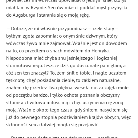
pewnie, żeś mi wówczas opowiadał o jednym śnie, któryś
miał tam w Rzymie. Sen ów miał ci poddać myśl przybycia
do Augsburga i starania się o moją rękę.
— Dobrze, że mi właśnie przypominasz — rzekł stary —
byłbym zgoła zapomniał o onym śnie dziwnym, który
wówczas żywo mnie zajmował. Właśnie jest on dowodem
na to, co przedtem o snach mówiłem do Henryka.
Niepodobna mieć chyba snu jaśniejszego i logiczniej
sformułowanego. Jeszcze dziś go doskonale pamiętam, a
cóż sen ten znaczył? To, żem śnił o tobie, i nagle uczułem
tęsknotę, chęć posiadania ciebie, to całkiem naturalne,
znałem cię przecież. Twa piękna, wesoła dusza zajęła mnie
od początku bardzo, i tylko ochota poznania obczyzny
stłumiła chwilowo miłość mą i chęć uczynienia cię żoną
moją. Właśnie około tego czasu, gdy śniłem, nasyciłem się
już do pewnego stopnia podziwianiem krajów obcych, więc
skłonność serca łatwiej mogła się przejawić.