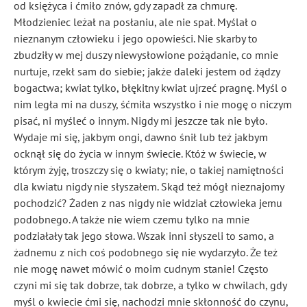
od księżyca i ćmiło znów, gdy zapadł za chmurę.
Młodzieniec leżał na posłaniu, ale nie spał. Myślał o
nieznanym człowieku i jego opowieści
. Nie skarby to
zbudziły w mej duszy niewysłowione pożądanie, co mnie
nurtuje, rzekł sam do siebie; jakże daleki jestem od żądzy
bogactwa; kwiat tylko, błękitny kwiat ujrzeć pragnę. Myśl o
nim legła mi na duszy, śćmiła
wszystko i nie mogę o niczym
pisać, ni myśleć o innym. Nigdy mi jeszcze tak nie było.
Wydaje mi się, jakbym ongi
, dawno śnił lub też jakbym
ocknął się do życia w innym świecie. Któż w świecie, w
którym żyję, troszczy się o kwiaty; nie, o takiej namiętności
dla kwiatu nigdy nie słyszałem. Skąd też mógł nieznajomy
pochodzić? Żaden z nas nigdy nie widział człowieka jemu
podobnego. A także nie wiem czemu tylko na mnie
podziałały tak jego słowa. Wszak inni słyszeli to samo, a
żadnemu z nich coś podobnego się nie wydarzyło. Że też
nie mogę nawet mówić o moim cudnym stanie! Często
czyni mi się tak dobrze, tak dobrze, a tylko w chwilach, gdy
myśl o kwiecie ćmi się, nachodzi mnie skłonność do czynu,