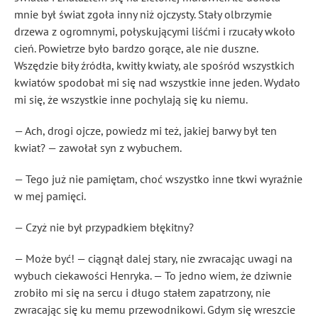
mnie był świat zgoła inny niż ojczysty. Stały olbrzymie
drzewa z ogromnymi, połyskującymi liśćmi i rzucały wkoło
cień. Powietrze było bardzo gorące, ale nie duszne.
Wszędzie biły źródła, kwitły kwiaty, ale spośród wszystkich
kwiatów spodobał mi się nad wszystkie inne jeden. Wydało
mi się, że wszystkie inne pochylają się ku niemu.
— Ach, drogi ojcze, powiedz mi też, jakiej barwy był ten
kwiat? — zawołał syn z wybuchem.
— Tego już nie pamiętam, choć wszystko inne tkwi wyraźnie
w mej pamięci.
— Czyż nie był przypadkiem błękitny?
— Może być! — ciągnął dalej stary, nie zwracając uwagi na
wybuch ciekawości Henryka. — To jedno wiem, że dziwnie
zrobiło mi się na sercu i długo stałem zapatrzony, nie
zwracając się ku memu przewodnikowi. Gdym się wreszcie