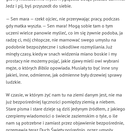
Jedz i pij, byś przyszedł do siebie.
— Sen mara — rzekł ojciec, nie przerywając pracy, podczas
gdy matka wyszła. — Sen mara! Mogą sobie tam o tym
uczeni wielce panowie myśleć, co im się żywnie podoba, ja
radzę ci, mój chłopcze, nie marnować swego umysłu na
podobnie bezpożyteczne i szkodliwe rozmyślania. Już
minęły czasy, kiedy w snach widzenia miano boskie i my
prostacy nie możemy pojąć, jakie zjawy mieli owi wybrani
męże
, o których
Biblia
opowiada. Musiały to być inne sny
jakieś, inne, odmienne, jak odmienne były drzewiej
sprawy
ludzkie.
W czasie, w którym żyć nam tu na ziemi danym jest, nie ma
już bezpośredniej łączności pomiędzy ziemią a niebem.
Stare pisma i stare dzieje są dziś jedynym źródłem, z jakiego
czerpiemy wiadomości o świecie zaziemskim o tyle, o ile
nam są potrzebne i zamiast przez objawienie bezpośrednie,
przemawia teraz Duch Święty pośrednio, przez umysły