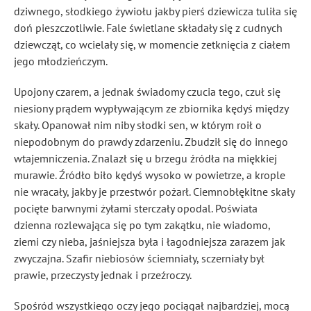
dziwnego, słodkiego żywiołu jakby pierś dziewicza tuliła się
doń pieszczotliwie. Fale świetlane składały się z cudnych
dziewcząt, co wcielały się, w momencie zetknięcia z ciałem
jego młodzieńczym.
Upojony czarem, a jednak świadomy czucia tego, czuł się
niesiony prądem wypływającym ze zbiornika kędyś między
skały. Opanował nim niby słodki sen, w którym roił o
niepodobnym do prawdy zdarzeniu. Zbudził się do innego
wtajemniczenia. Znalazł się u brzegu źródła na miękkiej
murawie. Źródło biło kędyś wysoko w powietrze, a krople
nie wracały, jakby je przestwór pożarł. Ciemnobłękitne skały
pocięte barwnymi żyłami sterczały opodal. Poświata
dzienna rozlewająca się po tym zakątku, nie wiadomo,
ziemi czy nieba, jaśniejsza była i łagodniejsza zarazem jak
zwyczajna. Szafir niebiosów
ściemniały, sczerniały był
prawie, przeczysty jednak i przeźroczy
.
Spośród wszystkiego oczy jego pociągał najbardziej, mocą