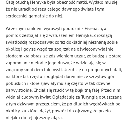
Całą otuchą Henryka była obecność matki. Wydało mu się,
że nie utracił od razu całego dawnego świata i tym
serdeczniej garnął się do niej.
Wczesnym rankiem wyruszyli podróżni z Eisenach, a
pomrok zestrajał się z wzruszeniem Henryka. Z rosnącą
światłością rozpoznawał coraz dokładniej nieznaną sobie
okolicę i gdy ze wzgórza spojrzał na oświecony właśnie
słońcem krajobraz, ze zdziwieniem uczuł, że budzą się stare,
zapomniane melodie jego duszy, że wdzierają się w
zmącony smutkiem tok myśli. Uczuł się na progu onych dali,
na które tak często spoglądał daremnie ze szczytów gór
pobliskich i które zjawiały mu się często w tak dziwne
barwy strojne. Chciał się rzucić w tę błękitną falę. Przed nim
widniał cudowny kwiat. Oglądał się za Turyngią opuszczaną
z tym dziwnym przeczuciem, że po długich wędrówkach po
okolicy, ku której dążył, powróci do ojczyzny, że przeto
niejako do tej ojczyzny zdąża.