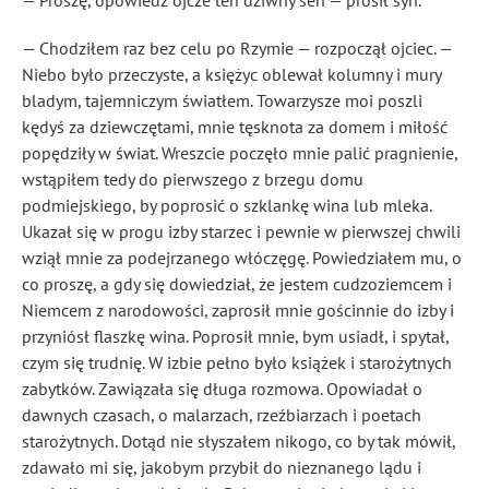
— Proszę, opowiedz ojcze ten dziwny sen — prosił syn.
— Chodziłem raz bez celu po Rzymie — rozpoczął ojciec. —
Niebo było przeczyste, a księżyc oblewał kolumny i mury
bladym, tajemniczym światłem. Towarzysze moi poszli
kędyś za dziewczętami, mnie tęsknota za domem i miłość
popędziły w świat. Wreszcie poczęło mnie palić pragnienie,
wstąpiłem tedy do pierwszego z brzegu domu
podmiejskiego, by poprosić o szklankę wina lub mleka.
Ukazał się w progu izby starzec i pewnie w pierwszej chwili
wziął mnie za podejrzanego włóczęgę. Powiedziałem mu, o
co proszę, a gdy się dowiedział, że jestem cudzoziemcem i
Niemcem z narodowości, zaprosił mnie gościnnie do izby i
przyniósł flaszkę wina. Poprosił mnie, bym usiadł, i spytał,
czym się trudnię. W izbie pełno było książek i starożytnych
zabytków. Zawiązała się długa rozmowa. Opowiadał o
dawnych czasach, o malarzach, rzeźbiarzach i poetach
starożytnych. Dotąd nie słyszałem nikogo, co by tak mówił,
zdawało mi się, jakobym przybił do nieznanego lądu i