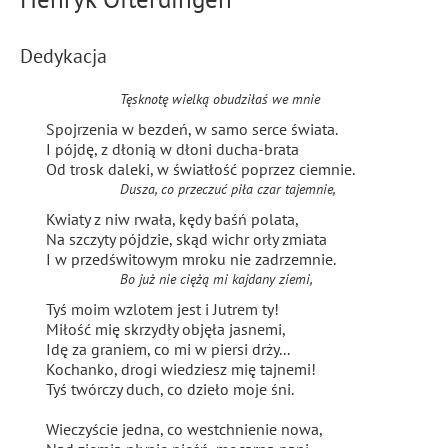
Dedykacja
Tęsknotę wielką obudziłaś we mnie
Spojrzenia w bezdeń
, w samo serce świata.
I pójdę, z dłonią w dłoni ducha-brata
Od trosk daleki, w światłość poprzez ciemnie
.
Dusza, co przeczuć piła czar tajemnie,
Kwiaty z niw rwała, kędy baśń polata
,
Na szczyty pójdzie, skąd wichr
orły zmiata
I w przedświtowym mroku nie zadrzemnie
.
Bo już nie ciężą
mi kajdany ziemi,
Tyś moim wzlotem jest i Jutrem ty!
Miłość mię
skrzydły
objęła jasnemi,
Idę za graniem, co mi w piersi drży...
Kochanko, drogi wiedziesz mię tajnemi!
Tyś twórczy duch, co dzieło moje śni.
Wieczyście jedna, co westchnienie nowa,