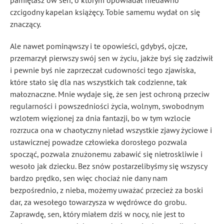
pamiętasz ów sen, o którym opowiadał niedawno
czcigodny kapelan książęcy. Tobie samemu wydał on się
znaczący.
Ale nawet pominąwszy i te opowieści, gdybyś, ojcze,
przemarzył pierwszy swój sen w życiu, jakże byś się zadziwił
i pewnie byś nie zaprzeczał cudowności tego zjawiska,
które stało się dla nas wszystkich tak codzienne, tak
małoznaczne. Mnie wydaje się, że sen jest ochroną przeciw
regularności i powszedniości życia, wolnym, swobodnym
wzlotem więzionej za dnia fantazji, bo w tym wzlocie
rozrzuca ona w chaotyczny nieład wszystkie zjawy życiowe i
ustawicznej powadze człowieka dorosłego pozwala
spocząć, pozwala znużonemu zabawić się nietroskliwie
i
wesoło jak dziecku. Bez snów postarzelibyśmy się wszyscy
bardzo prędko, sen więc chociaż nie dany nam
bezpośrednio, z nieba, możemy uważać przecież za boski
dar, za wesołego towarzysza w wędrówce do grobu.
Zaprawdę, sen, który miałem dziś w nocy, nie jest to