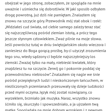
obejrzał w jego stronę, zobaczyłem, że spogląda na mnie
uważnie i uśmiecha się dobrotliwie. W jaki sposób odbyłem
drogę powrotną, już dziś nie pamiętam. Znalazłem się
znowu na szczycie góry. Przewodnik mój stał obok i rzekł:
„Widziałeś cud świata, od ciebie samego zależy teraz stać
się najszczęśliwszą pośród ziemian istotą, a prócz tego
jeszcze słynnym człowiekiem. Zważ pilnie na moje słowa.
Jeśli powrócisz tutaj w dniu świętojańskim około wieczora i
zaniesiesz do Boga gorącą prośbę, by ci użyczył zrozumienia
tego snu, wtedy sądzony ci będzie najszczytniejszy los
ziemski. Zważaj tylko na mały, niebieski kwiatek, który
znajdziesz tu na szczycie. Zerwij go i pokornie poddaj się
przewodnictwu niebiosów
”. Znalazłem się nagle we śnie
pośród przepięknych ludzi i nieskończonym łańcuchem, w
niezliczonych przemianach przesuwały się dzieje ludzkości
przed mymi oczyma. Język mój został rozwiązany, co
wyrzekłem, brzmiało jak muzyka. Naraz, wszystko znowu
śćmiło się
, skurczyło i spowszedniało, a ja ujrzałem twą
matkę. Spoglądała na mnie dobrym wzrokiem i z pewnym