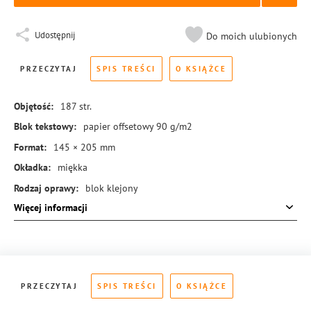
Udostępnij
Do moich ulubionych
PRZECZYTAJ
SPIS TREŚCI
O KSIĄŻCE
Objętość:
187
str.
Blok tekstowy:
papier offsetowy 90 g/m2
Format:
145 × 205 mm
Okładka:
miękka
Rodzaj oprawy:
blok klejony
Więcej informacji
ISBN:
978-83-288-0591-0
PRZECZYTAJ
SPIS TREŚCI
O KSIĄŻCE