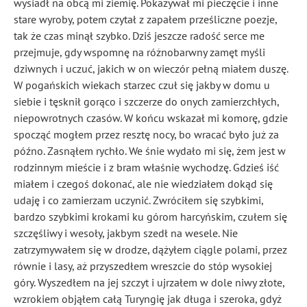
wysiadł na obcą mi ziemię. Pokazywał mi pieczęcie i inne
stare wyroby, potem czytał z zapałem prześliczne poezje,
tak że czas minął szybko. Dziś jeszcze radość serce me
przejmuje, gdy wspomnę na różnobarwny zamęt myśli
dziwnych i uczuć, jakich w on
wieczór pełną miałem duszę.
W pogańskich wiekach starzec czuł się jakby w domu u
siebie i tęsknił gorąco i szczerze do onych zamierzchłych,
niepowrotnych czasów. W końcu wskazał mi komorę, gdzie
spocząć mogłem przez resztę nocy, bo wracać było już za
późno. Zasnąłem rychło. We śnie wydało mi się, żem jest w
rodzinnym mieście i z bram właśnie wychodzę. Gdzieś iść
miałem i czegoś dokonać, ale nie wiedziałem dokąd się
udaję i co zamierzam uczynić. Zwróciłem się szybkimi,
bardzo szybkimi krokami ku górom harcyńskim
, czułem się
szczęśliwy i wesoły, jakbym szedł na wesele. Nie
zatrzymywałem się w drodze, dążyłem ciągle polami, przez
równie
i lasy, aż przyszedłem wreszcie do stóp wysokiej
góry. Wyszedłem na jej szczyt i ujrzałem w dole niwy złote,
wzrokiem objąłem całą Turyngię jak długa i szeroka, gdyż