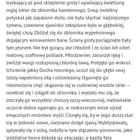
tryskający aż pod sklepienie groty i opadający świetlaną
mgłą iskier do zbiornika kamiennego. Snop świetlny
połyskał
jak zapalone złoto, nie było słychać najlżejszego
szmeru, czarowne zjawisko zatopione było w głębokiej,
świętej ciszy. Zbliżył się do zbiornika wypełnionego
drgającym wirowaniem barw. Ściany groty pociągnięte były
tym płynem. Nie był gorący, ale chłodził i ze ścian bił odeń
matowy, szafirowy poblask. Młodzieniec zanurzył rękę i
zwilżył wargi roztopioną,chłodną lawą. Przejęło go wskroś
tchnienie jakby Ducha mocnego, uczuł się do głębi swej
istoty napełniony siłą i odświeżony. Ogarnęła go
niezmożona chęć skąpania się w cudownej wodzie skier —
rozebrał się i zstąpił do zbiornika. I wydało mu się, że
otoczyły go wszystkie chmury zorzy wieczornej, niebiańskie
uczucie dobra ogarnęło go, w rozkosznym wirze ujrzał
zmąconych mnóstwo myśli. Cisnęły się, by w jego duszy zlać
się w jedność nowe, nieznane dotąd zjawy. Wybłyskiwały,
spływały się z sobą, rodziły w tym złączeniu ponownie, jako
widzialne twory dokoła go otaczając, a każda fala