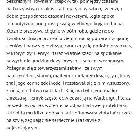
bezkresnymi równiami stepów, tak pomiędzy czasami
barbarzyństwa i dzikości a bogatymi w sztukę, wiedzę i
dobra gospodarcze czasami nowszymi, legła epoka
romantyczna, pod prostą szatą wielkiego kryjąca ducha.
Któżnie przebywa chętnie w półmroku, gdzie noc o
światłość dnia, a jasność o ciemń nocną potrąca i w gamę
cieniów i barw się rozlewa. Zanurzmy się podobnie w okres,
w którym żył Henryk i teraz właśnie szedł na spotkanie
nowych niespodzianek życiowych, z sercem wezbranym.
Pożegnał się z towarzyszami zabaw i ze swym
nauczycielem, starym, mądrym kapelanem książęcym, który
znał jego cenne zdolności i rozstawał się z nim wzruszony,
z cichą modlitwą na ustach. Księżna była jego matką
chrzestną. Henryk często odwiedzał ją na Wartburgu
. I teraz
poszedł wziąć pozwolenie na odjazd od swej protektorki.
Udzieliła mu kilku dobrych rad i ofiarowała złoty łańcuszek
na szyję, żegnając się serdecznie i łaskawie z
odjeżdżającym.