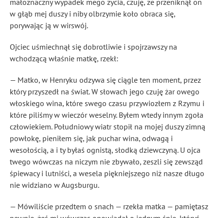
małoznaczny wypadek mego życia, czuję, że przeniknął on
w głąb mej duszy i niby olbrzymie koło obraca się,
porywając ją w wirswój.
Ojciec uśmiechnął się dobrotliwie i spojrzawszy na
wchodzącą właśnie matkę, rzekł:
— Matko, w Henryku odzywa się ciągle ten moment, przez
który przyszedł na świat. W słowach jego czuję żar owego
włoskiego wina, które swego czasu przywiozłem z Rzymu i
które piliśmy w wieczór weselny. Byłem wtedy innym zgoła
człowiekiem. Południowy wiatr stopił na mojej duszy zimną
powłokę, pieniłem się, jak puchar wina, odwagą i
wesołością, a i ty byłaś ognistą, słodką dziewczyną. U ojca
twego wówczas na niczym nie zbywało, zeszli się zewsząd
śpiewacy i lutniści, a wesela piękniejszego niż nasze długo
nie widziano w Augsburgu.
— Mówiliście przedtem o snach — rzekła matka — pamiętasz