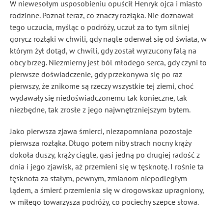
W niewesołym usposobieniu opuścił Henryk ojca i miasto
rodzinne. Poznał teraz, co znaczy rozłąka. Nie doznawał
tego uczucia, myśląc o podróży, uczuł za to tym silniej
gorycz rozłąki w chwili, gdy nagle oderwał się od świata, w
którym żył dotąd, w chwili, gdy został wyrzucony falą na
obcy brzeg. Niezmierny jest ból młodego serca, gdy czyni to
pierwsze doświadczenie, gdy przekonywa się po raz
pierwszy, że znikome są rzeczy wszystkie tej ziemi, choć
wydawały się niedoświadczonemu tak konieczne, tak
niezbędne, tak zrosłe
z jego najwnętrzniejszym
bytem.
Jako pierwsza zjawa śmierci, niezapomniana pozostaje
pierwsza rozłąka. Długo potem niby strach nocny krąży
dokoła duszy, krąży ciągle, gasi jedną po drugiej radość z
dnia i jego zjawisk, aż przemieni się w tęsknotę. I rośnie ta
tęsknota za stałym, pewnym, zmianom niepodległym
lądem, a śmierć przemienia się w drogowskaz upragniony,
w miłego towarzysza podróży, co pociechy szepce słowa.