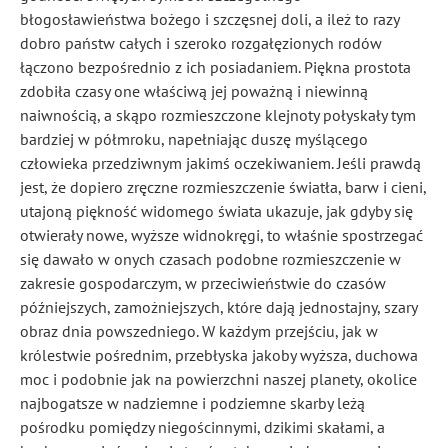
błogosławieństwa bożego i szczęsnej doli, a ileż to razy
dobro państw całych i szeroko rozgałęzionych rodów
łączono bezpośrednio z ich posiadaniem. Piękna prostota
zdobiła czasy one właściwą jej poważną i niewinną
naiwnością, a skąpo rozmieszczone klejnoty połyskały
tym
bardziej w półmroku, napełniając duszę myślącego
człowieka przedziwnym jakimś oczekiwaniem. Jeśli prawdą
jest, że dopiero zręczne rozmieszczenie światła, barw i cieni,
utajoną piękność widomego świata ukazuje, jak gdyby się
otwierały nowe, wyższe widnokręgi, to właśnie spostrzegać
się dawało w onych czasach podobne rozmieszczenie w
zakresie gospodarczym, w przeciwieństwie do czasów
późniejszych, zamożniejszych, które dają jednostajny, szary
obraz dnia powszedniego. W każdym przejściu, jak w
królestwie pośrednim, przebłyska
jakoby wyższa, duchowa
moc i podobnie jak na powierzchni naszej planety, okolice
najbogatsze w nadziemne i podziemne skarby leżą
pośrodku pomiędzy niegościnnymi, dzikimi skałami, a