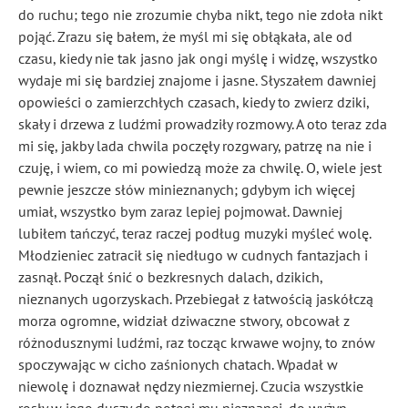
do ruchu; tego nie zrozumie chyba nikt, tego nie zdoła nikt
pojąć. Zrazu się bałem, że myśl mi się obłąkała, ale od
czasu, kiedy nie tak jasno jak ongi myślę i widzę, wszystko
wydaje mi się bardziej znajome i jasne. Słyszałem dawniej
opowieści o zamierzchłych czasach, kiedy to zwierz dziki,
skały i drzewa z ludźmi prowadziły rozmowy. A oto teraz zda
mi się, jakby lada chwila poczęły rozgwary, patrzę na nie i
czuję, i wiem, co mi powiedzą może za chwilę. O, wiele jest
pewnie jeszcze słów minieznanych; gdybym ich więcej
umiał, wszystko bym zaraz lepiej pojmował. Dawniej
lubiłem tańczyć, teraz raczej podług muzyki myśleć wolę.
Młodzieniec zatracił się niedługo w cudnych fantazjach i
zasnął. Począł śnić o bezkresnych dalach, dzikich,
nieznanych ugorzyskach. Przebiegał z łatwością jaskółczą
morza ogromne, widział dziwaczne stwory, obcował z
różnodusznymi ludźmi, raz tocząc krwawe wojny, to znów
spoczywając w cicho zaśnionych chatach. Wpadał w
niewolę i doznawał nędzy niezmiernej. Czucia wszystkie