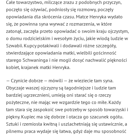
Całe towarzystwo, milczące zrazu z podobnych przyczyn,
poczęło się ożywiać, podniosły się rozmowy, poczęły
opowiadania dla skrócenia czasu. Matce Henryka wydało
się, że powinna syna wyrwać z rozmarzenia, w które
zatonął, zaczęła przeto opowiadać o swoim kraju ojczystym,
o domu rodzicielskim i wesołym życiu, jakie wiodą ludzie w
Szwabii. Kupcy potakiwali i dodawali różne szczegóły,
stwierdzające opowiadania matki, wielbili gościnność
starego Schwaninga i nie mogli dosyć nachwalić piękności
kobiet, krajanek matki Henryka.
— Czynicie dobrze — mówili — że wieziecie tam syna.
Obyczaje waszej ojczyzny są łagodniejsze i ludzie tam
bardziej ugrzecznieni, umieją oni starać się o rzeczy
pożyteczne, nie mając we wzgardzie tego co miłe. Każdy
tam stara się zaspokoić swe potrzeby w sposób towarzyski i
piękny. Kupiec ma się dobrze i otacza go szacunek ogółu.
Sztuki i rzemiosła kwitną i uszlachetniają się ustawicznie, a
pilnemu praca wydaje się łatwa, gdyż daje mu sposobność