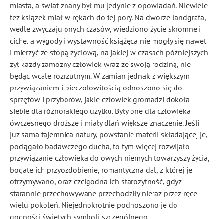
miasta, a świat znany był mu jedynie z opowiadań. Niewiele
też książek miał w rękach do tej pory. Na dworze landgrafa,
wedle zwyczaju onych czasów, wiedziono życie skromne i
ciche, a wygody i wystawność książęca nie mogły się nawet
i mierzyć ze stopą życiową, na jakiej w czasach późniejszych
żył każdy zamożny człowiek wraz ze swoją rodziną, nie
będąc wcale rozrzutnym. W zamian jednak z większym
przywiązaniem i pieczołowitością odnoszono się do
sprzętów i przyborów, jakie człowiek gromadzi dokoła
siebie dla różnorakiego użytku. Były one dla człowieka
ówczesnego droższe i miały dlań większe znaczenie. Jeśli
już sama tajemnica natury, powstanie materii składającej je,
pociągało badawczego ducha, to tym więcej rozwijało
przywiązanie człowieka do owych niemych towarzyszy życia,
bogate ich przyozdobienie, romantyczna dal, z której je
otrzymywano, oraz czcigodna ich starożytność, gdyż
starannie przechowywane przechodziły nieraz przez ręce
wielu pokoleń. Niejednokrotnie podnoszono je do
godności świętych symboli szczególnego