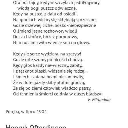
Oto bór tajny, kędy w szczytach jedli
Pogwary
wiodą bogi
puszcz odwieczne,
Kędy
na pustce, z dala od osiedli,
Na graniach wichry się skłębiają sprzeczne;
Gdzie drzewiej
ciche, bosko-niebezpieczne
O śmierci jasne rozhowory
wiedli
Dusza i słońce, bożek purpurowy,
Nim noc im zwiła
wieńce snu na głowy.
Kędy się serce wydziera, na szczyty!
Gdzie orle szumy po nicości chodzą.
Kędy głos każdy nie-wieczny, zabity...
I z tęsknot blaski, widzenia się rodzą...
I śmiech szatana brzmi niesamowity,
Że w dole gazdy
skiby płotmi
grodzą,
Że się po ziemi człowiek władczo patrzy...
Od tchnienia śmierci co dnia w duszy bladszy
.
F. Mirandola
Poręba, w lipcu 1904
Henryk Ofterdingen