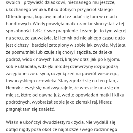
swoich i przywieźć dziadkowi, nieznanego mu jeszcze,
ukochanego wnuka. Kilku dobrych przyjaciół starego
Ofterdingena, kupców, miało też udać się tam w celach
handlowych. Wtedy powzięła matka zamiar skorzystać z tej
sposobności i ziścić swe pragnienie. Leżało jej to tym więcej
na sercu, że zauważyła, iż Henryk od niejakiego czasu dużo
jest cichszy i bardziej zatopiony w sobie jak zwykle
. Myślała,
że posmutniał lub czuje się chory i sądziła, że daleka
podróż, widok nowych ludzi, krajów oraz, jak po kryjomu
sobie układała, wdzięki młodej dziewczyny rozpogodzą
zasępione czoło syna, uczynią zeń na powrót wesołego,
towarzyskiego człowieka. Stary zgodził się na ten plan, a
Henryk cieszył się nadzwyczajnie, że wreszcie uda się do
miejsc, które od dawna już, wedle opowiadań matki i kilku
podróżnych, wyobrażał sobie jako ziemski raj. Nieraz
pragnął tam się znaleźć.
Właśnie ukończył dwudziesty rok życia. Nie wydalił
się
dotąd nigdy poza okolice najbliższe swego rodzinnego