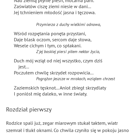
Nad ziemią płynie pieśń, mocarna pani.
Zaświatów ciszę ziemi niesie w dani...
Jej tchnieniem młodość jasna i tęczowa.
Przymierza z duchy
wielkimi odnowa,
Wśród rozpętania ponęta przystani,
Daje blask oczom, sercom daje słowa,
Wesele cichym i tym, co spłakani.
Z jej boskiej piersi piłem nektar życia,
Duch mój wziął od niej wszystko, czym dziś
jest...
Poczułem chwilę skrzydeł rozpowicia
...
Pogrążon
jeszcze w mrokach, wziąłem chrzest
Zaziemskich tęsknot... Anioł zbiegł skrzydlaty
I poniósł mię daleko, w inne światy.
Rozdział pierwszy
Rodzice spali już, zegar miarowym stukał taktem, wiatr
szemrał i tłukł oknami. Co chwila czyniło się w pokoju jasno