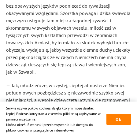
bez obawy złych języków podniecać do rywalizacji
okazywanymi względami. Szorstka powaga i dzika swawola
mężczyzn ustępuje tam miejsca łagodnej żywości i
skromnemu w swych objawach weselu, miłość zaś w
tysiącznych swych kształtach przewodzi w zebraniach
towarzyskich. A miast
, by to miało za skutek wybryki lub złe
obyczaje, wydaje się, jakby wszystkie ciemne duchy uciekały
przed pięknością,tak że w całych Niemczech nie ma chyba
dziewcząt cieszących się lepszą sławą i wierniejszych żon,
jak w Szwabii.
— Tak, młodzieńcze, w czystej, ciepłej atmosferze Niemiec
południowych pozbędziesz się niezawodnie szybko swej
nieśmiałości, a wesołe dziewczęta uczynią cię rozmownym i
układnym. Samo to, żeś obcy przybysz i bliski krewny
Serwis używa plików cookies, dzięki którym może działać
lepiej. Podczas korzystania z serwisu pliki te są zapisywane w
starego Schwaninga, który jest duszą każdego wesołego
Ok
pamięci urządzenia.
zebrania, zwróci na ciebie piękne oczy wszystkich dziewcząt,
Można określić warunki przechowywania lub dostępu do
jeśli zaś posłuchasz rady swego dziadka, to niezawodnie
plików cookies w przeglądarce internetowej.
obdarzysz nasze miasto rodzinne cenną ozdobą i