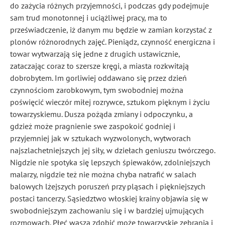
do zażycia różnych przyjemności, i podczas gdy podejmuje
sam trud monotonnej i uciążliwej pracy, ma to
przeświadczenie, iż danym mu będzie w zamian korzystać z
plonów różnorodnych zajęć. Pieniądz, czynność energiczna
i
towar wytwarzają się jedne z drugich ustawicznie,
zataczając coraz to szersze kręgi, a miasta rozkwitają
dobrobytem. Im gorliwiej oddawano się przez dzień
czynnościom zarobkowym, tym swobodniej można
poświęcić wieczór miłej rozrywce, sztukom pięknym i życiu
towarzyskiemu. Dusza pożąda zmiany i odpoczynku, a
gdzież może pragnienie swe zaspokoić godniej i
przyjemniej jak w sztukach
wyzwolonych, wytworach
najszlachetniejszych jej siły, w dziełach geniuszu twórczego.
Nigdzie nie spotyka się lepszych śpiewaków, zdolniejszych
malarzy, nigdzie też nie można chyba natrafić w salach
balowych lżejszych poruszeń przy pląsach i piękniejszych
postaci tancerzy. Sąsiedztwo włoskiej krainy objawia się w
swobodniejszym zachowaniu się i w bardziej ujmujących
rozmowach. Płeć wasza zdobić może towarzyskie zebrania i