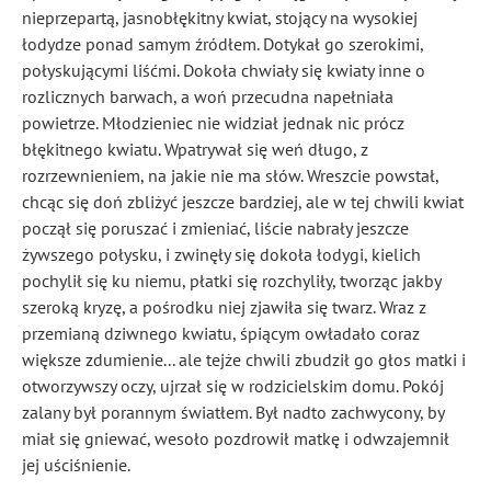
nieprzepartą, jasnobłękitny kwiat, stojący na wysokiej
łodydze ponad samym źródłem. Dotykał go szerokimi,
połyskującymi liśćmi. Dokoła chwiały się kwiaty inne o
rozlicznych barwach, a woń przecudna napełniała
powietrze. Młodzieniec nie widział jednak nic prócz
błękitnego kwiatu. Wpatrywał się weń długo, z
rozrzewnieniem, na jakie nie ma słów. Wreszcie powstał,
chcąc się doń zbliżyć jeszcze bardziej, ale w tej chwili kwiat
począł się poruszać i zmieniać, liście nabrały jeszcze
żywszego połysku, i zwinęły się dokoła łodygi, kielich
pochylił się ku niemu, płatki się rozchyliły, tworząc jakby
szeroką kryzę, a pośrodku niej zjawiła się twarz. Wraz z
przemianą dziwnego kwiatu, śpiącym owładało coraz
większe zdumienie... ale tejże chwili zbudził go głos matki i
otworzywszy oczy, ujrzał się w rodzicielskim domu. Pokój
zalany był porannym światłem. Był nadto zachwycony, by
miał się gniewać, wesoło pozdrowił matkę i odwzajemnił
jej uściśnienie.