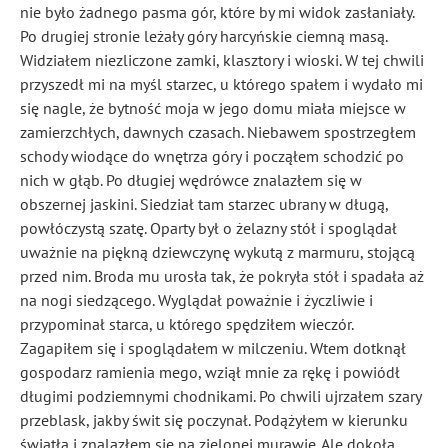
nie było żadnego pasma gór, które by mi widok zasłaniały.
Po drugiej stronie leżały góry harcyńskie ciemną masą.
Widziałem niezliczone zamki, klasztory i wioski. W tej chwili
przyszedł mi na myśl starzec, u którego spałem i wydało mi
się nagle, że bytność moja w jego domu miała miejsce w
zamierzchłych, dawnych czasach. Niebawem spostrzegłem
schody wiodące do wnętrza góry i począłem schodzić po
nich w głąb. Po długiej wędrówce znalazłem się w
obszernej jaskini. Siedział tam starzec ubrany w długą,
powłóczystą szatę. Oparty był o żelazny stół i spoglądał
uważnie na piękną dziewczynę wykutą z marmuru, stojącą
przed nim. Broda mu urosła tak, że pokryła stół i spadała aż
na nogi siedzącego. Wyglądał poważnie i życzliwie i
przypominał starca, u którego spędziłem wieczór.
Zagapiłem się i spoglądałem w milczeniu. Wtem dotknął
gospodarz ramienia mego, wziął mnie za rękę i powiódł
długimi podziemnymi chodnikami. Po chwili ujrzałem szary
przeblask, jakby świt się poczynał. Podążyłem w kierunku
światła i znalazłem się na zielonej murawie. Ale dokoła