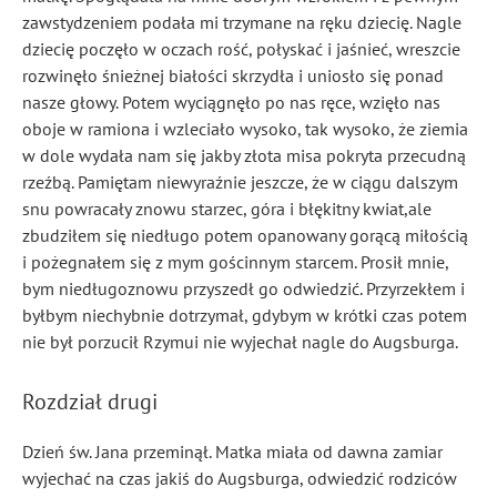
zawstydzeniem podała mi trzymane na ręku dziecię. Nagle
dziecię poczęło w oczach rość
, połyskać
i jaśnieć, wreszcie
rozwinęło śnieżnej białości skrzydła i uniosło się ponad
nasze głowy. Potem wyciągnęło po nas ręce, wzięło nas
oboje w ramiona i wzleciało wysoko, tak wysoko, że ziemia
w dole wydała nam się jakby złota misa pokryta przecudną
rzeźbą. Pamiętam niewyraźnie jeszcze, że w ciągu dalszym
snu powracały znowu starzec, góra i błękitny kwiat,ale
zbudziłem się niedługo potem opanowany gorącą miłością
i pożegnałem się z mym gościnnym starcem. Prosił mnie,
bym niedługoznowu przyszedł go odwiedzić. Przyrzekłem i
byłbym niechybnie dotrzymał, gdybym w krótki czas potem
nie był porzucił Rzymui nie wyjechał nagle do Augsburga.
Rozdział drugi
Dzień św. Jana przeminął. Matka miała od dawna zamiar
wyjechać na czas jakiś do Augsburga, odwiedzić rodziców