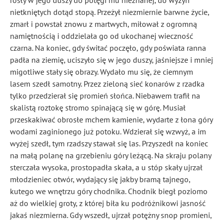
rosły w jego duszy do potęgi mu nieznanej, do wyżyn
nietkniętych dotąd stopą. Przeżył niezmiernie barwne życie,
zmarł i powstał znowu z martwych, miłował z ogromną
namiętnością i oddzielała go od ukochanej wieczność
czarna. Na koniec, gdy świtać poczęło, gdy poświata ranna
padła na ziemię, uciszyło się w jego duszy, jaśniejsze i mniej
migotliwe stały się obrazy. Wydało mu się, że ciemnym
lasem szedł samotny. Przez zieloną sieć konarów z rzadka
tylko przedzierał się promień słońca. Niebawem trafił na
skalistą roztokę stromo spinającą się
w górę. Musiał
przeskakiwać obrosłe mchem kamienie, wydarte z łona góry
wodami zaginionego już potoku. Wdzierał się wzwyż, a im
wyżej szedł, tym rzadszy stawał się las. Przyszedł na koniec
na małą polanę na grzebieniu góry leżącą. Na skraju polany
sterczała wysoka, prostopadła skała, a u stóp skały ujrzał
młodzieniec otwór, wydający się jakby bramą tajnego,
kutego we wnętrzu góry chodnika. Chodnik biegł poziomo
aż do wielkiej groty, z której biła ku podróżnikowi jasność
jakaś niezmierna. Gdy wszedł, ujrzał potężny snop promieni,