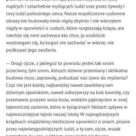
mądrych i szlachetnie myślących ludzi oraz przez żywoty i
losy ludzi pobożnego serca. Nasze współczesne cudowne
obrazy nie budowały mnie nigdy zbytnio i nie wierzyłem
nigdy w opowieści o cudach, które rozgłaszają księża, ale
niechże się nimi zachwyca kto chce, ja osobiście
wystrzegam się, by kogoś nie zachwiać w wierze, nie
podkopać jego zaufania.
— Drogi ojcze, z jakiegoż to powodu jesteś tak snom
przeciwny, tym snom, których dziwne przemiany i delikatna
budowa musi, zaprawdę, pobudzać nas żywo do myślenia?
Czyż nie jest każdy, najbardziej nawet zawikłany sen
dziwnym zjawiskiem, nawet odłożywszy na bok kwestię, czy
przemawia przezeń wola boża, wielkim pęknięciem w onej
tajemniczej zasłonie, która w tysiącznych fałdach spływa w
najmroczniejsze tajnie naszej istoty. W najmądrzejszych
książkach znajdziemy niezliczone opowieści o snach, pisane
przez najwiarygodniejszych ludzi, a ty sam, ojcze, wszak