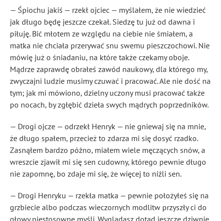
— Śpiochu jakiś — rzekł ojciec — myślałem, że nie wiedzieć
jak długo będę jeszcze czekał. Siedzę tu już od dawna i
piłuję. Bić młotem ze względu na ciebie nie śmiałem, a
matka nie chciała przerywać snu swemu pieszczochowi. Nie
mówię już o śniadaniu, na które także czekamy oboje.
Mądrze zaprawdę obrałeś zawód naukowy, dla którego my,
zwyczajni ludzie musimy czuwać i pracować. Ale nie dość na
tym; jak mi mówiono, dzielny uczony musi pracować także
po nocach, by zgłębić dzieła swych mądrych poprzedników.
— Drogi ojcze — odrzekł Henryk — nie gniewaj się na mnie,
że długo spałem, przecież to zdarza mi się dosyć rzadko.
Zasnąłem bardzo późno, miałem wiele męczących snów, a
wreszcie zjawił mi się sen cudowny, którego pewnie długo
nie zapomnę, bo zdaje mi się, że więcej to niźli sen.
— Drogi Henryku — rzekła matka — pewnie położyłeś się na
grzbiecie albo podczas wieczornych modlitw przyszły ci do
głowy niestosowne myśli. Wyglądasz dotąd jeszcze dziwnie.