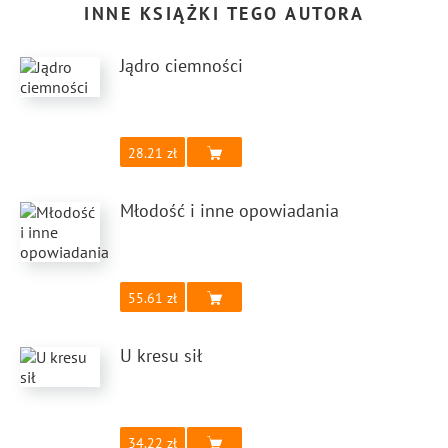
INNE KSIĄŻKI TEGO AUTORA
Jądro ciemności
28.21
Młodość i inne opowiadania
55.61
U kresu sił
34.22