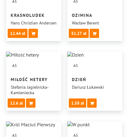
A5
A5
KRASNOLUDEK
OZIMINA
Hans Christian Andersen
Wacław Berent
12.44
51.27
A5
A5
MIŁOŚĆ HETERY
DZIEŃ
Stefania Jagielnicka-
Dariusz Łukawski
Kamieniecka
12.6
1.58
A5
A5