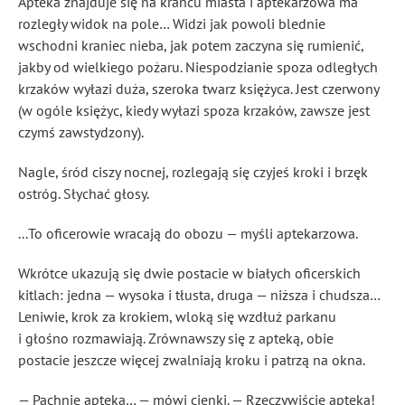
Apteka znajduje się na krańcu miasta i aptekarzowa ma
rozległy widok na pole… Widzi jak powoli blednie
wschodni kraniec nieba, jak potem zaczyna się rumienić,
jakby od wielkiego pożaru. Niespodzianie spoza odległych
krzaków wyłazi duża, szeroka twarz księżyca. Jest czerwony
(w ogóle księżyc, kiedy wyłazi spoza krzaków, zawsze jest
czymś zawstydzony).
Nagle, śród ciszy nocnej, rozlegają się czyjeś kroki i brzęk
ostróg. Słychać głosy.
...To oficerowie wracają do obozu — myśli aptekarzowa.
Wkrótce ukazują się dwie postacie w białych oficerskich
kitlach: jedna — wysoka i tłusta, druga — niższa i chudsza…
Leniwie, krok za krokiem, wloką się wzdłuż parkanu
i głośno rozmawiają. Zrównawszy się z apteką, obie
postacie jeszcze więcej zwalniają kroku i patrzą na okna.
— Pachnie apteką… — mówi cienki. — Rzeczywiście apteka!