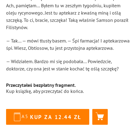
Ach, pamiętam… Byłem tu w zeszłym tygodniu, kupiłem
oleju rycynowego. Jest tu aptekarz z kwaśną miną i oślą
szczęką. To ci, bracie, szczęka! Taką właśnie Samson poraził
Filistynów.
— Tak… — mówi tłusty basem. — Śpi farmacja! I aptekarzowa
śpi. Wiesz, Obtiosow, tu jest przystojna aptekarzowa.
— Widziałem. Bardzo mi się podobała… Powiedzcie,
doktorze, czy ona jest w stanie kochać tę oślą szczękę?
Przeczytałeś bezpłatny fragment.
Kup książkę, aby przeczytać do końca.
A5
KUP ZA
12.44