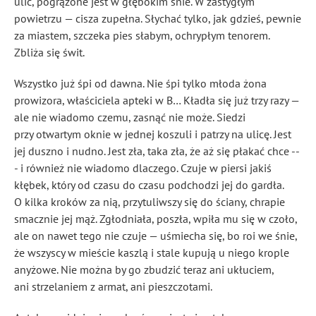
ulic, pogrążone jest w głębokim śnie. W zastygłym
powietrzu — cisza zupełna. Słychać tylko, jak gdzieś, pewnie
za miastem, szczeka pies słabym, ochrypłym tenorem.
Zbliża się świt.
Wszystko już śpi od dawna. Nie śpi tylko młoda żona
prowizora, właściciela apteki w B… Kładła się już trzy razy —
ale nie wiadomo czemu, zasnąć nie może. Siedzi
przy otwartym oknie w jednej koszuli i patrzy na ulicę. Jest
jej duszno i nudno. Jest zła, taka zła, że aż się płakać chce --
- i również nie wiadomo dlaczego. Czuje w piersi jakiś
kłębek, który od czasu do czasu podchodzi jej do gardła.
O kilka kroków za nią, przytuliwszy się do ściany, chrapie
smacznie jej mąż. Zgłodniała, poszła, wpiła mu się w czoło,
ale on nawet tego nie czuje — uśmiecha się, bo roi we śnie,
że wszyscy w mieście kaszlą i stale kupują u niego krople
anyżowe. Nie można by go zbudzić teraz ani ukłuciem,
ani strzelaniem z armat, ani pieszczotami.