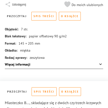
Udostępnij
Do moich ulubionych
PRZECZYTAJ
SPIS TREŚCI
O KSIĄŻCE
Objętość:
7
str.
Blok tekstowy:
papier offsetowy 90 g/m2
Format:
145 × 205 mm
Okładka:
miękka
Rodzaj oprawy:
zeszytowa
Więcej informacji
ISBN:
978-83-288-0141-7
PRZECZYTAJ
SPIS TREŚCI
O KSIĄŻCE
Miasteczko B…, składające się z dwóch czy trzech krzywych