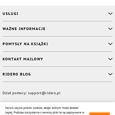
USŁUGI
Asystent osobisty
WAŻNE INFORMACJE
Korektor
Projektant okładki
O nas
POMYSŁY NA KSIĄŻKI
Druk Twojej książki
Książki Ridero
Publikacja
Pomoc
Książka wspomnień
KONTAKT MAILOWY
Polityka prywatności
Dzienniczek malucha
Książka eksperta
Dział pomocy
:
support@ridero.pl
RIDERO BLOG
Wydaj tomik poezji
Kontakt dla mediów
:
pr@ridero.pl
Dzieci też mogą pisać!
Więcej
Dział pomocy
:
support@ridero.pl
© Rideró, 2013—
2026
Serwis używa plików cookies, dzięki którym może działać
lepiej. Podczas korzystania z serwisu pliki te są zapisywane w