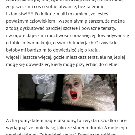
że piszesz mi coś o sobie otwarcie, bez tajemnic
i kłamstw!!!!! Po kilku e-maili rozumiem, że jesteś
poważnym człowiekiem i wspaniałym pisarzem, że można
z tobą dyskutować bardziej szczere i poważne tematy,
i w ogóle dajesz mi możliwość coraz więcej dowiadywać się
o tobie, o twoim kraju, o swoich tradycjach. Oczywiście,
byłoby mi bardzo miło dowiedzieć się o kraju,
więcej i jeszcze więcej, gdzie mieszkasz teraz, ale najlepiej
mogę się dowiedzieć, kiedy mogę przyjechać do ciebie!
A cha pomyślałem nagle olśniony, to zwykła oszustka chce
wyciągnąć ze mnie kasę, jako ze starego durnia. A moje ego
powiedziało mi. Zgłupiałeś chyba? Przecież to całkiem