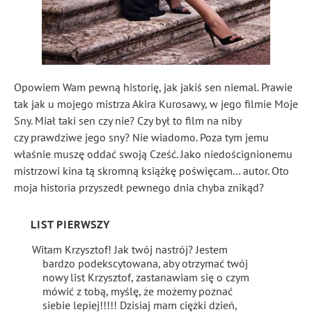
Opowiem Wam pewną historię, jak jakiś sen niemal. Prawie
tak jak u mojego mistrza Akira Kurosawy, w jego filmie Moje
Sny. Miał taki sen czy nie? Czy był to film na niby
czy prawdziwe jego sny? Nie wiadomo. Poza tym jemu
właśnie muszę oddać swoją Cześć. Jako niedoścignionemu
mistrzowi kina tą skromną książkę poświęcam… autor. Oto
moja historia przyszedł pewnego dnia chyba znikąd?
LIST PIERWSZY
Witam Krzysztof! Jak twój nastrój? Jestem
bardzo podekscytowana, aby otrzymać twój
nowy list Krzysztof, zastanawiam się o czym
mówić z tobą, myślę, że możemy poznać
siebie lepiej!!!!! Dzisiaj mam ciężki dzień,