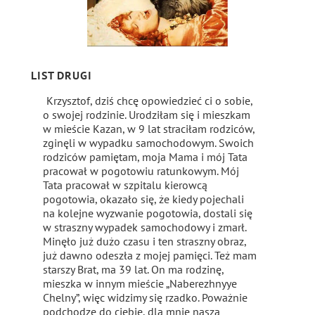
LIST DRUGI
Krzysztof, dziś chcę opowiedzieć ci o sobie,
o swojej rodzinie. Urodziłam się i mieszkam
w mieście Kazan, w 9 lat straciłam rodziców,
zginęli w wypadku samochodowym. Swoich
rodziców pamiętam, moja Mama i mój Tata
pracował w pogotowiu ratunkowym. Mój
Tata pracował w szpitalu kierowcą
pogotowia, okazało się, że kiedy pojechali
na kolejne wyzwanie pogotowia, dostali się
w straszny wypadek samochodowy i zmarł.
Minęło już dużo czasu i ten straszny obraz,
już dawno odeszła z mojej pamięci. Też mam
starszy Brat, ma 39 lat. On ma rodzinę,
mieszka w innym mieście „Naberezhnyye
Chelny”, więc widzimy się rzadko. Poważnie
podchodzę do ciebie, dla mnie nasza