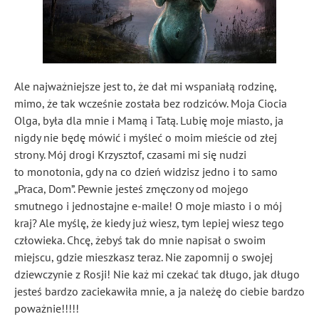
Ale najważniejsze jest to, że dał mi wspaniałą rodzinę,
mimo, że tak wcześnie została bez rodziców. Moja Ciocia
Olga, była dla mnie i Mamą i Tatą. Lubię moje miasto, ja
nigdy nie będę mówić i myśleć o moim mieście od złej
strony. Mój drogi Krzysztof, czasami mi się nudzi
to monotonia, gdy na co dzień widzisz jedno i to samo
„Praca, Dom”. Pewnie jesteś zmęczony od mojego
smutnego i jednostajne e-maile! O moje miasto i o mój
kraj? Ale myślę, że kiedy już wiesz, tym lepiej wiesz tego
człowieka. Chcę, żebyś tak do mnie napisał o swoim
miejscu, gdzie mieszkasz teraz. Nie zapomnij o swojej
dziewczynie z Rosji! Nie każ mi czekać tak długo, jak długo
jesteś bardzo zaciekawiła mnie, a ja należę do ciebie bardzo
poważnie!!!!!