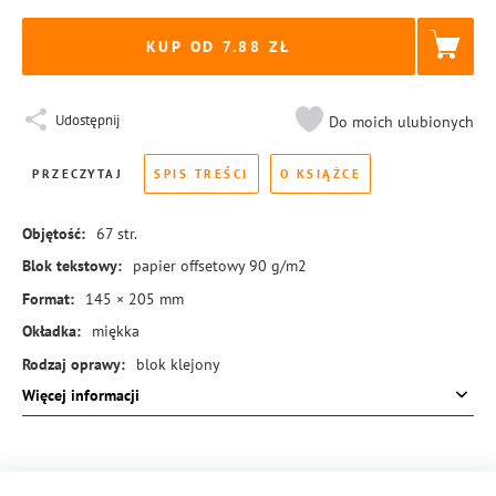
KUP OD 7.88
Udostępnij
Do moich ulubionych
PRZECZYTAJ
SPIS TREŚCI
O KSIĄŻCE
Objętość:
67
str.
Blok tekstowy:
papier offsetowy 90 g/m2
Format:
145 × 205 mm
Okładka:
miękka
Rodzaj oprawy:
blok klejony
Więcej informacji
ISBN:
978-83-8155-255-4