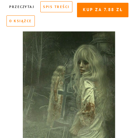
PRZECZYTAJ
SPIS TREŚCI
KUP ZA
7.88
O KSIĄŻCE