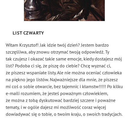
LIST CZWARTY
Witam Krzysztof! Jak idzie twój dzień? Jestem bardzo
szczęśliwa, aby znowu otrzymać twoją odpowiedź. Ty
tak czujesz i okazać takie same emocje, kiedy dostajesz mój
list? Podoba ci się, że piszę do ciebie? Chcę wyznać ci,
że piszesz wspaniałe listy. Ale nie można oceniać człowieka
na piękno jego listów. Najważniejsze dla mnie, że piszesz
mi coś o sobie otwarcie, bez tajemnic i kłamstw!!!!! Po kilku
e-maili rozumiem, że jesteś poważnym człowiekiem,
że można z tobą dyskutować bardziej szczere i poważne
tematy, i w ogóle dajesz mi możliwość coraz więcej
dowiadywać się o tobie, o twoim kraju, o swoich tradycjach.