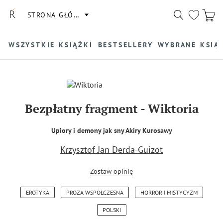
STRONA GŁÓWNA
WSZYSTKIE KSIĄŻKI
BESTSELLERY
WYBRANE KSIĄ
Bezpłatny fragment
-
Wiktoria
Upiory i demony jak sny Akiry Kurosawy
Krzysztof Jan Derda-Guizot
Zostaw opinię
EROTYKA
PROZA WSPÓŁCZESNA
HORROR I MISTYCYZM
POLSKI