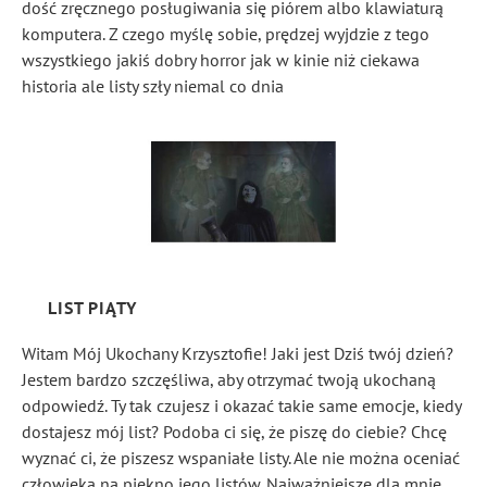
dość zręcznego posługiwania się piórem albo klawiaturą
komputera. Z czego myślę sobie, prędzej wyjdzie z tego
wszystkiego jakiś dobry horror jak w kinie niż ciekawa
historia ale listy szły niemal co dnia
LIST PIĄTY
Witam Mój Ukochany Krzysztofie! Jaki jest Dziś twój dzień?
Jestem bardzo szczęśliwa, aby otrzymać twoją ukochaną
odpowiedź. Ty tak czujesz i okazać takie same emocje, kiedy
dostajesz mój list? Podoba ci się, że piszę do ciebie? Chcę
wyznać ci, że piszesz wspaniałe listy. Ale nie można oceniać
człowieka na piękno jego listów. Najważniejsze dla mnie,