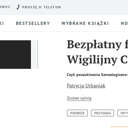
OMOC
PROSZĘ O TELEFON
KI
BESTSELLERY
WYBRANE KSIĄŻKI
NO
Bezpłatny 
Wigilijny 
Czyli poszukiwania Genealogiczno
Patrycja Urbaniak
Zostaw opinię
PODRÓŻE
PRZYGODA
MITY