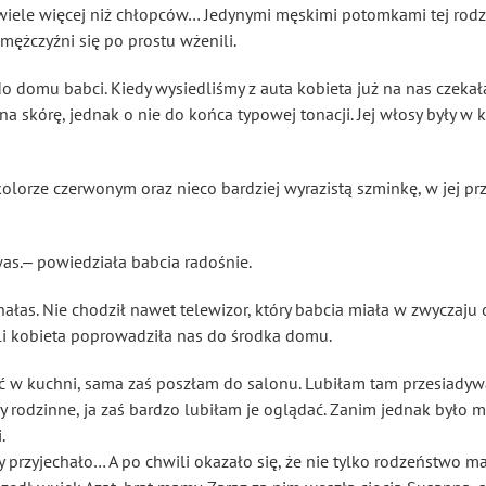
wiele więcej niż chłopców… Jedynymi męskimi potomkami tej rodzi
 mężczyźni się po prostu wżenili.
 domu babci. Kiedy wysiedliśmy z auta kobieta już na nas czekała
sna skórę, jednak o nie do końca typowej tonacji. Jej włosy były 
 kolorze czerwonym oraz nieco bardziej wyrazistą szminkę, w jej p
was.‒ powiedziała babcia radośnie.
ałas. Nie chodził nawet telewizor, który babcia miała w zwyczaju 
ili kobieta poprowadziła nas do środka domu.
 w kuchni, sama zaś poszłam do salonu. Lubiłam tam przesiady
y rodzinne, ja zaś bardzo lubiłam je oglądać. Zanim jednak było mi
.
przyjechało… A po chwili okazało się, że nie tylko rodzeństwo m