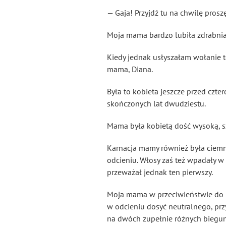
— Gaja! Przyjdź tu na chwilę prosz
Moja mama bardzo lubiła zdrabniać
Kiedy jednak usłyszałam wołanie t
mama, Diana.
Była to kobieta jeszcze przed czte
skończonych lat dwudziestu.
Mama była kobietą dość wysoką, sz
Karnacja mamy również była ciemni
odcieniu. Włosy zaś też wpadały 
przeważał jednak ten pierwszy.
Moja mama w przeciwieństwie do mn
w odcieniu dosyć neutralnego, prz
na dwóch zupełnie różnych bieguna