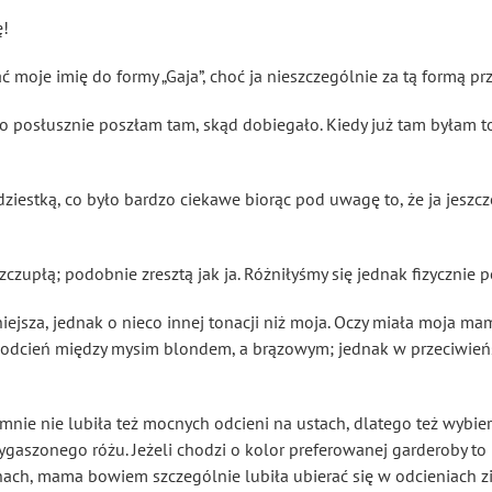
ę!
 moje imię do formy „Gaja”, choć ja nieszczególnie za tą formą p
o posłusznie poszłam tam, skąd dobiegało. Kiedy już tam byłam to
rdziestką, co było bardzo ciekawe biorąc pod uwagę to, że ja jeszc
czupłą; podobnie zresztą jak ja. Różniłyśmy się jednak fizycznie
ejsza, jednak o nieco innej tonacji niż moja. Oczy miała moja 
w odcień między mysim blondem, a brązowym; jednak w przeciwie
ie nie lubiła też mocnych odcieni na ustach, dlatego też wybier
ygaszonego różu. Jeżeli chodzi o kolor preferowanej garderoby t
ch, mama bowiem szczególnie lubiła ubierać się w odcieniach zi