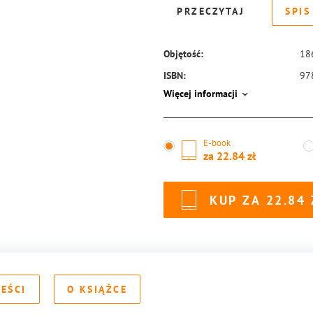
PRZECZYTAJ
SPIS
Objętość:
18
ISBN:
97
Więcej informacji
E-book
za
22.84
KUP ZA
22.84
REŚCI
O KSIĄŻCE