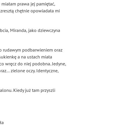
ie miałam prawa jej pamiętać,
ż zresztą chętnie opowiadała mi
bcia, Miranda, jako dziewczyna
kko rudawym podbarwieniem oraz
sukienkę a na ustach miała
co wręcz do niej podobna. Jedyne,
oraz… zielone oczy. Identyczne,
lonu. Kiedy już tam przyszli
ła