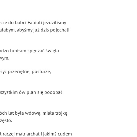
sze do babci Fabioli jeździliśmy
iałabym, abyśmy już dziś pojechali
ardzo lubiłam spędzać święta
owym.
yć przeciętnej posturze,
wszystkim ów plan się podobał
óch lat była wdową, miała trójkę
zęsto.
raczej matriarchat i jakimś cudem