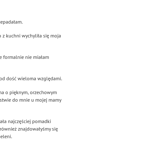
rzepadałam.
 z kuchni wychyliła się moja
ze formalnie nie miałam
 pod dość wieloma względami.
mama o pięknym, orzechowym
ństwie do mnie u mojej mamy
ała najczęściej pomadki
o również znajdowałyśmy się
eleni.