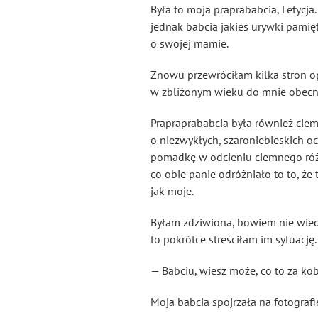
Była to moja praprababcia, Letycja.
jednak babcia jakieś urywki pamięt
o swojej mamie.
Znowu przewróciłam kilka stron o
w zbliżonym wieku do mnie obecn
Prapraprababcia była również cie
o niezwykłych, szaroniebieskich o
pomadkę w odcieniu ciemnego różu.
co obie panie odróżniało to to, że 
jak moje.
Byłam zdziwiona, bowiem nie wiedz
to pokrótce streściłam im sytuację
— Babciu, wiesz może, co to za kob
Moja babcia spojrzała na fotograf