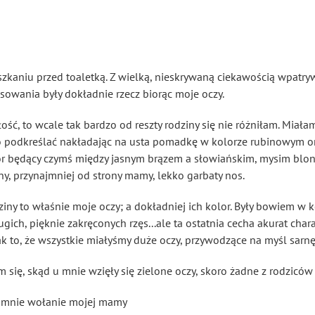
kaniu przed toaletką. Z wielką, nieskrywaną ciekawością wpatrywa
sowania były dokładnie rzecz biorąc moje oczy.
ość, to wcale tak bardzo od reszty rodziny się nie różniłam. Miał
o podkreślać nakładając na usta pomadkę w kolorze rubinowym o
olor będący czymś między jasnym brązem a słowiańskim, mysim bl
iny, przynajmniej od strony mamy, lekko garbaty nos.
iny to właśnie moje oczy; a dokładniej ich kolor. Były bowiem w k
ich, pięknie zakręconych rzęs...ale ta ostatnia cecha akurat char
jak to, że wszystkie miałyśmy duże oczy, przywodzące na myśl sarnę
 się, skąd u mnie wzięły się zielone oczy, skoro żadne z rodziców
 mnie wołanie mojej mamy