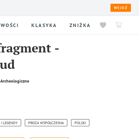
WEJDŹ
WOŚCI
KLASYKA
ZNIŻKA
fragment
-
Cud
-Archeologiczne
 I LEGENDY
PROZA WSPÓŁCZESNA
POLSKI