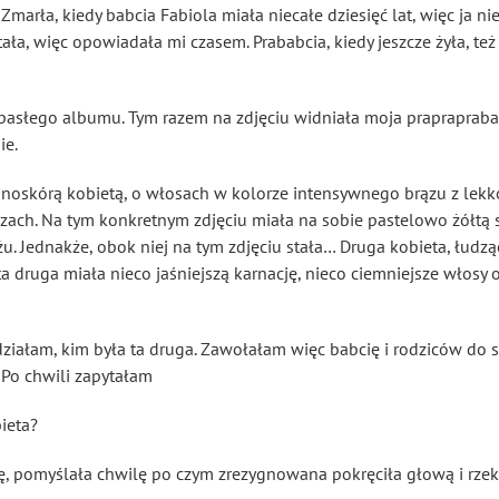
 Zmarła, kiedy babcia Fabiola miała niecałe dziesięć lat, więc ja n
ała, więc opowiadała mi czasem. Prababcia, kiedy jeszcze żyła, te
pasłego albumu. Tym razem na zdjęciu widniała moja praprapraba
ie.
mnoskórą kobietą, o włosach w kolorze intensywnego brązu z le
czach. Na tym konkretnym zdjęciu miała na sobie pastelowo żółtą 
 Jednakże, obok niej na tym zdjęciu stała… Druga kobieta, łudzą
ta druga miała nieco jaśniejszą karnację, nieco ciemniejsze włosy 
iałam, kim była ta druga. Zawołałam więc babcię i rodziców do sa
. Po chwili zapytałam
ieta?
ię, pomyślała chwilę po czym zrezygnowana pokręciła głową i rzek