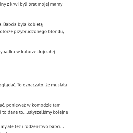
ny z krwi byli brat mojej mamy
. Babcia była kobietą
w kolorze przybrudzonego blondu,
rzypadku w kolorze dojrzałej
oglądać. To oznaczało, że musiała
wać, ponieważ w komodzie tam
 to dane to...usłyszeliśmy kolejne
amy ale też i rodzeństwo babci…