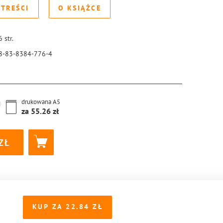
 TREŚCI
O KSIĄŻCE
6
str.
8-83-8384-776-4
drukowana
A5
za
55.26
KUP ZA
22.84