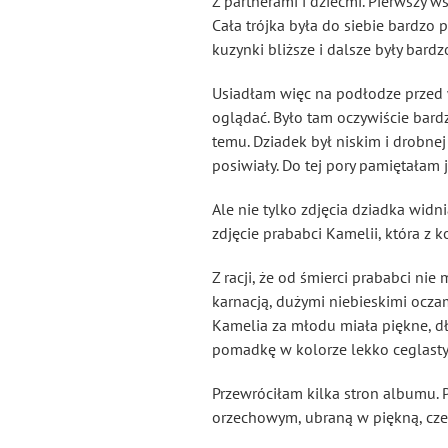
Z partnerami i dziećmi. Pierwszy w
Cała trójka była do siebie bardzo
kuzynki bliższe i dalsze były bard
Usiadłam więc na podłodze przed 
oglądać. Było tam oczywiście bard
temu. Dziadek był niskim i drobne
posiwiały. Do tej pory pamiętała
Ale nie tylko zdjęcia dziadka wid
zdjęcie prababci Kamelii, która z ko
Z racji, że od śmierci prababci ni
karnacją, dużymi niebieskimi ocza
Kamelia za młodu miała piękne, dł
pomadkę w kolorze lekko ceglast
Przewróciłam kilka stron albumu. 
orzechowym, ubraną w piękną, cze