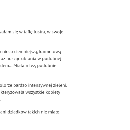
łam się w taflę lustra, w swoje
am nieco ciemniejszą, karmelową
raz nosząc ubrania w podobnej
ondem… Miałam też, podobnie
olorze bardzo intensywnej zieleni,
akteryzowała wszystkie kobiety
.
 ani dziadków takich nie miało.