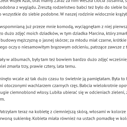
szedł wujek Azat, brat mamy. Zaraz za nim weszła ciocia Susanna, 
 podobna z wyglądu. Zresztą rodzeństwo babci też było do siebie 
zo wszystkie do siebie podobne. W naszej rodzinie widocznie krąży
wspomnianą już przeze mnie komodą, wyciągnęłam z niej pierwsz
zo dużo zdjęć moich dziadków, w tym dziadka Marcina, który zmarł 
j budowy mężczyzną o jasnej skórze; za młodu miał czarne, krótki
m jego oczy o niesamowitym brązowym odcieniu, patrzące zawsze z
niały w albumach, były tam też bowiem bardzo dużo zdjęć wcześnie
lei zmarła trzy, prawie cztery, lata temu.
e minęło wcale aż tak dużo czasu to świetnie ją pamiętałam. Była to
mi otoczonymi wachlarzem czarnych rzęs. Babcia wielokrotnie opow
ugie ciemnoblond włosy. Lubiła ubierać się w odcieniach zieleni,
ym.
Patrzyłam teraz na kobietę z ciemniejszą skórą, włosami w kolorze
rwoną sukienkę. Kobieta miała również na ustach pomadkę w kol