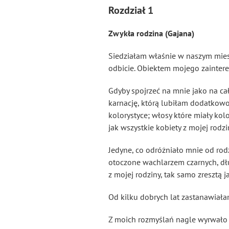
Rozdział 1
Zwykła rodzina (Gajana)
Siedziałam właśnie w naszym miesz
odbicie. Obiektem mojego zaintere
Gdyby spojrzeć na mnie jako na cał
karnację, którą lubiłam dodatkow
kolorystyce; włosy które miały k
jak wszystkie kobiety z mojej rodz
Jedyne, co odróżniało mnie od rodz
otoczone wachlarzem czarnych, dług
z mojej rodziny, tak samo zresztą 
Od kilku dobrych lat zastanawiałam
Z moich rozmyślań nagle wyrwało