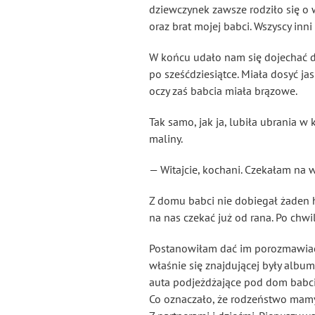
dziewczynek zawsze rodziło się o 
oraz brat mojej babci. Wszyscy inni
W końcu udało nam się dojechać do
po sześćdziesiątce. Miała dosyć ja
oczy zaś babcia miała brązowe.
Tak samo, jak ja, lubiła ubrania w
maliny.
— Witajcie, kochani. Czekałam na 
Z domu babci nie dobiegał żaden h
na nas czekać już od rana. Po chw
Postanowiłam dać im porozmawiać
właśnie się znajdującej były album
auta podjeżdżające pod dom babci
Co oznaczało, że rodzeństwo mamy 