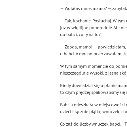
— Wołałaś mnie, mamo? — zapyta
— Tak, kochanie. Posłuchaj. W tym 
już w wigilijne popołudnie. Ale ni
do babci, co ty na to?
— Zgoda, mamo! — powiedziałam, ca
u babci. A mocno przeczuwałam, ż
W tym samym momencie do pomieszcz
nieszczególnie wysoki, z jasną sk
Kiedy dowiedział się o planie mam
to czym prędzej spakowaliśmy się 
Babcia mieszkała w miejscowości o
dzieci i łącznie piątkę wnuczek, 
Co zaś do liczby wnuczek babci… 