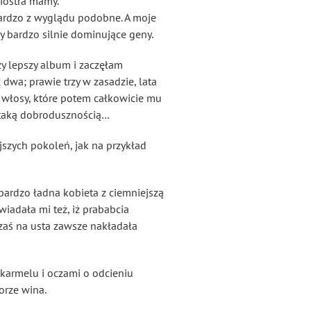
siostra mamy.
bardzo z wyglądu podobne. A moje
ły bardzo silnie dominujące geny.
y lepszy album i zaczęłam
dwa; prawie trzy w zasadzie, lata
e włosy, które potem całkowicie mu
 taką dobrodusznością…
jszych pokoleń, jak na przykład
 bardzo ładna kobieta z ciemniejszą
iadała mi też, iż prababcia
 zaś na usta zawsze nakładała
 karmelu i oczami o odcieniu
orze wina.