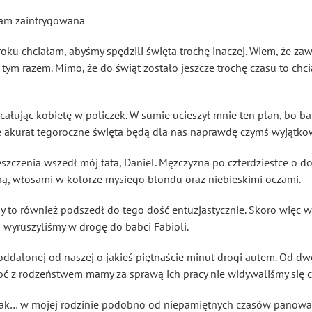
łam zaintrygowana
roku chciałam, abyśmy spędzili święta trochę inaczej. Wiem, że zaw
e tym razem. Mimo, że do świąt zostało jeszcze trochę czasu to chc
łując kobietę w policzek. W sumie ucieszył mnie ten plan, bo b
e akurat tegoroczne święta będą dla nas naprawdę czymś wyjątk
enia wszedł mój tata, Daniel. Mężczyzna po czterdziestce o dos
órą, włosami w kolorze mysiego blondu oraz niebieskimi oczami.
y to również podszedł do tego dość entuzjastycznie. Skoro więc 
i wyruszyliśmy w drogę do babci Fabioli.
ddalonej od naszej o jakieś piętnaście minut drogi autem. Od dw
choć z rodzeństwem mamy za sprawą ich pracy nie widywaliśmy się c
Tak… w mojej rodzinie podobno od niepamiętnych czasów panował 