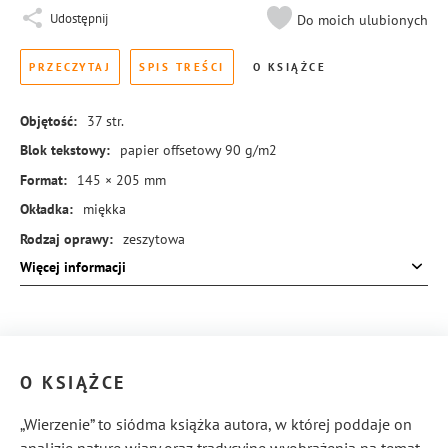
Udostępnij
Do moich ulubionych
PRZECZYTAJ
SPIS TREŚCI
O KSIĄŻCE
Objętość:
37
str.
Blok tekstowy:
papier offsetowy 90 g/m2
Format:
145 × 205 mm
Okładka:
miękka
Rodzaj oprawy:
zeszytowa
Więcej informacji
ISBN:
978-83-8273-873-5
O KSIĄŻCE
„Wierzenie” to siódma książka autora, w której poddaje on