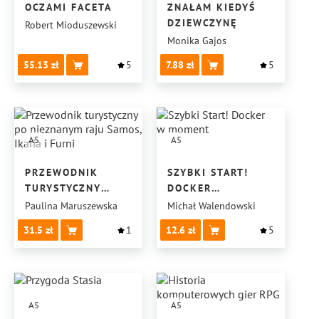
OCZAMI FACETA
ZNAŁAM KIEDYŚ
DZIEWCZYNĘ
Robert Mioduszewski
Monika Gajos
55.13
5
7.88
5
A5
A5
PRZEWODNIK
SZYBKI START!
TURYSTYCZNY
DOCKER
PO NIEZNANYM
W MOMENT
Paulina Maruszewska
Michał Walendowski
RAJU SAMOS,
31.5
1
12.6
5
IKARIA I FURNI
A5
A5