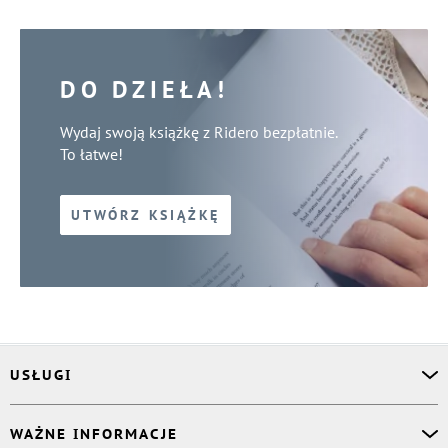
DO DZIEŁA!
Wydaj swoją książkę z Ridero bezpłatnie.
To łatwe!
UTWÓRZ KSIĄŻKĘ
USŁUGI
Asystent osobisty
WAŻNE INFORMACJE
Korektor