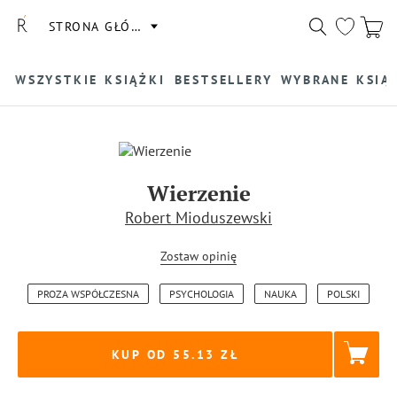
STRONA GŁÓWNA
WSZYSTKIE KSIĄŻKI
BESTSELLERY
WYBRANE KSIĄ
Wierzenie
Robert Mioduszewski
Zostaw opinię
PROZA WSPÓŁCZESNA
PSYCHOLOGIA
NAUKA
POLSKI
KUP OD 55.13