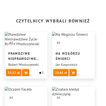
CZYTELNICY WYBRALI RÓWNIEŻ
A5
A5
PRAWDZIWE
NA WZGÓRZU
NIEPRAWDZIWE
ŚMIERCI
ŻYCIE-ROBERT
Robert Mioduszewski
Jan Kasprowicz
MIODUSZEWSKI
55.13
5
20.65
A5
A5