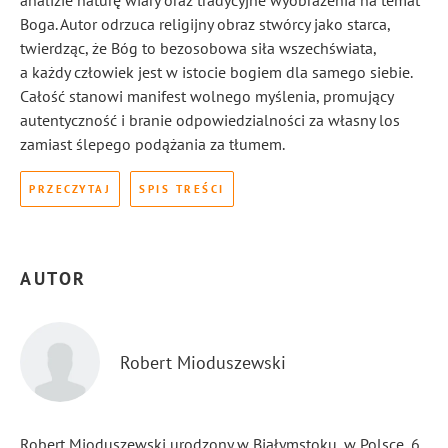
analizie naturę wiary oraz tradycyjne wyobrażenia na temat
Boga. Autor odrzuca religijny obraz stwórcy jako starca,
twierdząc, że Bóg to bezosobowa siła wszechświata,
a każdy człowiek jest w istocie bogiem dla samego siebie.
Całość stanowi manifest wolnego myślenia, promujący
autentyczność i branie odpowiedzialności za własny los
zamiast ślepego podążania za tłumem.
PRZECZYTAJ
SPIS TREŚCI
AUTOR
Robert Mioduszewski
Robert Mioduszewski urodzony w Białymstoku, w Polsce, 6