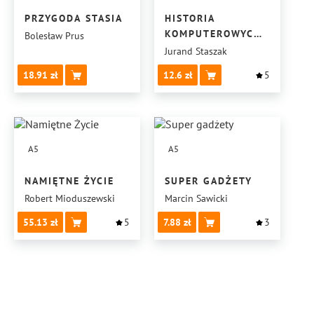
PRZYGODA STASIA
HISTORIA
KOMPUTEROWYCH
Bolesław Prus
GIER RPG
Jurand Staszak
18.91
12.6
5
A5
A5
NAMIĘTNE ŻYCIE
SUPER GADŻETY
Robert Mioduszewski
Marcin Sawicki
55.13
5
7.88
3