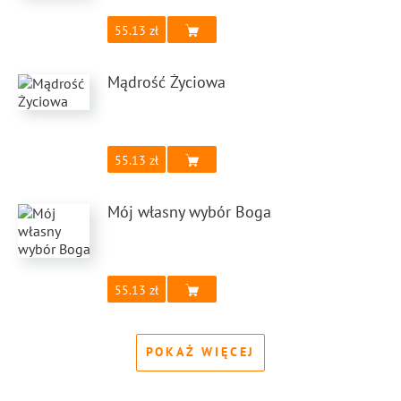
55.13
Mądrość Życiowa
55.13
Mój własny wybór Boga
55.13
POKAŻ WIĘCEJ