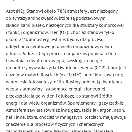
Azot (N2): Stanowi około 78% atmosfery. Jest niezbędny
do syntezy aminokwasów, które są podstawowymi
składnikami białek, niezbędnych dla struktury komórkowej
i funkcji organizmów. Tlen (O2): Chociaż stanowi tylko
około 21% atmosfery, jest niezbędny dla procesu
oddychania aerobowego u wielu organizmów, w tym
u ludzi. Podczas tego procesu organizmy pobierają tlen
i uwalniają dwutlenek węgla, uzyskując energię
do podtrzymywania życia. Dwutlenek węgla (CO2): Choć jest
gazem w małych ilościach (ok. 0,04%), pełni kluczową rolę
w procesie fotosyntezy roślin. Rośliny pobierają dwutlenek
węgla z atmosfery i za pomocą energii słonecznej
przekształcają go w tlen i glukozę, co stanowi źródło
energii dla wielu organizmów. Spurelementy i gazy rzadkie:
Atmosfera zawiera również inne gazy, takie jak argon, neon,
hel i inne, które, chociaż w mniejszych ilościach, mają swoje
znaczenie dla procesów fizycznych i chemicznych
zachodzących na Ziemi. Warstwy atmosfery: Atmosfera