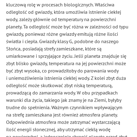
kluczową rolę w procesach biologicznych. Właściwa
odległość od gwiazdy, która umożliwia istnienie ciekłej
wody, zależy głównie od temperatury na powierzchni
planety. Ta odległość może być różna w zależności od typu
gwiazdy, ponieważ różne gwiazdy emitują różne ilości
światła i ciepła. Gwiazdy klasy G, podobne do naszego
Słońca, posiadają strefy zamieszkane, które są
umiarkowane i sprzyjające życiu. Jeśli planeta znajduje się
zbyt blisko gwiazdy, temperatura na jej powierzchni może
być zbyt wysoka, co prowadziłoby do parowania wody
i uniemożliwienia istnienia ciekłej wody. Z kolei zbyt duża
odległość może skutkować zbyt niską temperaturą,
prowadzącą do zamarzania wody. W obu przypadkach
warunki dla życia, takiego jak znamy je na Ziemi, byłyby
trudne do spełnienia. Ważnym czynnikiem wpływającym
na strefę zamieszkana jest również atmosfera planety.
Odpowiednia atmosfera może zatrzymać wystarczającą
ilość energii słonecznej, aby utrzymać ciekłą wodę
na powierzchni, a jednocześnie chronić planetę przed zbyt