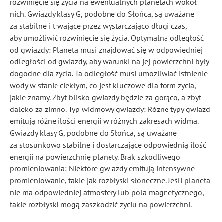
rozwinięcie się życia na ewentualnych planetach wokół
nich. Gwiazdy klasy G, podobne do Słońca, są uważane
za stabilne i trwające przez wystarczająco długi czas,
aby umożliwić rozwinięcie się życia. Optymalna odległość
od gwiazdy: Planeta musi znajdować się w odpowiedniej
odległości od gwiazdy, aby warunki na jej powierzchni były
dogodne dla życia. Ta odległość musi umożliwiać istnienie
wody w stanie ciekłym, co jest kluczowe dla form życia,
jakie znamy. Zbyt blisko gwiazdy będzie za gorąco, a zbyt
daleko za zimno. Typ widmowy gwiazdy: Różne typy gwiazd
emitują różne ilości energii w różnych zakresach widma.
Gwiazdy klasy G, podobne do Słońca, są uważane
za stosunkowo stabilne i dostarczające odpowiednią ilość
energii na powierzchnię planety. Brak szkodliwego
promieniowania: Niektóre gwiazdy emitują intensywne
promieniowanie, takie jak rozbłyski słoneczne. Jeśli planeta
nie ma odpowiedniej atmosfery lub pola magnetycznego,
takie rozbłyski mogą zaszkodzić życiu na powierzchni.