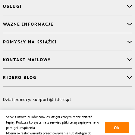
USŁUGI
Asystent osobisty
WAŻNE INFORMACJE
Korektor
Projektant okładki
O nas
POMYSŁY NA KSIĄŻKI
Druk Twojej książki
Książki Ridero
Publikacja
Pomoc
Książka wspomnień
KONTAKT MAILOWY
Polityka prywatności
Dzienniczek malucha
Książka eksperta
Dział pomocy
:
support@ridero.pl
RIDERO BLOG
Wydaj tomik poezji
Kontakt dla mediów
:
pr@ridero.pl
Dzieci też mogą pisać!
Więcej
Dział pomocy
:
support@ridero.pl
© Rideró, 2013—
2026
Serwis używa plików cookies, dzięki którym może działać
lepiej. Podczas korzystania z serwisu pliki te są zapisywane w
Ok
pamięci urządzenia.
Można określić warunki przechowywania lub dostępu do