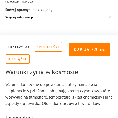
Okładka:
miękka
Rodzaj oprawy:
blok klejony
Więcej informacji
ISBN:
978-83-8369-188-6
PRZECZYTAJ
SPIS TREŚCI
KUP ZA
7.8
O KSIĄŻCE
Warunki życia w kosmosie
Warunki konieczne do powstania i utrzymania życia
na planecie są złożone i obejmują szereg czynników, które
wpływają na atmosferę, temperaturę, skład chemiczny i inne
aspekty środowiska. Oto kilka kluczowych warunków:
Temperatura