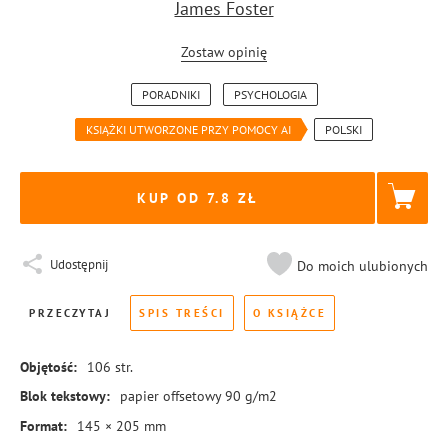
James Foster
Zostaw opinię
PORADNIKI
PSYCHOLOGIA
KSIĄŻKI UTWORZONE PRZY POMOCY AI
POLSKI
KUP OD 7.8
Udostępnij
Do moich ulubionych
PRZECZYTAJ
SPIS TREŚCI
O KSIĄŻCE
Objętość:
106
str.
Blok tekstowy:
papier offsetowy 90 g/m2
Format:
145 × 205 mm