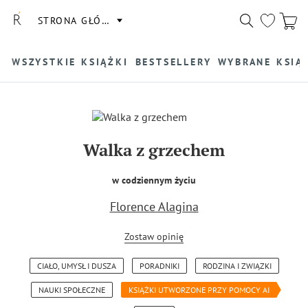
STRONA GŁÓWNA
WSZYSTKIE KSIĄŻKI
BESTSELLERY
WYBRANE KSIĄ
Walka z grzechem
w codziennym życiu
Florence Alagina
Zostaw opinię
CIAŁO, UMYSŁ I DUSZA
PORADNIKI
RODZINA I ZWIĄZKI
NAUKI SPOŁECZNE
KSIĄŻKI UTWORZONE PRZY POMOCY AI