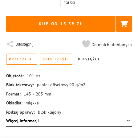
POLSKI
KUP OD 15.59
Udostępnij
Do moich ulubionych
PRZECZYTAJ
SPIS TREŚCI
O KSIĄŻCE
Objętość:
101
str.
Blok tekstowy:
papier offsetowy 90 g/m2
Format:
145 × 205 mm
Okładka:
miękka
Rodzaj oprawy:
blok klejony
Więcej informacji
ISBN:
978-83-8455-116-5