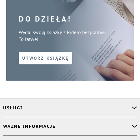
DO DZIEŁA!
Wydaj swoją książkę z Ridero bezpłatnie.
To łatwe!
UTWÓRZ KSIĄŻKĘ
USŁUGI
Asystent osobisty
WAŻNE INFORMACJE
Korektor
Projektant okładki
O nas