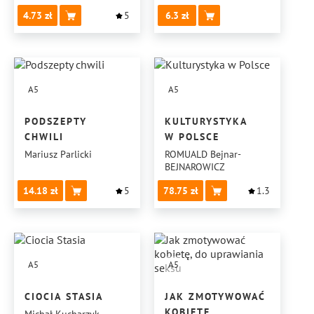
4.73
5
6.3
A5
A5
PODSZEPTY
KULTURYSTYKA
CHWILI
W POLSCE
Mariusz Parlicki
ROMUALD Bejnar-
BEJNAROWICZ
14.18
5
78.75
1.3
A5
A5
CIOCIA STASIA
JAK ZMOTYWOWAĆ
KOBIETĘ,