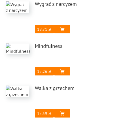
Wygrać z narcyzem
18.71
Mindfulness
15.26
Walka z grzechem
15.59