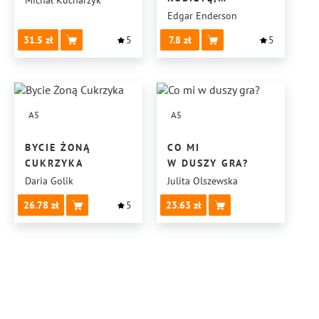
Michał Kucharzyk
DO UPRAWIANIA
Edgar Enderson
SEKSU
31.5
5
7.8
5
A5
A5
BYCIE ŻONĄ
CO MI
CUKRZYKA
W DUSZY GRA?
Daria Golik
Julita Olszewska
26.78
5
23.63