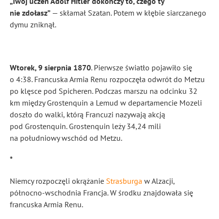
„Twój uczeń Adolf Hitler dokończy to, czego ty
nie zdołasz”
— skłamał Szatan. Potem w kłębie siarczanego
dymu zniknął.
Wtorek, 9 sierpnia 1870
. Pierwsze światło pojawiło się
o 4:38. Francuska Armia Renu rozpoczęła odwrót do Metzu
po klęsce pod Spicheren. Podczas marszu na odcinku 32
km między Grostenquin a Lemud w departamencie Mozeli
doszło do walki, którą Francuzi nazywają akcją
pod Grostenquin. Grostenquin leży 34,24 mili
na południowy wschód od Metzu.
*
Niemcy rozpoczęli okrążanie
Strasburga
w Alzacji,
północno-wschodnia Francja. W środku znajdowała się
francuska Armia Renu.