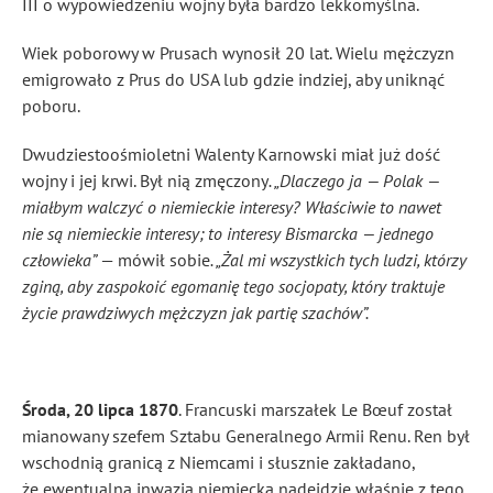
III o wypowiedzeniu wojny była bardzo lekkomyślna.
Wiek poborowy w Prusach wynosił 20 lat. Wielu mężczyzn
emigrowało z Prus do USA lub gdzie indziej, aby uniknąć
poboru.
Dwudziestoośmioletni Walenty Karnowski miał już dość
wojny i jej krwi. Był nią zmęczony
. „Dlaczego ja — Polak —
miałbym walczyć o niemieckie interesy? Właściwie to nawet
nie są niemieckie interesy; to interesy Bismarcka — jednego
człowieka”
— mówił sobie
. „Żal mi wszystkich tych ludzi, którzy
zginą, aby zaspokoić egomanię tego socjopaty, który traktuje
życie prawdziwych mężczyzn jak partię szachów”.
Środa, 20 lipca 1870
. Francuski marszałek Le Bœuf został
mianowany szefem Sztabu Generalnego Armii Renu. Ren był
wschodnią granicą z Niemcami i słusznie zakładano,
że ewentualna inwazja niemiecka nadejdzie właśnie z tego