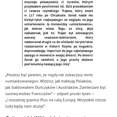
zwyczaju pokazywania ci tyranów, których
przykładem powinieneś iść. Dziś przedstawiam
ci cesarza rzymskiego Trajana, który zmarł
w 117 roku po Chrystusie. Senat nadał mu
kiedyś tytuł »najlepszego« ze względu na jego
umiarkowanie. Ja nienawidzę »umiarkowania«,
jak dobrze wiesz. Tego, co chcę, abyś
naśladował, jest to: Trajan był odnoszącym
sukcesy cesarzem-żołnierzem, który
nadzorował drugie co do wielkości terytorialne
rozszerzenie w historii Rzymu po Auguście,
doprowadzając imperium do jego największego
zasięgu w momencie swojej śmierci. Po śmierci
Senat go ubóstwił, a jego prochy złożono
pod kolumną noszącą jego imię”.
„Możesz być pewien, że nigdy nie zobaczysz mnie
»umiarkowanego«. Widzisz, jak traktuję Polaków,
jak traktowałem Duńczyków i Austriaków. Zamierzam być
surowy wobec Francuzów” — odparł pruski tyran —
„i rozszerzę granice Prus na całą Europę. Wszystkie niższe
ludy będą nam służyć”.