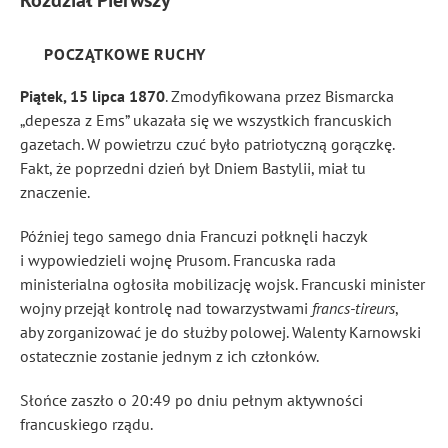
Rozdział Pierwszy
POCZĄTKOWE RUCHY
Piątek, 15 lipca 1870
. Zmodyfikowana przez Bismarcka
„depesza z Ems” ukazała się we wszystkich francuskich
gazetach. W powietrzu czuć było patriotyczną gorączkę.
Fakt, że poprzedni dzień był Dniem Bastylii, miał tu
znaczenie.
Później tego samego dnia Francuzi połknęli haczyk
i wypowiedzieli wojnę Prusom. Francuska rada
ministerialna ogłosiła mobilizację wojsk. Francuski minister
wojny przejął kontrolę nad towarzystwami
francs-tireurs
,
aby zorganizować je do służby polowej. Walenty Karnowski
ostatecznie zostanie jednym z ich członków.
Słońce zaszło o 20:49 po dniu pełnym aktywności
francuskiego rządu.