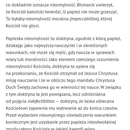
co dokładnie oznacza nieomylność. Bismarck uwierzył,
że Kościół katolicki twierdzi, iż papież nie może grzeszyć.
To byłaby nieomylność moralna (
impeccabilitas
), której
Kościół nie głosi.
Papieska nieomylność to doktryna, zgodnie z którą papież,
działając jako najwyższy nauczyciel i w określonych
warunkach, nie może się mylić, gdy naucza w sprawach
wiary lub moralności. Jako element szerszego rozumienia
nieomylności Kościoła, doktryna ta opiera się
na przekonaniu, że Kościół otrzymał od Jezusa Chrystusa
misję nauczania i że w obliczu tego mandatu Chrystusa
Duch Święty zachowa go w wierności tej nauce. W związku
z tym doktryna ta jest powiązana, lecz odróżnialna
od pojęcia
indefectibilitas
— doktryny, że łaska obiecana
Kościołowi zapewnia mu wytrwanie aż do końca czasów.
Przed wydaniem nieomylnego oświadczenia warunkiem
koniecznym jest uzyskanie przez papieża nieodwołalnej
zgody całego Kościoła w jakiejś kwestii wiary