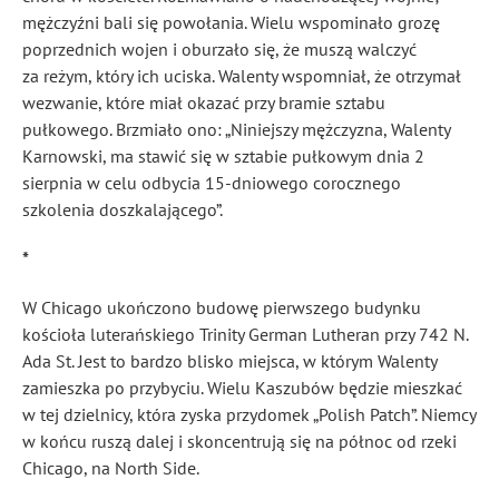
mężczyźni bali się powołania. Wielu wspominało grozę
poprzednich wojen i oburzało się, że muszą walczyć
za reżym, który ich uciska. Walenty wspomniał, że otrzymał
wezwanie, które miał okazać przy bramie sztabu
pułkowego. Brzmiało ono: „Niniejszy mężczyzna, Walenty
Karnowski, ma stawić się w sztabie pułkowym dnia 2
sierpnia w celu odbycia 15-dniowego corocznego
szkolenia doszkalającego”.
*
W Chicago ukończono budowę pierwszego budynku
kościoła luterańskiego Trinity German Lutheran przy 742 N.
Ada St. Jest to bardzo blisko miejsca, w którym Walenty
zamieszka po przybyciu. Wielu Kaszubów będzie mieszkać
w tej dzielnicy, która zyska przydomek „Polish Patch”. Niemcy
w końcu ruszą dalej i skoncentrują się na północ od rzeki
Chicago, na North Side.