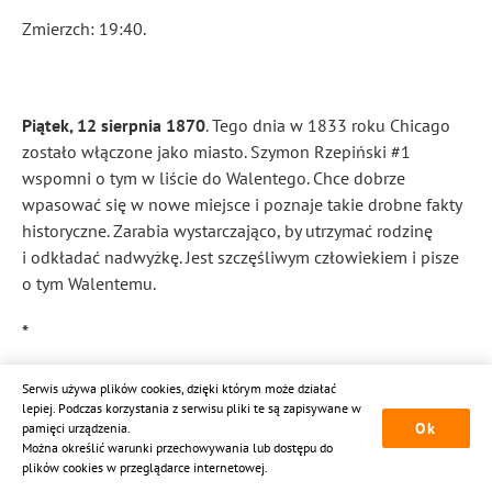
Zmierzch: 19:40.
Piątek, 12 sierpnia 1870
. Tego dnia w 1833 roku Chicago
zostało włączone jako miasto. Szymon Rzepiński #1
wspomni o tym w liście do Walentego. Chce dobrze
wpasować się w nowe miejsce i poznaje takie drobne fakty
historyczne. Zarabia wystarczająco, by utrzymać rodzinę
i odkładać nadwyżkę. Jest szczęśliwym człowiekiem i pisze
o tym Walentemu.
*
Obóz wojskowy w Chojnicach przetrwał ogromną ulewę
Serwis używa plików cookies, dzięki którym może działać
i wiatr o prędkości 69 km na godzinę — siła wichury.
lepiej. Podczas korzystania z serwisu pliki te są zapisywane w
Ok
pamięci urządzenia.
Chociaż świt powinien był nadejść o 4:42, o godzinie 6:00
Można określić warunki przechowywania lub dostępu do
rano na zewnątrz wciąż było bardzo ciemno. Przez cały
plików cookies w przeglądarce internetowej.
dzień rozlegały się grzmoty natychmiastowe po błyskach