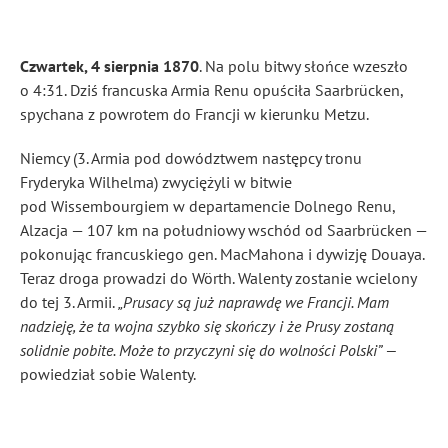
Czwartek, 4 sierpnia 1870
. Na polu bitwy słońce wzeszło
o 4:31. Dziś francuska Armia Renu opuściła Saarbrücken,
spychana z powrotem do Francji w kierunku Metzu.
Niemcy (3. Armia pod dowództwem następcy tronu
Fryderyka Wilhelma) zwyciężyli w bitwie
pod Wissembourgiem w departamencie Dolnego Renu,
Alzacja — 107 km na południowy wschód od Saarbrücken —
pokonując francuskiego gen. MacMahona i dywizję Douaya.
Teraz droga prowadzi do Wörth. Walenty zostanie wcielony
do tej 3. Armii.
„Prusacy są już naprawdę we Francji. Mam
nadzieję, że ta wojna szybko się skończy i że Prusy zostaną
solidnie pobite. Może to przyczyni się do wolności Polski” —
powiedział sobie Walenty.