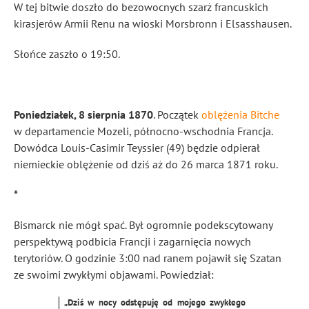
W tej bitwie doszło do bezowocnych szarż francuskich
kirasjerów
Armii Renu na wioski Morsbronn i Elsasshausen.
Słońce zaszło o 19:50.
Poniedziałek, 8 sierpnia 1870
. Początek
oblężenia Bitche
w departamencie Mozeli, północno-wschodnia Francja.
Dowódca Louis-Casimir Teyssier (49) będzie odpierał
niemieckie oblężenie od dziś aż do 26 marca 1871 roku.
*
Bismarck nie mógł spać. Był ogromnie podekscytowany
perspektywą podbicia Francji i zagarnięcia nowych
terytoriów. O godzinie 3:00 nad ranem pojawił się Szatan
ze swoimi zwykłymi objawami. Powiedział:
„Dziś w nocy odstępuję od mojego zwykłego