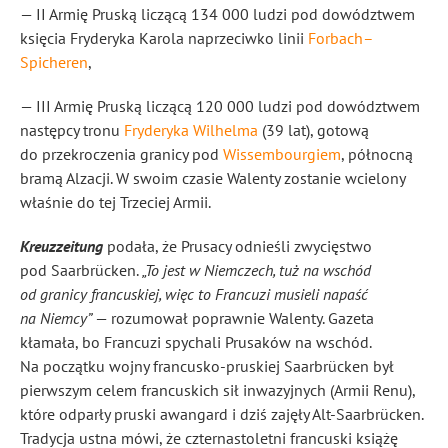
— II Armię Pruską liczącą 134 000 ludzi pod dowództwem
księcia Fryderyka Karola naprzeciwko linii
Forbach–
Spicheren
,
— III Armię Pruską liczącą 120 000 ludzi pod dowództwem
następcy tronu
Fryderyka Wilhelma
(39 lat), gotową
do przekroczenia granicy pod
Wissembourgiem
, północną
bramą Alzacji. W swoim czasie Walenty zostanie wcielony
właśnie do tej Trzeciej Armii.
Kreuzzeitung
podała, że Prusacy odnieśli zwycięstwo
pod Saarbrücken.
„To jest w Niemczech, tuż na wschód
od granicy francuskiej, więc to Francuzi musieli napaść
na Niemcy”
— rozumował poprawnie Walenty. Gazeta
kłamała, bo Francuzi spychali Prusaków na wschód.
Na początku wojny francusko-pruskiej Saarbrücken był
pierwszym celem francuskich sił inwazyjnych (Armii Renu),
które odparły pruski awangard i dziś zajęły Alt-Saarbrücken.
Tradycja ustna mówi, że czternastoletni francuski książę