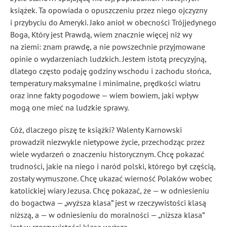
książek. Ta opowiada o opuszczeniu przez niego ojczyzny
i przybyciu do Ameryki. Jako anioł w obecności Trójjedynego
Boga, Który jest Prawdą, wiem znacznie więcej niż wy
na ziemi: znam prawdę, a nie powszechnie przyjmowane
opinie o wydarzeniach ludzkich. Jestem istotą precyzyjną,
dlatego często podaję godziny wschodu i zachodu słońca,
temperatury maksymalne i minimalne, prędkości wiatru
oraz inne fakty pogodowe — wiem bowiem, jaki wpływ
mogą one mieć na ludzkie sprawy.
Cóż, dlaczego piszę te książki? Walenty Karnowski
prowadził niezwykle nietypowe życie, przechodząc przez
wiele wydarzeń o znaczeniu historycznym. Chcę pokazać
trudności, jakie na niego i naród polski, którego był częścią,
zostały wymuszone. Chcę ukazać wierność Polaków wobec
katolickiej wiary Jezusa. Chcę pokazać, że — w odniesieniu
do bogactwa — „wyższa klasa” jest w rzeczywistości klasą
niższą, a — w odniesieniu do moralności — „niższa klasa”