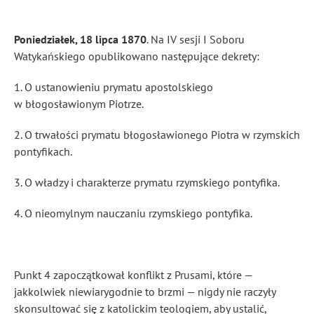
Poniedziałek, 18 lipca 1870
. Na IV sesji I Soboru
Watykańskiego opublikowano następujące dekrety:
1. O ustanowieniu prymatu apostolskiego
w błogosławionym Piotrze.
2. O trwałości prymatu błogosławionego Piotra w rzymskich
pontyfikach.
3. O władzy i charakterze prymatu rzymskiego pontyfika.
4. O nieomylnym nauczaniu rzymskiego pontyfika.
Punkt 4 zapoczątkował konflikt z Prusami, które —
jakkolwiek niewiarygodnie to brzmi — nigdy nie raczyły
skonsultować się z katolickim teologiem, aby ustalić,