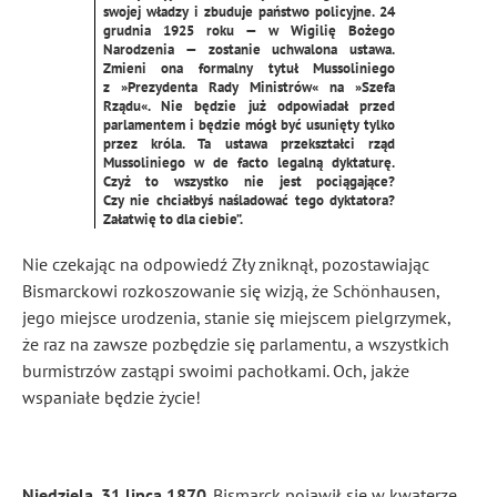
swojej władzy i zbuduje państwo policyjne. 24
grudnia 1925 roku — w Wigilię Bożego
Narodzenia — zostanie uchwalona ustawa.
Zmieni ona formalny tytuł Mussoliniego
z »Prezydenta Rady Ministrów« na »Szefa
Rządu«. Nie będzie już odpowiadał przed
parlamentem i będzie mógł być usunięty tylko
przez króla. Ta ustawa przekształci rząd
Mussoliniego w de facto legalną dyktaturę.
Czyż to wszystko nie jest pociągające?
Czy nie chciałbyś naśladować tego dyktatora?
Załatwię to dla ciebie”.
Nie czekając na odpowiedź Zły zniknął, pozostawiając
Bismarckowi rozkoszowanie się wizją, że Schönhausen,
jego miejsce urodzenia, stanie się miejscem pielgrzymek,
że raz na zawsze pozbędzie się parlamentu, a wszystkich
burmistrzów zastąpi swoimi pachołkami. Och, jakże
wspaniałe będzie życie!
Niedziela, 31 lipca 1870
. Bismarck pojawił się w kwaterze