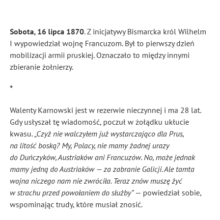
Sobota, 16 lipca 1870
. Z inicjatywy Bismarcka król Wilhelm
I wypowiedział wojnę Francuzom. Był to pierwszy dzień
mobilizacji armii pruskiej. Oznaczało to między innymi
zbieranie żołnierzy.
*
Walenty Karnowski jest w rezerwie nieczynnej i ma 28 lat.
Gdy usłyszał tę wiadomość, poczuł w żołądku ukłucie
kwasu.
„Czyż nie walczyłem już wystarczająco dla Prus,
na litość boską? My, Polacy, nie mamy żadnej urazy
do Duńczyków, Austriaków ani Francuzów. No, może jednak
mamy jedną do Austriaków — za zabranie Galicji. Ale tamta
wojna niczego nam nie zwróciła. Teraz znów muszę żyć
w strachu przed powołaniem do służby”
— powiedział sobie,
wspominając trudy, które musiał znosić.