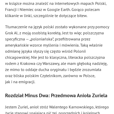
w książce można znaleźć na internetowych mapach Polski,
Francji i Niemiec oraz w Google Earth. Gorąco polecam
klikanie w linki, szczególnie te dotyczące bitew.
Tłumaczenie na język polski zostało wykonane przy pomocy
Grok AI, z moją osobistą korektą. Jest to więc polszczyzna
specyficzna — „poloniańska”, przefiltrowana przez
amerykańskie wzorce myślenia i mówienia. Taką właśnie
odmianę języka słyszy się często wśród Polonii
chicagowskiej. Nie jest to klasyczna, literacka polszczyzna
rodem z Krakowa czy Warszawy, ale mam głęboką nadzieję,
że mimo to oddaje ducha oryginału i będzie zrozumiała
oraz bliska polskim Czytelnikom, zarówno w Polsce,
jak i na emigracji.
Rozdział Minus Dwa: Przedmowa Anioła Zuriela
Jestem Zuriel, anioł stróż Walentego Karnowskiego, którego
życie stanowi spajającą nić tej, poprzednich i kolejnych