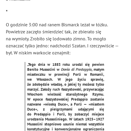
*
O godzinie 3:00 nad ranem Bismarck leżał w łóżku.
Powietrze zaczęło śmierdzieć tak, że zbierało się
na wymioty. Zrobiło się lodowato zimno. To mogło
oznaczać tylko jedno: nadchodzi Szatan. I rzeczywiście —
był. W niskim warkocie oznajmił:
„Tego dnia w 1883 roku urodzi się pewien
Benito Mussolini w
Dovia di Predappio
, małym
miasteczku w prowincji Forlì w Romanii,
we Włoszech. W jego życiu sprawię,
że zdobędzie władzę, o jakiej ty możesz tylko
marzyć. Założy ruch faszystowski, przywracając
Włochom wielkość starożytnego Rzymu.
W epoce faszystowskiej Predappio zostanie
nazwane »wioską Duce«, a Forlì — »miastem
Duce«, z pielgrzymami udającymi się
do Predappio i Forlì, by zobaczyć miejsce
urodzenia Mussoliniego. W latach 1925–1927
Mussolini stopniowo usunie niemal wszystkie
konstytucyjne i konwencjonalne ograniczenia