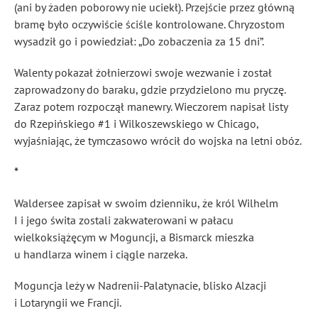
(ani by żaden poborowy nie uciekł). Przejście przez główną
bramę było oczywiście ściśle kontrolowane. Chryzostom
wysadził go i powiedział: „Do zobaczenia za 15 dni”.
Walenty pokazał żołnierzowi swoje wezwanie i został
zaprowadzony do baraku, gdzie przydzielono mu pryczę.
Zaraz potem rozpoczął manewry. Wieczorem napisał listy
do Rzepińskiego #1 i Wilkoszewskiego w Chicago,
wyjaśniając, że tymczasowo wrócił do wojska na letni obóz.
*
Waldersee zapisał w swoim dzienniku, że król Wilhelm
I i jego świta zostali zakwaterowani w pałacu
wielkoksiążęcym w Moguncji, a Bismarck mieszka
u handlarza winem i ciągle narzeka.
Moguncja leży w Nadrenii-Palatynacie, blisko Alzacji
i Lotaryngii we Francji.