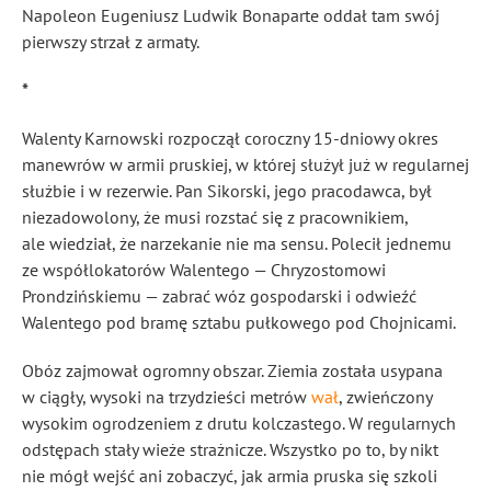
Napoleon Eugeniusz Ludwik Bonaparte oddał tam swój
pierwszy strzał z armaty.
*
Walenty Karnowski rozpoczął coroczny 15-dniowy okres
manewrów w armii pruskiej, w której służył już w regularnej
służbie i w rezerwie. Pan Sikorski, jego pracodawca, był
niezadowolony, że musi rozstać się z pracownikiem,
ale wiedział, że narzekanie nie ma sensu. Polecił jednemu
ze współlokatorów Walentego — Chryzostomowi
Prondzińskiemu — zabrać wóz gospodarski i odwieźć
Walentego pod bramę sztabu pułkowego pod Chojnicami.
Obóz zajmował ogromny obszar. Ziemia została usypana
w ciągły, wysoki na trzydzieści metrów
wał
, zwieńczony
wysokim ogrodzeniem z drutu kolczastego. W regularnych
odstępach stały wieże strażnicze. Wszystko po to, by nikt
nie mógł wejść ani zobaczyć, jak armia pruska się szkoli