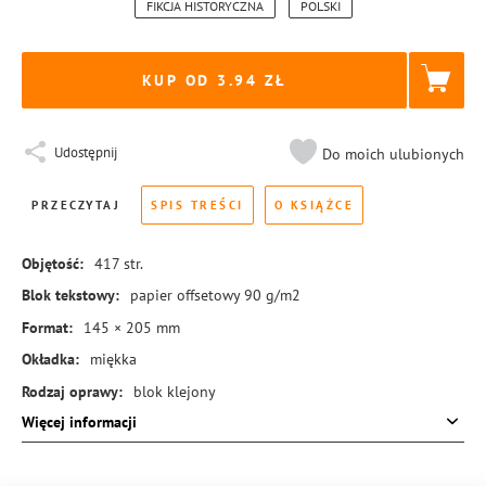
FIKCJA HISTORYCZNA
POLSKI
KUP OD 3.94
Udostępnij
Do moich ulubionych
PRZECZYTAJ
SPIS TREŚCI
O KSIĄŻCE
Objętość:
417
str.
Blok tekstowy:
papier offsetowy 90 g/m2
Format:
145 × 205 mm
Okładka:
miękka
Rodzaj oprawy:
blok klejony
Więcej informacji
ISBN:
978-83-8455-359-6