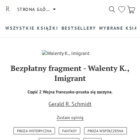
STRONA GŁÓWNA
WSZYSTKIE KSIĄŻKI
BESTSELLERY
WYBRANE KSIĄ
Bezpłatny fragment
-
Walenty K.,
Imigrant
Część 2 Wojna francusko-pruska się zaczyna.
Gerald R. Schmidt
Zostaw opinię
PROZA HISTORYCZNA
FANTASY
PROZA WSPÓŁCZESNA