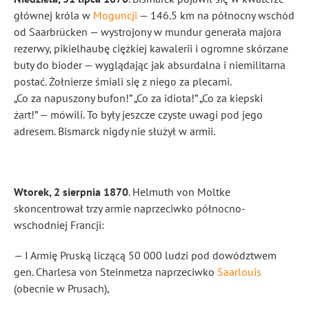
głównej króla w
Moguncji
— 146.5 km na północny wschód
od Saarbrücken — wystrojony w mundur generała majora
rezerwy, pikielhaubę ciężkiej kawalerii i ogromne skórzane
buty do bioder — wyglądając jak absurdalna i niemilitarna
postać. Żołnierze śmiali się z niego za plecami.
„Co za napuszony bufon!” „Co za idiota!” „Co za kiepski
żart!” — mówili. To były jeszcze czyste uwagi pod jego
adresem. Bismarck nigdy nie służył w armii.
Wtorek, 2 sierpnia 1870
. Helmuth von Moltke
skoncentrował trzy armie naprzeciwko północno-
wschodniej Francji:
— I Armię Pruską liczącą 50 000 ludzi pod dowództwem
gen. Charlesa von Steinmetza naprzeciwko
Saarlouis
(obecnie w Prusach),