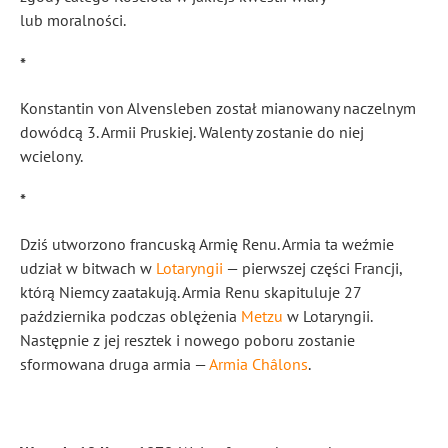
lub moralności.
*
Konstantin von Alvensleben został mianowany naczelnym
dowódcą 3. Armii Pruskiej. Walenty zostanie do niej
wcielony.
*
Dziś utworzono francuską Armię Renu. Armia ta weźmie
udział w bitwach w
Lotaryngii
— pierwszej części Francji,
którą Niemcy zaatakują. Armia Renu skapituluje 27
października podczas oblężenia
Metzu
w Lotaryngii.
Następnie z jej resztek i nowego poboru zostanie
sformowana druga armia —
Armia Châlons
.