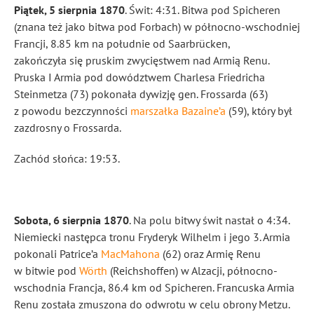
Piątek, 5 sierpnia 1870
. Świt: 4:31. Bitwa pod Spicheren
(znana też jako bitwa pod Forbach) w północno-wschodniej
Francji, 8.85 km na południe od Saarbrücken,
zakończyła się pruskim zwycięstwem nad Armią Renu.
Pruska I Armia pod dowództwem Charlesa Friedricha
Steinmetza (73) pokonała dywizję gen. Frossarda (63)
z powodu bezczynności
marszałka Bazaine’a
(59), który był
zazdrosny o Frossarda.
Zachód słońca: 19:53.
Sobota, 6 sierpnia 1870
. Na polu bitwy świt nastał o 4:34.
Niemiecki następca tronu Fryderyk Wilhelm i jego 3. Armia
pokonali Patrice’a
MacMahona
(62) oraz Armię Renu
w bitwie pod
Wörth
(Reichshoffen) w Alzacji, północno-
wschodnia Francja, 86.4 km od Spicheren. Francuska Armia
Renu została zmuszona do odwrotu w celu obrony Metzu.