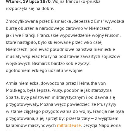
Wtorek, 19 lipca 1870
. Wojna francusko-pruska
rozpoczęła się na dobre.
Zmodyfikowana przez Bismarcka „depesza z Ems” wywołała
burzę oburzenia narodowego zarówno w Niemczech,
jak i we Francji. Francuskie wypowiedzenie wojny Prusom,
które nastąpiło, było skierowane przeciwko całej
Niemczech, ponieważ południowe państwa niemieckie
musiały wspierać Prusy na podstawie zawartych sojuszów
wojskowych. Bismarck bardzo sobie życzył
ogólnoniemieckiego udziału w wojnie.
Armia niemiecka, dowodzona przez Helmutha von
Moltkego, była lepsza. Prusy, podobnie jak starożytna
Sparta, były państwem militarystycznym i od dawna się
przygotowywały. Można wręcz powiedzieć, że Prusy żyły
w stanie ciągłego przygotowania do wojny. Francja nie była
przygotowana, a jej sprzęt był przestarzały — z wyjątkiem
karabinów maszynowych
mitrailleuse
. Decyzja Napoleona