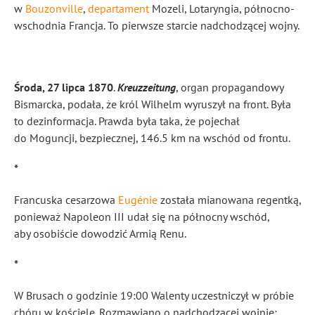
w
Bouzonville
,
departament
Mozeli, Lotaryngia, północno-
wschodnia Francja. To pierwsze starcie nadchodzącej wojny.
Środa, 27 lipca 1870
.
Kreuzzeitung
, organ propagandowy
Bismarcka, podała, że król Wilhelm wyruszył na front. Była
to dezinformacja. Prawda była taka, że pojechał
do Moguncji, bezpiecznej, 146.5 km na wschód od frontu.
*
Francuska cesarzowa
Eugénie
została mianowana regentką,
ponieważ Napoleon III udał się na północny wschód,
aby osobiście dowodzić Armią Renu.
*
W Brusach o godzinie 19:00 Walenty uczestniczył w próbie
chóru w kościele. Rozmawiano o nadchodzącej wojnie;