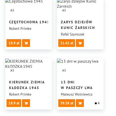
A5
A5
CZĘSTOCHOWA 1945
ZARYS DZIEJÓW
KUNIC ŻARSKICH
Robert Primke
Rafał Szymczak
18.9
21.42
A5
A5
KIERUNEK ZIEMIA
13 DNI
KŁODZKA 1945
W PASZCZY LWA
Robert Primke
Mateusz Wolniewicz
18.9
39.38
4