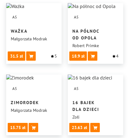
A5
A5
WAŻKA
NA PÓŁNOC
OD OPOLA
Małgorzata Modrak
Robert Primke
31.5
5
18.9
4
A5
A5
ZIMORODEK
16 BAJEK
DLA DZIECI
Małgorzata Modrak
Zołi
15.75
23.63