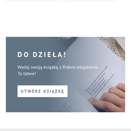
DO DZIEŁA!
Wydaj swoją książkę z Ridero bezpłatnie.
To łatwe!
UTWÓRZ KSIĄŻKĘ