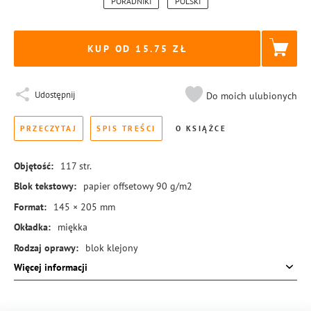
PORADNIKI
POLSKI
KUP OD 15.75
Udostępnij
Do moich ulubionych
PRZECZYTAJ
SPIS TREŚCI
O KSIĄŻCE
Objętość:
117
str.
Blok tekstowy:
papier offsetowy 90 g/m2
Format:
145 × 205 mm
Okładka:
miękka
Rodzaj oprawy:
blok klejony
Więcej informacji
ISBN:
978-83-8431-176-9