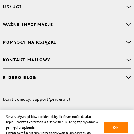
USŁUGI
Asystent osobisty
WAŻNE INFORMACJE
Korektor
Projektant okładki
O nas
POMYSŁY NA KSIĄŻKI
Druk Twojej książki
Książki Ridero
Publikacja
Pomoc
Książka wspomnień
KONTAKT MAILOWY
Polityka prywatności
Dzienniczek malucha
Książka eksperta
Dział pomocy
:
support@ridero.pl
RIDERO BLOG
Wydaj tomik poezji
Kontakt dla mediów
:
pr@ridero.pl
Dzieci też mogą pisać!
Więcej
Dział pomocy
:
support@ridero.pl
© Rideró, 2013—
2026
Serwis używa plików cookies, dzięki którym może działać
lepiej. Podczas korzystania z serwisu pliki te są zapisywane w
Ok
pamięci urządzenia.
Można określić warunki przechowywania lub dostępu do