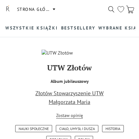
STRONA GŁÓWNA
WSZYSTKIE KSIĄŻKI
BESTSELLERY
WYBRANE KSIĄ
UTW Złotów
Album jubileuszowy
Złotów Stowarzyszenie UTW
Małgorzata Maria
Zostaw opinię
NAUKI SPOŁECZNE
CIAŁO, UMYSŁ I DUSZA
HISTORIA