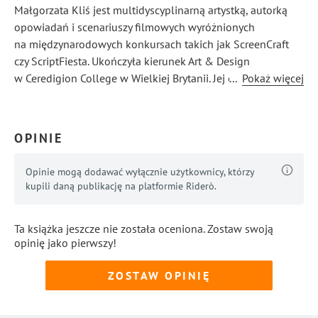
Małgorzata Kliś jest multidyscyplinarną artystką, autorką
opowiadań i scenariuszy filmowych wyróżnionych
na międzynarodowych konkursach takich jak ScreenCraft
czy ScriptFiesta. Ukończyła kierunek Art & Design
w Ceredigion College w Wielkiej Brytanii. Jej obrazy były
...
Pokaż więcej
wystawiane w Aberystwyth Arts Centre. Jej zainteresowania
artystyczne dotyczą tematyki dziecięcej, kobiecej,
społecznej, słowiańskiej oraz fantasy i realizmu
OPINIE
magicznego. Wspiera również innych twórców jako art
coach.
Opinie mogą dodawać wyłącznie użytkownicy, którzy
kupili daną publikację na platformie Riderò.
Ta książka jeszcze nie została oceniona. Zostaw swoją
opinię jako pierwszy!
ZOSTAW OPINIĘ