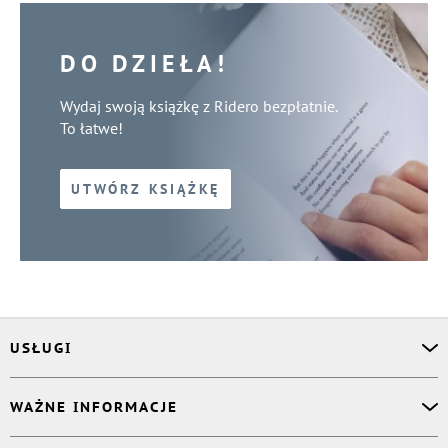
DO DZIEŁA!
Wydaj swoją książkę z Ridero bezpłatnie.
To łatwe!
UTWÓRZ KSIĄŻKĘ
USŁUGI
Asystent osobisty
WAŻNE INFORMACJE
Korektor
Projektant okładki