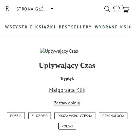
STRONA GŁÓWNA
WSZYSTKIE KSIĄŻKI
BESTSELLERY
WYBRANE KSIĄ
Upływający Czas
Tryptyk
Małgorzata Kliś
Zostaw opinię
POEZJA
FILOZOFIA
PROZA WSPÓŁCZESNA
PSYCHOLOGIA
POLSKI