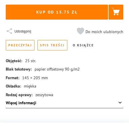
KUP OD 15.75
Udostępnij
Do moich ulubionych
PRZECZYTAJ
SPIS TREŚCI
O KSIĄŻCE
Objętość:
25
str.
Blok tekstowy:
papier offsetowy 90 g/m2
Format:
145 × 205 mm
Okładka:
miękka
Rodzaj oprawy:
zeszytowa
Więcej informacji
ISBN:
978-83-8351-732-2