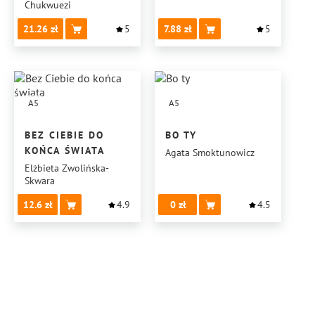
Chukwuezi
21.26
5
7.88
5
A5
A5
BEZ CIEBIE DO
BO TY
KOŃCA ŚWIATA
Agata Smoktunowicz
Elżbieta Zwolińska-
Skwara
12.6
4.9
0
4.5