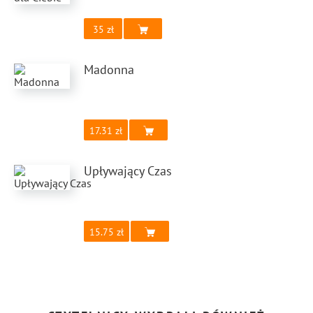
35
Madonna
17.31
Upływający Czas
15.75