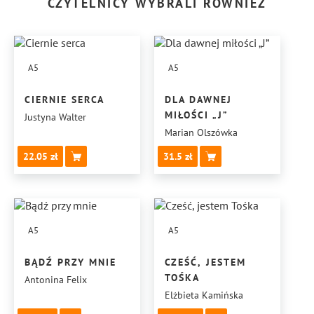
CZYTELNICY WYBRALI RÓWNIEŻ
A5
A5
CIERNIE SERCA
DLA DAWNEJ
MIŁOŚCI „J”
Justyna Walter
Marian Olszówka
22.05
31.5
A5
A5
BĄDŹ PRZY MNIE
CZEŚĆ, JESTEM
TOŚKA
Antonina Felix
Elżbieta Kamińska