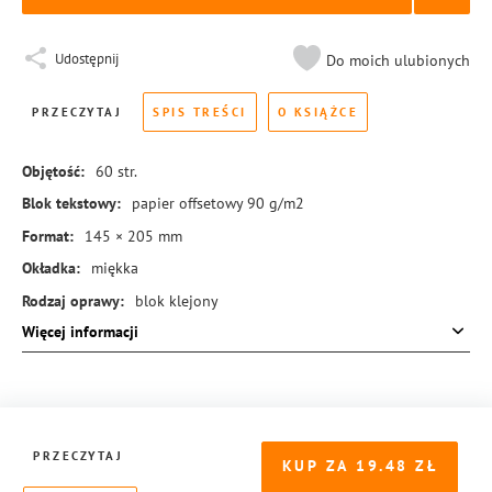
Udostępnij
Do moich ulubionych
PRZECZYTAJ
SPIS TREŚCI
O KSIĄŻCE
Objętość:
60
str.
Blok tekstowy:
papier offsetowy 90 g/m2
Format:
145 × 205 mm
Okładka:
miękka
Rodzaj oprawy:
blok klejony
Więcej informacji
ISBN:
978-83-8431-329-9
PRZECZYTAJ
KUP ZA
19.48