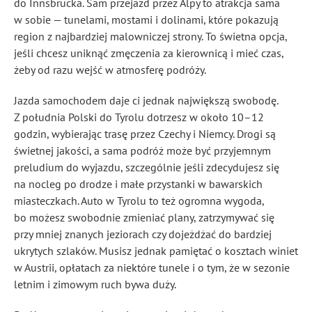
do Innsbrucka. Sam przejazd przez Alpy to atrakcja sama
w sobie — tunelami, mostami i dolinami, które pokazują
region z najbardziej malowniczej strony. To świetna opcja,
jeśli chcesz uniknąć zmęczenia za kierownicą i mieć czas,
żeby od razu wejść w atmosferę podróży.
Jazda samochodem daje ci jednak największą swobodę.
Z południa Polski do Tyrolu dotrzesz w około 10–12
godzin, wybierając trasę przez Czechy i Niemcy. Drogi są
świetnej jakości, a sama podróż może być przyjemnym
preludium do wyjazdu, szczególnie jeśli zdecydujesz się
na nocleg po drodze i małe przystanki w bawarskich
miasteczkach. Auto w Tyrolu to też ogromna wygoda,
bo możesz swobodnie zmieniać plany, zatrzymywać się
przy mniej znanych jeziorach czy dojeżdżać do bardziej
ukrytych szlaków. Musisz jednak pamiętać o kosztach winiet
w Austrii, opłatach za niektóre tunele i o tym, że w sezonie
letnim i zimowym ruch bywa duży.