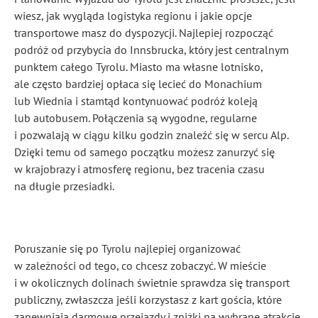
wiesz, jak wygląda logistyka regionu i jakie opcje
transportowe masz do dyspozycji. Najlepiej rozpocząć
podróż od przybycia do Innsbrucka, który jest centralnym
punktem całego Tyrolu. Miasto ma własne lotnisko,
ale często bardziej opłaca się lecieć do Monachium
lub Wiednia i stamtąd kontynuować podróż koleją
lub autobusem. Połączenia są wygodne, regularne
i pozwalają w ciągu kilku godzin znaleźć się w sercu Alp.
Dzięki temu od samego początku możesz zanurzyć się
w krajobrazy i atmosferę regionu, bez tracenia czasu
na długie przesiadki.
Poruszanie się po Tyrolu najlepiej organizować
w zależności od tego, co chcesz zobaczyć. W mieście
i w okolicznych dolinach świetnie sprawdza się transport
publiczny, zwłaszcza jeśli korzystasz z kart gościa, które
zapewniają darmowe przejazdy i zniżki na wybrane atrakcje.