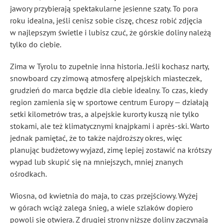
jawory przybierają spektakularne jesienne szaty. To pora
roku idealna, jeśli cenisz sobie ciszę, chcesz robić zdjęcia
w najlepszym świetle i lubisz czuć, że górskie doliny należą
tylko do ciebie.
Zima w Tyrolu to zupełnie inna historia. Jeśli kochasz narty,
snowboard czy zimową atmosferę alpejskich miasteczek,
grudzień do marca będzie dla ciebie idealny. To czas, kiedy
region zamienia się w sportowe centrum Europy — działają
setki kilometrów tras, a alpejskie kurorty kuszą nie tylko
stokami, ale też klimatycznymi knajpkami i après-ski. Warto
jednak pamiętać, że to także najdroższy okres, więc
planując budżetowy wyjazd, zimę lepiej zostawić na krótszy
wypad lub skupić się na mniejszych, mniej znanych
ośrodkach.
Wiosna, od kwietnia do maja, to czas przejściowy. Wyżej
w górach wciąż zalega śnieg, a wiele szlaków dopiero
powoli się otwiera. Z drugiej strony niższe doliny zaczynają