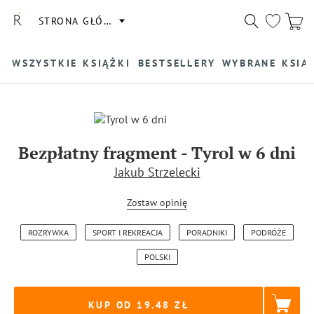
STRONA GŁÓWNA
WSZYSTKIE KSIĄŻKI
BESTSELLERY
WYBRANE KSIĄ
Bezpłatny fragment
-
Tyrol w 6 dni
Jakub Strzelecki
Zostaw opinię
ROZRYWKA
SPORT I REKREACJA
PORADNIKI
PODRÓŻE
POLSKI
KUP OD 19.48