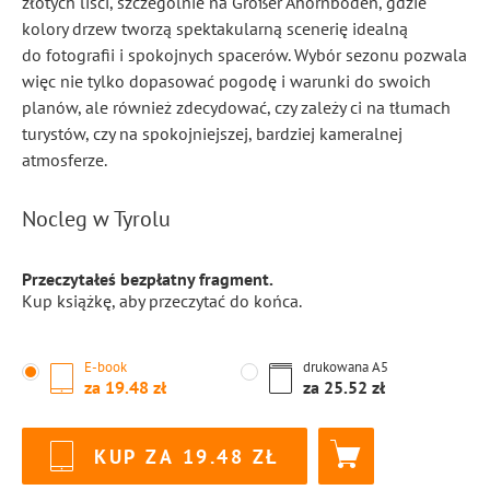
złotych liści, szczególnie na Großer Ahornboden, gdzie
kolory drzew tworzą spektakularną scenerię idealną
do fotografii i spokojnych spacerów. Wybór sezonu pozwala
więc nie tylko dopasować pogodę i warunki do swoich
planów, ale również zdecydować, czy zależy ci na tłumach
turystów, czy na spokojniejszej, bardziej kameralnej
atmosferze.
Nocleg w Tyrolu
Przeczytałeś bezpłatny fragment.
Kup książkę, aby przeczytać do końca.
E-book
drukowana
A5
za
19.48
za
25.52
KUP ZA
19.48