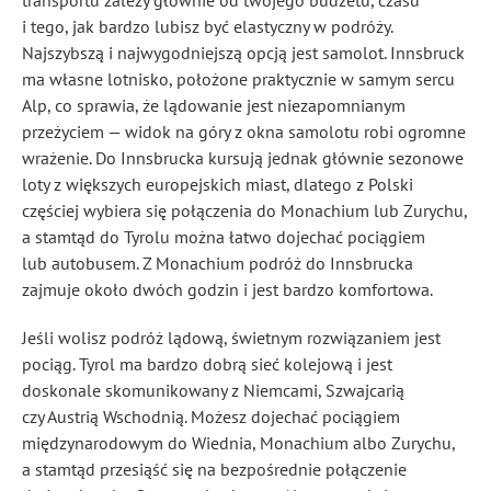
transportu zależy głównie od twojego budżetu, czasu
i tego, jak bardzo lubisz być elastyczny w podróży.
Najszybszą i najwygodniejszą opcją jest samolot. Innsbruck
ma własne lotnisko, położone praktycznie w samym sercu
Alp, co sprawia, że lądowanie jest niezapomnianym
przeżyciem — widok na góry z okna samolotu robi ogromne
wrażenie. Do Innsbrucka kursują jednak głównie sezonowe
loty z większych europejskich miast, dlatego z Polski
częściej wybiera się połączenia do Monachium lub Zurychu,
a stamtąd do Tyrolu można łatwo dojechać pociągiem
lub autobusem. Z Monachium podróż do Innsbrucka
zajmuje około dwóch godzin i jest bardzo komfortowa.
Jeśli wolisz podróż lądową, świetnym rozwiązaniem jest
pociąg. Tyrol ma bardzo dobrą sieć kolejową i jest
doskonale skomunikowany z Niemcami, Szwajcarią
czy Austrią Wschodnią. Możesz dojechać pociągiem
międzynarodowym do Wiednia, Monachium albo Zurychu,
a stamtąd przesiąść się na bezpośrednie połączenie