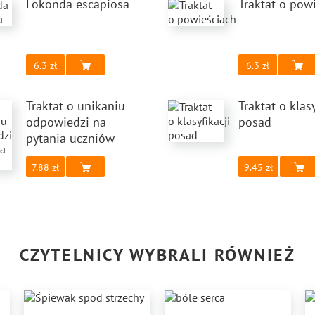
Lokonda escapiosa
Traktat o pow
6.3
6.3
Traktat o unikaniu
Traktat o klasy
odpowiedzi na
posad
pytania uczniów
7.88
9.45
CZYTELNICY WYBRALI RÓWNIEŻ