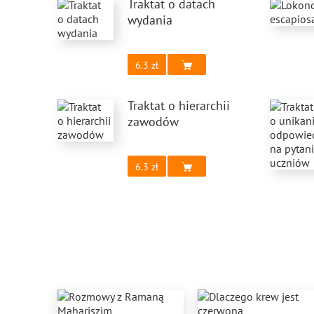
Traktat o datach
wydania
6.3
Traktat o hierarchii
zawodów
6.3