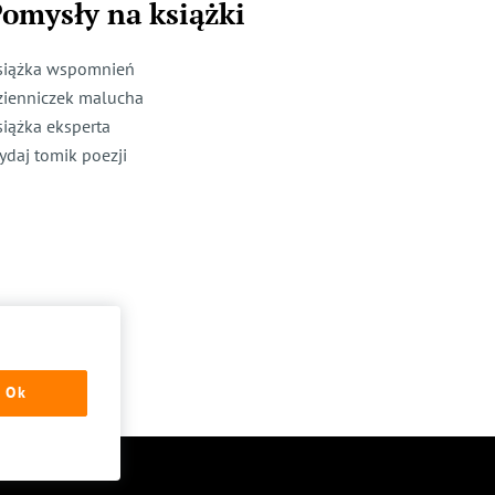
omysły na książki
siążka wspomnień
zienniczek malucha
siążka eksperta
ydaj tomik poezji
Ok