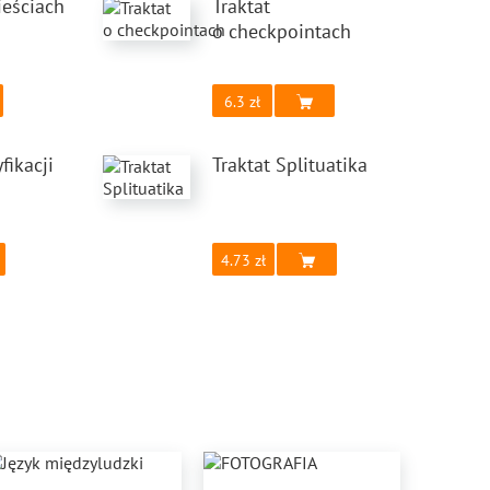
ieściach
Traktat
o checkpointach
6.3
fikacji
Traktat Splituatika
4.73