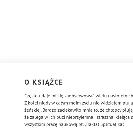
O KSIĄŻCE
Często udaje mi się zaobserwować wielu nastoletnich 
Z kolei nigdy w całym moim życiu nie widziałem plując
żeńskiej. Bardzo zaciekawiło mnie to, że chłopcy plują
że zalega w ich buzi nieprzyjemna i straszna, klejąca
wszystkim pracę naukową pt: „Traktat Splituatika”.