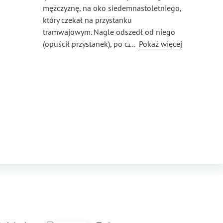
mężczyznę, na oko siedemnastoletniego,
który czekał na przystanku
tramwajowym. Nagle odszedł od niego
(opuścił przystanek), po czym podszedł
...
Pokaż więcej
blisko trawy. Splunął na trawnik,
a następnie powrócił on na przystanek.
II) Innym razem odwiedziłem halę
sportową, w której odbywał się właśnie
turniej w piłce nożnej. Spostrzegłem
wtedy studenta, który biegł
i jednocześnie splunął na podłogę tej
hali. Nikt na to nie zareagował.