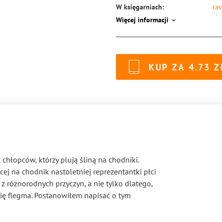
W księgarniach:
rav
vir
Więcej informacji
ISBN:
97
KUP ZA
4.73
chłopców, którzy plują śliną na chodniki.
ej na chodnik nastoletniej reprezentantki płci
 z różnorodnych przyczyn, a nie tylko dlatego,
 się flegma. Postanowiłem napisać o tym