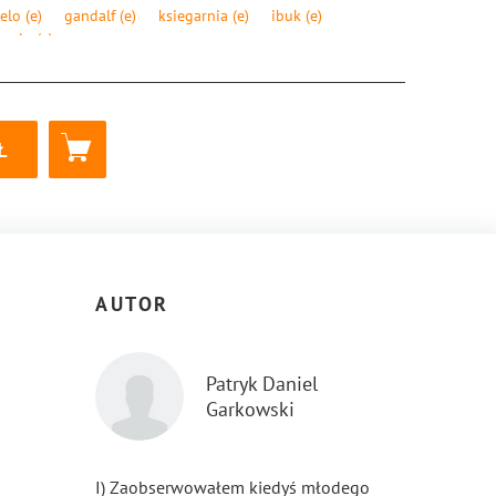
elo
(e)
gandalf
(e)
ksiegarnia
(e)
ibuk
(e)
tualo
(e)
8-83-8104-716-6
AUTOR
Patryk Daniel
Garkowski
I) Zaobserwowałem kiedyś młodego