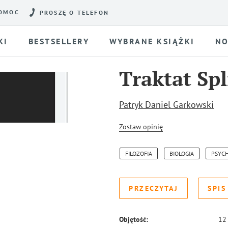
OMOC
PROSZĘ O TELEFON
KI
BESTSELLERY
WYBRANE KSIĄŻKI
NO
Traktat Spl
Patryk Daniel Garkowski
Zostaw opinię
FILOZOFIA
BIOLOGIA
PSYC
PRZECZYTAJ
SPIS
Objętość:
12