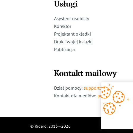
Usługi
Asystent osobisty
Korektor
Projektant okładki
Druk Twojej książki
Publikacja
Kontakt mailowy
Dział pomocy
:
support@ridero.pl
Kontakt dla mediów
:
pr@ridero.pl
© Rideró, 2013—
2026