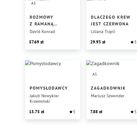
A5
ROZMOWY
DLACZEGO KREW
Z RAMANĄ
JEST CZERWONA
MAHARISZIM
David Konrad
Liliana Trzpil
57.69
29.93
5
A5
POMYSŁODAWCY
ZAGADKOWNIK
Jakub Nowykiw-
Mariusz Szwonder
Krzemiński
15.75
5
7.88
5