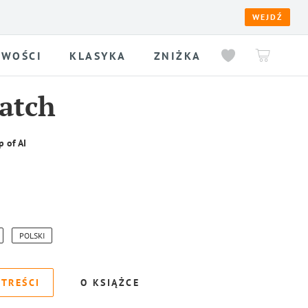
WEJDŹ
WOŚCI
KLASYKA
ZNIŻKA
atch
p of AI
POLSKI
 TREŚCI
O KSIĄŻCE