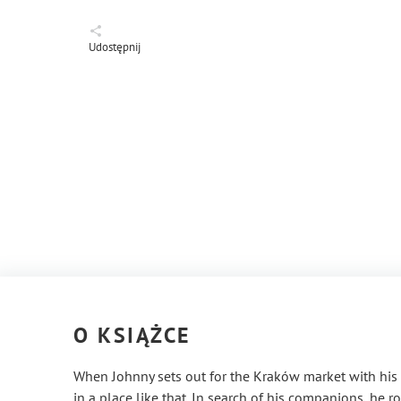
Udostępnij
O KSIĄŻCE
When Johnny sets out for the Kraków market with his 
in a place like that. In search of his companions, he 