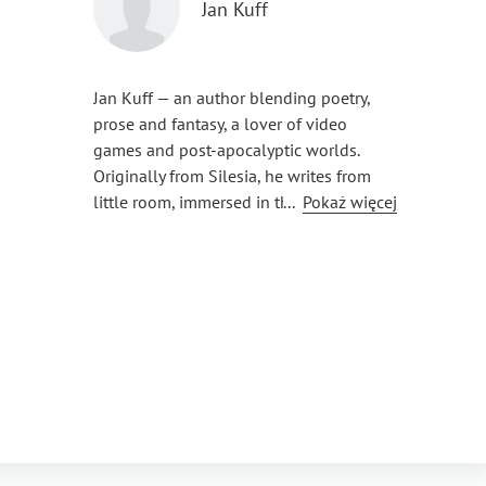
Jan Kuff
Jan Kuff — an author blending poetry,
prose and fantasy, a lover of video
games and post-apocalyptic worlds.
Originally from Silesia, he writes from
little room, immersed in the Metro series
...
Pokaż więcej
and inspired by Dark Souls. Introverted,
chaotic. Recently befriended artificial
intelligence.