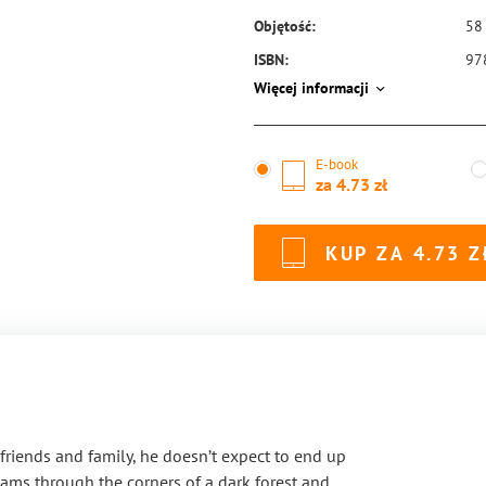
Objętość:
58
ISBN:
97
Więcej informacji
E-book
za
4.73
KUP ZA
4.73
friends and family, he doesn’t expect to end up
roams through the corners of a dark forest and