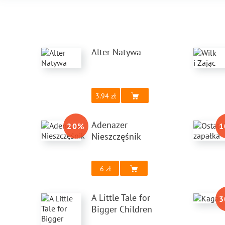
Alter Natywa
3.94
Adenazer
20
%
1
Nieszczęśnik
6
A Little Tale for
3
Bigger Children