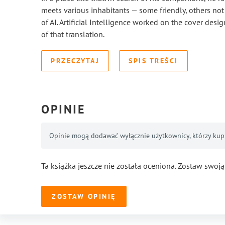
meets various inhabitants — some friendly, others no
of AI. Artificial Intelligence worked on the cover desi
of that translation.
PRZECZYTAJ
SPIS TREŚCI
OPINIE
Opinie mogą dodawać wyłącznie użytkownicy, którzy kupil
Ta książka jeszcze nie została oceniona. Zostaw swoją
ZOSTAW OPINIĘ