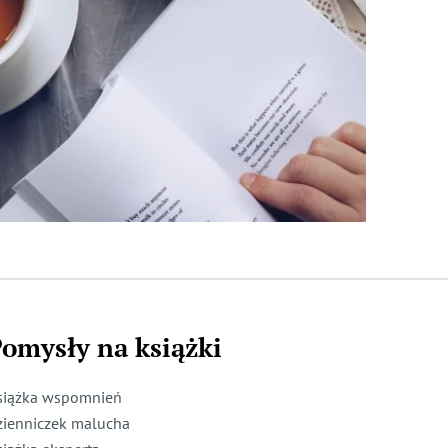
omysły na książki
siążka wspomnień
zienniczek malucha