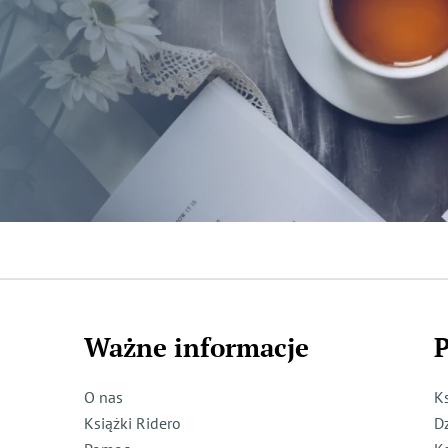
Ważne informacje
P
O nas
K
Książki Ridero
D