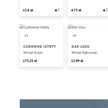
12.6
5
4.73
5
A5
A5
CUDOWNE ISTOTY
DAR LOSU
Michał Drejer
Michał Dąbrowski
173.25
12.99