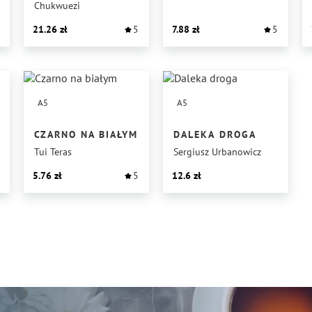
Chukwuezi
21.26
5
7.88
5
A5
A5
CZARNO NA BIAŁYM
DALEKA DROGA
Tui Teras
Sergiusz Urbanowicz
5.76
5
12.6