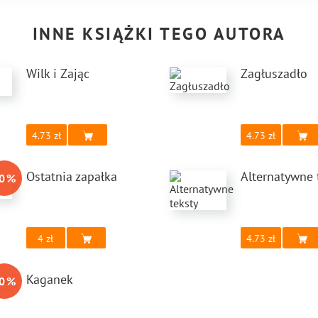
INNE KSIĄŻKI TEGO AUTORA
Wilk i Zając
Zagłuszadło
4.73
4.73
Ostatnia zapałka
Alternatywne 
0
%
4
4.73
Kaganek
0
%