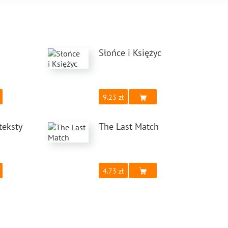
Słońce i Księżyc
9.23
teksty
The Last Match
4.73