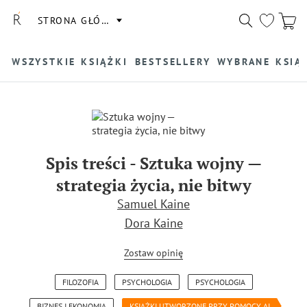
STRONA GŁÓWNA
WSZYSTKIE KSIĄŻKI
BESTSELLERY
WYBRANE KSIĄ
Spis treści
-
Sztuka wojny —
strategia życia, nie bitwy
Samuel Kaine
Dora Kaine
Zostaw opinię
FILOZOFIA
PSYCHOLOGIA
PSYCHOLOGIA
BIZNES I EKONOMIA
KSIĄŻKI UTWORZONE PRZY POMOCY AI