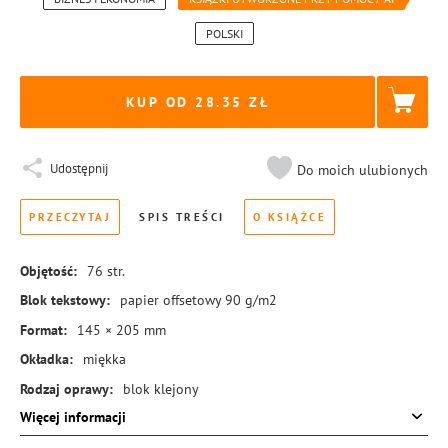
POLSKI
KUP OD 28.35
Udostępnij
Do moich ulubionych
PRZECZYTAJ
SPIS TREŚCI
O KSIĄŻCE
Objętość:
76
str.
Blok tekstowy:
papier offsetowy 90 g/m2
Format:
145 × 205 mm
Okładka:
miękka
Rodzaj oprawy:
blok klejony
Więcej informacji
ISBN:
978-83-8440-951-0