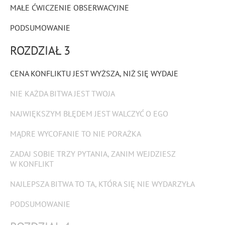
MAŁE ĆWICZENIE OBSERWACYJNE
PODSUMOWANIE
ROZDZIAŁ 3
CENA KONFLIKTU JEST WYŻSZA, NIŻ SIĘ WYDAJE
NIE KAŻDA BITWA JEST TWOJA
NAJWIĘKSZYM BŁĘDEM JEST WALCZYĆ O EGO
MĄDRE WYCOFANIE TO NIE PORAŻKA
ZADAJ SOBIE TRZY PYTANIA, ZANIM WEJDZIESZ
W KONFLIKT
NAJLEPSZA BITWA TO TA, KTÓRA SIĘ NIE WYDARZYŁA
PODSUMOWANIE