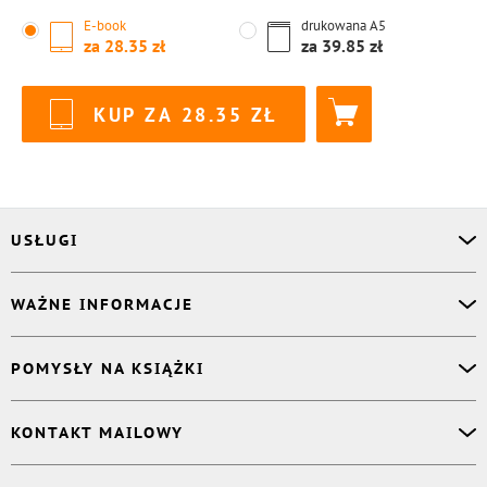
E-book
drukowana
A5
za
28.35
za
39.85
KUP ZA
28.35
USŁUGI
Asystent osobisty
WAŻNE INFORMACJE
Korektor
Projektant okładki
O nas
POMYSŁY NA KSIĄŻKI
Druk Twojej książki
Książki Ridero
Publikacja
Pomoc
Książka wspomnień
KONTAKT MAILOWY
Polityka prywatności
Dzienniczek malucha
Książka eksperta
Dział pomocy
:
support@ridero.pl