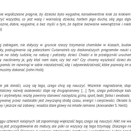
e współczesne pragnie, by dziecko było wygodne, konsekwentnie krok za krokiem 
czyć wszystko, co jest wolą i wolnością dziecka, hartem jego ducha, siłą jego dąż
uszne, dobre, wygodne, a bez myśli o tym, że będzie bezwolne wewnętrznie i nied
k)
rą zabiegam, nie dotyczy w gruncie rzeczy trzymania chomików w klasach, budo
oły, posługiwania się pałeczkami Cuisenaire’a czy doskonalszych programów nauki c
ie na istoty ludzkie, na naturę i potrzeby dzieci. Chodzi o te przełączniki urucha
zy naciśniemy je, gdy ktoś nam każe, czy też nie? Czy chcemy wyszkolić dzieci do 
pomóc im rozwinąć w sobie niezależność, siłę i odpowiedzialność, które pozwolą im 
 musimy dokonać
. (John Holt)
ie jak dorośli, uczą się tego, czego chcą się nauczyć. Wszelkie nagradzanie, sto
właściwy rozwój osobowości staje się drugoplanowy.
[…]
Tym, czego potrzebuje każd
ie i arytmetyka: resztę powinny stanowić narzędzia, glina, sport, teatr, farba i swoboda
wanej przez nastolatki jest zwyczajną stratą czasu, energii i cierpliwości. Okrada t
y i jeszcze raz zabawy; wsadza stare głowy na młode ramiona.
(Alexander S. Neill)
ągu czterech kolejnych lat zapominają większość tego, czego się nauczyli. Nikt nie wi
aką jest przygotowanie do matury, ale póki co wszyscy się tego trzymają. Dlaczego n