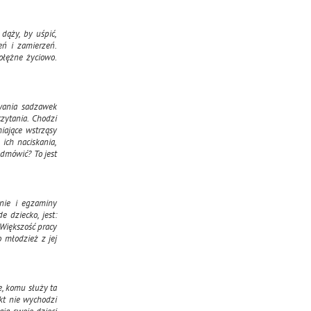
dąży, by uśpić,
eń i zamierzeń.
ołężne życiowo
.
wania sadzawek
zytania. Chodzi
miające wstrząsy
ich naciskania,
odmówić? To jest
pnie i egzaminy
e dziecko, jest:
. Większość pracy
o młodzież z jej
e, komu służy ta
ikt nie wychodzi