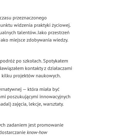
c czasu przeznaczonego
unktu widzenia praktyki życiowej.
ualnych talentów. Jako przestrzeń
Jako miejsce zdobywania wiedzy.
m podróż po szkołach. Spotykałem
Nawiązałem kontakty z działaczami
h kilku projektów naukowych.
rnatywnej — która miała być
ami poszukującymi innowacyjnych
l) zajęcia, lekcje, warsztaty.
rych zadaniem jest promowanie
 dostarczanie
know-how