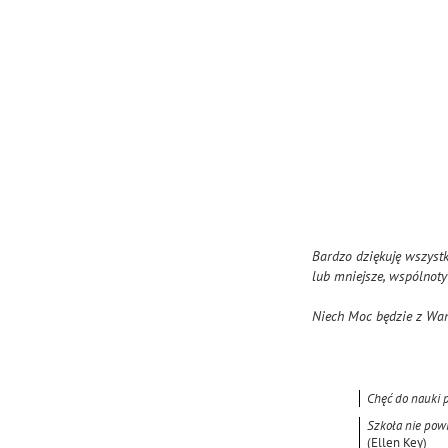
Bardzo dziękuję wszyst
lub mniejsze, wspólnot
Niech Moc będzie z Wa
Chęć do nauki p
Szkoła nie powi
(Ellen Key)