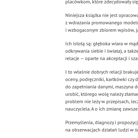
placówkom, które zdecydowały się
Niniejsza książka nie jest opraco
z wdrażania promowanego modelu 
i wzbogaconym zbiorem wpisów, ja
Ich istotą są: głęboka wiara w mą
odkrywania siebie i świata), a tak
relacje — oparte na akceptacji i sz
I to właśnie dobrych relacji brak
oceny, podręczniki, kartkówki cz
do zapełniania danymi, maszyna do
urobić, którego wolę należy złamać
problem nie leży w przepisach, lec
nauczyciela. A o ich zmianę zawsze 
Przemyślenia, diagnozy i propozycj
na obserwacjach działań ludzi w ś