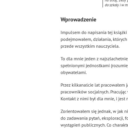
na ulicę, żeby 
do szkoły i w m
Wprowadzenie
Impulsem do napisania tej książki 
podejmowałem, działania, których 
przede wszystkim nauczyciela.
To dla mnie jeden z najszlachetni
spełnionymi jednostkami (rozumiej
obywatelami.
Przez kilkanaście lat pracowałem 
pracowników socjalnych. Pracując w
Kontakt z nimi był dla mnie, i jes
Zorientowałem się jednak, w jak n
do zadawania pytań, eksploracji, 
wystąpień publicznych. Co charakt