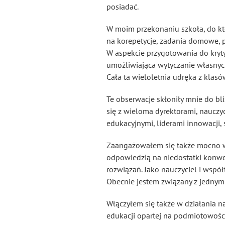
posiadać.
W moim przekonaniu szkoła, do któr
na korepetycje, zadania domowe, p
W aspekcie przygotowania do kryty
umożliwiająca wytyczanie własnych
Cała ta wieloletnia udręka z klas
Te obserwacje skłoniły mnie do bl
się z wieloma dyrektorami, nauczy
edukacyjnymi, liderami innowacji
Zaangażowałem się także mocno w 
odpowiedzią na niedostatki konw
rozwiązań. Jako nauczyciel i wspó
Obecnie jestem związany z jednym 
Włączyłem się także w działania 
edukacji opartej na podmiotowości