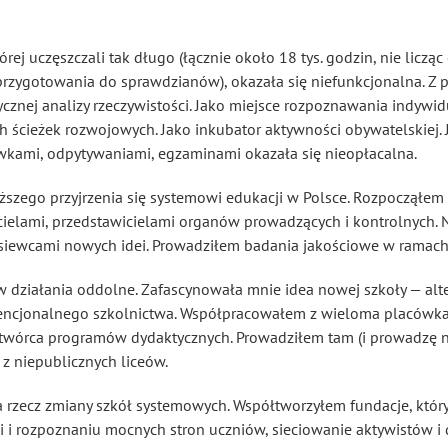
ej uczęszczali tak długo (łącznie około 18 tys. godzin, nie liczą
rzygotowania do sprawdzianów), okazała się niefunkcjonalna. Z p
cznej analizy rzeczywistości. Jako miejsce rozpoznawania indywid
 ścieżek rozwojowych. Jako inkubator aktywności obywatelskiej. 
ówkami, odpytywaniami, egzaminami okazała się nieopłacalna.
iższego przyjrzenia się systemowi edukacji w Polsce. Rozpocząłe
cielami, przedstawicielami organów prowadzących i kontrolnych. 
, siewcami nowych idei. Prowadziłem badania jakościowe w ramac
działania oddolne. Zafascynowała mnie idea nowej szkoły — alte
encjonalnego szkolnictwa. Współpracowałem z wieloma placówk
łtwórca programów dydaktycznych. Prowadziłem tam (i prowadzę nada
z niepublicznych liceów.
na rzecz zmiany szkół systemowych. Współtworzyłem fundacje, któ
 i rozpoznaniu mocnych stron uczniów, sieciowanie aktywistów i