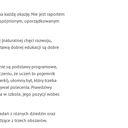
a każdą okazję. Nie jest raportem
 Uspójnionym, uporządkowanym
(naturalnej chęci rozwoju,
stawą dobrej edukacji są dobre
y nie są podstawy programowe,
zeniu, że uczeń to pojemnik
ki), ułomny byt, który trzeba
onywał polecenia. Prawdziwy
ca w szkole, jego pozycji wobec
badań z różnych dziedzin oraz
dzące z trzech obszarów.