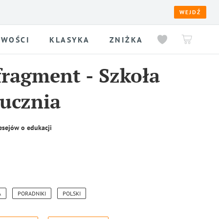
WEJDŹ
WOŚCI
KLASYKA
ZNIŻKA
fragment
-
Szkoła
 ucznia
esejów o edukacji
A
PORADNIKI
POLSKI