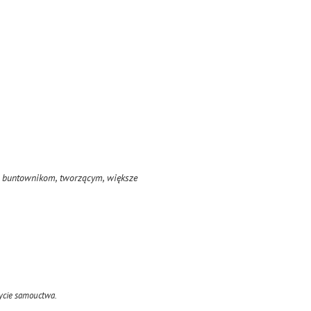
m buntownikom, tworzącym, większe
życie samouctwa.