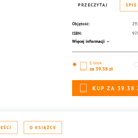
PRZECZYTAJ
SPIS
Objętość:
29
ISBN:
97
Więcej informacji
E-book
za
39.38
KUP ZA
39.38
REŚCI
O KSIĄŻCE