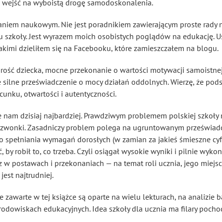
 wejść na wyboistą drogę samodoskonalenia.
waniem naukowym. Nie jest poradnikiem zawierającym proste rady n
szkoły. Jest wyrazem moich osobistych poglądów na edukację.
kimi dzieliłem się na Facebooku, które zamieszczałem na blogu.
drość dziecka, mocne przekonanie o wartości motywacji samoistnej 
że silne przeświadczenie o mocy działań oddolnych. Wierzę, że pod
acunku, otwartości i autentyczności.
uje nam dzisiaj najbardziej. Prawdziwym problemem polskiej szkoł
y dzwonki. Zasadniczy problem polega na ugruntowanym przeświadc
 spełniania wymagań dorosłych (w zamian za jakieś śmieszne cyfer
, by robił to, co trzeba. Czyli osiągał wysokie wyniki i pilnie wyk
z w postawach i przekonaniach — na temat roli ucznia, jego miejs
jest najtrudniej.
e zawarte w tej książce są oparte na wielu lekturach, na analizie 
rodowiskach edukacyjnych. Idea szkoły dla ucznia ma filary pocho