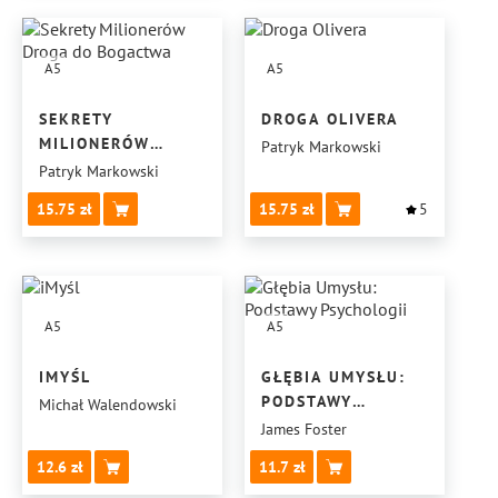
A5
A5
SEKRETY
DROGA OLIVERA
MILIONERÓW
Patryk Markowski
DROGA
Patryk Markowski
DO BOGACTWA
15.75
15.75
5
A5
A5
IMYŚL
GŁĘBIA UMYSŁU:
PODSTAWY
Michał Walendowski
PSYCHOLOGII
James Foster
12.6
11.7