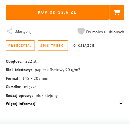
KUP OD 12.6
Udostępnij
Do moich ulubionych
PRZECZYTAJ
SPIS TREŚCI
O KSIĄŻCE
Objętość:
222
str.
Blok tekstowy:
papier offsetowy 90 g/m2
Format:
145 × 205 mm
Okładka:
miękka
Rodzaj oprawy:
blok klejony
Więcej informacji
ISBN:
978-83-8369-390-3