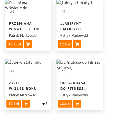
A5
A5
PRZEMIANA
„LABIRYNT
W ŚWIETLE DNI
UMARŁYCH
Patryk Markowski
Patryk Markowski
15.75
12.6
A5
A5
ŻYCIE
OD GRUBASA
W 2148 ROKU
DO FITNESS
KRÓLOWEJ
Patryk Markowski
Patryk Markowski
12.6
5
12.6