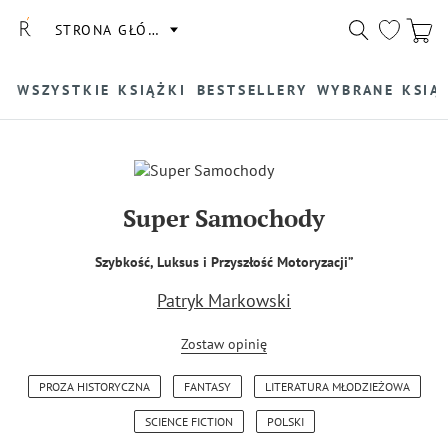
STRONA GŁÓWNA
WSZYSTKIE KSIĄŻKI
BESTSELLERY
WYBRANE KSIĄ
Super Samochody
Szybkość, Luksus i Przyszłość Motoryzacji”
Patryk Markowski
Zostaw opinię
PROZA HISTORYCZNA
FANTASY
LITERATURA MŁODZIEŻOWA
SCIENCE FICTION
POLSKI