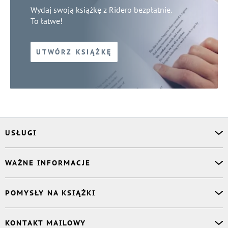
Wydaj swoją książkę z Ridero bezpłatnie.
To łatwe!
UTWÓRZ KSIĄŻKĘ
USŁUGI
Asystent osobisty
WAŻNE INFORMACJE
Korektor
Projektant okładki
O nas
POMYSŁY NA KSIĄŻKI
Druk Twojej książki
Książki Ridero
Publikacja
Pomoc
Książka wspomnień
KONTAKT MAILOWY
Polityka prywatności
Dzienniczek malucha