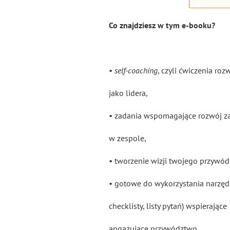
Co znajdziesz w tym e-booku?
•
self-coaching
, czyli ćwiczenia rozw
jako lidera,
• zadania wspomagające rozwój z
w zespole,
• tworzenie wizji twojego przywód
• gotowe do wykorzystania narzędzi
checklisty, listy pytań) wspierające
angażujące przywództwo,