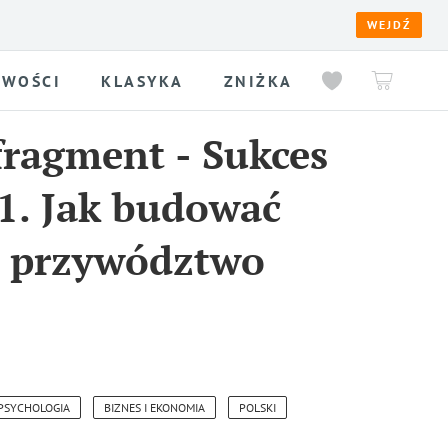
WEJDŹ
WOŚCI
KLASYKA
ZNIŻKA
fragment
-
Sukces
 1. Jak budować
e przywództwo
PSYCHOLOGIA
BIZNES I EKONOMIA
POLSKI