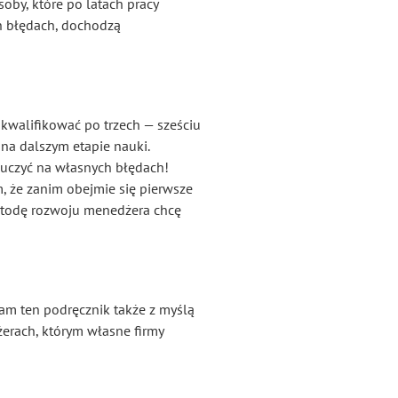
by, które po latach pracy
ch błędach, dochodzą
kwalifikować po trzech — sześciu
na dalszym etapie nauki.
 uczyć na własnych błędach!
m, że zanim obejmie się pierwsze
etodę rozwoju menedżera chcę
am ten podręcznik także z myślą
erach, którym własne firmy