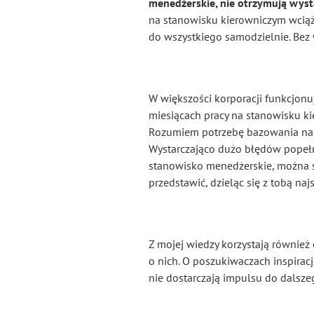
menedżerskie, nie otrzymują wyst
na stanowisku kierowniczym wciąż 
do wszystkiego samodzielnie. Bez
W większości korporacji funkcjon
miesiącach pracy na stanowisku k
Rozumiem potrzebę bazowania na p
Wystarczająco dużo błędów popełni
stanowisko menedżerskie, można s
przedstawić, dzieląc się z tobą na
Z mojej wiedzy korzystają równie
o nich. O poszukiwaczach inspirac
nie dostarczają impulsu do dalsze