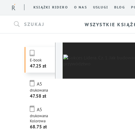
KSIĄŻKI RIDERO
O NAS
USŁUGI
BLOG
P
SZUKAJ
WSZYSTKIE KSIĄŻ
E-book
47.25
A5
drukowana
47.58
A5
drukowana
Kolorowa
68.75