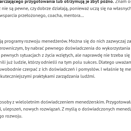
arczającego przygotowania lub otrzymują je zbyt późno.
Znam oso
nie są pewne, czy dobrze działają, ponieważ uczą się na własny
 wsparcia przełożonego, coacha, mentora…
ują programy rozwoju menedżerów. Można się do nich zazwyczaj za
ierowniczym, by nabrać pewnego doświadczenia do wykorzystania 
ewnych sytuacjach z życia wziętych, ale naprawdę nie trzeba się
li już ludzie, którzy odnieśli na tym polu sukces. Dlatego uważa
wobodnie czerpać z ich doświadczeń i pomysłów. I właśnie tę m
jskuteczniejszymi praktykami zarządzania ludźmi.
ż osoby z wieloletnim doświadczeniem menedżerskim. Przygotował
ji, ulepszeń, nowych rozwiązań. Z myślą o doświadczonych menedż
go rozwoju.