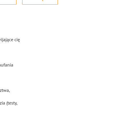
ijające cię
aufania
ztwa,
a (testy,