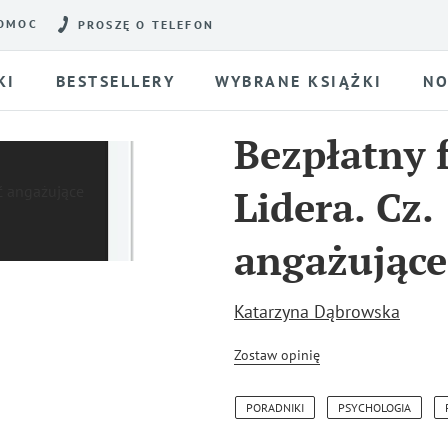
OMOC
PROSZĘ O TELEFON
KI
BESTSELLERY
WYBRANE KSIĄŻKI
NO
Bezpłatny 
Lidera. Cz.
angażując
Katarzyna Dąbrowska
Zostaw opinię
PORADNIKI
PSYCHOLOGIA