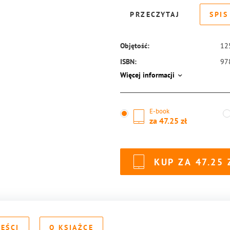
PRZECZYTAJ
SPIS
Objętość:
12
ISBN:
97
Więcej informacji
E-book
za
47.25
KUP ZA
47.25
REŚCI
O KSIĄŻCE