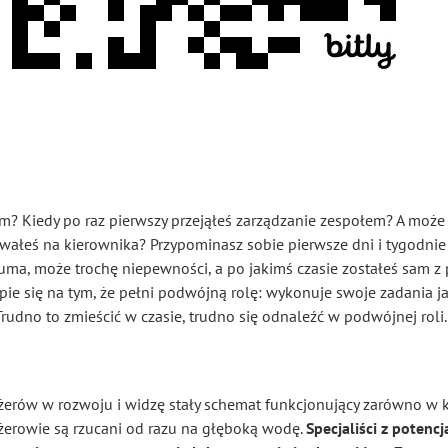
m? Kiedy po raz pierwszy przejąłeś zarządzanie zespołem? A może
sowałeś na kierownika? Przypominasz sobie pierwsze dni i tygodn
duma, może trochę niepewności, a po jakimś czasie zostałeś sam z 
e się na tym, że pełni podwójną rolę: wykonuje swoje zadania ja
udno to zmieścić w czasie, trudno się odnaleźć w podwójnej roli. 
rów w rozwoju i widzę stały schemat funkcjonujący zarówno w ko
żerowie są rzucani od razu na głęboką wodę.
Specjaliści z poten