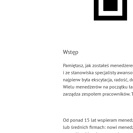
Wstęp
Pamiętasz, jak zostałeś menedżere
i ze stanowiska specjalisty awan
najpierw była ekscytacja, radość, 
Wielu menedżerów na początku łapi
zarządza zespołem pracowników. Tr
Od ponad 15 lat wspieram menedże
lub średnich firmach: nowi mened