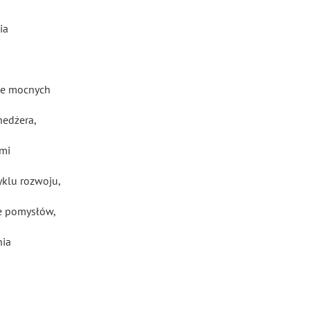
ia
ie mocnych
nedżera,
ami
yklu rozwoju,
ie pomysłów,
nia