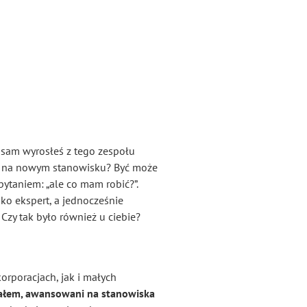
 sam wyrosłeś z tego zespołu
ie na nowym stanowisku? Być może
pytaniem: „ale co mam robić?”.
ko ekspert, a jednocześnie
Czy tak było również u ciebie?
rporacjach, jak i małych
cjałem, awansowani
na stanowiska