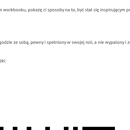
ym workbooku, pokażę ci sposoby na to, byś stał się inspirujący
godzie ze sobą, pewny i spełniony w swojej roli, a nie wypalony i 
żki: