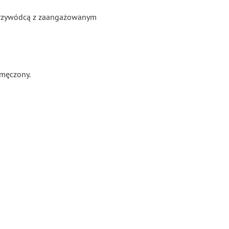
m przywódcą z zaangażowanym
zmęczony.