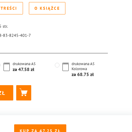
 TREŚCI
O KSIĄŻCE
5
str.
8-83-8245-401-7
drukowana
A5
drukowana
A5
za
47.58
Kolorowa
za
68.75
KUP ZA
47.25