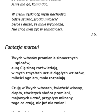
A nie ma go, komu dać.
W cieniu tęsknoty, myśli nachodzą,
Gdzie szukać, źródła miłości?
Serce i dusza, ze mnie wychodzą,
Nie chcą bym żył, w samotności.
J.G.
Fantazja marzeń
Twych włosów promienie słonecznych
splotów,
aurą Cię złotą rozświetlają,
w mych zmysłach uczuć ciągłych wzlotów,
miłości ogniem, mnie rozpalają.
Czuję w Twych włosach, świeżość wiosny,
ciepło, złocistych słońca promieni,
majowych uczuć, przypływ miłosny,
tego co czuję, nic już nie zmieni.