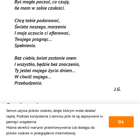
Byś mogła poczuć, co czuję,
Ile mam w sobie czułości.
Chcę tobie podarować,
Świata naszego, marzenia
I moje uczucia ci ofiarować,
Twojego pragnąc…
Spełnienia.
Bez ciebie, świat zostanie snem
I wszystko, będzie bez znaczenia,
Ty jesteś mojego życia dniem…
W chwili mojego…
Przebudzenia.
J.G.
Bagaż uczuć
Serwis używa plików cookies, dzięki którym może działać
lepiej. Podczas korzystania z serwisu pliki te są zapisywane w
W sercu moim, ciągle noszę,
Ok
pamięci urządzenia.
Bagaż uczuć i miłości,
Można określić warunki przechowywania lub dostępu do
Chociaż zawsze, swój los proszę,
plików cookies w przeglądarce internetowej.
O więcej czułości.