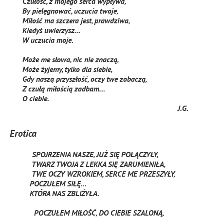
Czułość, z mojego serca wypływa,
By pielęgnować, uczucia twoje,
Miłość ma szczera jest, prawdziwa,
Kiedyś uwierzysz…
W uczucia moje.
Może me słowa, nic nie znaczą,
Może żyjemy, tylko dla siebie,
Gdy naszą przyszłość, oczy twe zobaczą,
Z czułą miłością zadbam…
O ciebie.
J.G.
Erotica
SPOJRZENIA NASZE, JUŻ SIĘ POŁĄCZYŁY,
TWARZ TWOJA Z LEKKA SIĘ ZARUMIENIŁA,
TWE OCZY WZROKIEM, SERCE ME PRZESZYŁY,
POCZUŁEM SIŁĘ…
KTÓRA NAS ZBLIŻYŁA.
POCZUŁEM MIŁOŚĆ, DO CIEBIE SZALONĄ,