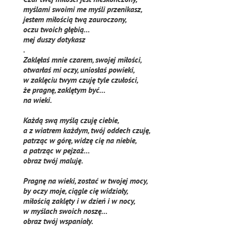
myślami swoimi me myśli przenikasz,
jestem miłością twą zauroczony,
oczu twoich głębią…
mej duszy dotykasz
.
Zaklęłaś mnie czarem, swojej miłości,
otwarłaś mi oczy, uniosłaś powieki,
w zaklęciu twym czuję tyle czułości,
że pragnę, zaklętym być…
na wieki.
Każdą swą myślą czuję ciebie,
a z wiatrem każdym, twój oddech czuję,
patrząc w górę, widzę cię na niebie,
a patrząc w pejzaż…
obraz twój maluję.
Pragnę na wieki, zostać w twojej mocy,
by oczy moje, ciągle cię widziały,
miłością zaklęty i w dzień i w nocy,
w myślach swoich noszę…
obraz twój wspaniały.