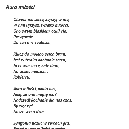
Aura miłości
Otwórz me serce, zajrzyj w nie,
W nim ujrzysz, światło miłości,
Ono swym blaskiem, otuli cię,
Przygarnie…
Do serca w czułości.
Klucz do mojego serca bram,
Jest w twoim kochanie sercu,
Ja ci swe serce, całe dam,
Na uczuć miłości…
Kobiercu.
Aura miłości, okala nas,
Jaką, że ona magię ma?
Nadszedł kochanie dla nas czas,
By złączyć…
Nasze serca dwa.
Symfonia uczuć w sercach gra,
Brzmi w nas miłości muzyka,