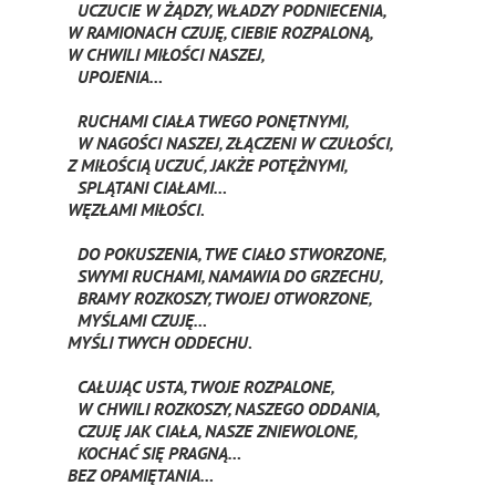
UCZUCIE W ŻĄDZY, WŁADZY PODNIECENIA,
W RAMIONACH CZUJĘ, CIEBIE ROZPALONĄ,
W CHWILI MIŁOŚCI NASZEJ,
UPOJENIA…
RUCHAMI CIAŁA TWEGO PONĘTNYMI,
W NAGOŚCI NASZEJ, ZŁĄCZENI W CZUŁOŚCI,
Z MIŁOŚCIĄ UCZUĆ, JAKŻE POTĘŻNYMI,
SPLĄTANI CIAŁAMI…
WĘZŁAMI MIŁOŚCI.
DO POKUSZENIA, TWE CIAŁO STWORZONE,
SWYMI RUCHAMI, NAMAWIA DO GRZECHU,
BRAMY ROZKOSZY, TWOJEJ OTWORZONE,
MYŚLAMI CZUJĘ…
MYŚLI TWYCH ODDECHU.
CAŁUJĄC USTA, TWOJE ROZPALONE,
W CHWILI ROZKOSZY, NASZEGO ODDANIA,
CZUJĘ JAK CIAŁA, NASZE ZNIEWOLONE,
KOCHAĆ SIĘ PRAGNĄ…
BEZ OPAMIĘTANIA…