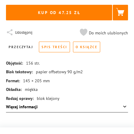
KUP OD 47.25
Udostępnij
Do moich ulubionych
PRZECZYTAJ
SPIS TREŚCI
O KSIĄŻCE
Objętość:
156
str.
Blok tekstowy:
papier offsetowy 90 g/m2
Format:
145 × 205 mm
Okładka:
miękka
Rodzaj oprawy:
blok klejony
Więcej informacji
ISBN:
978-83-8104-353-3