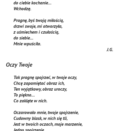
do ciebie kochanie…
Wchodzę.
Pragnę, byś twoją miłością,
drzwi swoje, mi otworzyła,
z uśmiechem i czułością,
do siebie…
Mnie wpuściła.
J.G.
Oczy Twoje
Tak pragnę spojrzeć, w twoje oczy,
Chcę zapamiętać obraz ich,
Ten wyjątkowy, obraz uroczy,
To piękno…
Co zaklęte w nich.
Oczarowało mnie, twoje spojrzenie,
Cudowny blask, w nich się tli,
Jest w twoich oczach, moje marzenie,
Jedno spojrzenie…