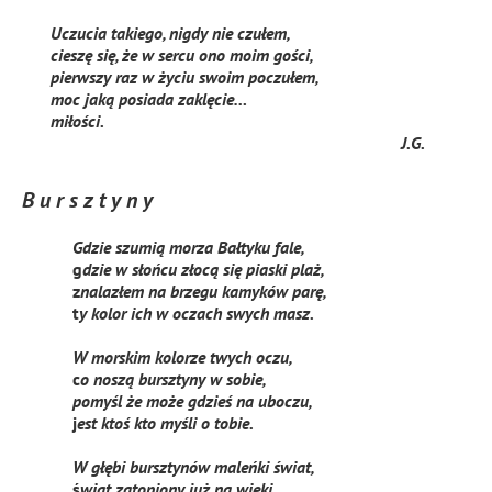
Uczucia takiego, nigdy nie czułem,
cieszę się, że w sercu ono moim gości,
pierwszy raz w życiu swoim poczułem,
moc jaką posiada zaklęcie…
miłości.
J.G.
B u r s z t y n y
Gdzie szumią morza Bałtyku fale,
g
dzie w słońcu złocą się piaski plaż,
z
nalazłem na brzegu kamyków parę,
t
y kolor ich w oczach swych masz.
W morskim kolorze twych oczu,
c
o noszą bursztyny w sobie,
pomyśl że może gdzieś na uboczu,
j
est ktoś kto myśli o tobie.
W głębi bursztynów maleńki świat,
ś
wiat zatopiony już na wieki,