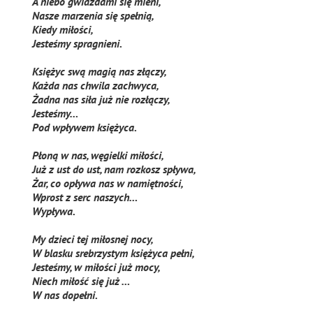
A niebo gwiazdami się mieni,
Nasze marzenia się spełnią,
Kiedy miłości,
Jesteśmy spragnieni.
Księżyc swą magią nas złączy,
Każda nas chwila zachwyca,
Żadna nas siła już nie rozłączy,
Jesteśmy…
Pod wpływem księżyca.
Płoną w nas, węgielki miłości,
Już z ust do ust, nam rozkosz spływa,
Żar, co opływa nas w namiętności,
Wprost z serc naszych…
Wypływa.
My dzieci tej miłosnej nocy,
W blasku srebrzystym księżyca pełni,
Jesteśmy, w miłości już mocy,
Niech miłość się już …
W nas dopełni.