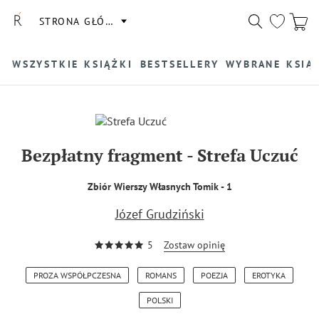
STRONA GŁÓWNA
WSZYSTKIE KSIĄŻKI
BESTSELLERY
WYBRANE KSIĄ
Bezpłatny fragment
-
Strefa Uczuć
Zbiór Wierszy Własnych Tomik - 1
Józef Grudziński
5
Zostaw opinię
PROZA WSPÓŁPCZESNA
ROMANS
POEZJA
EROTYKA
POLSKI