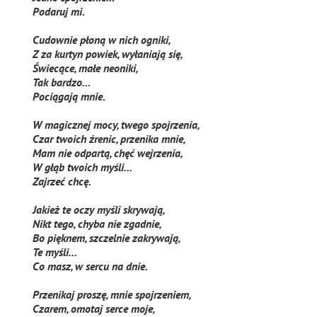
Podaruj mi.
Cudownie płoną w nich ogniki,
Z za kurtyn powiek, wyłaniają się,
Świecące, małe neoniki,
Tak bardzo…
Pociągają mnie.
W magicznej mocy, twego spojrzenia,
Czar twoich źrenic, przenika mnie,
Mam nie odpartą, chęć wejrzenia,
W głąb twoich myśli…
Zajrzeć chcę.
Jakież te oczy myśli skrywają,
Nikt tego, chyba nie zgadnie,
Bo pięknem, szczelnie zakrywają,
Te myśli…
Co masz, w sercu na dnie.
Przenikaj proszę, mnie spojrzeniem,
Czarem, omotaj serce moje,