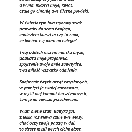
a w nim miłości mojej kwiat,
c
zule go chronią twe śliczne powieki.
W świecie tym bursztynowy szlak,
p
rowadzi do serca twojego,
znalazłem bursztyn czy to znak,
ż
e kochać cię mam na całego?
Twój oddech niczym morska bryza,
p
obudza moje pragnienia,
spojrzenie twoje mnie zawstydza,
t
wa miłość wszystko odmienia.
Spojrzenie twych ocząt zmysłowych,
w
pamięci je swojej zachowam,
w myśli mej komnat bursztynowych,
t
am je na zawsze przechowam.
Wiatr niesie szum Bałtyku fal,
z
lekka rozwiewa czule twe włosy,
choć oczy twoje patrzą w dal,
t
o słyszę myśli twych ciche głosy.