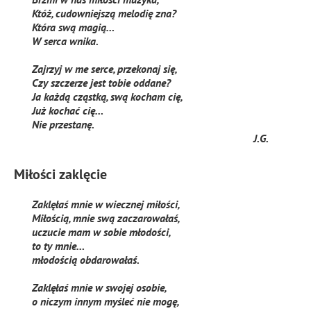
Któż, cudowniejszą melodię zna?
Która swą magią…
W serca wnika.
Zajrzyj w me serce, przekonaj się,
Czy szczerze jest tobie oddane?
Ja każdą cząstką, swą kocham cię,
Już kochać cię…
Nie przestanę.
J.G.
Miłości zaklęcie
Zaklęłaś mnie w wiecznej miłości,
Miłością, mnie swą zaczarowałaś,
uczucie mam w sobie młodości,
to ty mnie…
młodością obdarowałaś.
Zaklęłaś mnie w swojej osobie,
o niczym innym myśleć nie mogę,