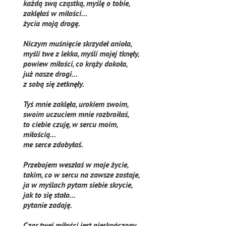
każdą swą cząstką, myślę o tobie,
zaklęłaś w miłości…
życia moją drogę.
Niczym muśnięcie skrzydeł anioła,
myśli twe z lekka, myśli mojej tknęły,
powiew miłości, co krąży dokoła,
już nasze drogi…
z sobą się zetknęły.
Tyś mnie zaklęła, urokiem swoim,
swoim uczuciem mnie rozbroiłaś,
to ciebie czuję, w sercu moim,
miłością…
me serce zdobyłaś.
Przebojem weszłaś w moje życie,
takim, co w sercu na zawsze zostaje,
ja w myślach pytam siebie skrycie,
jak to się stało…
pytanie zadaję.
Czar twej miłości jest nieskończony,