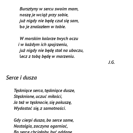
Bursztyny w sercu swoim mam,
n
oszę je wciąż przy sobie,
już nigdy nie będę czuł się sam,
b
o je znalazłem w tobie.
W morskim kolorze twych oczu
i w każdym ich spojrzeniu,
już nigdy nie będę stał na uboczu,
l
ecz z tobą będę w marzeniu.
J.G.
Serce i dusza
Tęskniące serca, tęskniące dusze,
Stęsknione, uczuć miłości,
Ja też w tęsknocie, się pokuszę,
Wydostać się, z samotności.
Gdy cierpi dusza, bo serce same,
Nostalgia, zaczyna ogarniać,
Bo serce chciałoby, być oddane,