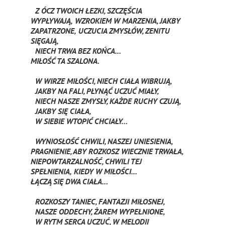
Z ÓCZ TWOICH ŁEZKI, SZCZĘŚCIA
WYPŁYWAJĄ,
WZROKIEM W MARZENIA, JAKBY
ZAPATRZONE,
UCZUCIA ZMYSŁÓW, ZENITU
SIĘGAJĄ,
NIECH TRWA BEZ KOŃCA…
MIŁOŚĆ TA SZALONA.
W WIRZE MIŁOŚCI, NIECH CIAŁA WIBRUJĄ,
JAKBY NA FALI, PŁYNĄĆ UCZUĆ MIAŁY,
NIECH NASZE ZMYSŁY, KAŻDE RUCHY CZUJĄ,
JAKBY SIĘ CIAŁA,
W SIEBIE WTOPIĆ CHCIAŁY…
WYNIOSŁOŚĆ CHWILI, NASZEJ UNIESIENIA,
PRAGNIENIE, ABY ROZKOSZ WIECZNIE TRWAŁA,
NIEPOWTARZALNOŚĆ, CHWILI TEJ
SPEŁNIENIA,
KIEDY W MIŁOŚCI…
ŁĄCZĄ SIĘ DWA CIAŁA…
ROZKOSZY TANIEC, FANTAZJI MIŁOSNEJ,
NASZE ODDECHY, ŻAREM WYPEŁNIONE,
W RYTM SERCA UCZUĆ, W MELODII