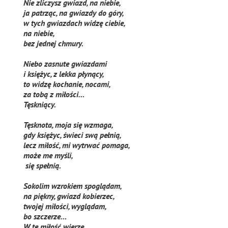
Nie zliczysz gwiazd, na niebie,
ja patrząc, na gwiazdy do góry,
w tych gwiazdach widzę ciebie,
na niebie,
bez jednej chmury.
Niebo zasnute gwiazdami
i księżyc, z lekka płynący,
to widzę kochanie, nocami,
za tobą z miłości…
Tęskniący.
Tęsknota, moja się wzmaga,
gdy księżyc, świeci swą pełnią,
lecz miłość, mi wytrwać pomaga,
może me myśli,
się spełnią.
Sokolim wzrokiem spoglądam,
na piękny, gwiazd kobierzec,
twojej miłości, wyglądam,
bo szczerze…
W tę miłość wierzę.