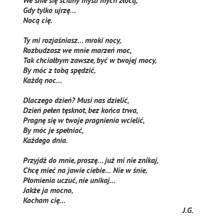
We śnie się ściany myśli mych złocą,
Gdy tylko ujrzę…
Nocą cię.
Ty mi rozjaśniasz… mroki nocy,
Rozbudzasz we mnie marzeń moc,
Tak chciałbym zawsze, być w twojej mocy,
By móc z tobą spędzić,
Każdą noc…
Dlaczego dzień? Musi nas dzielić,
Dzień pełen tęsknot, bez końca trwa,
Pragnę się w twoje pragnienia wcielić,
By móc je spełniać,
Każdego dnia.
Przyjdź do mnie, proszę… już mi nie znikaj,
Chcę mieć na jawie ciebie…
Nie w śnie,
Płomienia uczuć, nie unikaj…
Jakże ja mocno,
Kocham cię…
J.G.