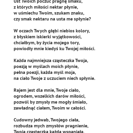
Ust Twoich poczuć pragnę smaku,
z których miłości nektar płynie,
w uśmiechu Twoim, szukam znaku,
czy smak nektaru na usta me spłynie?
W oczach Twych głębi niebios kolory,
z błyskiem iskierki wyjątkowości,
chciałbym, by życia mojego tory,
powiodły mnie kiedyś ku Twojej miłości.
Każda najmniejsza cząsteczka Twoja,
poezją w myślach moich płynie,
pełna poezji, każda myśl moja,
na ciało Twoje z uczuciem niech spłynie.
Rajem jest dla mnie, Twoje ciało,
ogrodem, wszelkich darów miłości,
pozwól by zmysły me mogły śmiało,
zawładnąć ciałem, Twoim w całości.
Cudowny jedwab, Twojego ciała,
rozbudza mych zmysłów pragnienie,
Twoja cząsteczka każda wspaniała,