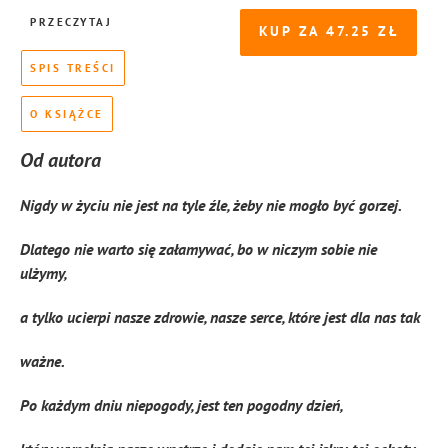
PRZECZYTAJ
KUP ZA
47.25
SPIS TREŚCI
O KSIĄŻCE
Od autora
Nigdy w życiu nie jest na tyle źle, żeby nie mogło być gorzej.
Dlatego nie warto się załamywać, bo w niczym sobie nie
ulżymy,
a tylko ucierpi nasze zdrowie, nasze serce, które jest dla nas tak
ważne.
Po każdym dniu niepogody, jest ten pogodny dzień,