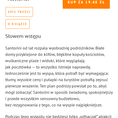
KUP ZA
19.48
SPIS TREŚCI
O KSIĄŻCE
Słowem wstępu
Santorini od lat rozpala wyobraźnię podróżników. Białe
domy przyklejone do klifów, błękitne kopuły kościołów,
wulkaniczne plaże i widoki, które wyglądają
jak pocztówka — to wszystko istnieje naprawdę.
Jednocześnie jest to wyspa, która potrafi być wymagająca:
tłumy, wysokie ceny i pułapki na turystów potrafią zepsuć
pierwsze wrażenie. Ten plan podróży powstał po to, abyś
mógł zobaczyć Santorini w sposób świadomy, spokojniejszy
i przede wszystkim sensowny budżetowo,
bez rezygnowania z tego, co na wyspie najpiękniejsze.
Podczas tego wyjazdu nie będziesz tylko „odhaczał” atrakcji