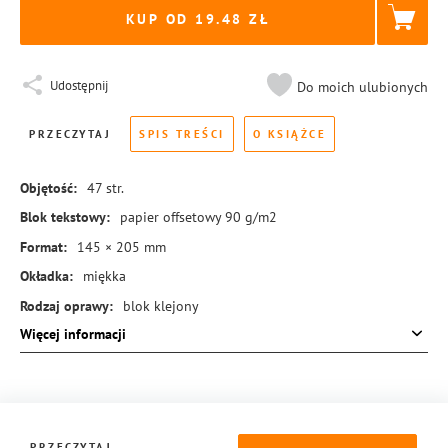
KUP OD 19.48
Udostępnij
Do moich ulubionych
PRZECZYTAJ
SPIS TREŚCI
O KSIĄŻCE
Objętość:
47
str.
Blok tekstowy:
papier offsetowy 90 g/m2
Format:
145 × 205 mm
Okładka:
miękka
Rodzaj oprawy:
blok klejony
Więcej informacji
ISBN:
978-83-8440-335-8
PRZECZYTAJ