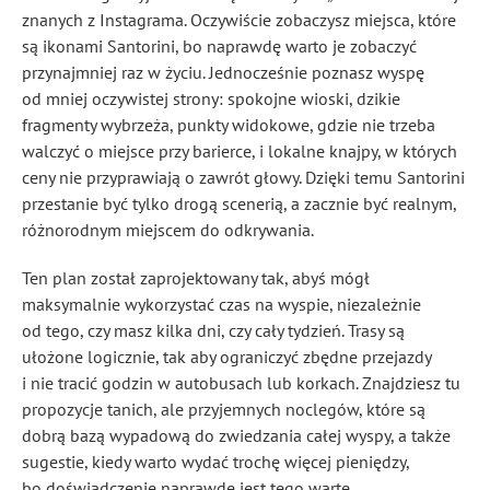
znanych z Instagrama. Oczywiście zobaczysz miejsca, które
są ikonami Santorini, bo naprawdę warto je zobaczyć
przynajmniej raz w życiu. Jednocześnie poznasz wyspę
od mniej oczywistej strony: spokojne wioski, dzikie
fragmenty wybrzeża, punkty widokowe, gdzie nie trzeba
walczyć o miejsce przy barierce, i lokalne knajpy, w których
ceny nie przyprawiają o zawrót głowy. Dzięki temu Santorini
przestanie być tylko drogą scenerią, a zacznie być realnym,
różnorodnym miejscem do odkrywania.
Ten plan został zaprojektowany tak, abyś mógł
maksymalnie wykorzystać czas na wyspie, niezależnie
od tego, czy masz kilka dni, czy cały tydzień. Trasy są
ułożone logicznie, tak aby ograniczyć zbędne przejazdy
i nie tracić godzin w autobusach lub korkach. Znajdziesz tu
propozycje tanich, ale przyjemnych noclegów, które są
dobrą bazą wypadową do zwiedzania całej wyspy, a także
sugestie, kiedy warto wydać trochę więcej pieniędzy,
bo doświadczenie naprawdę jest tego warte.