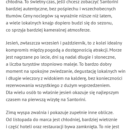
chłodna. To świetny czas, jeśli chcesz zobaczyć Santorini
bardziej autentyczne, bez pośpiechu i wszechobecnych
tłumów. Ceny noclegów są wyraźnie niższe niż latem,
a wiele lokalnych knajp dopiero budzi się do sezonu,
co sprzyja bardziej kameralnej atmosferze.
Jesień, zwłaszcza wrzesień i październik, to z kolei idealny
kompromis między pogodą a dostępnością atrakcji. Morze
jest nagrzane po lecie, dni są nadal długie i słoneczne,
a liczba turystów stopniowo maleje. To bardzo dobry
moment na spokojne zwiedzanie, degustację lokalnych win
i długie wieczory z widokiem na kalderę, bez konieczności
rezerwowania wszystkiego z dużym wyprzedzeniem.
Dla wielu osób to właśnie jesień okazuje się najlepszym
czasem na pierwszą wizytę na Santorini.
Zimą wyspa zwalnia i pokazuje zupełnie inne oblicze.
Od listopada do marca jest chłodniej, bardziej wietrznie
i część hoteli oraz restauracji bywa zamknięta. To nie jest