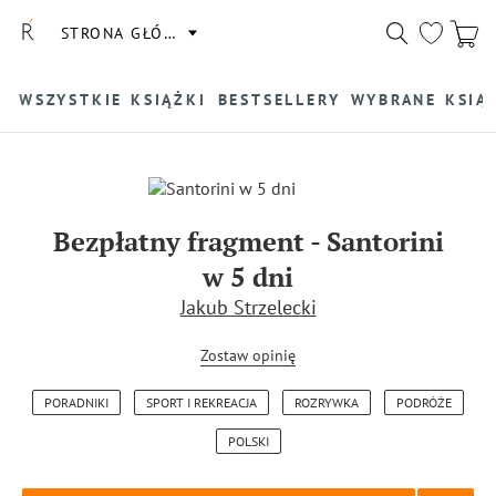
STRONA GŁÓWNA
WSZYSTKIE KSIĄŻKI
BESTSELLERY
WYBRANE KSIĄ
Bezpłatny fragment
-
Santorini
w 5 dni
Jakub Strzelecki
Zostaw opinię
PORADNIKI
SPORT I REKREACJA
ROZRYWKA
PODRÓŻE
POLSKI