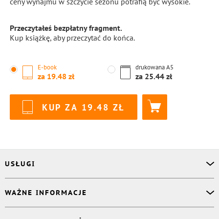
ceny wynajmu w szczycie sezonu potrafią być wysokie.
Przeczytałeś bezpłatny fragment.
Kup książkę, aby przeczytać do końca.
E-book
drukowana
A5
za
19.48
za
25.44
KUP ZA
19.48
USŁUGI
Asystent osobisty
WAŻNE INFORMACJE
Korektor
Projektant okładki
O nas