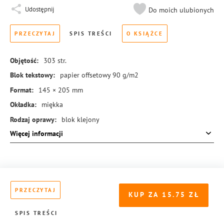
Udostępnij
Do moich ulubionych
PRZECZYTAJ
SPIS TREŚCI
O KSIĄŻCE
Objętość:
303
str.
Blok tekstowy:
papier offsetowy 90 g/m2
Format:
145 × 205 mm
Okładka:
miękka
Rodzaj oprawy:
blok klejony
Więcej informacji
ISBN:
978-83-8104-607-7
PRZECZYTAJ
KUP ZA
15.75
SPIS TREŚCI