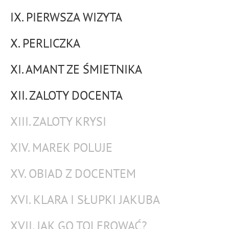
IX. PIERWSZA WIZYTA
X. PERLICZKA
XI. AMANT ZE ŚMIETNIKA
XII. ZALOTY DOCENTA
XIII. ZALOTY KRYSI
XIV. MAREK POLUJE
XV. OBIAD Z DOCENTEM
XVI. KLARA I SŁUPKI JAKUBA
XVII. JAK GO TOLEROWAĆ?