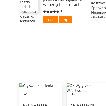
w różnych sektorach
5
20.27
A5
A5
GRY ŚWIATŁA
24 WYTYCZNE