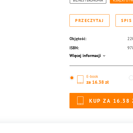
BIZNES I EKONOMIA
KSIĄŻKI UT
PRZECZYTAJ
SPIS
Objętość:
22
ISBN:
97
Więcej informacji
E-book
za
16.38
KUP ZA
16.38