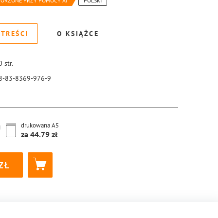
WORZONE PRZY POMOCY AI
POLSKI
 TREŚCI
O KSIĄŻCE
0
str.
8-83-8369-976-9
drukowana
A5
za
44.79