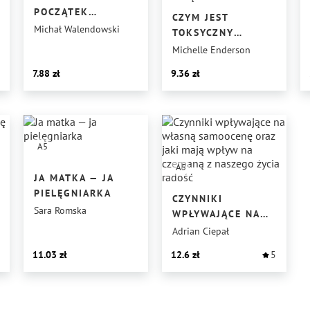
POCZĄTEK
CZYM JEST
LITERACKIEJ
Michał Walendowski
TOKSYCZNY
REWOLUCJI
ZWIĄZEK, JAK SIĘ
Michelle Enderson
I KOŃCA PISARZY?
Z NIEGO UWOLNIĆ
7.88
9.36
I STWORZYĆ
ODPOWIEDNIĄ
RELACJĘ
W ZWIĄZKU
A5
A5
JA MATKA — JA
PIELĘGNIARKA
CZYNNIKI
Sara Romska
WPŁYWAJĄCE NA
WŁASNĄ
Adrian Ciepał
SAMOOCENĘ ORAZ
11.03
12.6
5
JAKI MAJĄ WPŁYW
NA CZERPANĄ Z
NASZEGO ŻYCIA
RADOŚĆ