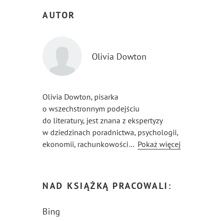
AUTOR
Olivia Dowton
Olivia Dowton, pisarka
o wszechstronnym podejściu
do literatury, jest znana z ekspertyzy
w dziedzinach poradnictwa, psychologii,
ekonomii, rachunkowości i biznesu. Jej
...
Pokaż więcej
prace nie tylko czerpią z bogatej wiedzy
teoretycznej, ale również oferują
praktyczne spojrzenie na życie,
NAD KSIĄŻKĄ PRACOWALI:
motywując czytelników do głębszej
refleksji i konkretnych działań.
Bing