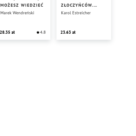
MOŻESZ WIEDZIEĆ
ZŁOCZYŃCÓW.
SZWARGOT
Marek Wendreński
Karol Estreicher
WIĘZIENNY
28.35
4.8
23.63