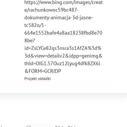
https://www.bing.com/images/creat
e/rachunkowoc59bc487-
dokumenty-animacja-3d-jasne-
tc582o/1-
664e1552bafe4a8aa18238fbd8e70
8be?
id=ZsLYCe82qs3nsra3s1AfZA%3d%
3d&view=detailv2&idpp=genimg&
thId=OIG1.57Ouz12Lyug4dfk8ZX6l
&FORM=GCRIDP
Projekt okładki