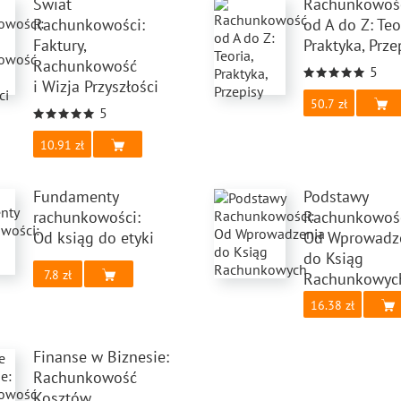
Świat
Rachunkowoś
Rachunkowości:
od A do Z: Teo
Faktury,
Praktyka, Prze
Rachunkowość
5
i Wizja Przyszłości
50.7
5
10.91
Fundamenty
Podstawy
rachunkowości:
Rachunkowośc
Od ksiąg do etyki
Od Wprowadz
do Ksiąg
7.8
Rachunkowyc
16.38
Finanse w Biznesie:
Rachunkowość
Kosztów,