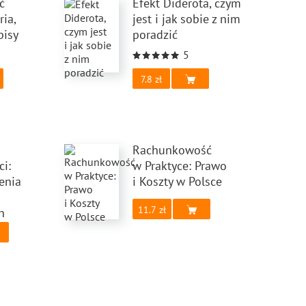
ć
Efekt Diderota, czym
ria,
jest i jak sobie z nim
pisy
poradzić
5
7.8
Rachunkowość
i:
w Praktyce: Prawo
enia
i Koszty w Polsce
11.7
h