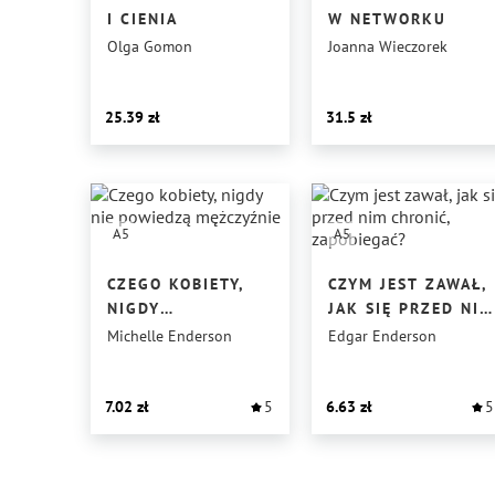
I CIENIA
W NETWORKU
Olga Gomon
Joanna Wieczorek
25.39
31.5
A5
A5
CZEGO KOBIETY,
CZYM JEST ZAWAŁ,
NIGDY
JAK SIĘ PRZED NIM
NIE POWIEDZĄ
CHRONIĆ,
Michelle Enderson
Edgar Enderson
MĘŻCZYŹNIE
ZAPOBIEGAĆ?
7.02
5
6.63
5