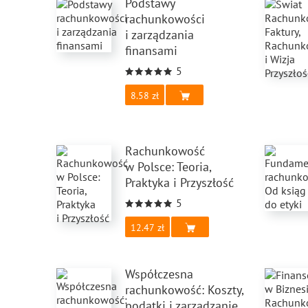
Podstawy
rachunkowości
i zarządzania
finansami
5
8.58
Rachunkowość
w Polsce: Teoria,
Praktyka i Przyszłość
5
12.47
Współczesna
rachunkowość: Koszty,
podatki i zarządzanie