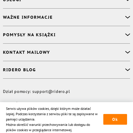
Asystent osobisty
WAŻNE INFORMACJE
Korektor
Projektant okładki
O nas
POMYSŁY NA KSIĄŻKI
Druk Twojej książki
Książki Ridero
Publikacja
Pomoc
Książka wspomnień
KONTAKT MAILOWY
Polityka prywatności
Dzienniczek malucha
Książka eksperta
Dział pomocy
:
support@ridero.pl
RIDERO BLOG
Wydaj tomik poezji
Kontakt dla mediów
:
pr@ridero.pl
Dzieci też mogą pisać!
Więcej
Dział pomocy
:
support@ridero.pl
© Rideró, 2013—
2026
Serwis używa plików cookies, dzięki którym może działać
lepiej. Podczas korzystania z serwisu pliki te są zapisywane w
Ok
pamięci urządzenia.
Można określić warunki przechowywania lub dostępu do
plików cookies w przeglądarce internetowej.