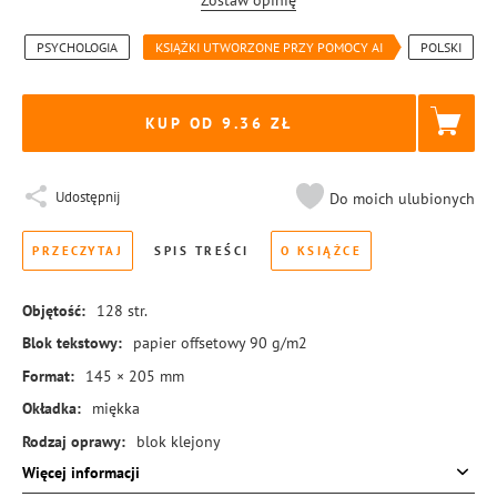
Zostaw opinię
PSYCHOLOGIA
KSIĄŻKI UTWORZONE PRZY POMOCY AI
POLSKI
KUP OD 9.36
Udostępnij
Do moich ulubionych
PRZECZYTAJ
SPIS TREŚCI
O KSIĄŻCE
Objętość:
128
str.
Blok tekstowy:
papier offsetowy 90 g/m2
Format:
145 × 205 mm
Okładka:
miękka
Rodzaj oprawy:
blok klejony
Więcej informacji
ISBN:
978-83-8384-087-1