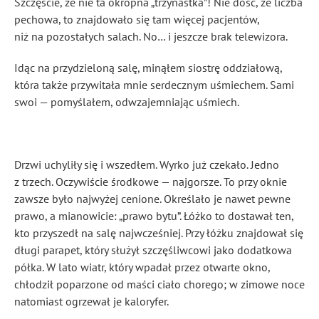
Szczęście, że nie ta okropna „trzynastka”! Nie dość, że liczba
pechowa, to znajdowało się tam więcej pacjentów,
niż na pozostałych salach. No… i jeszcze brak telewizora.
Idąc na przydzieloną salę, minąłem siostrę oddziałową,
która także przywitała mnie serdecznym uśmiechem. Sami
swoi — pomyślałem, odwzajemniając uśmiech.
Drzwi uchyliły się i wszedłem. Wyrko już czekało. Jedno
z trzech. Oczywiście środkowe — najgorsze. To przy oknie
zawsze było najwyżej cenione. Określało je nawet pewne
prawo, a mianowicie: „prawo bytu”. Łóżko to dostawał ten,
kto przyszedł na salę najwcześniej. Przy łóżku znajdował się
długi parapet, który służył szczęśliwcowi jako dodatkowa
półka. W lato wiatr, który wpadał przez otwarte okno,
chłodził poparzone od maści ciało chorego; w zimowe noce
natomiast ogrzewał je kaloryfer.