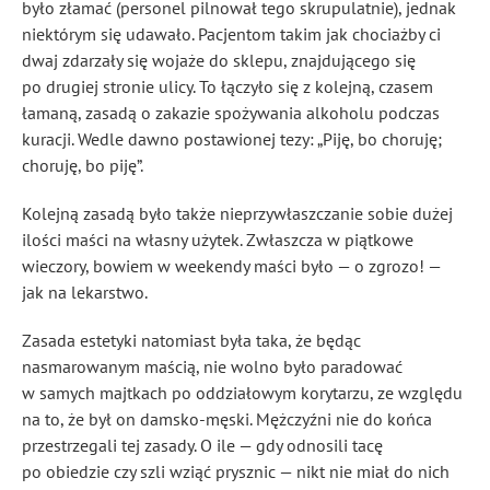
było złamać (personel pilnował tego skrupulatnie), jednak
niektórym się udawało. Pacjentom takim jak chociażby ci
dwaj zdarzały się wojaże do sklepu, znajdującego się
po drugiej stronie ulicy. To łączyło się z kolejną, czasem
łamaną, zasadą o zakazie spożywania alkoholu podczas
kuracji. Wedle dawno postawionej tezy: „Piję, bo choruję;
choruję, bo piję”.
Kolejną zasadą było także nieprzywłaszczanie sobie dużej
ilości maści na własny użytek. Zwłaszcza w piątkowe
wieczory, bowiem w weekendy maści było — o zgrozo! —
jak na lekarstwo.
Zasada estetyki natomiast była taka, że będąc
nasmarowanym maścią, nie wolno było paradować
w samych majtkach po oddziałowym korytarzu, ze względu
na to, że był on damsko-męski. Mężczyźni nie do końca
przestrzegali tej zasady. O ile — gdy odnosili tacę
po obiedzie czy szli wziąć prysznic — nikt nie miał do nich