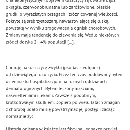
okrągłe, czerwonobrunatne lub zaróżowione, płaskie
grudki o wyrazistych brzegach i zróżnicowanej wielkości.
Pokryte są srebrzystoszarą, nawarstwiającą się łuską,
powstałą w wyniku zrogowacenia ognisk chorobowych.
Zmiany mają tendencję do zlewania się. Wedle niektórych
źródeł dotyka 2—4% populacji […].
Choruję na łuszczycę zwykłą (psoriasis vulgaris)
od dziewiątego roku życia. Przez ten czas poddawany byłem
osiemnastu hospitalizacjom na różnych oddziałach
dermatologicznych. Byłem leczony maściami,
naświetleniami i lekami. Zawsze z podobnym,
krótkotrwałym skutkiem. Dopiero po wielu latach zmagań
z chorobą udało mi się powstrzymać jej postęp i zacząć
normalnie żyć.
Historia opisana w książce jest fikcyjna, jednakże przy jej