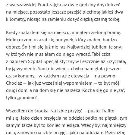
z warszawskiej Pragi zajęła aż dwie godziny. Aby dotrzeć
na miejsce, pozostało jeszcze przejść piechotą jakieś dwa
kilometry, niosąc na ramieniu dosyć ciężką czarną torbę.
Kiedy znalazłem się na miejscu, minąłem zieloną bramę.
Moim oczom ukazał się budynek, który znałem bardzo
dobrze. Śnił mi się już nie raz. Najbardziej lubiłem te sny,
w których nie musiałem do niego wracać. Tabliczka
z napisem Szpital Specjalistyczny w Leszcznie aż krzyczała,
by ją wymienić. Sam nie wiem… chyba pamiętała jeszcze
czasy komuny… w każdym razie elewacja — na pewno.
Chociaż — jak już wcześniej wspomniałem — to był mój
drugi dom, a na dom się nie narzeka. Kocha się go nie „za”,
tylko „pomimo”.
Wszedłem do środka. Na izbie przyjęć — pusto. Trafiło
mi się! Jako dzień przyjęcia na oddział padło na piątek, tym
samym także był to koniec miesiąca. Wtedy był najmniejszy
ruch, zarówno na izbie przyjęć, jak i na oddziale. Przez izbę