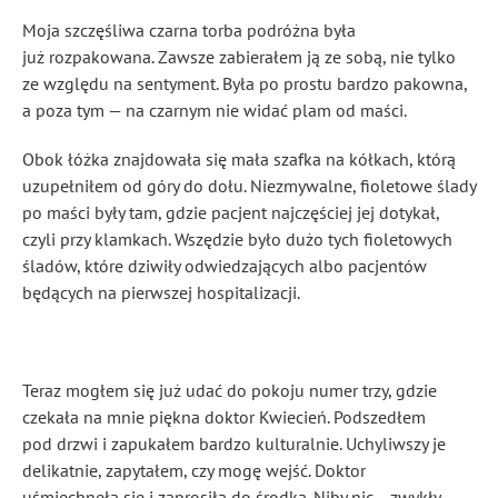
Moja szczęśliwa czarna torba podróżna była
już rozpakowana. Zawsze zabierałem ją ze sobą, nie tylko
ze względu na sentyment. Była po prostu bardzo pakowna,
a poza tym — na czarnym nie widać plam od maści.
Obok łóżka znajdowała się mała szafka na kółkach, którą
uzupełniłem od góry do dołu. Niezmywalne, fioletowe ślady
po maści były tam, gdzie pacjent najczęściej jej dotykał,
czyli przy klamkach. Wszędzie było dużo tych fioletowych
śladów, które dziwiły odwiedzających albo pacjentów
będących na pierwszej hospitalizacji.
Teraz mogłem się już udać do pokoju numer trzy, gdzie
czekała na mnie piękna doktor Kwiecień. Podszedłem
pod drzwi i zapukałem bardzo kulturalnie. Uchyliwszy je
delikatnie, zapytałem, czy mogę wejść. Doktor
uśmiechnęła się i zaprosiła do środka. Niby nic… zwykły