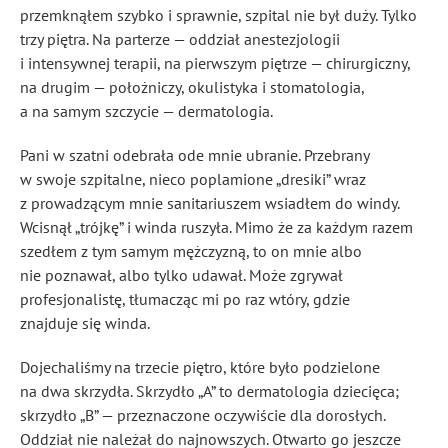
przemknąłem szybko i sprawnie, szpital nie był duży. Tylko
trzy piętra. Na parterze — oddział anestezjologii
i intensywnej terapii, na pierwszym piętrze — chirurgiczny,
na drugim — położniczy, okulistyka i stomatologia,
a na samym szczycie — dermatologia.
Pani w szatni odebrała ode mnie ubranie. Przebrany
w swoje szpitalne, nieco poplamione „dresiki” wraz
z prowadzącym mnie sanitariuszem wsiadłem do windy.
Wcisnął „trójkę” i winda ruszyła. Mimo że za każdym razem
szedłem z tym samym mężczyzną, to on mnie albo
nie poznawał, albo tylko udawał. Może zgrywał
profesjonalistę, tłumacząc mi po raz wtóry, gdzie
znajduje się winda.
Dojechaliśmy na trzecie piętro, które było podzielone
na dwa skrzydła. Skrzydło „A” to dermatologia dziecięca;
skrzydło „B” — przeznaczone oczywiście dla dorosłych.
Oddział nie należał do najnowszych. Otwarto go jeszcze