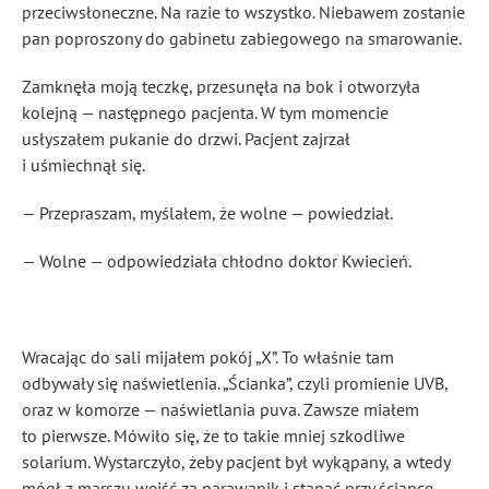
przeciwsłoneczne. Na razie to wszystko. Niebawem zostanie
pan poproszony do gabinetu zabiegowego na smarowanie.
Zamknęła moją teczkę, przesunęła na bok i otworzyła
kolejną — następnego pacjenta. W tym momencie
usłyszałem pukanie do drzwi. Pacjent zajrzał
i uśmiechnął się.
— Przepraszam, myślałem, że wolne — powiedział.
— Wolne — odpowiedziała chłodno doktor Kwiecień.
Wracając do sali mijałem pokój „X”. To właśnie tam
odbywały się naświetlenia. „Ścianka”, czyli promienie UVB,
oraz w komorze — naświetlania puva. Zawsze miałem
to pierwsze. Mówiło się, że to takie mniej szkodliwe
solarium. Wystarczyło, żeby pacjent był wykąpany, a wtedy
mógł z marszu wejść za parawanik i stanąć przy ściance