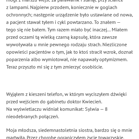
z lampami. Najpierw przodem, koniecznie w goglach
ochronnych; następnie urządzenie było ustawiane od nowa,
a pacjent stawał tyłem i cykl powtarzano. To znałem —
tego się nie bałem. Tym razem miało być inaczej… Miałem
przed oczami tą wielką czarną kapsułę, która zawsze
wywoływała u mnie pewnego rodzaju strach. Niezliczone
opowieści pacjentów o tym, jak to ktoś stracił wzrok, doznał
poparzenia albo wymiotował, nie napawały optymizmem.
Teraz przyszło mi się z tym zmierzyć osobiście.
Wyjąłem z kieszeni telefon, w którym wyciszyłem dźwięki
przed wejściem do gabinetu doktor Kwiecień.
Na wyświetlaczu widniał komunikat: Sylwia — 8
nieodebranych połączeń.
Moja młodsza, siedemnastoletnia siostra, bardzo się o mnie
martwiła. Przez chorobę ograniczyłem życie towarzyskie,