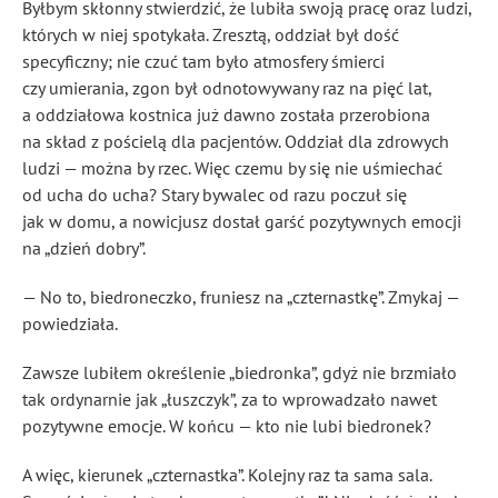
Byłbym skłonny stwierdzić, że lubiła swoją pracę oraz ludzi,
których w niej spotykała. Zresztą, oddział był dość
specyficzny; nie czuć tam było atmosfery śmierci
czy umierania, zgon był odnotowywany raz na pięć lat,
a oddziałowa kostnica już dawno została przerobiona
na skład z pościelą dla pacjentów. Oddział dla zdrowych
ludzi — można by rzec. Więc czemu by się nie uśmiechać
od ucha do ucha? Stary bywalec od razu poczuł się
jak w domu, a nowicjusz dostał garść pozytywnych emocji
na „dzień dobry”.
— No to, biedroneczko, fruniesz na „czternastkę”. Zmykaj —
powiedziała.
Zawsze lubiłem określenie „biedronka”, gdyż nie brzmiało
tak ordynarnie jak „łuszczyk”, za to wprowadzało nawet
pozytywne emocje. W końcu — kto nie lubi biedronek?
A więc, kierunek „czternastka”. Kolejny raz ta sama sala.