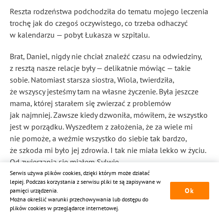
Reszta rodzeństwa podchodziła do tematu mojego leczenia
trochę jak do czegoś oczywistego, co trzeba odhaczyć
w kalendarzu — pobyt Łukasza w szpitalu.
Brat, Daniel, nigdy nie chciał znaleźć czasu na odwiedziny,
z resztą nasze relacje były — delikatnie mówiąc — takie
sobie. Natomiast starsza siostra, Wiola, twierdziła,
że wszyscy jesteśmy tam na własne życzenie. Była jeszcze
mama, której starałem się zwierzać z problemów
jak najmniej. Zawsze kiedy dzwoniła, mówiłem, że wszystko
jest w porządku. Wyszedłem z założenia, że za wiele mi
nie pomoże, a weźmie wszystko do siebie tak bardzo,
że szkoda mi było jej zdrowia. I tak nie miała lekko w życiu.
Od zwierzania się miałem Sylwię.
Serwis używa plików cookies, dzięki którym może działać
lepiej. Podczas korzystania z serwisu pliki te są zapisywane w
Oddzwoniłem szybko z nadzieją, że siostra ma jeszcze
Ok
pamięci urządzenia.
przerwę w szkole.
Można określić warunki przechowywania lub dostępu do
plików cookies w przeglądarce internetowej.
— Hej, Sylwia! — krzyknąłem, gdy tylko odebrała. — Ja