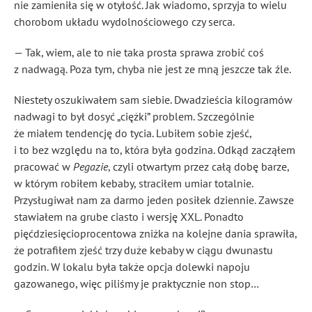
nie zamieniła się w otyłość. Jak wiadomo, sprzyja to wielu
chorobom układu wydolnościowego czy serca.
— Tak, wiem, ale to nie taka prosta sprawa zrobić coś
z nadwagą. Poza tym, chyba nie jest ze mną jeszcze tak źle.
Niestety oszukiwałem sam siebie. Dwadzieścia kilogramów
nadwagi to był dosyć „ciężki” problem. Szczególnie
że miałem tendencję do tycia. Lubiłem sobie zjeść,
i to bez względu na to, która była godzina. Odkąd zacząłem
pracować w
Pegazie
, czyli otwartym przez całą dobę barze,
w którym robiłem kebaby, straciłem umiar totalnie.
Przysługiwał nam za darmo jeden posiłek dziennie. Zawsze
stawiałem na grube ciasto i wersję XXL. Ponadto
pięćdziesięcioprocentowa zniżka na kolejne dania sprawiła,
że potrafiłem zjeść trzy duże kebaby w ciągu dwunastu
godzin. W lokalu była także opcja dolewki napoju
gazowanego, więc piliśmy je praktycznie non stop…