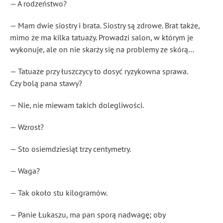
— A rodzeństwo?
— Mam dwie siostry i brata. Siostry są zdrowe. Brat także,
mimo że ma kilka tatuaży. Prowadzi salon, w którym je
wykonuje, ale on nie skarży się na problemy ze skórą…
— Tatuaże przy łuszczycy to dosyć ryzykowna sprawa.
Czy bolą pana stawy?
— Nie, nie miewam takich dolegliwości.
— Wzrost?
— Sto osiemdziesiąt trzy centymetry.
— Waga?
— Tak około stu kilogramów.
— Panie Łukaszu, ma pan sporą nadwagę; oby