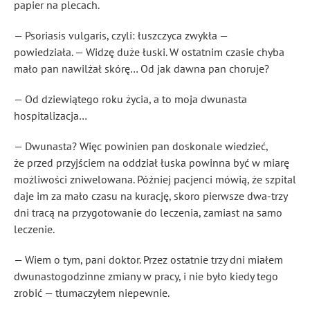
papier na plecach.
— Psoriasis vulgaris, czyli: łuszczyca zwykła —
powiedziała. — Widzę duże łuski. W ostatnim czasie chyba
mało pan nawilżał skórę… Od jak dawna pan choruje?
— Od dziewiątego roku życia, a to moja dwunasta
hospitalizacja…
— Dwunasta? Więc powinien pan doskonale wiedzieć,
że przed przyjściem na oddział łuska powinna być w miarę
możliwości zniwelowana. Później pacjenci mówią, że szpital
daje im za mało czasu na kurację, skoro pierwsze dwa-trzy
dni tracą na przygotowanie do leczenia, zamiast na samo
leczenie.
— Wiem o tym, pani doktor. Przez ostatnie trzy dni miałem
dwunastogodzinne zmiany w pracy, i nie było kiedy tego
zrobić — tłumaczyłem niepewnie.