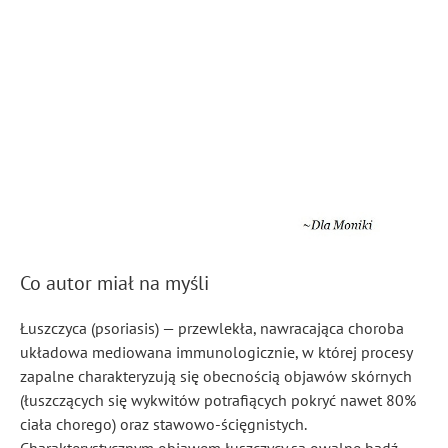
Co autor miał na myśli
Łuszczyca (psoriasis) — przewlekła, nawracająca choroba
układowa mediowana immunologicznie, w której procesy
zapalne charakteryzują się obecnością objawów skórnych
(łuszczących się wykwitów potrafiących pokryć nawet 80%
ciała chorego) oraz stawowo-ścięgnistych.
Charakterystycznym objawem łuszczycy są owalne bądź