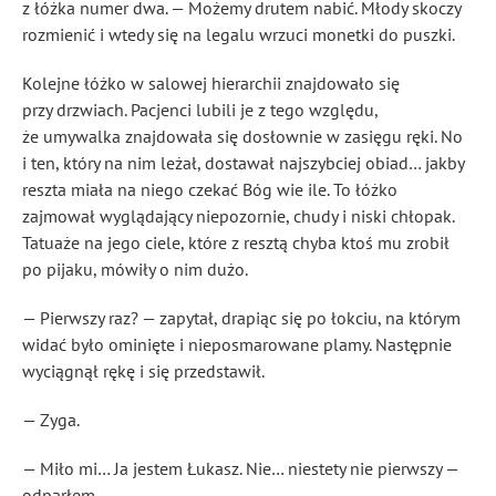
z łóżka numer dwa. — Możemy drutem nabić. Młody skoczy
rozmienić i wtedy się na legalu wrzuci monetki do puszki.
Kolejne łóżko w salowej hierarchii znajdowało się
przy drzwiach. Pacjenci lubili je z tego względu,
że umywalka znajdowała się dosłownie w zasięgu ręki. No
i ten, który na nim leżał, dostawał najszybciej obiad… jakby
reszta miała na niego czekać Bóg wie ile. To łóżko
zajmował wyglądający niepozornie, chudy i niski chłopak.
Tatuaże na jego ciele, które z resztą chyba ktoś mu zrobił
po pijaku, mówiły o nim dużo.
— Pierwszy raz? — zapytał, drapiąc się po łokciu, na którym
widać było ominięte i nieposmarowane plamy. Następnie
wyciągnął rękę i się przedstawił.
— Zyga.
— Miło mi… Ja jestem Łukasz. Nie… niestety nie pierwszy —
odparłem.