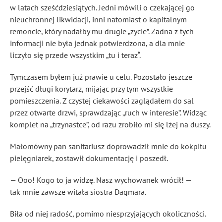
w latach sześćdziesiątych. Jedni mówili o czekającej go
nieuchronnej likwidacji, inni natomiast o kapitalnym
remoncie, który nadałby mu drugie „życie”. Żadna z tych
informacji nie była jednak potwierdzona, a dla mnie
liczyło się przede wszystkim „tu i teraz“.
Tymczasem byłem już prawie u celu. Pozostało jeszcze
przejść długi korytarz, mijając przy tym wszystkie
pomieszczenia. Z czystej ciekawości zaglądałem do sal
przez otwarte drzwi, sprawdzając „ruch w interesie”. Widząc
komplet na „trzynastce”, od razu zrobiło mi się lżej na duszy.
Małomówny pan sanitariusz doprowadził mnie do kokpitu
pielęgniarek, zostawił dokumentację i poszedł.
— Ooo! Kogo to ja widzę. Nasz wychowanek wrócił! —
tak mnie zawsze witała siostra Dagmara.
Biła od niej radość, pomimo niesprzyjających okoliczności.