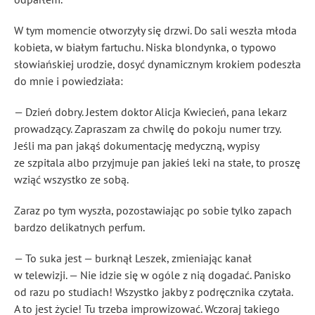
W tym momencie otworzyły się drzwi. Do sali weszła młoda
kobieta, w białym fartuchu. Niska blondynka, o typowo
słowiańskiej urodzie, dosyć dynamicznym krokiem podeszła
do mnie i powiedziała:
— Dzień dobry. Jestem doktor Alicja Kwiecień, pana lekarz
prowadzący. Zapraszam za chwilę do pokoju numer trzy.
Jeśli ma pan jakąś dokumentację medyczną, wypisy
ze szpitala albo przyjmuje pan jakieś leki na stałe, to proszę
wziąć wszystko ze sobą.
Zaraz po tym wyszła, pozostawiając po sobie tylko zapach
bardzo delikatnych perfum.
— To suka jest — burknął Leszek, zmieniając kanał
w telewizji. — Nie idzie się w ogóle z nią dogadać. Panisko
od razu po studiach! Wszystko jakby z podręcznika czytała.
A to jest życie! Tu trzeba improwizować. Wczoraj takiego