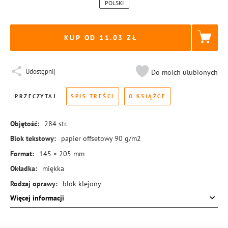
POLSKI
KUP OD 11.03
Udostępnij
Do moich ulubionych
PRZECZYTAJ
SPIS TREŚCI
O KSIĄŻCE
Objętość:
284
str.
Blok tekstowy:
papier offsetowy 90 g/m2
Format:
145 × 205 mm
Okładka:
miękka
Rodzaj oprawy:
blok klejony
Więcej informacji
ISBN:
978-83-8189-268-1