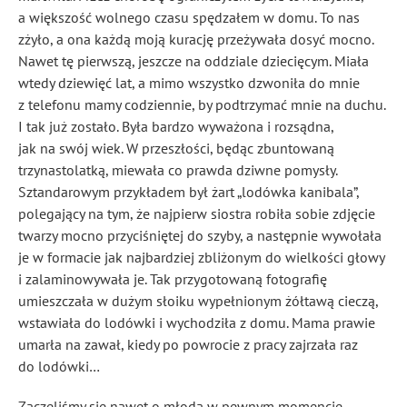
a większość wolnego czasu spędzałem w domu. To nas
zżyło, a ona każdą moją kurację przeżywała dosyć mocno.
Nawet tę pierwszą, jeszcze na oddziale dziecięcym. Miała
wtedy dziewięć lat, a mimo wszystko dzwoniła do mnie
z telefonu mamy codziennie, by podtrzymać mnie na duchu.
I tak już zostało. Była bardzo wyważona i rozsądna,
jak na swój wiek. W przeszłości, będąc zbuntowaną
trzynastolatką, miewała co prawda dziwne pomysły.
Sztandarowym przykładem był żart „lodówka kanibala”,
polegający na tym, że najpierw siostra robiła sobie zdjęcie
twarzy mocno przyciśniętej do szyby, a następnie wywołała
je w formacie jak najbardziej zbliżonym do wielkości głowy
i zalaminowywała je. Tak przygotowaną fotografię
umieszczała w dużym słoiku wypełnionym żółtawą cieczą,
wstawiała do lodówki i wychodziła z domu. Mama prawie
umarła na zawał, kiedy po powrocie z pracy zajrzała raz
do lodówki…
Zaczęliśmy się nawet o młodą w pewnym momencie