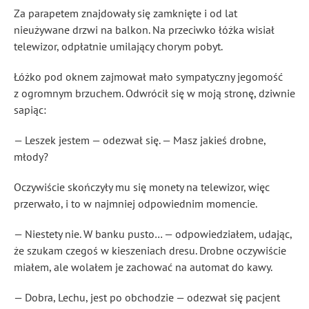
Za parapetem znajdowały się zamknięte i od lat
nieużywane drzwi na balkon. Na przeciwko łóżka wisiał
telewizor, odpłatnie umilający chorym pobyt.
Łóżko pod oknem zajmował mało sympatyczny jegomość
z ogromnym brzuchem. Odwrócił się w moją stronę, dziwnie
sapiąc:
— Leszek jestem — odezwał się. — Masz jakieś drobne,
młody?
Oczywiście skończyły mu się monety na telewizor, więc
przerwało, i to w najmniej odpowiednim momencie.
— Niestety nie. W banku pusto… — odpowiedziałem, udając,
że szukam czegoś w kieszeniach dresu. Drobne oczywiście
miałem, ale wolałem je zachować na automat do kawy.
— Dobra, Lechu, jest po obchodzie — odezwał się pacjent