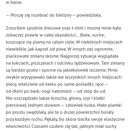
w barze.
— Proszę się rozebrać do bielizny — powiedziała.
Zrzuciłem spodnie dresowe oraz t-shirt i można mnie było
zobaczyć prawie w całej okazałości… Białe, suche,
łuszczące się plamy na całym ciele. W niektórych miejscach
niewielkie, jak kapsel od piwa. W innych zaś ogromne,
plackowate zmiany skórne. Najgorzej sytuacja wyglądała
na łokciach, piszczelach i odcinku lędźwiowym. Tam zmiany
są bardzo grube i oporne na jakiekolwiek leczenie. Mnie
zwykle wysypywało także we wszystkich innych miejscach:
plecy, właściwie od karku po same pośladki; ręce —
od dłoni po bark; nogi natomiast — od stóp do ud.
Nie oszczędzało także brzucha, głowy, szyi i klatki
piersiowej. Jednym słowem — człowiek łuska. Małe plamki
po prostu swędziały, ale te o dużej powierzchni bolały
przy każdym ruchu. Pękały, bo skóra traciła swoje elastyczne
właściwości. Czasami czułem się tak, jakbym miał suchy