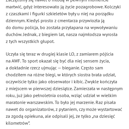
martwić, gdyż interesowało ją życie pozagrobowe. Kolczyki
z czaszkami i figurki szkieletów były u niej na porządku
dziennym. Kiedyś prosto z cmentarza przywiozła ją
do domu policja, bo została przyłapana na wywoływaniu
duchów. Jednak, z biegiem lat, nasza najmłodsza wyrosła
z tych wszystkich głupot.
Uczyła się teraz w drugiej klasie LO, z zamiarem pójścia
na AWF. To sport okazał się być dla niej sensem życia,
a dokładnie rzecz ujmując — bieganie. Często sam
chodziłem na różne biegi, w których siostra brała udział,
oczywiście tylko jako obserwator i kibic. Zwykle kończyła
z miejscem w pierwszej dziesiątce. Zamierzała w następnym
roku, już jako pełnoletnia osoba, wziąć udział w wielkim
maratonie warszawskim. To było jej marzenie. Raz pisała
nawet do organizatorów, z pytaniem, czy może wystartować
za zgodą opiekuna, ale odpisali jej, że tylko „na dziesięć
kilometrów”.