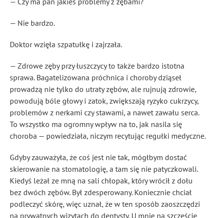
— Czy ma pan jakieś problemy z zębami?
— Nie bardzo.
Doktor wzięła szpatułkę i zajrzała.
— Zdrowe zęby przy łuszczycy to także bardzo istotna
sprawa. Bagatelizowana próchnica i choroby dziąseł
prowadzą nie tylko do utraty zębów, ale rujnują zdrowie,
powodują bóle głowy i zatok, zwiększają ryzyko cukrzycy,
problemów z nerkami czy stawami, a nawet zawału serca.
To wszystko ma ogromny wpływ na to, jak nasila się
choroba — powiedziała, niczym recytując regułki medyczne.
Gdyby zauważyła, że coś jest nie tak, mógłbym dostać
skierowanie na stomatologię, a tam się nie patyczkowali.
Kiedyś leżał ze mną na sali chłopak, który wrócił z dołu
bez dwóch zębów. Był zdesperowany. Koniecznie chciał
podleczyć skórę, więc uznał, że w ten sposób zaoszczędzi
na prywatnych wizytach do dentysty. U mnie na szczęście