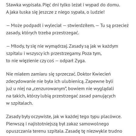
Sławka wypisała. Pięć dni tylko leżał i wypad do domu.
A jaka łuska się jeszcze z niego sypała, o ludzie!
— Może podpadł i wyleciał — stwierdziłem. — Tu są przecież
zasady, których trzeba przestrzegać.
— Młody, ty się nie wymądrzaj. Zasady są jak w każdym
szpitalu i wszyscy ich przestrzegamy. Poza tym,
to nie więzienie czy coś — odparł Zyga.
Nie miałem zamiaru się sprzeczać. Doktor Kwiecień
zdecydowanie nie była ich ulubienicą. Zapewne byli
już u niej na „cenzurowanym”, bowiem nie wyglądali
na takich, którzy lubią przestrzegać zasad panujących
w szpitalach.
Zasady były oczywiste, jak w każdej tego typu placówce.
Pierwszą i najistotniejszą był zakaz samowolnego
opuszczania terenu szpitala. Zasadę tę niezwykle trudno