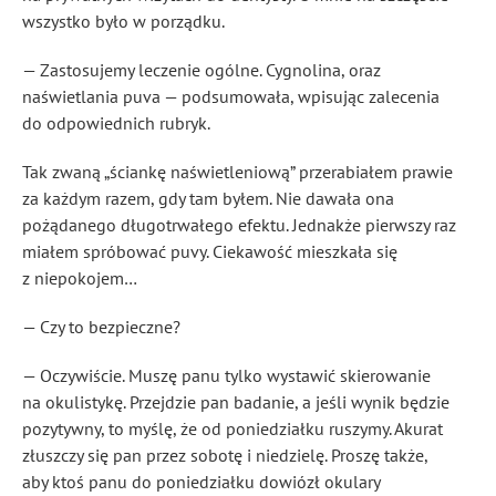
wszystko było w porządku.
— Zastosujemy leczenie ogólne. Cygnolina
, oraz
naświetlania puva
— podsumowała, wpisując zalecenia
do odpowiednich rubryk.
Tak zwaną „ściankę naświetleniową” przerabiałem prawie
za każdym razem, gdy tam byłem. Nie dawała ona
pożądanego długotrwałego efektu. Jednakże pierwszy raz
miałem spróbować puvy. Ciekawość mieszkała się
z niepokojem…
— Czy to bezpieczne?
— Oczywiście. Muszę panu tylko wystawić skierowanie
na okulistykę. Przejdzie pan badanie, a jeśli wynik będzie
pozytywny, to myślę, że od poniedziałku ruszymy. Akurat
złuszczy się pan przez sobotę i niedzielę. Proszę także,
aby ktoś panu do poniedziałku dowiózł okulary