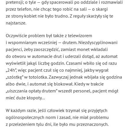
pretensji; o tyle — gdy spacerowali po oddziale i rozmawiali
przez telefon, nie chcąc tego robić na sali — o skargi
ze strony kobiet nie było trudno. Z reguły skarżyły się te
najstarsze.
Oczywiście problem był także z telewizorem
i wspomnianym wcześniej — drutem. Niezdyscyplinowani
pacjenci, żeby zaoszczędzić, zamiast monet wkładali
do otworu w automacie drut i uderzali dotąd, aż automat
wyświetlił jakąś liczbę godzin. Czasami wbiło się od razu
„24h”, więc pacjent czuł się co najmniej, jakby wygrał
„szóstkę” w totolotka. Zazwyczaj jednak wbijała się godzina
albo dwie, i automat się blokował. Kiedy w trakcie
„uiszczania opłaty drutem” wszedł personel, pacjent mógł
mieć duże kłopoty…
W każdym razie, jeśli człowiek trzymał się przyjętych
ogólnospołecznych norm i zasad, nie miał problemu
z przeleżeniem tylu dni, ile było mu przeznaczonych.