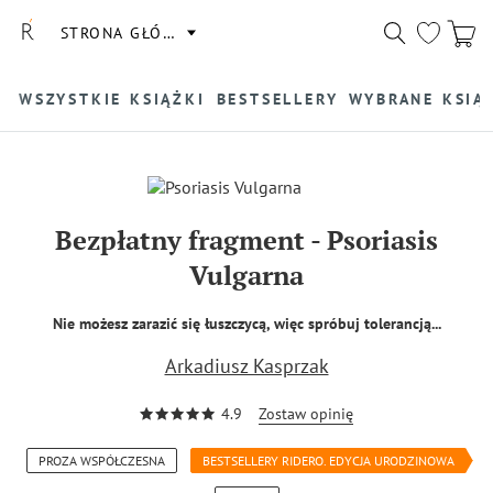
STRONA GŁÓWNA
WSZYSTKIE KSIĄŻKI
BESTSELLERY
WYBRANE KSIĄ
Bezpłatny fragment
-
Psoriasis
Vulgarna
Nie możesz zarazić się łuszczycą, więc spróbuj tolerancją...
Arkadiusz Kasprzak
4.9
Zostaw opinię
PROZA WSPÓŁCZESNA
BESTSELLERY RIDERO. EDYCJA URODZINOWA