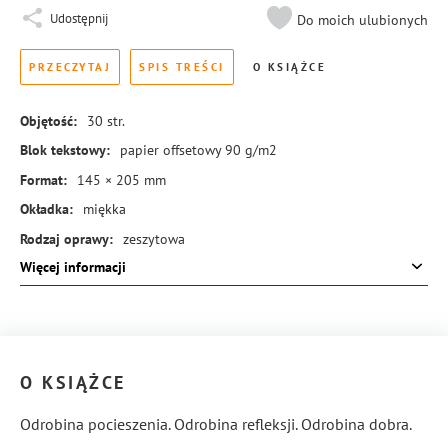
Udostępnij
Do moich ulubionych
PRZECZYTAJ
SPIS TREŚCI
O KSIĄŻCE
Objętość:
30
str.
Blok tekstowy:
papier offsetowy 90 g/m2
Format:
145 × 205 mm
Okładka:
miękka
Rodzaj oprawy:
zeszytowa
Więcej informacji
ISBN:
978-83-8369-758-1
O KSIĄŻCE
Odrobina pocieszenia. Odrobina refleksji. Odrobina dobra.