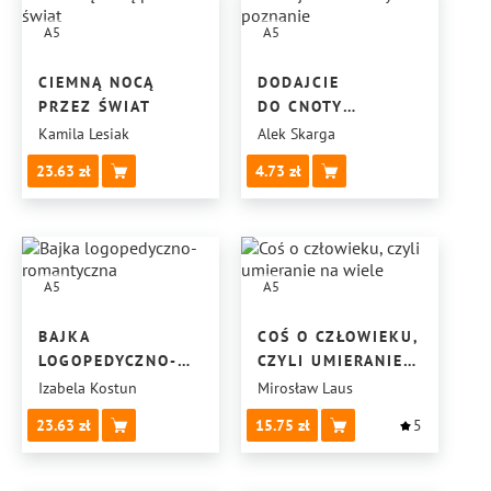
A5
A5
CIEMNĄ NOCĄ
DODAJCIE
PRZEZ ŚWIAT
DO CNOTY
POZNANIE
Kamila Lesiak
Alek Skarga
23.63
4.73
A5
A5
BAJKA
COŚ O CZŁOWIEKU,
LOGOPEDYCZNO-
CZYLI UMIERANIE
ROMANTYCZNA
NA WIELE
Izabela Kostun
Mirosław Laus
23.63
15.75
5