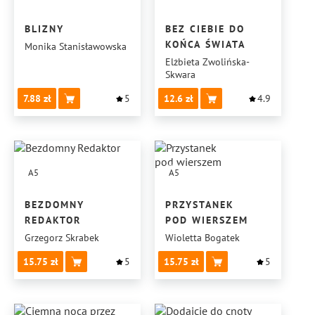
BLIZNY
BEZ CIEBIE DO
KOŃCA ŚWIATA
Monika Stanisławowska
Elżbieta Zwolińska-
Skwara
7.88
5
12.6
4.9
A5
A5
BEZDOMNY
PRZYSTANEK
REDAKTOR
POD WIERSZEM
Grzegorz Skrabek
Wioletta Bogatek
15.75
5
15.75
5