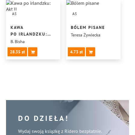
A5
A5
KAWA
BÓLEM PISANE
PO IRLANDZKU:
Teresa Żywiecka
AKT II
B. Bisha
28.35
4.73
DO DZIEŁA!
Wydaj swoją książkę z Ridero bezpłatnie.