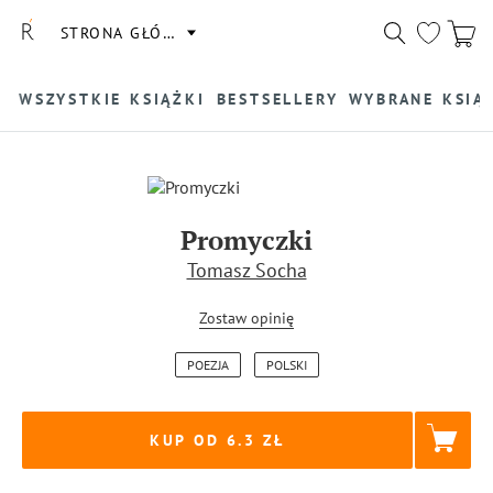
STRONA GŁÓWNA
WSZYSTKIE KSIĄŻKI
BESTSELLERY
WYBRANE KSIĄ
Promyczki
Tomasz Socha
Zostaw opinię
POEZJA
POLSKI
KUP OD 6.3