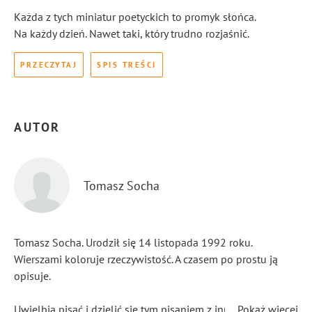
Każda z tych miniatur poetyckich to promyk słońca.
Na każdy dzień. Nawet taki, który trudno rozjaśnić.
PRZECZYTAJ
SPIS TREŚCI
AUTOR
Tomasz Socha
Tomasz Socha. Urodził się 14 listopada 1992 roku.
Wierszami koloruje rzeczywistość. A czasem po prostu ją
opisuje.
Uwielbia pisać i dzielić się tym pisaniem z innymi.
...
Pokaż więcej