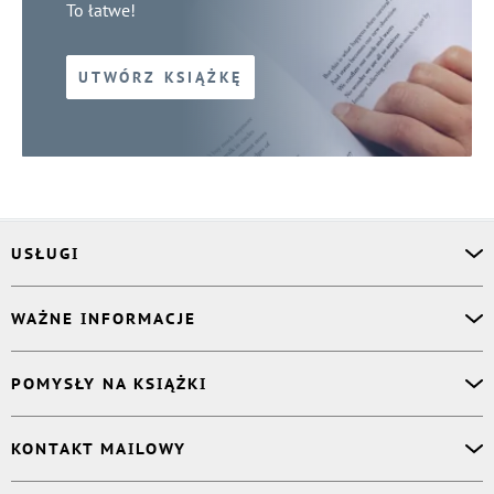
To łatwe!
UTWÓRZ KSIĄŻKĘ
USŁUGI
Asystent osobisty
WAŻNE INFORMACJE
Korektor
Projektant okładki
O nas
POMYSŁY NA KSIĄŻKI
Druk Twojej książki
Książki Ridero
Publikacja
Pomoc
Książka wspomnień
KONTAKT MAILOWY
Polityka prywatności
Dzienniczek malucha
Książka eksperta