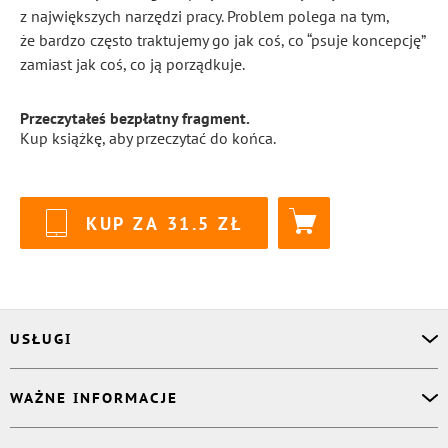
z największych narzędzi pracy. Problem polega na tym,
że bardzo często traktujemy go jak coś, co “psuje koncepcję”
zamiast jak coś, co ją porządkuje.
Przeczytałeś bezpłatny fragment.
Kup książkę, aby przeczytać do końca.
KUP ZA
31.5
USŁUGI
Asystent osobisty
WAŻNE INFORMACJE
Korektor
Projektant okładki
O nas