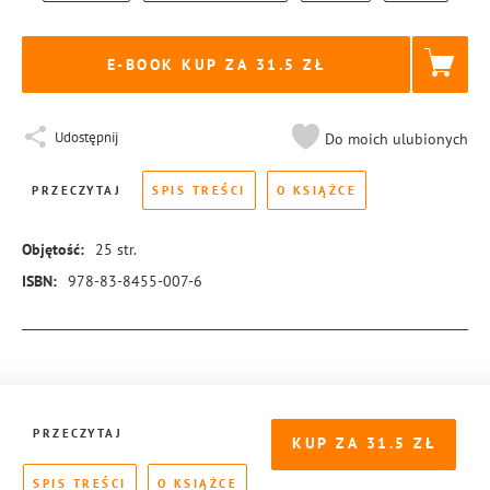
E-BOOK KUP ZA
31.5
Udostępnij
Do moich ulubionych
PRZECZYTAJ
SPIS TREŚCI
O KSIĄŻCE
Objętość:
25
str.
ISBN:
978-83-8455-007-6
Więcej informacji
PRZECZYTAJ
KUP ZA
31.5
SPIS TREŚCI
O KSIĄŻCE