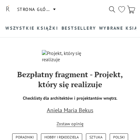
STRONA GŁÓWNA
WSZYSTKIE KSIĄŻKI
BESTSELLERY
WYBRANE KSIĄ
Bezpłatny fragment
-
Projekt,
który się realizuje
Checklisty dla architektów i projektantów wnętrz.
Aniela Maria Bekus
Zostaw opinię
PORADNIKI
HOBBY I RĘKODZIEŁA
SZTUKA
POLSKI