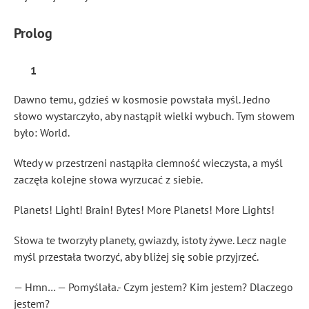
Prolog
1
Dawno temu, gdzieś w kosmosie powstała myśl. Jedno
słowo wystarczyło, aby nastąpił wielki wybuch. Tym słowem
było: World.
Wtedy w przestrzeni nastąpiła ciemność wieczysta, a myśl
zaczęła kolejne słowa wyrzucać z siebie.
Planets! Light! Brain! Bytes! More Planets! More Lights!
Słowa te tworzyły planety, gwiazdy, istoty żywe. Lecz nagle
myśl przestała tworzyć, aby bliżej się sobie przyjrzeć.
— Hmn… — Pomyślała.- Czym jestem? Kim jestem? Dlaczego
jestem?