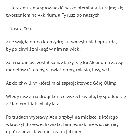
— Teraz musimy sprowadzić nasze plemiona. Ja zajmę się
tworzeniem na Akkirium, a Ty rusz po naszych.
— Jasne Xen.
Zue wyjęła drugą klepsydrę i utworzyła białego karła,
by po chwili zniknąć w nim na wieki.
Xen natomiast został sam. Zbliżył się ku Akkirium i zaczął
modelować tereny, stawiać domy, miasta, lasy, wsi…
Aż do chwili, w której miał zaprojektować Górę Olimp.
Wtedy ruszył na drugi koniec wszechświata, by spotkać się
z Magiem. I tak mijały lata…
Po trudach wyprawy, Xen przybył na miejsce, z którego
wkroczył do wszechświata. Tam jednak nie widział nic,
oprócz pozostawionej czarnej dziury…