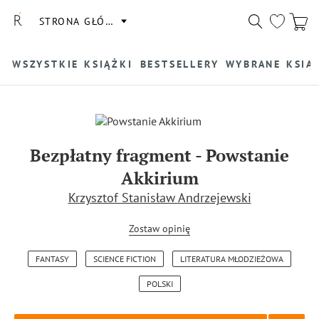
STRONA GŁÓWNA
WSZYSTKIE KSIĄŻKI
BESTSELLERY
WYBRANE KSIĄ
Bezpłatny fragment
-
Powstanie
Akkirium
Krzysztof Stanisław Andrzejewski
Zostaw opinię
FANTASY
SCIENCE FICTION
LITERATURA MŁODZIEŻOWA
POLSKI