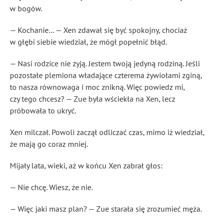
w bogów.
— Kochanie… — Xen zdawał się być spokojny, chociaż
w głębi siebie wiedział, że mógł popełnić błąd.
— Nasi rodzice nie żyją. Jestem twoją jedyną rodziną. Jeśli
pozostałe plemiona władające czterema żywiołami zginą,
to nasza równowaga i moc znikną. Więc powiedz mi,
czy tego chcesz? — Zue była wściekła na Xen, lecz
próbowała to ukryć.
Xen milczał. Powoli zaczął odliczać czas, mimo iż wiedział,
że mają go coraz mniej.
Mijały lata, wieki, aż w końcu Xen zabrał głos:
— Nie chcę. Wiesz, że nie.
— Więc jaki masz plan? — Zue starała się zrozumieć męża.