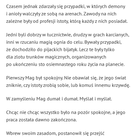
Czasem jednak zdarzały się przypadki, w których demony
i anioły walczyły ze sobą na arenach. Zawody na nich
zależne były od profesji istoty, którą każdy z nich posiadał.
Jedni byli dobrzy w łucznictwie, drudzy w grach karcianych,
inni w rzucaniu magią ognia do celu. Bywały przypadki,
że dochodziło do pijackich bijatyk. Lecz te były tylko
dla zlotu trunków magicznych, organizowanych
po ukończeniu sto osiemnastego roku życia na planecie.
Pierwszy Mag był spokojny. Nie obawiał się, że jego świat
zniknie, czy istoty zrobią sobie, lub komuś innemu krzywdę.
W zamyśleniu Mag dumał i dumał. Myślał i myślał.
Chcąc nie chcąc wszystko było na pozór spokojne, a jego
praca została dawno zakończona.
Wbrew swoim zasadom, postanowił się przejść