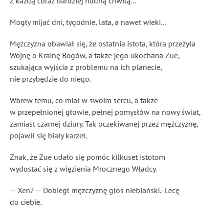
Z każdą coraz bardziej nudną chwilą…
Mogły mijać dni, tygodnie, lata, a nawet wieki…
Mężczyzna obawiał się, że ostatnia istota, która przeżyła
Wojnę o Krainę Bogów, a także jego ukochana Zue,
szukająca wyjścia z problemu na ich planecie,
nie przybędzie do niego.
Wbrew temu, co miał w swoim sercu, a także
w przepełnionej głowie, pełnej pomysłów na nowy świat,
zamiast czarnej dziury. Tak oczekiwanej przez mężczyznę,
pojawił się biały karzeł.
Znak, że Zue udało się pomóc kilkuset istotom
wydostać się z więzienia Mrocznego Władcy.
— Xen? — Dobiegł mężczyznę głos niebiański.- Lecę
do ciebie.