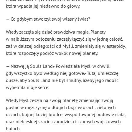
która wpadła jej niedawno do głowy.
— Co gdybym stworzył swój własny świat?
Wtedy zaczęła się dziać prawdziwa magia. Planety
w najbliższym położeniu zaczęły łączyć się w jedną całość,
zaś w dalszej odległości od Myśli, zmieniały się w asteroidy,
które rozpoczęły podróż wokół nowej planety.
— Nazwę ją Souls Land.- Powiedziała Myśl, w chwili,
gdy wszystko było według niej gotowe.- Tutaj umieszczę
dusze, aby Souls Land nie był smutny, ażeby jego radość
wypełniła moje serce.
Wtedy Myśl zeszła na swoją planetę zmieniając swoją
postać w mężczyznę o długich brąz włosach, zielonych
oczach, bujnej koziej bródce, wysportowanej budowie ciała,
oraz niebieskiej szacie czarodzieja i czarnych wojskowych
butach.