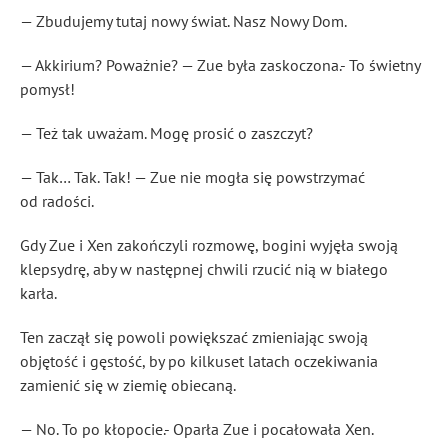
— Zbudujemy tutaj nowy świat. Nasz Nowy Dom.
— Akkirium? Poważnie? — Zue była zaskoczona.- To świetny
pomysł!
— Też tak uważam. Mogę prosić o zaszczyt?
— Tak… Tak. Tak! — Zue nie mogła się powstrzymać
od radości.
Gdy Zue i Xen zakończyli rozmowę, bogini wyjęła swoją
klepsydrę, aby w następnej chwili rzucić nią w białego
karła.
Ten zaczął się powoli powiększać zmieniając swoją
objętość i gęstość, by po kilkuset latach oczekiwania
zamienić się w ziemię obiecaną.
— No. To po kłopocie.- Oparła Zue i pocałowała Xen.