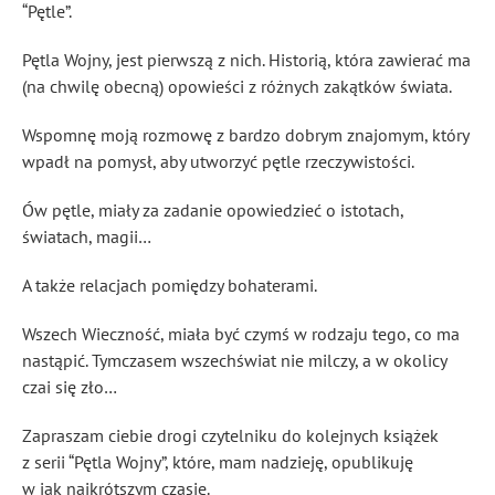
“Pętle”.
Pętla Wojny, jest pierwszą z nich. Historią, która zawierać ma
(na chwilę obecną) opowieści z różnych zakątków świata.
Wspomnę moją rozmowę z bardzo dobrym znajomym, który
wpadł na pomysł, aby utworzyć pętle rzeczywistości.
Ów pętle, miały za zadanie opowiedzieć o istotach,
światach, magii…
A także relacjach pomiędzy bohaterami.
Wszech Wieczność, miała być czymś w rodzaju tego, co ma
nastąpić. Tymczasem wszechświat nie milczy, a w okolicy
czai się zło…
Zapraszam ciebie drogi czytelniku do kolejnych książek
z serii “Pętla Wojny”, które, mam nadzieję, opublikuję
w jak najkrótszym czasie.