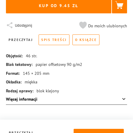
KUP OD 9.45
Udostępnij
Do moich ulubionych
PRZECZYTAJ
SPIS TREŚCI
O KSIĄŻCE
Objętość:
46
str.
Blok tekstowy:
papier offsetowy 90 g/m2
Format:
145 × 205 mm
Okładka:
miękka
Rodzaj oprawy:
blok klejony
Więcej informacji
ISBN:
978-83-8414-662-0
PRZECZYTAJ