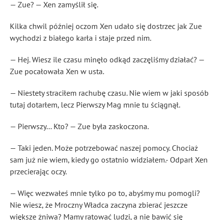
— Zue? — Xen zamyślił się.
Kilka chwil później oczom Xen udało się dostrzec jak Zue
wychodzi z białego karła i staje przed nim.
— Hej. Wiesz ile czasu minęło odkąd zaczęliśmy działać? —
Zue pocałowała Xen w usta.
— Niestety straciłem rachubę czasu. Nie wiem w jaki sposób
tutaj dotarłem, lecz Pierwszy Mag mnie tu ściągnął.
— Pierwszy… Kto? — Zue była zaskoczona.
— Taki jeden. Może potrzebować naszej pomocy. Chociaż
sam już nie wiem, kiedy go ostatnio widziałem.- Odparł Xen
przecierając oczy.
— Więc wezwałeś mnie tylko po to, abyśmy mu pomogli?
Nie wiesz, że Mroczny Władca zaczyna zbierać jeszcze
większe żniwa? Mamy ratować ludzi, a nie bawić się