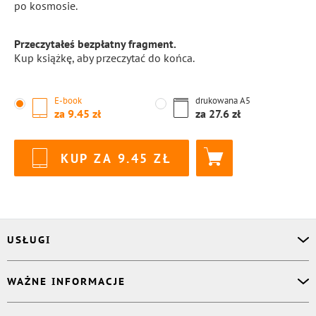
po kosmosie.
Przeczytałeś bezpłatny fragment.
Kup książkę, aby przeczytać do końca.
E-book
drukowana
A5
za
9.45
za
27.6
KUP ZA
9.45
USŁUGI
Asystent osobisty
WAŻNE INFORMACJE
Korektor
Projektant okładki
O nas