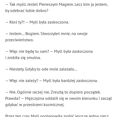
— Tak myśli. Jesteś Pierwszym Magiem. Lecz kim ja jestem,
by odebrać tobie dobro?
— Ktoś ty?! — Myśl była zaskoczona.
— Jestem… Bogiem. Stworzyłeś mnie, na swoje
przeciwieństwo.
— Więc nie będę tu sam? — Myśl była zaskoczona
i zrobiła się smutna.
— Niestety. Gdyby to ode mnie zależało…
— Więc nie zależy? — Myśl była bardziej zaskoczona.
— Nie. Ogólnie raczej nie. Zresztą to dopiero początek.
Prawda? — Mężczyzna oddalił się w swoim kierunku i zaczął
gdybać w przestrzeni kosmicznej.
Przez ten czas Myśl postanowiła zrobić jeszcze jedną rzecz,