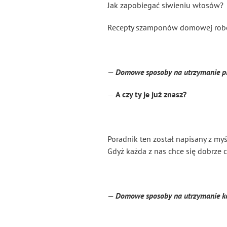
Jak zapobiegać siwieniu włosów?
Recepty szamponów domowej robo
—
Domowe sposoby na utrzymanie pię
—
A czy ty je już znasz?
Poradnik ten został napisany z my
Gdyż każda z nas chce się dobrze 
—
Domowe sposoby na utrzymanie ko