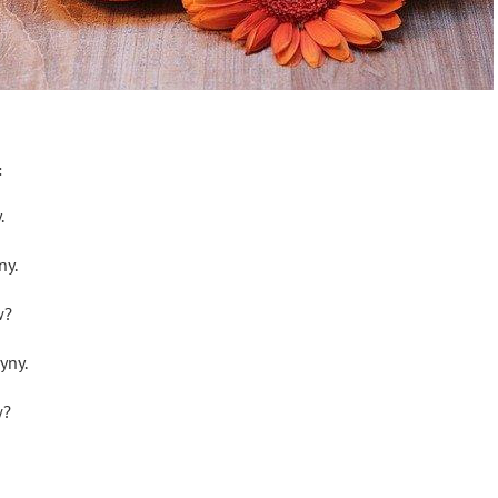
:
.
ny.
w?
yny.
w?