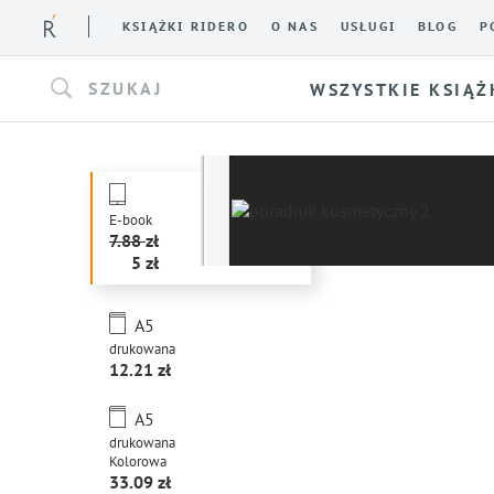
KSIĄŻKI RIDERO
O NAS
USŁUGI
BLOG
P
SZUKAJ
WSZYSTKIE KSIĄŻ
E-book
7.88
5
A5
drukowana
12.21
A5
drukowana
Kolorowa
33.09