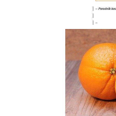
—
Poradnik kos
—