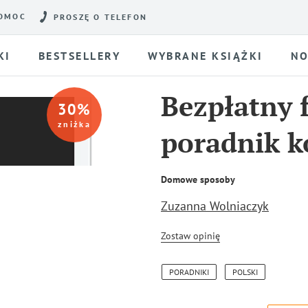
OMOC
PROSZĘ O TELEFON
KI
BESTSELLERY
WYBRANE KSIĄŻKI
NO
Bezpłatny 
30
%
zniżka
poradnik k
Domowe sposoby
Zuzanna Wolniaczyk
Zostaw opinię
PORADNIKI
POLSKI