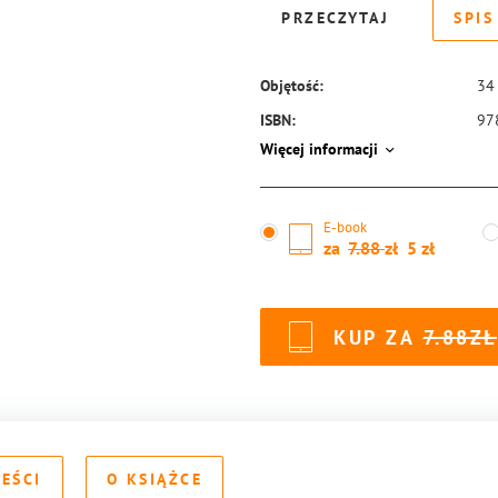
PRZECZYTAJ
SPIS
Objętość:
34
ISBN:
97
Więcej informacji
E-book
za
7.88
5
KUP ZA
7.88
REŚCI
O KSIĄŻCE