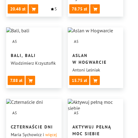
20.48
5
78.75
A5
A5
BALI, BALI
ASLAN
W HOGWARCIE
Wlodzimierz Krzysztofik
Antoni Leśniak
7.88
15.75
A5
A5
CZTERNAŚCIE DNI
AKTYWUJ PEŁNĄ
MOC SIEBIE
Maria Sychowicz
i
więcej