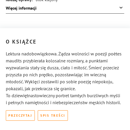
Więcej informacji
ISBN:
978-83-8245-994-4
O KSIĄŻCE
Lektura nadobowiązkowa. Żądza wolności w poezji poètes
maudits przybierała kolosalne rozmiary, a punktami
wyzwalania stały się dusza, ciało i miłość. Śmierć przecież
przyszła po nich prędko, pozostawiając im wieczną
młodość. Wyklęci zostawili po sobie poezję niepokoju,
pokazali, jak przekracza się granice.
To dziewiętnastowieczny portret tamtych burzliwych myśli
i pełnych namiętności i niebezpieczeństw męskich historii.
PRZECZYTAJ
SPIS TREŚCI