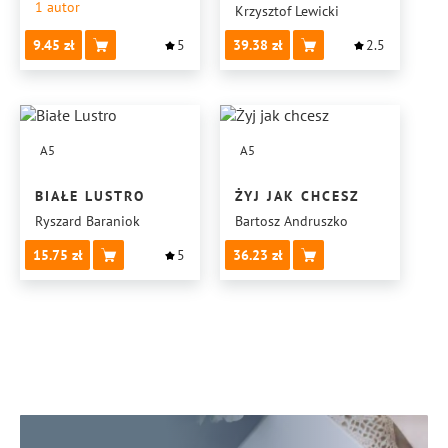
1
autor
Krzysztof Lewicki
9.45
5
39.38
2.5
A5
A5
BIAŁE LUSTRO
ŻYJ JAK CHCESZ
Ryszard Baraniok
Bartosz Andruszko
15.75
5
36.23