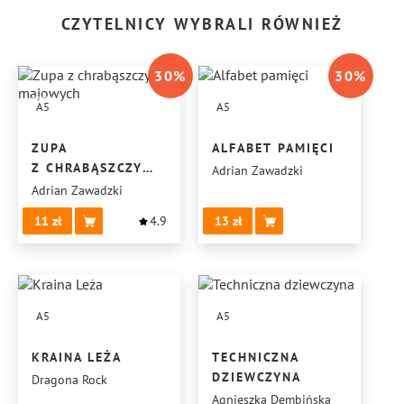
CZYTELNICY WYBRALI RÓWNIEŻ
30
%
30
%
A5
A5
ZUPA
ALFABET PAMIĘCI
Z CHRABĄSZCZY
Adrian Zawadzki
MAJOWYCH
Adrian Zawadzki
11
4.9
13
A5
A5
KRAINA LEŻA
TECHNICZNA
DZIEWCZYNA
Dragona Rock
Agnieszka Dembińska