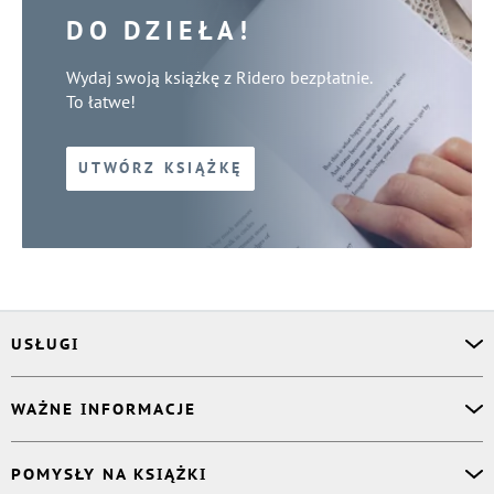
DO DZIEŁA!
Wydaj swoją książkę z Ridero bezpłatnie.
To łatwe!
UTWÓRZ KSIĄŻKĘ
USŁUGI
Asystent osobisty
WAŻNE INFORMACJE
Korektor
Projektant okładki
O nas
POMYSŁY NA KSIĄŻKI
Druk Twojej książki
Książki Ridero