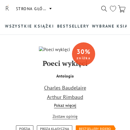
STRONA GŁÓWNA
WSZYSTKIE KSIĄŻKI
BESTSELLERY
WYBRANE KSIĄ
30
%
zniżka
Poeci wyklęci
Antologia
Charles Baudelaire
Arthur Rimbaud
Pokaż więcej
Paul Verlaine
Zostaw opinię
POEZJA
PROZA KLASYCZNA
BESTSELLERY RIDERO