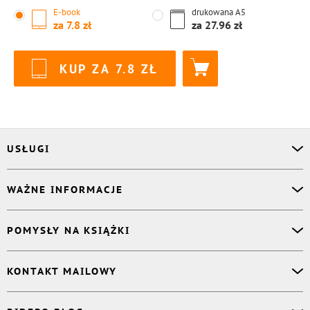
E-book
drukowana
A5
za
7.8
za
27.96
KUP ZA
7.8
USŁUGI
Asystent osobisty
WAŻNE INFORMACJE
Korektor
Projektant okładki
O nas
POMYSŁY NA KSIĄŻKI
Druk Twojej książki
Książki Ridero
Publikacja
Pomoc
Książka wspomnień
KONTAKT MAILOWY
Polityka prywatności
Dzienniczek malucha
Książka eksperta
Dział pomocy
:
support@ridero.pl