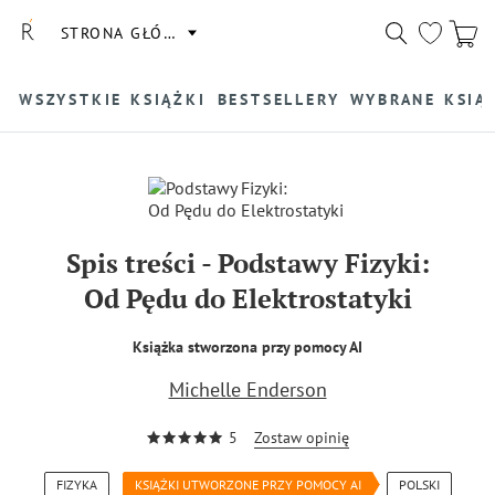
STRONA GŁÓWNA
WSZYSTKIE KSIĄŻKI
BESTSELLERY
WYBRANE KSIĄ
Spis treści
-
Podstawy Fizyki:
Od Pędu do Elektrostatyki
Książka stworzona przy pomocy AI
Michelle Enderson
5
Zostaw opinię
FIZYKA
KSIĄŻKI UTWORZONE PRZY POMOCY AI
POLSKI