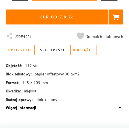
KUP OD 7.8
Udostępnij
Do moich ulubionych
PRZECZYTAJ
SPIS TREŚCI
O KSIĄŻCE
Objętość:
112
str.
Blok tekstowy:
papier offsetowy 90 g/m2
Format:
145 × 205 mm
Okładka:
miękka
Rodzaj oprawy:
blok klejony
Więcej informacji
ISBN:
978-83-8369-770-3