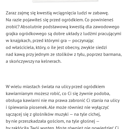
Zaraz zajmę się kwestią wciągnięcia ludzi w zabawę.
Na razie pojawiłeś się przed ogródkiem. Co powinieneś
zrobić? Absolutnie podstawową kwestią dla zawodowego
grajka ogródkowego są dobre układy z ludźmi pracującymi
w knajpkach, przed którymi gra — poczynając
od właściciela, który, o ile jest obecny, zwykle siedzi
nad kawą przy jednym ze stolików z tyłu, poprzez barmana,
a skończywszy na kelnerach.
W wielu miastach świata na ulicy przed ogródkiem
kawiarnianym możesz robić, co Ci się żywnie podoba,
obsługa kawiarni nie ma prawa zabronić Ci stania na ulicy
i śpiewania piosenek. Ale może również nie wyłączyć
sączącej się z głośników muzyki — na tyle cichej,
by nie przeszkadzała gościom, na tyle głośnej —
by zakłóciła Twój występ. Może również nie powiedzieć Ci,