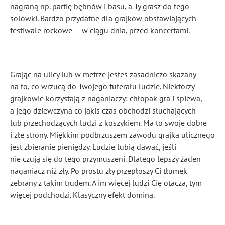
nagraną np. partię bębnów i basu, a Ty grasz do tego
solówki. Bardzo przydatne dla grajków obstawiających
festiwale rockowe — w ciągu dnia, przed koncertami.
Grając na ulicy lub w metrze jesteś zasadniczo skazany
na to, co wrzucą do Twojego futerału ludzie. Niektórzy
grajkowie korzystają z naganiaczy: chłopak gra i śpiewa,
a jego dziewczyna co jakiś czas obchodzi słuchających
lub przechodzących ludzi z koszykiem. Ma to swoje dobre
i złe strony. Miękkim podbrzuszem zawodu grajka ulicznego
jest zbieranie pieniędzy. Ludzie lubią dawać, jeśli
nie czują się do tego przymuszeni. Dlatego lepszy żaden
naganiacz niż zły. Po prostu zły przepłoszy Ci tłumek
zebrany z takim trudem. A im więcej ludzi Cię otacza, tym
więcej podchodzi. Klasyczny efekt domina.