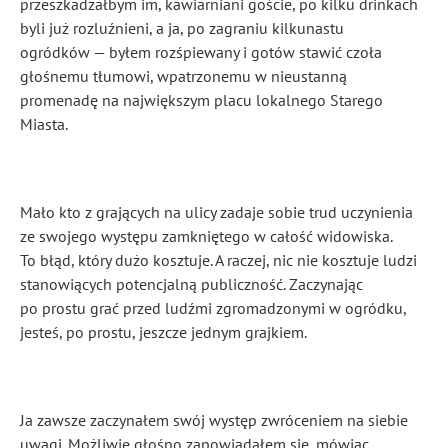
przeszkadzałbym im, kawiarniani goście, po kilku drinkach
byli już rozluźnieni, a ja, po zagraniu kilkunastu
ogródków — byłem rozśpiewany i gotów stawić czoła
głośnemu tłumowi, wpatrzonemu w nieustanną
promenadę na największym placu lokalnego Starego
Miasta.
Mało kto z grających na ulicy zadaje sobie trud uczynienia
ze swojego występu zamkniętego w całość widowiska.
To błąd, który dużo kosztuje. A raczej, nic nie kosztuje ludzi
stanowiących potencjalną publiczność. Zaczynając
po prostu grać przed ludźmi zgromadzonymi w ogródku,
jesteś, po prostu, jeszcze jednym grajkiem.
Ja zawsze zaczynałem swój występ zwróceniem na siebie
uwagi. Możliwie głośno zapowiadałem się, mówiąc