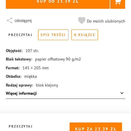
KUP OD 23.39
Udostępnij
Do moich ulubionych
PRZECZYTAJ
SPIS TREŚCI
O KSIĄŻCE
Objętość:
107
str.
Blok tekstowy:
papier offsetowy 90 g/m2
Format:
145 × 205 mm
Okładka:
miękka
Rodzaj oprawy:
blok klejony
Więcej informacji
ISBN:
978-83-8221-689-9
PRZECZYTAJ
KUP ZA
23.39