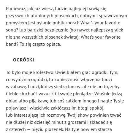
Ponieważ, jak już wiesz, ludzie najlepiej bawią się
przy swoich ulubionych piosenkach, dobrym i sprawdzonym
pomysłem jest pytanie publiczności: What’s your favorite
song? lub bardziej bezpiecznie (bo nawet najlepszy grajek
nie zna wszystkich piosenek świata): What’s your favorite
band? To się często opłaca.
OGRÓDKI
To było moje królestwo. Uwielbiałem grać ogródki. Tym,
co wyróżnia ogródki, to konieczność włączenia ludzi
w zabawę. Ludzi, którzy siedzą tam wcale nie po to, żeby
Ciebie słuchać i wrzucić Ci swoje pieniądze. Właśnie jedzą
obiad albo piją kawę lub coś całkiem innego i nagle Ty się
pojawiasz i właściwie zakłócasz im błogi spokój,
lub interesującą ich rozmowę. Twój show powinien trwać
nie dłużej niż dziesięć minut z groszami i składać się
z czterech — pięciu piosenek. Na tyle bowiem starcza