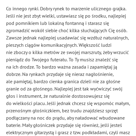
Co innego rynki. Dobry rynek to marzenie ulicznego grajka.
Jeśli nie jest zbyt wielki, ustawiasz się po środku, najlepiej
pod pomnikiem lub lokalną fontanną i starasz się
zgromadzić wokół siebie choć kilka słuchających Cię osób.
Zawsze jednak najlepiej usadawiać się wzdłuż naturalnych,
pieszych ciągów komunikacyjnych. Większość ludzi
nie zboczy o kilka metrów ze swojej marszruty, żeby wrzucić
pieniądz do Twojego futerału. To Ty musisz znaleźć się
na ich drodze. To bardzo ważna zasada i zapamiętaj ją
dobrze. Na rynkach przydaje się nieraz nagłośnienie,
ale pamiętaj, bardzo cienka granica dzieli nie za głośne
granie od za głośnego. Najlepiej jest tak wyćwiczyć swój
głos i instrument, że naturalnie dostosowujesz się
do wielkości placu. Jeśli jednak chcesz się wspomóc małym,
przenośnym głośniczkiem, bez trudu znajdziesz sprzęt
podłączany na noc do prądu, aby naładować wbudowane
baterie. Mały głośniczek przydaje się również, jeśli jesteś
elektrycznym gitarzystą i grasz z tzw. podkładami, czyli masz