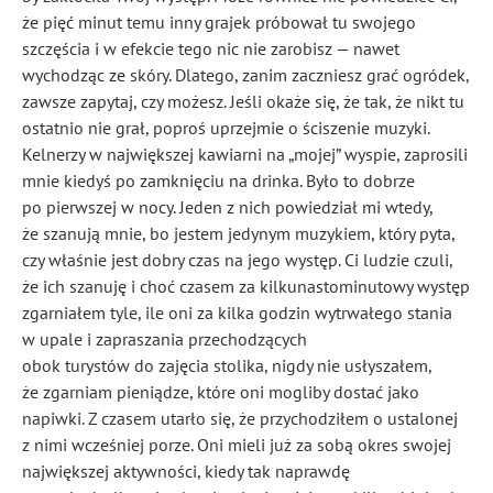
że pięć minut temu inny grajek próbował tu swojego
szczęścia i w efekcie tego nic nie zarobisz — nawet
wychodząc ze skóry. Dlatego, zanim zaczniesz grać ogródek,
zawsze zapytaj, czy możesz. Jeśli okaże się, że tak, że nikt tu
ostatnio nie grał, poproś uprzejmie o ściszenie muzyki.
Kelnerzy w największej kawiarni na „mojej” wyspie, zaprosili
mnie kiedyś po zamknięciu na drinka. Było to dobrze
po pierwszej w nocy. Jeden z nich powiedział mi wtedy,
że szanują mnie, bo jestem jedynym muzykiem, który pyta,
czy właśnie jest dobry czas na jego występ. Ci ludzie czuli,
że ich szanuję i choć czasem za kilkunastominutowy występ
zgarniałem tyle, ile oni za kilka godzin wytrwałego stania
w upale i zapraszania przechodzących
obok turystów do zajęcia stolika, nigdy nie usłyszałem,
że zgarniam pieniądze, które oni mogliby dostać jako
napiwki. Z czasem utarło się, że przychodziłem o ustalonej
z nimi wcześniej porze. Oni mieli już za sobą okres swojej
największej aktywności, kiedy tak naprawdę