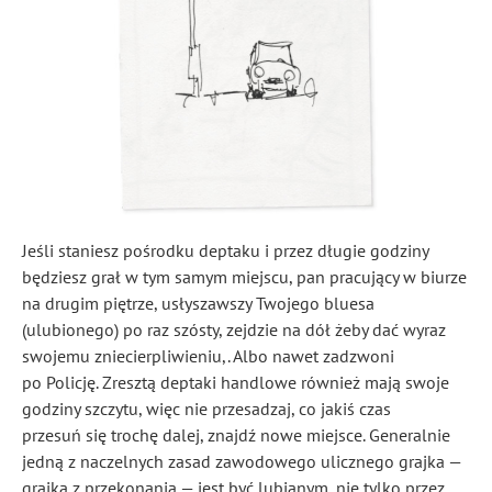
Jeśli staniesz pośrodku deptaku i przez długie godziny
będziesz grał w tym samym miejscu, pan pracujący w biurze
na drugim piętrze, usłyszawszy Twojego bluesa
(ulubionego) po raz szósty, zejdzie na dół żeby dać wyraz
swojemu zniecierpliwieniu,. Albo nawet zadzwoni
po Policję. Zresztą deptaki handlowe również mają swoje
godziny szczytu, więc nie przesadzaj, co jakiś czas
przesuń się trochę dalej, znajdź nowe miejsce. Generalnie
jedną z naczelnych zasad zawodowego ulicznego grajka —
grajka z przekonania — jest być lubianym, nie tylko przez