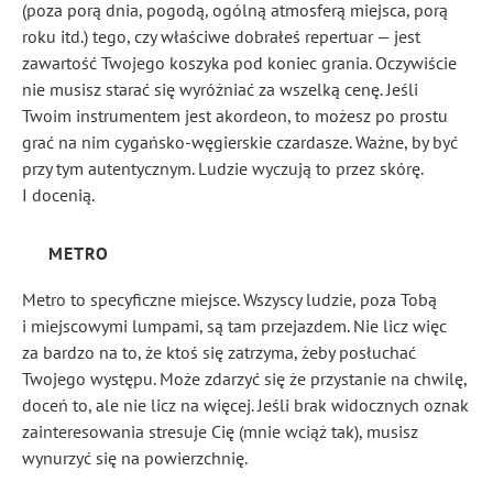
(poza porą dnia, pogodą, ogólną atmosferą miejsca, porą
roku itd.) tego, czy właściwe dobrałeś repertuar — jest
zawartość Twojego koszyka pod koniec grania. Oczywiście
nie musisz starać się wyróżniać za wszelką cenę. Jeśli
Twoim instrumentem jest akordeon, to możesz po prostu
grać na nim cygańsko-węgierskie czardasze. Ważne, by być
przy tym autentycznym. Ludzie wyczują to przez skórę.
I docenią.
METRO
Metro to specyficzne miejsce. Wszyscy ludzie, poza Tobą
i miejscowymi lumpami, są tam przejazdem. Nie licz więc
za bardzo na to, że ktoś się zatrzyma, żeby posłuchać
Twojego występu. Może zdarzyć się że przystanie na chwilę,
doceń to, ale nie licz na więcej. Jeśli brak widocznych oznak
zainteresowania stresuje Cię (mnie wciąż tak), musisz
wynurzyć się na powierzchnię.