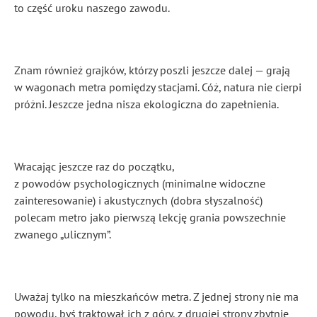
to część uroku naszego zawodu.
Znam również grajków, którzy poszli jeszcze dalej — grają
w wagonach metra pomiędzy stacjami. Cóż, natura nie cierpi
próżni. Jeszcze jedna nisza ekologiczna do zapełnienia.
Wracając jeszcze raz do początku,
z powodów psychologicznych (minimalne widoczne
zainteresowanie) i akustycznych (dobra słyszalność)
polecam metro jako pierwszą lekcję grania powszechnie
zwanego „ulicznym”.
Uważaj tylko na mieszkańców metra. Z jednej strony nie ma
powodu, byś traktował ich z góry, z drugiej strony zbytnie