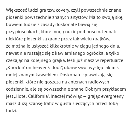
Większość ludzi gra tzw. covery, czyli powszechnie znane
piosenki powszechnie znanych artystów. Ma to swoją siłę,
bowiem ludzie z zasady doskonale bawią się
przy piosenkach, które mogą nucić pod nosem. Jednak
niektóre piosenki są grane przez tak wielu grajków,
że można je usłyszeć kilkakrotnie w ciągu jednego dnia,
nawet nie ruszając się z kawiarnianego ogródka, a tylko
czekając na kolejnego grajka. Jeśli już masz w repertuarze
„Knockin’ on heaven’s door”, ubarw swój występ jakimiś
mniej znanym kawałkiem. Doskonale sprawdzają się
piosenki, które nie goszczą na antenach radiowych
codziennie, ale są powszechnie znane. Dobrym przykładem
jest „Hotel California”. Inaczej mówiąc — grając evergreeny
masz dużą szansę trafić w gusta siedzących przed Tobą
ludzi.