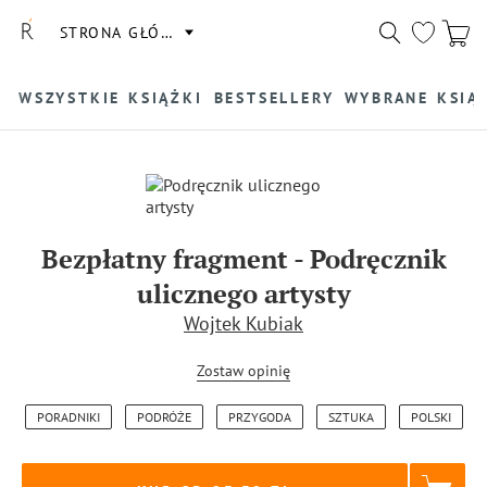
STRONA GŁÓWNA
WSZYSTKIE KSIĄŻKI
BESTSELLERY
WYBRANE KSIĄ
Bezpłatny fragment
-
Podręcznik
ulicznego artysty
Wojtek Kubiak
Zostaw opinię
PORADNIKI
PODRÓŻE
PRZYGODA
SZTUKA
POLSKI