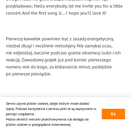
przykładowo; Hello everybody, let me invite you for a little
concert. And the first song is… I hope you’ll love it!
Pierwszy kawałek powinien być z zasady energetyczny,
niezbyt długi i możliwie melodyjny. Nie zamykaj oczu,
nie odjeżdżaj, bacznie podczas grania obserwuj ludzi i ich
reakcję. Zawodowy grajek już pod koniec pierwszego
numeru wie do kogo, za kilkanaście minut, podejdzie
po pierwsze pieniądze.
Kończy się pierwszy numer. Klaszczą. To super,
Serwis używa plików cookies, dzięki którym może działać
ale nie zdarza się zbyt często. Zwykle to Ty musisz ich
lepiej. Podczas korzystania z serwisu pliki te są zapisywane w
zachęcić, wciągnąć w zabawę. To nieledwie tak samo
Ok
pamięci urządzenia.
Można określić warunki przechowywania lub dostępu do
ważne, jak Twój występ. To po prostu dalsza część występu.
plików cookies w przeglądarce internetowej.