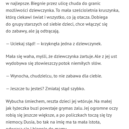
w najlepsze. Biegnie przez ulicę chuda do granic
możliwości dziewczynka. To mała sześcioletnia kruszynka,
którą ciekawi świat i wszystko, co ją otacza. Dobiega
do grupy starszych od siebie dzieci, chce włączyć się
do zabawy, ale ją odtrącają.
— Uciekaj stąd! — krzyknęła jedna z dziewczynek.
Mała się waha, myśli, że dziewczynka żartuje. Ale z jej ust
wydobywa się złowieszczy potok niemiłych słów.
— Wynocha, chudzielcu, to nie zabawa dla ciebie.
— Jeszcze tu jesteś? Zmiataj stąd szybko.
Wybucha śmiechem, reszta dzieci jej wtóruje. Na małej
jak łyżeczka buzi powstaje grymas żalu. Jej ogromne oczy
robią się jeszcze większe, a po policzkach toczą się łzy
niemocy. Dusia, bo tak na imię ma ta mała istota,
odwraca się i biegnie do mamy.