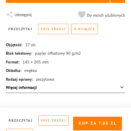
Udostępnij
Do moich ulubionych
PRZECZYTAJ
SPIS TREŚCI
O KSIĄŻCE
Objętość:
17
str.
Blok tekstowy:
papier offsetowy 90 g/m2
Format:
145 × 205 mm
Okładka:
miękka
Rodzaj oprawy:
zeszytowa
Więcej informacji
ISBN:
978-83-8155-343-8
PRZECZYTAJ
SPIS TREŚCI
KUP ZA
7.88