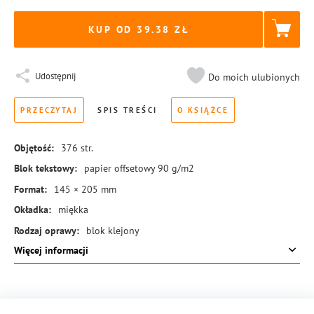
KUP OD 39.38
Udostępnij
Do moich ulubionych
PRZECZYTAJ
SPIS TREŚCI
O KSIĄŻCE
Objętość:
376
str.
Blok tekstowy:
papier offsetowy 90 g/m2
Format:
145 × 205 mm
Okładka:
miękka
Rodzaj oprawy:
blok klejony
Więcej informacji
ISBN:
978-83-8455-114-1