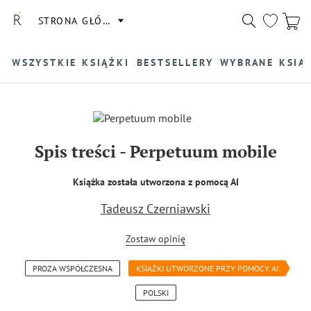
STRONA GŁÓWNA
WSZYSTKIE KSIĄŻKI
BESTSELLERY
WYBRANE KSIĄ
Spis treści
-
Perpetuum mobile
Książka została utworzona z pomocą AI
Tadeusz Czerniawski
Zostaw opinię
PROZA WSPÓŁCZESNA
KSIĄŻKI UTWORZONE PRZY POMOCY AI
POLSKI