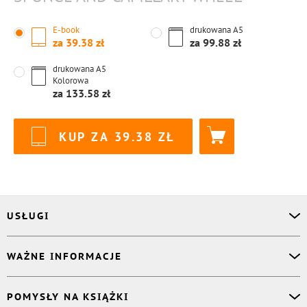
E-book
drukowana
A5
za
39.38
za
99.88
drukowana
A5
Kolorowa
za
133.58
KUP ZA
39.38
USŁUGI
Asystent osobisty
WAŻNE INFORMACJE
Korektor
Projektant okładki
O nas
POMYSŁY NA KSIĄŻKI
Druk Twojej książki
Książki Ridero