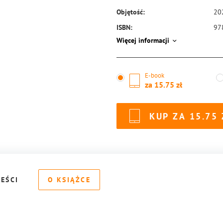
Objętość:
20
ISBN:
97
Więcej informacji
E-book
za
15.75
KUP ZA
15.75
REŚCI
O KSIĄŻCE