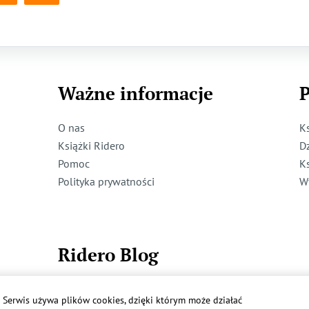
Ważne informacje
P
O nas
K
Książki Ridero
D
Pomoc
K
Polityka prywatności
W
Ridero Blog
Dzieci też mogą pisać!
Serwis używa plików cookies, dzięki którym może działać
Więcej