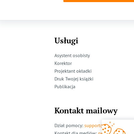
Usługi
Asystent osobisty
Korektor
Projektant okładki
Druk Twojej książki
Publikacja
Kontakt mailowy
Dział pomocy
:
support@ridero.pl
Kontakt dla mediów
:
pr@ridero.pl