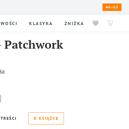
WEJDŹ
WOŚCI
KLASYKA
ZNIŻKA
-
Patchwork
ka
 TREŚCI
O KSIĄŻCE