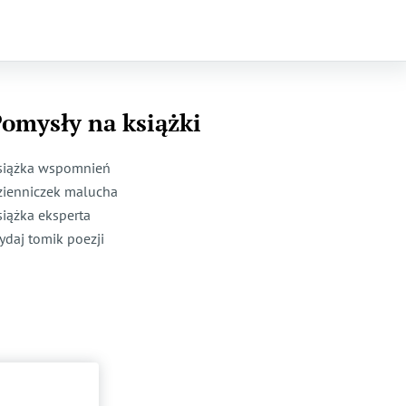
omysły na książki
siążka wspomnień
zienniczek malucha
siążka eksperta
ydaj tomik poezji