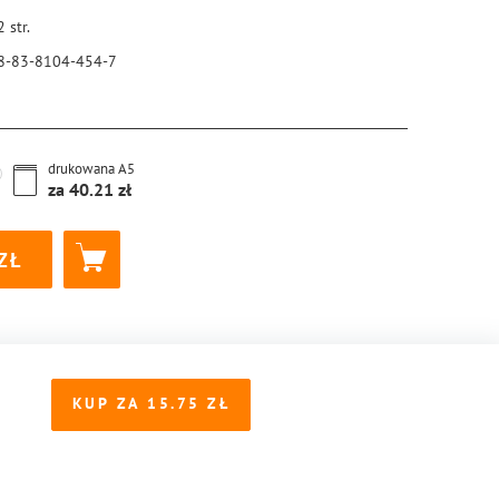
2
str.
8-83-8104-454-7
drukowana
A5
za
40.21
KUP ZA
15.75