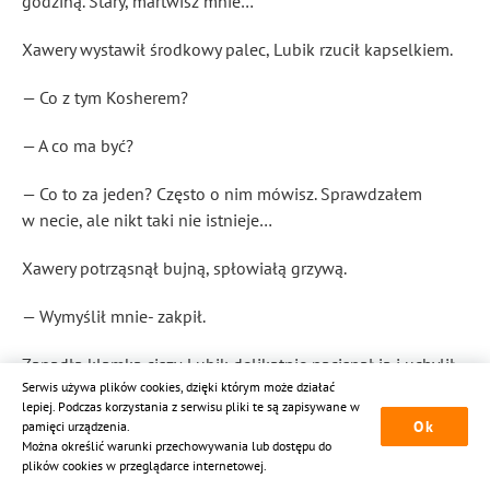
godziną. Stary, martwisz mnie…
Xawery wystawił środkowy palec, Lubik rzucił kapselkiem.
— Co z tym Kosherem?
— A co ma być?
— Co to za jeden? Często o nim mówisz. Sprawdzałem
w necie, ale nikt taki nie istnieje…
Xawery potrząsnął bujną, spłowiałą grzywą.
— Wymyślił mnie- zakpił.
Zapadła klamka ciszy. Lubik delikatnie nacisnął ją i uchylił
Serwis używa plików cookies, dzięki którym może działać
usta.
lepiej. Podczas korzystania z serwisu pliki te są zapisywane w
Ok
pamięci urządzenia.
— A nie ty jego?
Można określić warunki przechowywania lub dostępu do
plików cookies w przeglądarce internetowej.
— A co za różnica kto kogo? Może wszyscy jesteśmy