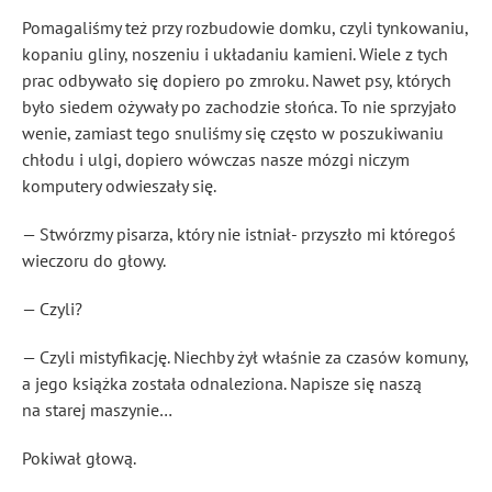
Pomagaliśmy też przy rozbudowie domku, czyli tynkowaniu,
kopaniu gliny, noszeniu i układaniu kamieni. Wiele z tych
prac odbywało się dopiero po zmroku. Nawet psy, których
było siedem ożywały po zachodzie słońca. To nie sprzyjało
wenie, zamiast tego snuliśmy się często w poszukiwaniu
chłodu i ulgi, dopiero wówczas nasze mózgi niczym
komputery odwieszały się.
— Stwórzmy pisarza, który nie istniał- przyszło mi któregoś
wieczoru do głowy.
— Czyli?
— Czyli mistyfikację. Niechby żył właśnie za czasów komuny,
a jego książka została odnaleziona. Napisze się naszą
na starej maszynie…
Pokiwał głową.