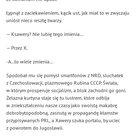
Łypnął z zaciekawieniem, kącik ust, jak miał to w zwyczaju
uniósł nieco resztę twarzy.
— Ksawery? Nie lubię tego imienia…
— Przez X.
-A...to wiele zmienia…
Spodobał mu się pomysł smartfonów z NRD, sluchatek
z Czechosłowacji, plazmowego Rubina CCCP. Świata,
w którym prosperuje socjalizm, a blok zachodni go goni.
Żelazna kurtyna staje się tu lustrem, które odbija
w zniekształceniu nasze czasy jako swoistą makabrę
dobrobytopodobną, zasnutą w propagandę kłamstw
przypisywanych PRL, a Xawery szuka portalu, by uciec
z powrotem do Jugosławii.