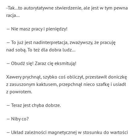
-Tak...to autorytatywne stwierdzenie, ale jest w tym pewna
racja…
— Nie masz pracy i pieniędzy!
— To już jest nadinterpretacja, zważywszy, że pracuję
nad sobą. To też dla dobra ludz…
— Obudź się! Zaraz cię eksmitują!
Xawery prychnął, szybko coś obliczył, przestawił doniczkę
z zasuszonym kaktusem, przepchnął nieco szafkę i usiadł
z powrotem.
— Teraz jest chyba dobrze.
— Niby co?
— Układ zależności magnetycznej w stosunku do wartości