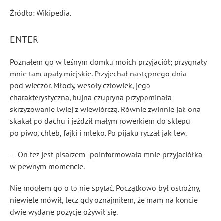
Źródło: Wikipedia.
ENTER
Poznałem go w leśnym domku moich przyjaciół; przygnały
mnie tam upały miejskie. Przyjechał następnego dnia
pod wieczór. Młody, wesoły człowiek, jego
charakterystyczna, bujna czupryna przypominała
skrzyżowanie lwiej z wiewiórczą. Równie zwinnie jak ona
skakał po dachu i jeździł małym rowerkiem do sklepu
po piwo, chleb, fajki i mleko. Po pijaku ryczał jak lew.
— On też jest pisarzem- poinformowała mnie przyjaciółka
w pewnym momencie.
Nie mogłem go o to nie spytać. Początkowo był ostrożny,
niewiele mówił, lecz gdy oznajmiłem, że mam na koncie
dwie wydane pozycje ożywił się.