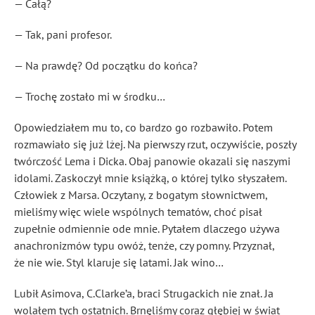
— Całą?
— Tak, pani profesor.
— Na prawdę? Od początku do końca?
— Trochę zostało mi w środku…
Opowiedziałem mu to, co bardzo go rozbawiło. Potem
rozmawiało się już lżej. Na pierwszy rzut, oczywiście, poszły
twórczość Lema i
Dick
a. Obaj panowie okazali się naszymi
idolami. Zaskoczył mnie książką, o której tylko słyszałem.
Człowiek z Marsa. Oczytany, z bogatym słownictwem,
mieliśmy więc wiele wspólnych tematów, choć pisał
zupełnie odmiennie ode mnie. Pytałem dlaczego używa
anachronizmów typu owóż, tenże, czy pomny. Przyznał,
że nie wie. Styl klaruje się latami. Jak wino…
Lubił Asimova, C.Clarke’a, braci Strugackich nie znał. Ja
wolałem tych ostatnich. Brnęliśmy coraz głębiej w świat