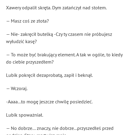
Xawery odpalił skręta. Dym zatańczył nad stołem.
— Masz coś ze złota?
— Nie- zakręcił butelką -Czy ty czasem nie próbujesz
wyłudzić kasę?
— To może być brakujący element. A tak w ogóle, to kiedy
do ciebie przyszedłem?
Lubik pokręcił dezaprobatą, zapił i beknął.
— Wczoraj.
-Aaaa...to mogę jeszcze chwilę posiedzieć.
Lubik spoważniał.
— No dobrze… znaczy, nie dobrze...przyszedłeś przed