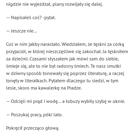
nigdzie nie wyjeżdżał, plany rozwijały się dalej.
— Napisałeś coś? -pytał.
— Jeszcze nie…
Coś w nim jakby narastało. Wiedziałem, że tęskni za córką
przyjaciół, w której nieszczęśliwe się zakochał. Ja tęskniłem
za dziećmi. Czasami słyszałem jak mówi sam do siebie,
śmieje się, ale to nie był radosny śmiech. Te nasz smutki
w dziwny sposób tonowały się poprzez literaturę, a raczej
tonęły w literatkach. Pytałem dlaczego tu siedzi, w tym
lesie, skoro ma kawalerkę na Pradze.
— Odcięli mi prąd i wodę… a łobuzy wybiły szybę w oknie.
— Poszukaj pracy, póki lato.
Pokręcił przecząco głową.