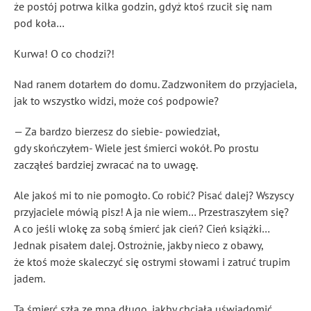
że postój potrwa kilka godzin, gdyż ktoś rzucił się nam
pod koła…
Kurwa! O co chodzi?!
Nad ranem dotarłem do domu. Zadzwoniłem do przyjaciela,
jak to wszystko widzi, może coś podpowie?
— Za bardzo bierzesz do siebie- powiedział,
gdy skończyłem- Wiele jest śmierci wokół. Po prostu
zacząłeś bardziej zwracać na to uwagę.
Ale jakoś mi to nie pomogło. Co robić? Pisać dalej? Wszyscy
przyjaciele mówią pisz! A ja nie wiem… Przestraszyłem się?
A co jeśli wlokę za sobą śmierć jak cień? Cień książki…
Jednak pisałem dalej. Ostrożnie, jakby nieco z obawy,
że ktoś może skaleczyć się ostrymi słowami i zatruć trupim
jadem.
Ta śmierć szła ze mną długo, jakby chciała uświadomić,