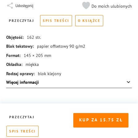
Udostępnij
Do moich ulubionych
PRZECZYTAJ
SPIS TREŚCI
O KSIĄŻCE
Objętość:
162
str.
Blok tekstowy:
papier offsetowy 90 g/m2
Format:
145 × 205 mm
Okładka:
miękka
Rodzaj oprawy:
blok klejony
Więcej informacji
ISBN:
978-83-8221-207-5
PRZECZYTAJ
KUP ZA
15.75
SPIS TREŚCI