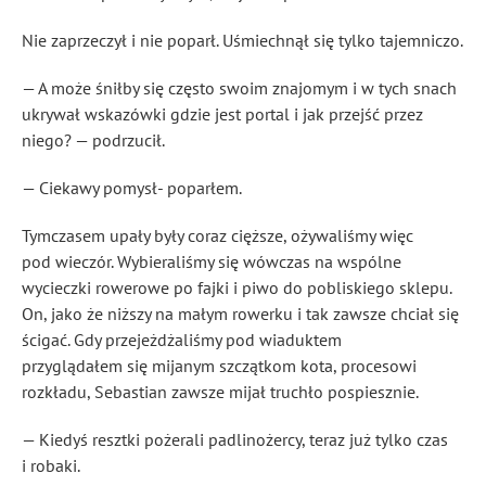
Nie zaprzeczył i nie poparł. Uśmiechnął się tylko tajemniczo.
— A może śniłby się często swoim znajomym i w tych snach
ukrywał wskazówki gdzie jest portal i jak przejść przez
niego? — podrzucił.
— Ciekawy pomysł- poparłem.
Tymczasem upały były coraz cięższe, ożywaliśmy więc
pod wieczór. Wybieraliśmy się wówczas na wspólne
wycieczki rowerowe po fajki i piwo do pobliskiego sklepu.
On, jako że niższy na małym rowerku i tak zawsze chciał się
ścigać. Gdy przejeżdżaliśmy pod wiaduktem
przyglądałem się mijanym szczątkom kota, procesowi
rozkładu, Sebastian zawsze mijał truchło pospiesznie.
— Kiedyś resztki pożerali padlinożercy, teraz już tylko czas
i robaki.