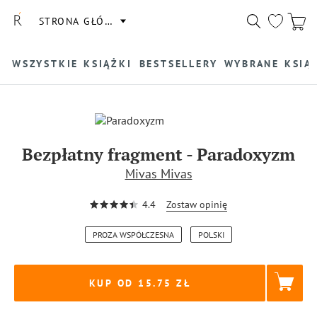
STRONA GŁÓWNA
WSZYSTKIE KSIĄŻKI
BESTSELLERY
WYBRANE KSIĄ
Bezpłatny fragment
-
Paradoxyzm
Mivas Mivas
4.4
Zostaw opinię
PROZA WSPÓŁCZESNA
POLSKI
KUP OD 15.75