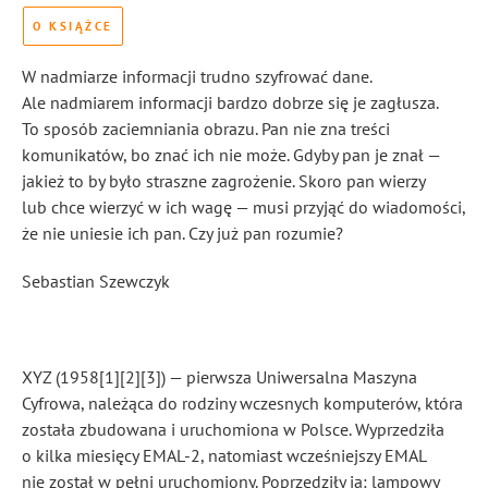
O KSIĄŻCE
W nadmiarze informacji trudno szyfrować dane.
Ale nadmiarem informacji bardzo dobrze się je zagłusza.
To sposób zaciemniania obrazu. Pan nie zna treści
komunikatów, bo znać ich nie może. Gdyby pan je znał —
jakież to by było straszne zagrożenie. Skoro pan wierzy
lub chce wierzyć w ich wagę — musi przyjąć do wiadomości,
że nie uniesie ich pan. Czy już pan rozumie?
Sebastian Szewczyk
XYZ (1958[1][2][3]) — pierwsza Uniwersalna Maszyna
Cyfrowa, należąca do rodziny wczesnych komputerów, która
została zbudowana i uruchomiona w Polsce. Wyprzedziła
o kilka miesięcy EMAL-2, natomiast wcześniejszy EMAL
nie został w pełni uruchomiony. Poprzedziły ją: lampowy