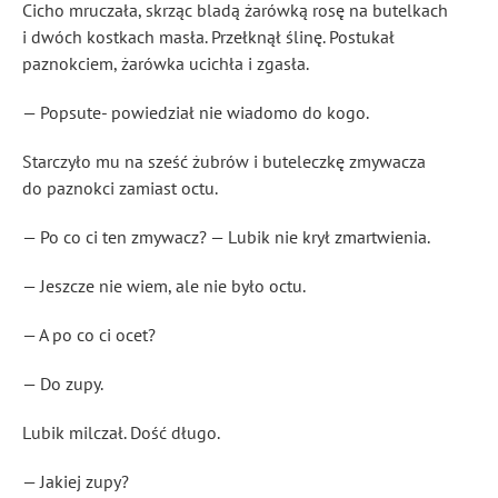
Cicho mruczała, skrząc bladą żarówką rosę na butelkach
i dwóch kostkach masła. Przełknął ślinę. Postukał
paznokciem, żarówka ucichła i zgasła.
— Popsute- powiedział nie wiadomo do kogo.
Starczyło mu na sześć żubrów i buteleczkę zmywacza
do paznokci zamiast octu.
— Po co ci ten zmywacz? — Lubik nie krył zmartwienia.
— Jeszcze nie wiem, ale nie było octu.
— A po co ci ocet?
— Do zupy.
Lubik milczał. Dość długo.
— Jakiej zupy?