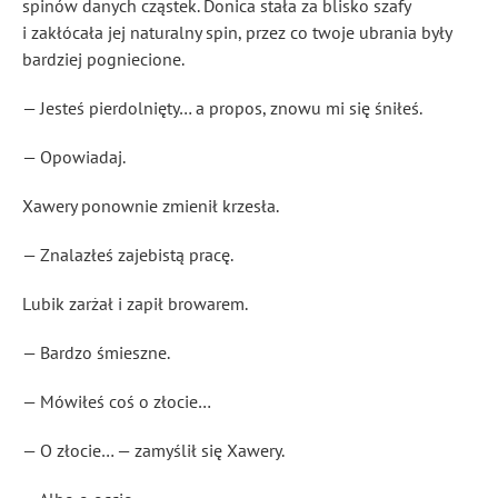
spinów danych cząstek. Donica stała za blisko szafy
i zakłócała jej naturalny spin, przez co twoje ubrania były
bardziej pogniecione.
— Jesteś pierdolnięty… a propos, znowu mi się śniłeś.
— Opowiadaj.
Xawery ponownie zmienił krzesła.
— Znalazłeś zajebistą pracę.
Lubik zarżał i zapił browarem.
— Bardzo śmieszne.
— Mówiłeś coś o złocie…
— O złocie… — zamyślił się Xawery.