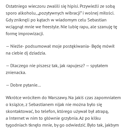
Ostatniego wieczoru zwalili się hipisi. Przywieźli ze sobą
sporo alkoholu, „pozytywnych wibracji” i wolnej miłości.
Gdy zniknęli po kątach w wiadomym celu Sebastian
wciągnął mnie we freestyle. Nie lubię rapu, ale szanuję tę
formę improwizacji.
— Nieźle- podsumował moje postękiwania- Będę mówił
na ciebie dj dziadzia.
— Dlaczego nie piszesz tak, jak rapujesz? — spytałem
znienacka.
— Dobre pytanie…
Wkrótce wróciłem do Warszawy. Na jakiś czas zapomniałem
o książce, z Sebastianem nijak nie można było się
skontaktować, bo telefon, którego używał był atrapą,
a Internet w nim to głównie grzybnia. Aż po kilku
tygodniach tknęło mnie, by go odwiedzić. Było tak, jakbym