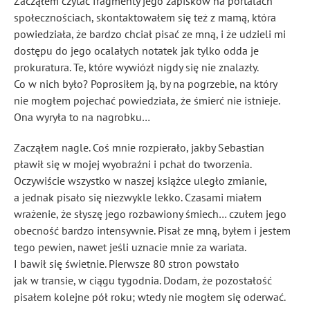
Zacząłem czytać fragmenty jego zapisków na portalach
społecznościach, skontaktowałem się też z mamą, która
powiedziała, że bardzo chciał pisać ze mną, i że udzieli mi
dostępu do jego ocalałych notatek jak tylko odda je
prokuratura. Te, które wywiózł nigdy się nie znalazły.
Co w nich było? Poprosiłem ją, by na pogrzebie, na który
nie mogłem pojechać powiedziała, że śmierć nie istnieje.
Ona wyryła to na nagrobku…
Zacząłem nagle. Coś mnie rozpierało, jakby Sebastian
pławił się w mojej wyobraźni i pchał do tworzenia.
Oczywiście wszystko w naszej książce uległo zmianie,
a jednak pisało się niezwykle lekko. Czasami miałem
wrażenie, że słyszę jego rozbawiony śmiech… czułem jego
obecność bardzo intensywnie. Pisał ze mną, byłem i jestem
tego pewien, nawet jeśli uznacie mnie za wariata.
I bawił się świetnie. Pierwsze 80 stron powstało
jak w transie, w ciągu tygodnia. Dodam, że pozostałość
pisałem kolejne pół roku; wtedy nie mogłem się oderwać.