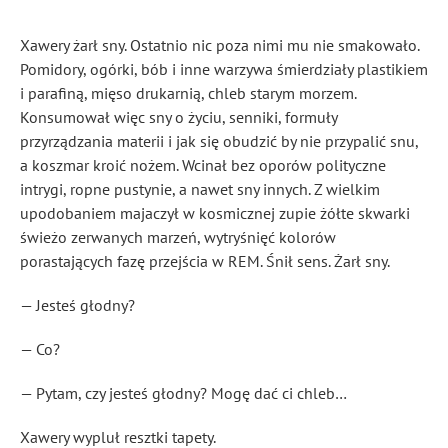
Xawery żarł sny. Ostatnio nic poza nimi mu nie smakowało.
Pomidory, ogórki, bób i inne warzywa śmierdziały plastikiem
i parafiną, mięso drukarnią, chleb starym morzem.
Konsumował więc sny o życiu, senniki, formuły
przyrządzania materii i jak się obudzić by nie przypalić snu,
a koszmar kroić nożem. Wcinał bez oporów polityczne
intrygi, ropne pustynie, a nawet sny innych. Z wielkim
upodobaniem majaczył w kosmicznej zupie żółte skwarki
świeżo zerwanych marzeń, wytryśnięć kolorów
porastających fazę przejścia w REM. Śnił sens. Żarł sny.
— Jesteś głodny?
— Co?
— Pytam, czy jesteś głodny? Mogę dać ci chleb…
Xawery wypluł resztki tapety.