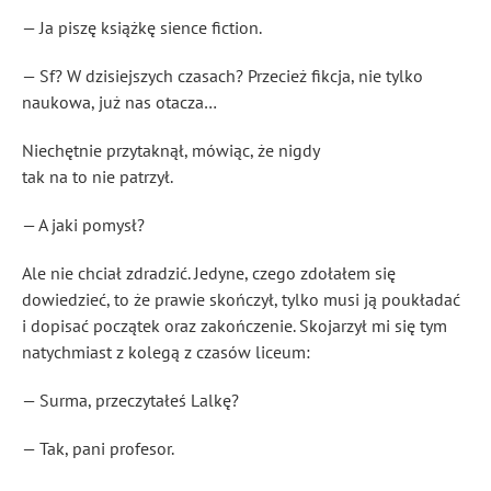
— Ja piszę książkę sience fiction.
— Sf? W dzisiejszych czasach? Przecież fikcja, nie tylko
naukowa, już nas otacza…
Niechętnie przytaknął, mówiąc, że nigdy
tak na to nie patrzył.
— A jaki pomysł?
Ale nie chciał zdradzić. Jedyne, czego zdołałem się
dowiedzieć, to że prawie skończył, tylko musi ją poukładać
i dopisać początek oraz zakończenie. Skojarzył mi się tym
natychmiast z kolegą z czasów liceum:
— Surma, przeczytałeś Lalkę?
— Tak, pani profesor.