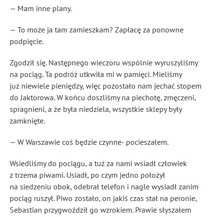
— Mam inne plany.
— To może ja tam zamieszkam? Zapłacę za ponowne
podpięcie.
Zgodził się. Następnego wieczoru wspólnie wyruszyliśmy
na pociąg. Ta podróż utkwiła mi w pamięci. Mieliśmy
już niewiele pieniędzy, więc pozostało nam jechać stopem
do Jaktorowa. W końcu doszliśmy na piechotę, zmęczeni,
spragnieni, a że była niedziela, wszystkie sklepy były
zamknięte.
— W Warszawie coś będzie czynne- pocieszałem.
Wsiedliśmy do pociągu, a tuż za nami wsiadł człowiek
z trzema piwami. Usiadł, po czym jedno położył
na siedzeniu obok, odebrał telefon i nagle wysiadł zanim
pociąg ruszył. Piwo zostało, on jakiś czas stał na peronie,
Sebastian przygwoździł go wzrokiem. Prawie słyszałem