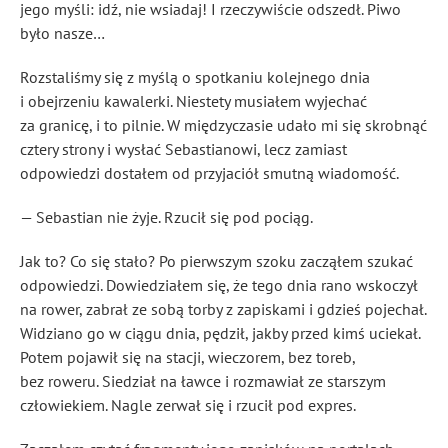
jego myśli: idź, nie wsiadaj! I rzeczywiście odszedł. Piwo
było nasze…
Rozstaliśmy się z myślą o spotkaniu kolejnego dnia
i obejrzeniu kawalerki. Niestety musiałem wyjechać
za granicę, i to pilnie. W międzyczasie udało mi się skrobnąć
cztery strony i wysłać Sebastianowi, lecz zamiast
odpowiedzi dostałem od przyjaciół smutną wiadomość.
— Sebastian nie żyje. Rzucił się pod pociąg.
Jak to? Co się stało? Po pierwszym szoku zacząłem szukać
odpowiedzi. Dowiedziałem się, że tego dnia rano wskoczył
na rower, zabrał ze sobą torby z zapiskami i gdzieś pojechał.
Widziano go w ciągu dnia, pędził, jakby przed kimś uciekał.
Potem pojawił się na stacji, wieczorem, bez toreb,
bez roweru. Siedział na ławce i rozmawiał ze starszym
człowiekiem. Nagle zerwał się i rzucił pod expres.