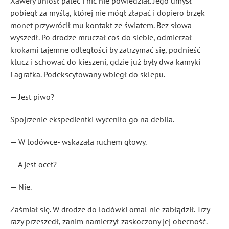
Xawery uniósł palec i nic nie powiedział. Jego umysł
pobiegł za myślą, której nie mógł złapać i dopiero brzęk
monet przywrócił mu kontakt ze światem. Bez słowa
wyszedł. Po drodze mruczał coś do siebie, odmierzał
krokami tajemne odległości by zatrzymać się, podnieść
klucz i schować do kieszeni, gdzie już były dwa kamyki
i agrafka. Podekscytowany wbiegł do sklepu.
— Jest piwo?
Spojrzenie ekspedientki wyceniło go na debila.
— W lodówce- wskazała ruchem głowy.
— A jest ocet?
— Nie.
Zaśmiał się. W drodze do lodówki omal nie zabłądził. Trzy
razy przeszedł, zanim namierzył zaskoczony jej obecność.