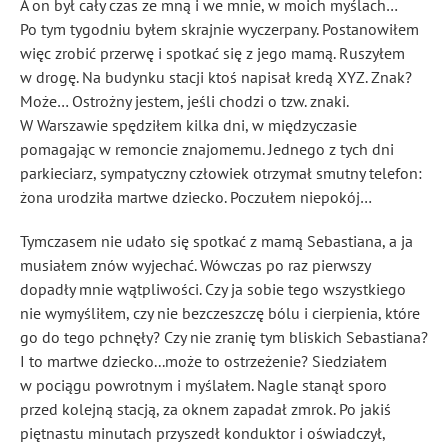
A on był cały czas ze mną i we mnie, w moich myślach…
Po tym tygodniu byłem skrajnie wyczerpany. Postanowiłem
więc zrobić przerwę i spotkać się z jego mamą. Ruszyłem
w drogę. Na budynku stacji ktoś napisał kredą XYZ. Znak?
Może… Ostrożny jestem, jeśli chodzi o tzw. znaki.
W Warszawie spędziłem kilka dni, w międzyczasie
pomagając w remoncie znajomemu. Jednego z tych dni
parkieciarz, sympatyczny człowiek otrzymał smutny telefon:
żona urodziła martwe dziecko. Poczułem niepokój…
Tymczasem nie udało się spotkać z mamą Sebastiana, a ja
musiałem znów wyjechać. Wówczas po raz pierwszy
dopadły mnie wątpliwości. Czy ja sobie tego wszystkiego
nie wymyśliłem, czy nie bezczeszczę bólu i cierpienia, które
go do tego pchnęły? Czy nie zranię tym bliskich Sebastiana?
I to martwe dziecko...może to ostrzeżenie? Siedziałem
w pociągu powrotnym i myślałem. Nagle stanął sporo
przed kolejną stacją, za oknem zapadał zmrok. Po jakiś
piętnastu minutach przyszedł konduktor i oświadczył,