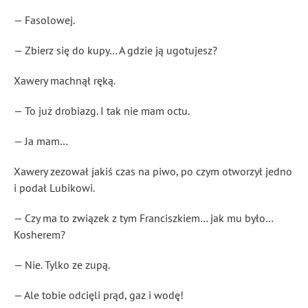
— Fasolowej.
— Zbierz się do kupy… A gdzie ją ugotujesz?
Xawery machnął ręką.
— To już drobiazg. I tak nie mam octu.
— Ja mam…
Xawery zezował jakiś czas na piwo, po czym otworzył jedno
i podał Lubikowi.
— Czy ma to związek z tym Franciszkiem… jak mu było…
Kosherem?
— Nie. Tylko ze zupą.
— Ale tobie odcięli prąd, gaz i wodę!