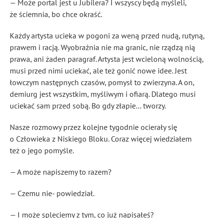
— Może portal jest u Jubilera? I wszyscy będą myśleli,
że ściemnia, bo chce okraść.
Każdy artysta ucieka w pogoni za weną przed nudą, rutyną,
prawem i racją. Wyobraźnia nie ma granic, nie rządzą nią
prawa, ani żaden paragraf. Artysta jest wcieloną wolnością,
musi przed nimi uciekać, ale też gonić nowe idee. Jest
łowczym następnych czasów, pomysł to zwierzyna. A on,
demiurg jest wszystkim, myśliwym i ofiarą. Dlatego musi
uciekać sam przed sobą. Bo gdy złapie… tworzy.
Nasze rozmowy przez kolejne tygodnie ocierały się
o Człowieka z Niskiego Bloku. Coraz więcej wiedziałem
też o jego pomyśle.
— A może napiszemy to razem?
— Czemu nie- powiedział.
— I może spleciemy z tym, co już napisałeś?