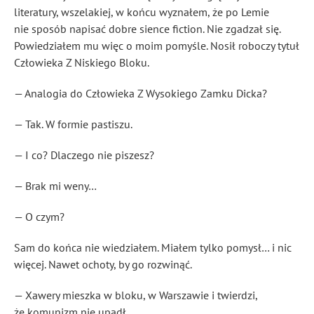
literatury, wszelakiej, w końcu wyznałem, że po Lemie
nie sposób napisać dobre sience fiction. Nie zgadzał się.
Powiedziałem mu więc o moim pomyśle. Nosił roboczy tytuł
Człowieka Z Niskiego Bloku.
— Analogia do Człowieka Z Wysokiego Zamku
Dick
a?
— Tak. W formie pastiszu.
— I co? Dlaczego nie piszesz?
— Brak mi weny…
— O czym?
Sam do końca nie wiedziałem. Miałem tylko pomysł… i nic
więcej. Nawet ochoty, by go rozwinąć.
— Xawery mieszka w bloku, w Warszawie i twierdzi,
że komunizm nie upadł.