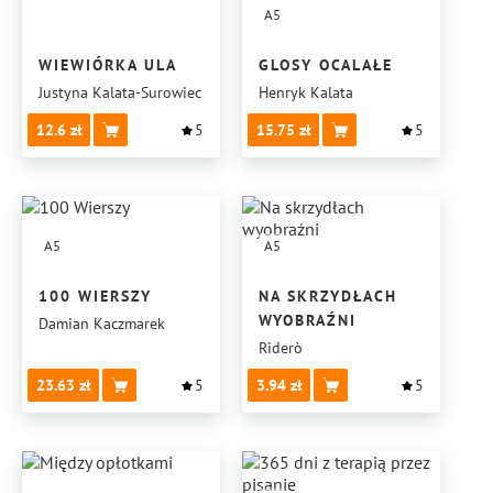
A5
WIEWIÓRKA ULA
GLOSY OCALAŁE
Justyna Kalata-Surowiec
Henryk Kalata
12.6
5
15.75
5
A5
A5
100 WIERSZY
NA SKRZYDŁACH
WYOBRAŹNI
Damian Kaczmarek
Riderò
23.63
5
3.94
5