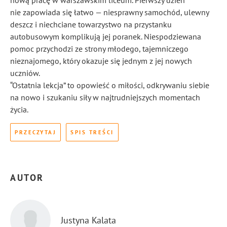
nową pracę w warszawskim liceum. Pierwszy dzień
nie zapowiada się łatwo — niesprawny samochód, ulewny
deszcz i niechciane towarzystwo na przystanku
autobusowym komplikują jej poranek. Niespodziewana
pomoc przychodzi ze strony młodego, tajemniczego
nieznajomego, który okazuje się jednym z jej nowych
uczniów.
“Ostatnia lekcja” to opowieść o miłości, odkrywaniu siebie
na nowo i szukaniu siły w najtrudniejszych momentach
życia.
PRZECZYTAJ
SPIS TREŚCI
AUTOR
Justyna Kalata