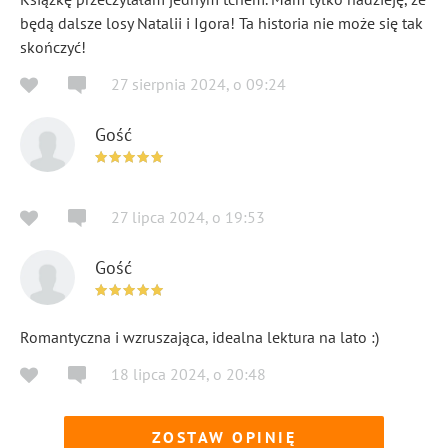
będą dalsze losy Natalii i Igora! Ta historia nie może się tak
skończyć!
27 sierpnia 2024
,
o
09:24
Gość
27 lipca 2024
,
o
19:53
Gość
Romantyczna i wzruszająca, idealna lektura na lato :)
18 lipca 2024
,
o
20:48
ZOSTAW OPINIĘ