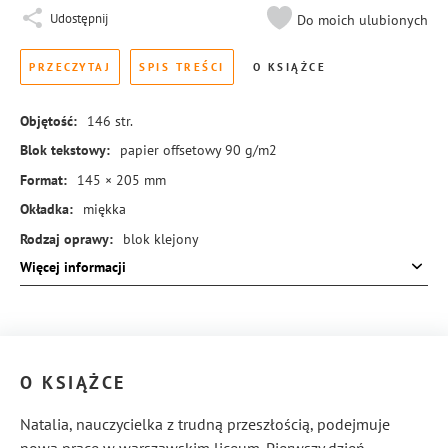
Udostępnij
Do moich ulubionych
PRZECZYTAJ
SPIS TREŚCI
O KSIĄŻCE
Objętość:
146
str.
Blok tekstowy:
papier offsetowy 90 g/m2
Format:
145 × 205 mm
Okładka:
miękka
Rodzaj oprawy:
blok klejony
Więcej informacji
ISBN:
978-83-8384-198-4
O KSIĄŻCE
Natalia, nauczycielka z trudną przeszłością, podejmuje