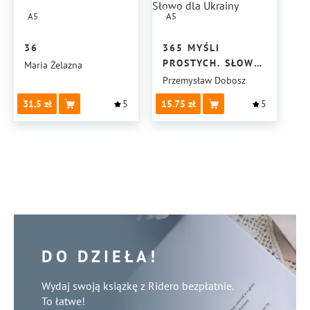
A5
A5
36
365 MYŚLI
PROSTYCH. SŁOWO
Maria Żelazna
DLA UKRAINY
Przemysław Dobosz
31.5
5
15.75
5
DO DZIEŁA!
Wydaj swoją książkę z Ridero bezpłatnie.
To łatwe!