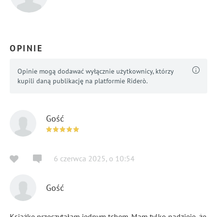
OPINIE
Opinie mogą dodawać wyłącznie użytkownicy, którzy
kupili daną publikację na platformie Riderò.
Gość
6 czerwca 2025
,
o
10:54
Gość
Książkę przeczytałam jednym tchem. Mam tylko nadzieję, że