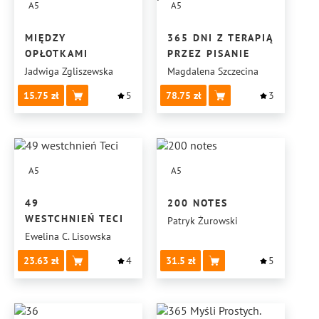
A5
A5
MIĘDZY
365 DNI Z TERAPIĄ
OPŁOTKAMI
PRZEZ PISANIE
Jadwiga Zgliszewska
Magdalena Szczecina
15.75
5
78.75
3
A5
A5
49
200 NOTES
WESTCHNIEŃ TECI
Patryk Żurowski
Ewelina C. Lisowska
23.63
4
31.5
5