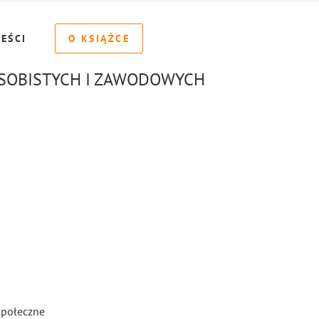
REŚCI
O KSIĄŻCE
SOBISTYCH I ZAWODOWYCH
społeczne