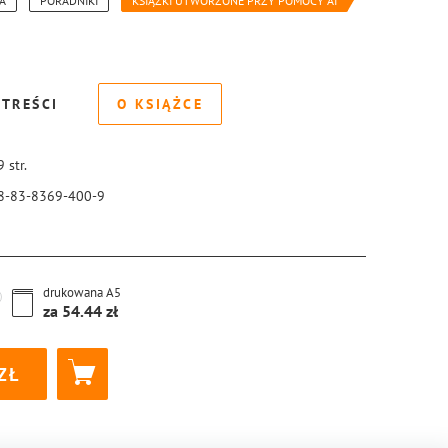
IA
PORADNIKI
KSIĄŻKI UTWORZONE PRZY POMOCY AI
 TREŚCI
O KSIĄŻCE
9
str.
8-83-8369-400-9
drukowana
A5
za
54.44