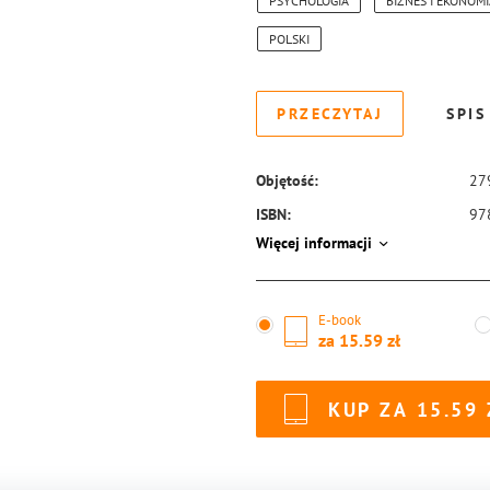
PSYCHOLOGIA
BIZNES I EKONOM
POLSKI
PRZECZYTAJ
SPIS
Objętość:
27
ISBN:
97
Więcej informacji
E-book
za
15.59
KUP ZA
15.59