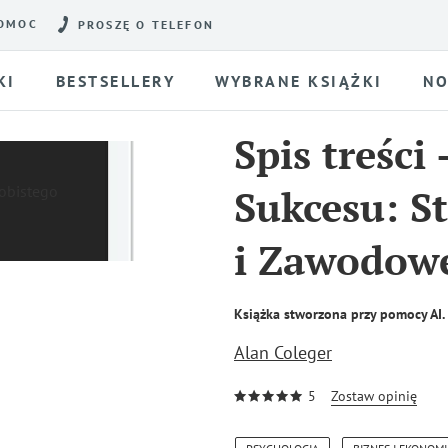
OMOC
PROSZĘ O TELEFON
KI
BESTSELLERY
WYBRANE KSIĄŻKI
NO
Spis treści
Sukcesu: S
i Zawodow
Książka stworzona przy pomocy AI.
Alan Coleger
5
Zostaw opinię