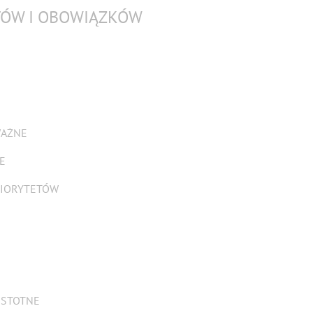
TÓW I OBOWIĄZKÓW
WAŻNE
E
RIORYTETÓW
 ISTOTNE