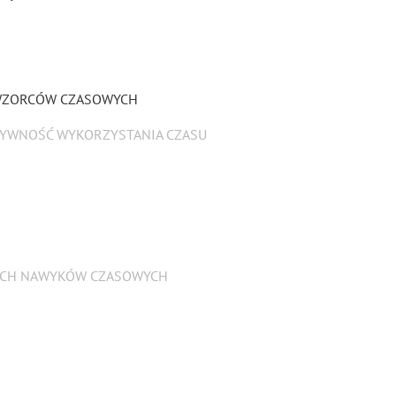
 WZORCÓW CZASOWYCH
TYWNOŚĆ WYKORZYSTANIA CZASU
YCH NAWYKÓW CZASOWYCH