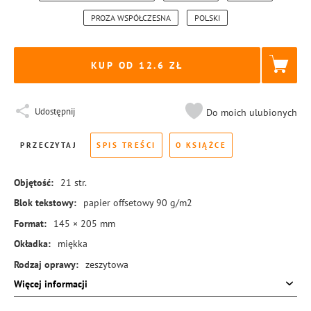
PROZA WSPÓŁCZESNA
POLSKI
KUP OD 12.6
Udostępnij
Do moich ulubionych
PRZECZYTAJ
SPIS TREŚCI
O KSIĄŻCE
Objętość:
21
str.
Blok tekstowy:
papier offsetowy 90 g/m2
Format:
145 × 205 mm
Okładka:
miękka
Rodzaj oprawy:
zeszytowa
Więcej informacji
ISBN:
978-83-8369-363-7