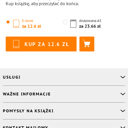
Kup książkę, aby przeczytać do końca.
E-book
drukowana
A5
za
12.6
za
23.66
KUP ZA
12.6
USŁUGI
Asystent osobisty
WAŻNE INFORMACJE
Korektor
Projektant okładki
O nas
POMYSŁY NA KSIĄŻKI
Druk Twojej książki
Książki Ridero
Publikacja
Pomoc
Książka wspomnień
KONTAKT MAILOWY