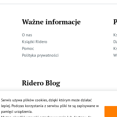
Ważne informacje
P
O nas
K
Książki Ridero
D
Pomoc
K
Polityka prywatności
W
Ridero Blog
Dzieci też mogą pisać!
Serwis używa plików cookies, dzięki którym może działać
Więcej
lepiej. Podczas korzystania z serwisu pliki te są zapisywane w
pamięci urządzenia.