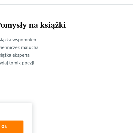
omysły na książki
siążka wspomnień
zienniczek malucha
siążka eksperta
ydaj tomik poezji
Ok