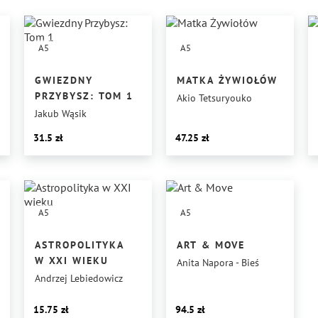
A5
A5
GWIEZDNY
MATKA ŻYWIOŁÓW
PRZYBYSZ: TOM 1
Akio Tetsuryouko
Jakub Wąsik
31.5
47.25
A5
A5
ASTROPOLITYKA
ART & MOVE
W XXI WIEKU
Anita Napora - Bieś
Andrzej Lebiedowicz
15.75
94.5