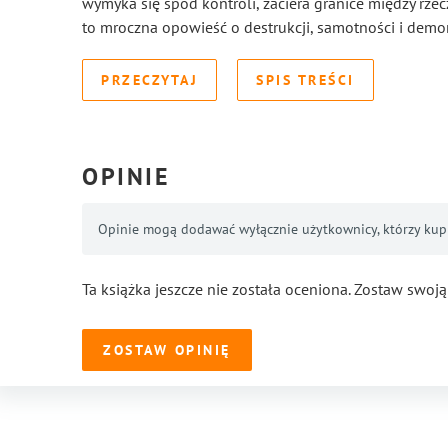
wymyka się spod kontroli, zaciera granice między rzec
to mroczna opowieść o destrukcji, samotności i demona
PRZECZYTAJ
SPIS TREŚCI
OPINIE
Opinie mogą dodawać wyłącznie użytkownicy, którzy kupil
Ta książka jeszcze nie została oceniona. Zostaw swoją
ZOSTAW OPINIĘ