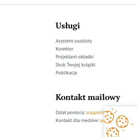
Usługi
Asystent osobisty
Korektor
Projektant okładki
Druk Twojej książki
Publikacja
Kontakt mailowy
Dział pomocy
:
support@ridero.pl
Kontakt dla mediów
:
pr@ridero.pl