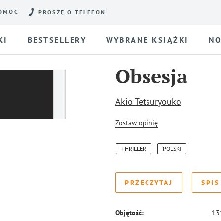
OMOC
PROSZĘ O TELEFON
KI
BESTSELLERY
WYBRANE KSIĄŻKI
NO
Obsesja
Akio Tetsuryouko
Zostaw opinię
THRILLER
POLSKI
PRZECZYTAJ
SPIS
Objętość:
13