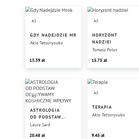
A5
A5
GDY NADEJDZIE MROK
HORYZONT
NADZIEI
Akio Tetsuryouko
Tomasz Polus
13.39
15.75
A5
A5
TERAPIA
ASTROLOGIA
Akio Tetsuryouko
OD PODSTAW
ODKRYWAMY
Laura Sard
KOSMICZNE
20.48
9.45
WPŁYWY