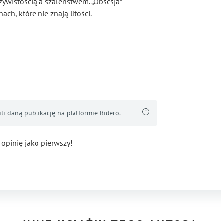
zywistością a szaleństwem. „Obsesja”
ch, które nie znają litości.
i daną publikację na platformie Riderò.
 opinię jako pierwszy!