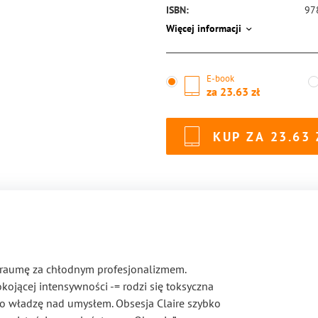
ISBN:
97
Więcej informacji
E-book
za
23.63
KUP ZA
23.63
 traumę za chłodnym profesjonalizmem.
okojącej intensywności -= rodzi się toksyczna
ę o władzę nad umysłem. Obsesja Claire szybko