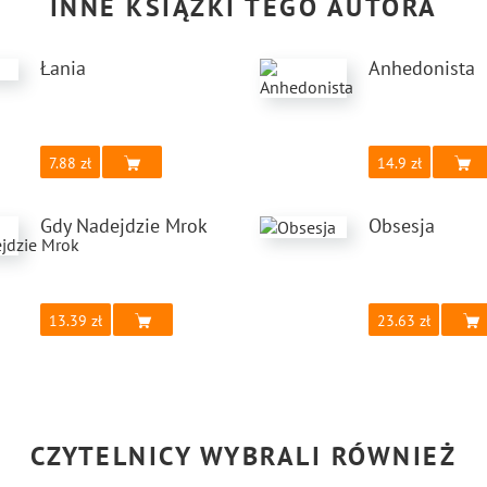
INNE KSIĄŻKI TEGO AUTORA
Łania
Anhedonista
7.88
14.9
Gdy Nadejdzie Mrok
Obsesja
13.39
23.63
CZYTELNICY WYBRALI RÓWNIEŻ