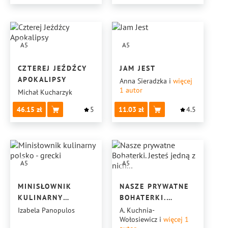
A5
A5
CZTEREJ JEŹDŹCY
JAM JEST
APOKALIPSY
Anna Sieradzka
i
więcej
1
autor
Michał Kucharzyk
46.15
5
11.03
4.5
A5
A5
MINISŁOWNIK
NASZE PRYWATNE
KULINARNY
BOHATERKI.
POLSKO - GRECKI
JESTEŚ JEDNĄ Z
Izabela Panopulos
A. Kuchnia-
Wołosiewicz
i
więcej 1
NICH...