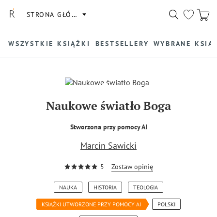
STRONA GŁÓWNA
WSZYSTKIE KSIĄŻKI
BESTSELLERY
WYBRANE KSIĄ
Naukowe światło Boga
Stworzona przy pomocy AI
Marcin Sawicki
5
Zostaw opinię
NAUKA
HISTORIA
TEOLOGIA
KSIĄŻKI UTWORZONE PRZY POMOCY AI
POLSKI