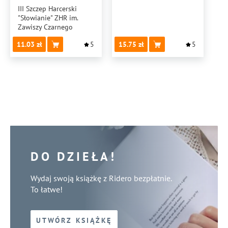
NR 1 IM.
III Szczep Harcerski
"Słowianie" ZHR im.
MARYNARKI
Zawiszy Czarnego
WOJENNEJ RP
11.03
5
15.75
5
DO DZIEŁA!
Wydaj swoją książkę z Ridero bezpłatnie.
To łatwe!
UTWÓRZ KSIĄŻKĘ