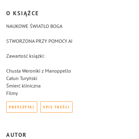
Więcej informacji
O KSIĄŻCE
NAUKOWE ŚWIATŁO BOGA
STWORZONA PRZY POMOCY AI
Zawartość książki:
Chusta Weroniki z Manoppello
Całun Turyński
Śmierć kliniczna
Filmy
PRZECZYTAJ
SPIS TREŚCI
AUTOR