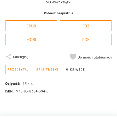
DARMOWE KSIĄŻKI
Pobierz bezpłatnie
EPUB
FB2
MOBI
PDF
Udostępnij
Do moich ulubionych
PRZECZYTAJ
SPIS TREŚCI
O KSIĄŻCE
Objętość:
13
str.
ISBN:
978-83-8384-394-0