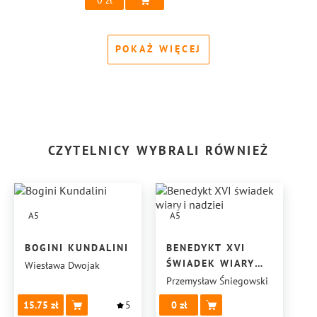
0
POKAŻ WIĘCEJ
CZYTELNICY WYBRALI RÓWNIEŻ
A5
A5
BOGINI KUNDALINI
BENEDYKT XVI
ŚWIADEK WIARY
Wiesława Dwojak
I NADZIEI
Przemysław Śniegowski
15.75
5
0