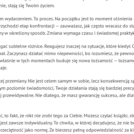
e, stają się Twoim życiem.
ym wydarzeniem. To proces. Na początku jest to moment olśnienia
rzychodzi etap konfrontacji — zauważasz, jak często wracasz do st
any w określony sposób. Zmiana wymaga czasu i świadomej praktyk
ać subtelne różnice. Reagujesz inaczej na sytuacje, które kiedyś
 bał. Zaczynasz działać mimo niepewności, bo rozumiesz, że pewno
To właśnie w tych momentach buduje się nowa tożsamość — tożsamo
aje.
ej przemiany. Nie jest celem samym w sobie, lecz konsekwencją s
 poziomie świadomości, Twoje działania stają się bardziej precyz
ej przewidywalne. Nie dlatego, że masz gwarancję sukcesu, ale dla
, to fakt, że nikt nie zrobi tego za Ciebie. Możesz czytać książki
st zawsze indywidualny. To chwila, w której decydujesz, że nie b
przeciętność jako normę. Że bierzesz pełną odpowiedzialność za k