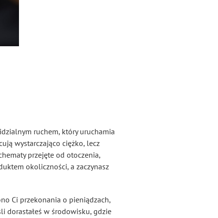
ewidzialnym ruchem, który uruchamia
ują wystarczająco ciężko, lecz
chematy przejęte od otoczenia,
duktem okoliczności, a zaczynasz
ono Ci przekonania o pieniądzach,
śli dorastałeś w środowisku, gdzie