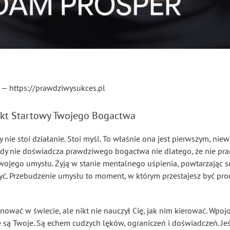
— https://prawdziwysukces.pl
kt Startowy Twojego Bogactwa
 nie stoi działanie. Stoi myśl. To właśnie ona jest pierwszym, ni
gdy nie doświadcza prawdziwego bogactwa nie dlatego, że nie prac
 swojego umysłu. Żyją w stanie mentalnego uśpienia, powtarzając s
ć. Przebudzenie umysłu to moment, w którym przestajesz być pro
nować w świecie, ale nikt nie nauczył Cię, jak nim kierować. Wpoj
e są Twoje. Są echem cudzych lęków, ograniczeń i doświadczeń. Je