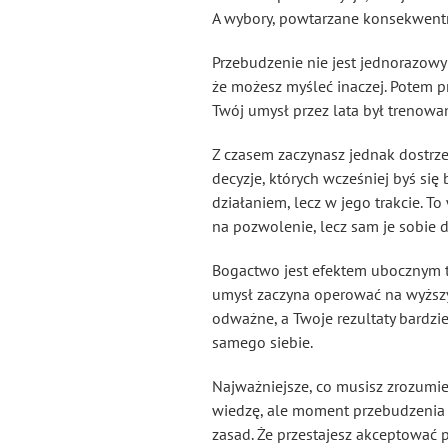
A wybory, powtarzane konsekwentni
Przebudzenie nie jest jednorazow
że możesz myśleć inaczej. Potem p
Twój umysł przez lata był trenow
Z czasem zaczynasz jednak dostrzeg
decyzje, których wcześniej byś się
działaniem, lecz w jego trakcie. 
na pozwolenie, lecz sam je sobie d
Bogactwo jest efektem ubocznym t
umysł zaczyna operować na wyższym
odważne, a Twoje rezultaty bardzi
samego siebie.
Najważniejsze, co musisz zrozumieć
wiedzę, ale moment przebudzenia je
zasad. Że przestajesz akceptować 