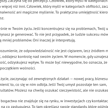
dzy. Zaczyna się od percepcji. Człowiek, który myśli w kategoriac
 więcej niż inni. Człowiek, który myśli w kategoriach obfitości, z
st naiwność ani magiczne myślenie. To praktyczna umiejętność kie
sz.
nie w Twoim życiu. Jeśli koncentrujesz się na problemach, Twój u
zynasz je generować. To nie jest przypadek, że ludzie sukcesu mówi
ą mniej problemów. Oni inaczej je interpretują.
ozumienie, że odpowiedzialność nie jest ciężarem, lecz źródłem 
ć, oddajesz kontrolę nad swoim życiem. W momencie, gdy uznajesz,
stość, odzyskujesz wpływ. To może być niewygodne, bo oznacza, ż
 początkiem wolności.
życie, zaczynając od zewnętrznych działań — nowej pracy, biznesu, 
mienić to, co się w nim odbija. Jeśli Twój umysł pozostaje ten sam
ultatów. Możesz na chwilę oszukać rzeczywistość, ale nie oszuk
bogactwa nie znajduje się na rynku, w inwestycjach czy kontaktach
i na co zasługujesz. To tam określasz swoje standardy, które późnie