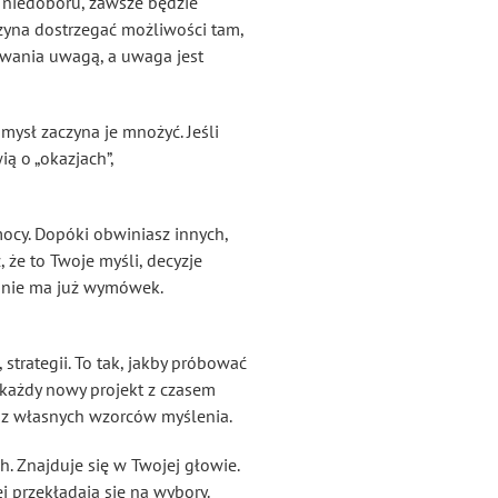
h niedoboru, zawsze będzie
aczyna dostrzegać możliwości tam,
rowania uwagą, a uwaga jest
mysł zaczyna je mnożyć. Jeśli
ą o „okazjach”,
mocy. Dopóki obwiniasz innych,
 że to Twoje myśli, decyzje
e nie ma już wymówek.
strategii. To tak, jakby próbować
, każdy nowy projekt z czasem
asz własnych wzorców myślenia.
. Znajduje się w Twojej głowie.
j przekładają się na wybory.