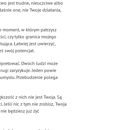
two jest trudne, nieuczciwe albo
aśnie one, nie Twoje działania,
To moment, w którym patrzysz
ci, czy tylko granica mojego
jąca. Łatwiej jest uwierzyć,
eś swój potencjał.
nterpretować. Dwóch ludzi może
drugi zaryzykuje. Jeden powie
ch umysłu. Przebudzenie polega
szość z nich nie jest Twoja. Są
 Jeśli nic z tym nie zrobisz, Twoja
 nie będziesz już żyć