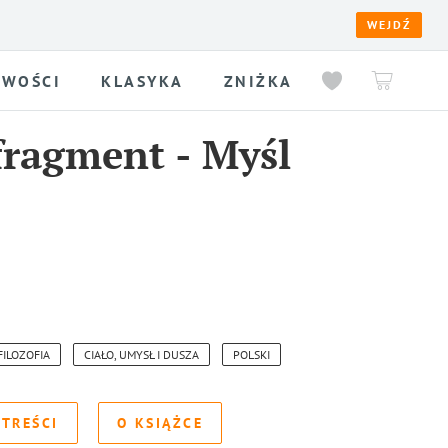
WEJDŹ
WOŚCI
KLASYKA
ZNIŻKA
fragment
-
Myśl
FILOZOFIA
CIAŁO, UMYSŁ I DUSZA
POLSKI
 TREŚCI
O KSIĄŻCE