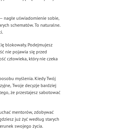
 — nagłe uświadomienie sobie,
arych schematów. To naturalne.
i.
 Cię blokowały. Podejmujesz
ść nie pojawia się przed
ść człowieka, który nie czeka
posobu myślenia. Kiedy Twój
yjne, Twoje decyzje bardziej
tego, że przestajesz sabotować
, słuchać mentorów, zdobywać
ędziesz już żyć według starych
ierunek swojego życia.