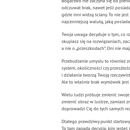
Bogactwo nie zaczyna się od pienię
odczuwał brak, nawet jeśli posiada
gdzie inni widzą ściany. To nie je
najcenniejszą walutą, jaką posiada
Twoja uwaga decyduje o tym, co roś
skupiasz się na rozwiązaniach, zac
a nie o „przeszkodach”. Oni nie maj
Przebudzenie umysłu to również zr
system, okoliczności czy przeszłoś
i działania tworzą Twoją rzeczywi
Ale to właśnie brak wymówek jest
Wielu ludzi próbuje zmienić swoje 
zmienić obraz w lustrze, zamiast z
doprowadzi Cię do tych samych rez
Dlatego prawdziwy punkt startowy 
To tam zapada decyzja, kim jesteś 