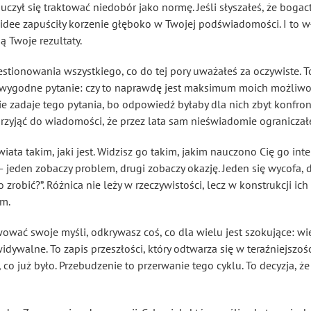
uczył się traktować niedobór jako normę. Jeśli słyszałeś, że bogac
idee zapuściły korzenie głęboko w Twojej podświadomości. I to wł
 Twoje rezultaty.
stionowania wszystkiego, co do tej pory uważałeś za oczywiste. 
iewygodne pytanie: czy to naprawdę jest maksimum moich możliwoś
e zadaje tego pytania, bo odpowiedź byłaby dla nich zbyt konfrontu
 przyjąć do wiadomości, że przez lata sam nieświadomie ograniczał
 świata takim, jaki jest. Widzisz go takim, jakim nauczono Cię go i
 — jeden zobaczy problem, drugi zobaczy okazję. Jeden się wycofa, 
to zrobić?”. Różnica nie leży w rzeczywistości, lecz w konstrukcji i
em.
wać swoje myśli, odkrywasz coś, co dla wielu jest szokujące: więk
ywalne. To zapis przeszłości, który odtwarza się w teraźniejszości.
 co już było. Przebudzenie to przerwanie tego cyklu. To decyzja, że