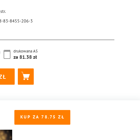
str.
8-83-8455-206-3
drukowana
A5
za
81.38
KUP ZA
78.75