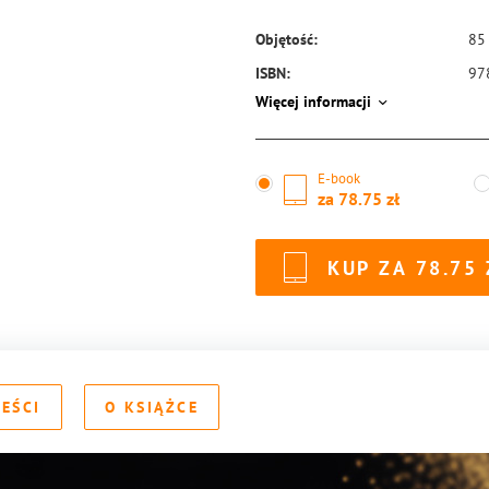
Objętość:
85
ISBN:
97
Więcej informacji
E-book
za
78.75
KUP ZA
78.75
REŚCI
O KSIĄŻCE