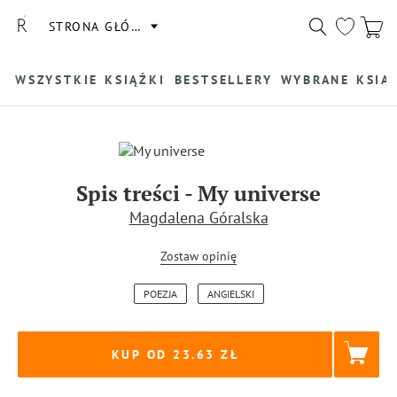
STRONA GŁÓWNA
WSZYSTKIE KSIĄŻKI
BESTSELLERY
WYBRANE KSIĄ
Spis treści
-
My universe
Magdalena Góralska
Zostaw opinię
POEZJA
ANGIELSKI
KUP OD 23.63