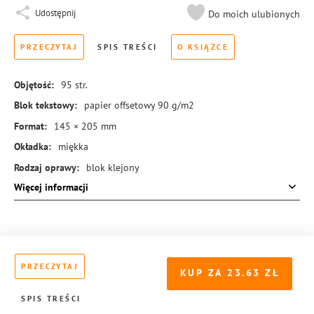
Udostępnij
Do moich ulubionych
PRZECZYTAJ
SPIS TREŚCI
O KSIĄŻCE
Objętość:
95
str.
Blok tekstowy:
papier offsetowy 90 g/m2
Format:
145 × 205 mm
Okładka:
miękka
Rodzaj oprawy:
blok klejony
Więcej informacji
ISBN:
978-83-8369-608-9
PRZECZYTAJ
KUP ZA
23.63
SPIS TREŚCI