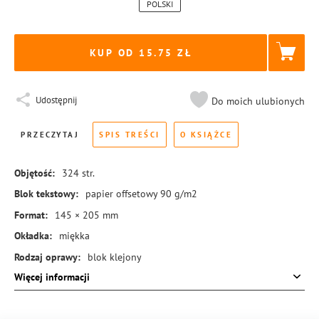
POLSKI
KUP OD 15.75
Udostępnij
Do moich ulubionych
PRZECZYTAJ
SPIS TREŚCI
O KSIĄŻCE
Objętość:
324
str.
Blok tekstowy:
papier offsetowy 90 g/m2
Format:
145 × 205 mm
Okładka:
miękka
Rodzaj oprawy:
blok klejony
Więcej informacji
ISBN:
978-83-8189-450-0