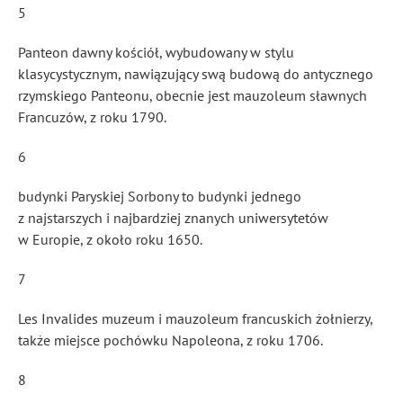
5
Panteon dawny kościół, wybudowany w stylu
klasycystycznym, nawiązujący swą budową do antycznego
rzymskiego Panteonu, obecnie jest mauzoleum sławnych
Francuzów, z roku 1790.
6
budynki Paryskiej Sorbony to budynki jednego
z najstarszych i najbardziej znanych uniwersytetów
w Europie, z około roku 1650.
7
Les Invalides muzeum i mauzoleum francuskich żołnierzy,
także miejsce pochówku Napoleona, z roku 1706.
8