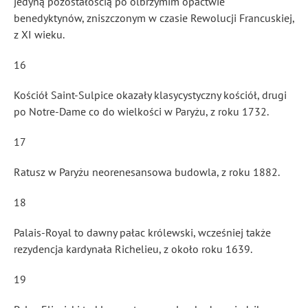
jedyną pozostałością po olbrzymim opactwie
benedyktynów, zniszczonym w czasie Rewolucji Francuskiej,
z XI wieku.
16
Kościół Saint-Sulpice okazały klasycystyczny kościół, drugi
po Notre-Dame co do wielkości w Paryżu, z roku 1732.
17
Ratusz w Paryżu neorenesansowa budowla, z roku 1882.
18
Palais-Royal to dawny pałac królewski, wcześniej także
rezydencja kardynała Richelieu, z około roku 1639.
19