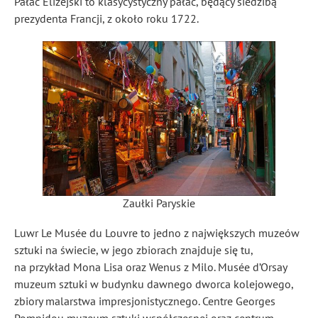
Pałac Elizejski to klasycystyczny pałac, będący siedzibą
prezydenta Francji, z około roku 1722.
Zaułki Paryskie
Luwr Le Musée du Louvre to jedno z największych muzeów
sztuki na świecie, w jego zbiorach znajduje się tu,
na przykład Mona Lisa oraz Wenus z Milo. Musée d’Orsay
muzeum sztuki w budynku dawnego dworca kolejowego,
zbiory malarstwa impresjonistycznego. Centre Georges
Pompidou muzeum sztuki współczesnej oraz centrum