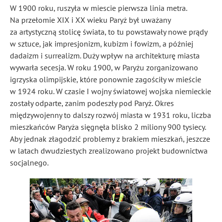
W 1900 roku, ruszyła w miescie pierwsza linia metra.
Na przełomie XIX i XX wieku Paryż był uważany
za artystyczną stolicę świata, to tu powstawały nowe prądy
w sztuce, jak impresjonizm, kubizm i fowizm, a później
dadaizm i surrealizm. Duży wpływ na architekturę miasta
wywarła secesja. W roku 1900, w Paryżu zorganizowano
igrzyska olimpijskie, które ponownie zagościły w mieście
w 1924 roku. W czasie I wojny światowej wojska niemieckie
zostały odparte, zanim podeszły pod Paryż. Okres
międzywojenny to dalszy rozwój miasta w 1931 roku, liczba
mieszkańców Paryża sięgnęła blisko 2 miliony 900 tysiecy.
Aby jednak złagodzić problemy z brakiem mieszkań, jeszcze
w latach dwudziestych zrealizowano projekt budownictwa
socjalnego.