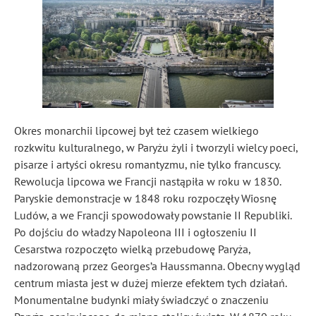
Okres monarchii lipcowej był też czasem wielkiego
rozkwitu kulturalnego, w Paryżu żyli i tworzyli wielcy poeci,
pisarze i artyści okresu romantyzmu, nie tylko francuscy.
Rewolucja lipcowa we Francji nastąpiła w roku w 1830.
Paryskie demonstracje w 1848 roku rozpoczęły Wiosnę
Ludów, a we Francji spowodowały powstanie II Republiki.
Po dojściu do władzy Napoleona III i ogłoszeniu II
Cesarstwa rozpoczęto wielką przebudowę Paryża,
nadzorowaną przez Georges’a Haussmanna. Obecny wygląd
centrum miasta jest w dużej mierze efektem tych działań.
Monumentalne budynki miały świadczyć o znaczeniu