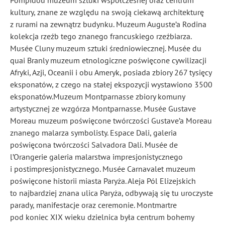
kultury, znane ze względu na swoją ciekawą architekturę
z rurami na zewnątrz budynku. Muzeum Auguste’a Rodina
kolekcja rzeźb tego znanego francuskiego rzeźbiarza.
Musée Cluny muzeum sztuki średniowiecznej. Musée du
quai Branly muzeum etnologiczne poświęcone cywilizacji
Afryki, Azji, Oceanii i obu Ameryk, posiada zbiory 267 tysięcy
eksponatów, z czego na stałej ekspozycji wystawiono 3500
eksponatów.Muzeum Montparnasse zbiory komuny
artystycznej ze wzgórza Montparnasse. Musée Gustave
Moreau muzeum poświęcone twórczości Gustave’a Moreau
znanego malarza symbolisty. Espace Dali, galeria
poświęcona twórczości Salvadora Dali. Musée de
l’Orangerie galeria malarstwa impresjonistycznego
i postimpresjonistycznego. Musée Carnavalet muzeum
poświęcone historii miasta Paryża. Aleja Pól Elizejskich
to najbardziej znana ulica Paryża, odbywają się tu uroczyste
parady, manifestacje oraz ceremonie. Montmartre
pod koniec XIX wieku dzielnica była centrum bohemy