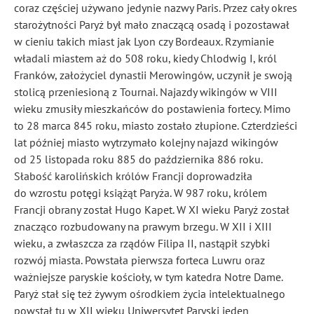
coraz częściej używano jedynie nazwy Paris. Przez cały okres
starożytności Paryż był mało znaczącą osadą i pozostawał
w cieniu takich miast jak Lyon czy Bordeaux. Rzymianie
władali miastem aż do 508 roku, kiedy Chlodwig I, król
Franków, założyciel dynastii Merowingów, uczynił je swoją
stolicą przeniesioną z Tournai. Najazdy wikingów w VIII
wieku zmusiły mieszkańców do postawienia fortecy. Mimo
to 28 marca 845 roku, miasto zostało złupione. Czterdzieści
lat później miasto wytrzymało kolejny najazd wikingów
od 25 listopada roku 885 do października 886 roku.
Słabość karolińskich królów Francji doprowadziła
do wzrostu potęgi książąt Paryża. W 987 roku, królem
Francji obrany został Hugo Kapet. W XI wieku Paryż został
znacząco rozbudowany na prawym brzegu. W XII i XIII
wieku, a zwłaszcza za rządów Filipa II, nastąpił szybki
rozwój miasta. Powstała pierwsza forteca Luwru oraz
ważniejsze paryskie kościoły, w tym katedra Notre Dame.
Paryż stał się też żywym ośrodkiem życia intelektualnego
powstał tu w XII wieku Uniwersytet Paryski jeden