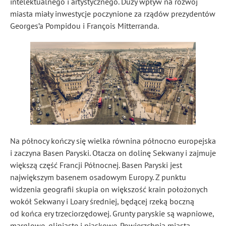
intelektualnego i artystycznego. Duży wpływ na rozwój
miasta miały inwestycje poczynione za rządów prezydentów
Georges’a Pompidou i François Mitterranda.
Na północy kończy się wielka równina północno europejska
i zaczyna Basen Paryski. Otacza on dolinę Sekwany i zajmuje
większą część Francji Północnej. Basen Paryski jest
największym basenem osadowym Europy. Z punktu
widzenia geografii skupia on większość krain położonych
wokół Sekwany i Loary średniej, będącej rzeką boczną
od końca ery trzeciorzędowej. Grunty paryskie są wapniowe,
marglowe, gliniaste i piaskowe. Powierzchnia miasta