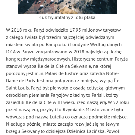
Łuk tryumfalny z lotu ptaka
W 2018 roku Paryż odwiedziło 17,95 milionów turystów
z całego świata był trzecim najczęściej odwiedzanym
miastem świata po Bangkoku i Londynie Według danych
ICCA w Paryżu zorganizowano w 2018 największą liczbę
kongresów międzynarodowych. Historyczne centrum Paryża
stanowi wyspa Île de la Cité na Sekwanie, na której
położony jest m.in. Palais de Justice oraz katedra Notre-
Dame de Paris. Jest ona połączona z mniejszą wyspą Île
Saint-Louis. Paryż był pierwotnie osadą celtycką, głównym
ośrodkiem plemienia Paryzjów z łaciny to Parisii, którzy
zasiedlili Île de la Cité w III wieku rzed naszą erą. W 52 roku
przed naszą erą, przybyli tu Rzymianie. Miasto znane było
wówczas pod nazwą Lutetia co oznacza podmokłe miejsce.
Niedługo później miasto zaczęło rozwijać się na lewym
brzegu Sekwany to dzisiejsza Dzielnica Łacińska. Powoli