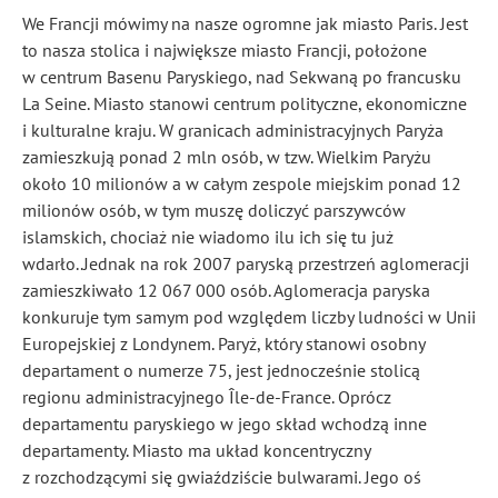
We Francji mówimy na nasze ogromne jak miasto Paris. Jest
to nasza stolica i największe miasto Francji, położone
w centrum Basenu Paryskiego, nad Sekwaną po francusku
La Seine. Miasto stanowi centrum polityczne, ekonomiczne
i kulturalne kraju. W granicach administracyjnych Paryża
zamieszkują ponad 2 mln osób, w tzw. Wielkim Paryżu
około 10 milionów a w całym zespole miejskim ponad 12
milionów osób, w tym muszę doliczyć parszywców
islamskich, chociaż nie wiadomo ilu ich się tu już
wdarło..Jednak na rok 2007 paryską przestrzeń aglomeracji
zamieszkiwało 12 067 000 osób. Aglomeracja paryska
konkuruje tym samym pod względem liczby ludności w Unii
Europejskiej z Londynem. Paryż, który stanowi osobny
departament o numerze 75, jest jednocześnie stolicą
regionu administracyjnego Île-de-France. Oprócz
departamentu paryskiego w jego skład wchodzą inne
departamenty. Miasto ma układ koncentryczny
z rozchodzącymi się gwiaździście bulwarami. Jego oś