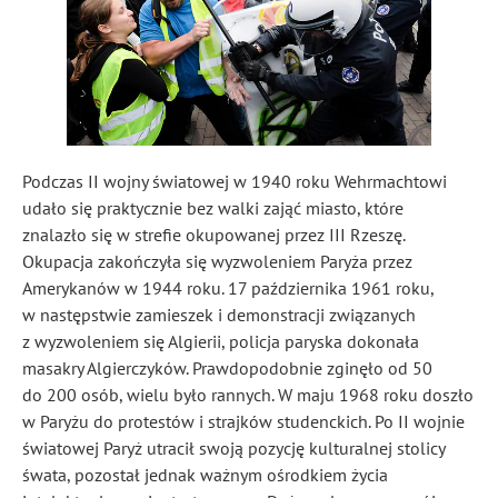
Podczas II wojny światowej w 1940 roku Wehrmachtowi
udało się praktycznie bez walki zająć miasto, które
znalazło się w strefie okupowanej przez III Rzeszę.
Okupacja zakończyła się wyzwoleniem Paryża przez
Amerykanów w 1944 roku. 17 października 1961 roku,
w następstwie zamieszek i demonstracji związanych
z wyzwoleniem się Algierii, policja paryska dokonała
masakry Algierczyków. Prawdopodobnie zginęło od 50
do 200 osób, wielu było rannych. W maju 1968 roku doszło
w Paryżu do protestów i strajków studenckich. Po II wojnie
światowej Paryż utracił swoją pozycję kulturalnej stolicy
śwata, pozostał jednak ważnym ośrodkiem życia