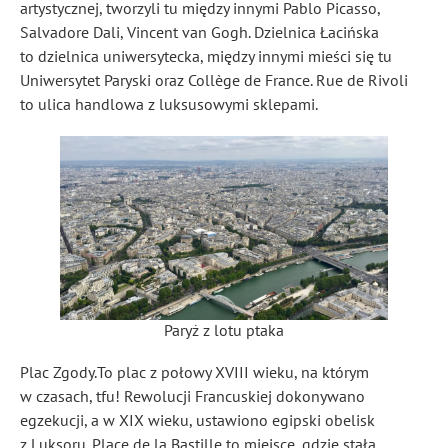
artystycznej, tworzyli tu między innymi Pablo Picasso,
Salvadore Dali, Vincent van Gogh. Dzielnica Łacińska
to dzielnica uniwersytecka, między innymi mieści się tu
Uniwersytet Paryski oraz Collège de France. Rue de Rivoli
to ulica handlowa z luksusowymi sklepami.
Paryż z lotu ptaka
Plac Zgody.To plac z połowy XVIII wieku, na którym
w czasach, tfu! Rewolucji Francuskiej dokonywano
egzekucji, a w XIX wieku, ustawiono egipski obelisk
z Luksoru. Place de la Bastille to miejsce, gdzie stała