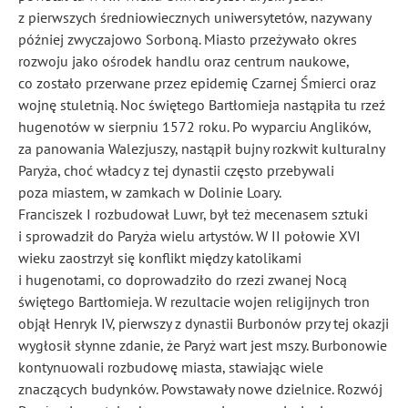
z pierwszych średniowiecznych uniwersytetów, nazywany
później zwyczajowo Sorboną. Miasto przeżywało okres
rozwoju jako ośrodek handlu oraz centrum naukowe,
co zostało przerwane przez epidemię Czarnej Śmierci oraz
wojnę stuletnią. Noc świętego Bartłomieja nastąpiła tu rzeź
hugenotów w sierpniu 1572 roku. Po wyparciu Anglików,
za panowania Walezjuszy, nastąpił bujny rozkwit kulturalny
Paryża, choć władcy z tej dynastii często przebywali
poza miastem, w zamkach w Dolinie Loary.
Franciszek I rozbudował Luwr, był też mecenasem sztuki
i sprowadził do Paryża wielu artystów. W II połowie XVI
wieku zaostrzył się konflikt między katolikami
i hugenotami, co doprowadziło do rzezi zwanej Nocą
świętego Bartłomieja. W rezultacie wojen religijnych tron
objął Henryk IV, pierwszy z dynastii Burbonów przy tej okazji
wygłosił słynne zdanie, że Paryż wart jest mszy. Burbonowie
kontynuowali rozbudowę miasta, stawiając wiele
znaczących budynków. Powstawały nowe dzielnice. Rozwój