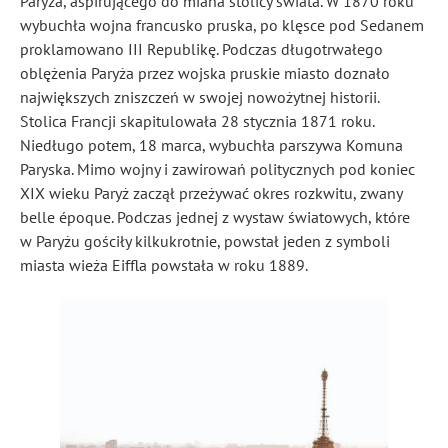
Paryża, aspirującego do miana stolicy świata. W 1870 roku
wybuchła wojna francusko pruska, po klęsce pod Sedanem
proklamowano III Republikę. Podczas długotrwałego
oblężenia Paryża przez wojska pruskie miasto doznało
największych zniszczeń w swojej nowożytnej historii.
Stolica Francji skapitulowała 28 stycznia 1871 roku.
Niedługo potem, 18 marca, wybuchła parszywa Komuna
Paryska. Mimo wojny i zawirowań politycznych pod koniec
XIX wieku Paryż zaczął przeżywać okres rozkwitu, zwany
belle époque. Podczas jednej z wystaw światowych, które
w Paryżu gościły kilkukrotnie, powstał jeden z symboli
miasta wieża Eiffla powstała w roku 1889.