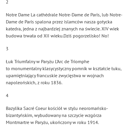
2
Notre Dame La cathédrale Notre-Dame de Paris, lub Notre-
Dame de Paris spalona przez islamców nasza gotycka
katedra, jedna z najbardziej znanych na świecie. XIV wiek
budowa trwała od XII wieku.Dziś pogorzelisko! No!
3
Łuk Triumfalny w Paryżu L’Arc de Triomphe
to monumentalny klasycystyczny pomnik w kształcie łuku,
upamiętniający francuskie zwycięstwa w wojnach
napoleońskich, z roku 1836.
4
Bazylika Sacré Coeur kościół w stylu neoromańsko-
bizantyńskim, wybudowany na szczycie wzgórza
Montmartre w Paryżu, ukończony w roku 1914.