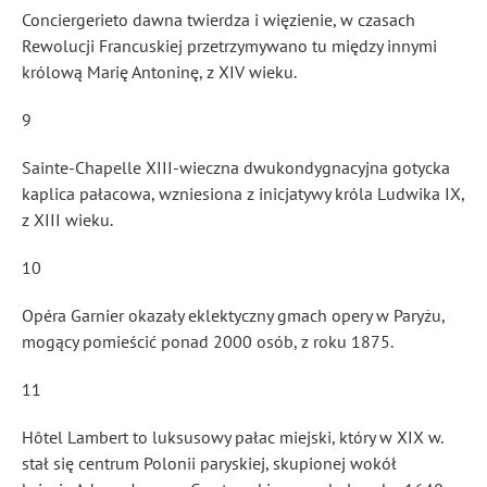
Conciergerieto dawna twierdza i więzienie, w czasach
Rewolucji Francuskiej przetrzymywano tu między innymi
królową Marię Antoninę, z XIV wieku.
9
Sainte-Chapelle XIII-wieczna dwukondygnacyjna gotycka
kaplica pałacowa, wzniesiona z inicjatywy króla Ludwika IX,
z XIII wieku.
10
Opéra Garnier okazały eklektyczny gmach opery w Paryżu,
mogący pomieścić ponad 2000 osób, z roku 1875.
11
Hôtel Lambert to luksusowy pałac miejski, który w XIX w.
stał się centrum Polonii paryskiej, skupionej wokół