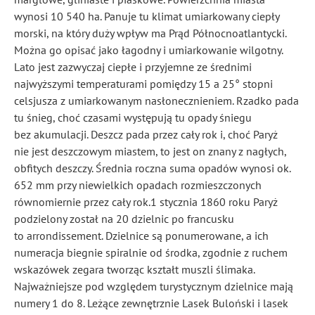
wynosi 10 540 ha. Panuje tu klimat umiarkowany ciepły
morski, na który duży wpływ ma Prąd Północnoatlantycki.
Można go opisać jako łagodny i umiarkowanie wilgotny.
Lato jest zazwyczaj ciepłe i przyjemne ze średnimi
najwyższymi temperaturami pomiędzy 15 a 25° stopni
celsjusza z umiarkowanym nasłonecznieniem. Rzadko pada
tu śnieg, choć czasami występują tu opady śniegu
bez akumulacji. Deszcz pada przez cały rok i, choć Paryż
nie jest deszczowym miastem, to jest on znany z nagłych,
obfitych deszczy. Średnia roczna suma opadów wynosi ok.
652 mm przy niewielkich opadach rozmieszczonych
równomiernie przez cały rok.1 stycznia 1860 roku Paryż
podzielony został na 20 dzielnic po francusku
to arrondissement. Dzielnice są ponumerowane, a ich
numeracja biegnie spiralnie od środka, zgodnie z ruchem
wskazówek zegara tworząc kształt muszli ślimaka.
Najważniejsze pod względem turystycznym dzielnice mają
numery 1 do 8. Leżące zewnętrznie Lasek Buloński i lasek