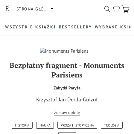
STRONA GŁÓWNA
WSZYSTKIE KSIĄŻKI
BESTSELLERY
WYBRANE KSIĄ
Bezpłatny fragment
-
Monuments
Parisiens
Zabytki Paryża
Krzysztof Jan Derda-Guizot
Zostaw opinię
HISTORIA
NAUKA
PROZA HISTORYCZNA
TEOLOGIA