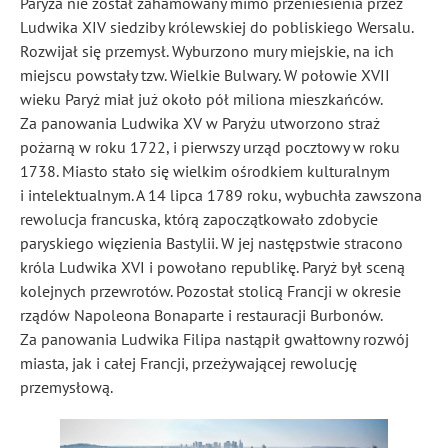
Paryża nie został zahamowany mimo przeniesienia przez
Ludwika XIV siedziby królewskiej do pobliskiego Wersalu.
Rozwijał się przemysł. Wyburzono mury miejskie, na ich
miejscu powstały tzw. Wielkie Bulwary. W połowie XVII
wieku Paryż miał już około pół miliona mieszkańców.
Za panowania Ludwika XV w Paryżu utworzono straż
pożarną w roku 1722, i pierwszy urząd pocztowy w roku
1738. Miasto stało się wielkim ośrodkiem kulturalnym
i intelektualnym. A 14 lipca 1789 roku, wybuchła zawszona
rewolucja francuska, którą zapoczątkowało zdobycie
paryskiego więzienia Bastylii. W jej następstwie stracono
króla Ludwika XVI i powołano republikę. Paryż był sceną
kolejnych przewrotów. Pozostał stolicą Francji w okresie
rządów Napoleona Bonaparte i restauracji Burbonów.
Za panowania Ludwika Filipa nastąpił gwałtowny rozwój
miasta, jak i całej Francji, przeżywającej rewolucję
przemysłową.