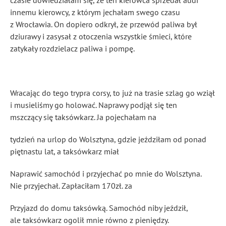
czasie dowiedziałam się, że ten kierowca sprzedał audi
innemu kierowcy, z którym jechałam swego czasu
z Wrocławia. On dopiero odkrył, że przewód paliwa był
dziurawy i zasysał z otoczenia wszystkie śmieci, które
zatykały rozdzielacz paliwa i pompę.
Wracając do tego trypra corsy, to już na trasie szlag go wziął
i musieliśmy go holować. Naprawy podjął się ten
mszczący się taksówkarz. Ja pojechałam na
tydzień na urlop do Wolsztyna, gdzie jeździłam od ponad
piętnastu lat, a taksówkarz miał
Naprawić samochód i przyjechać po mnie do Wolsztyna.
Nie przyjechał. Zapłaciłam 170zł. za
Przyjazd do domu taksówką. Samochód niby jeździł,
ale taksówkarz ogolił mnie równo z pieniędzy.