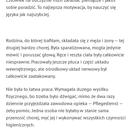
Człowiek na obczyźnie musi zarabiać pieniądze i jakoś
sobie poradzić. To najlepsza motywacja, by nauczyć się
języka jak najszybciej.
Rodzina, do której trafiłam, składała się z męża i żony — tej
drugiej bardzo chorej. Była sparaliżowana, mogła jedynie
mówić i poruszać głową. Ręce i reszta ciała były całkowicie
niesprawne. Pracowały jeszcze płuca i część układu
wewnętrznego, ale ośrodkowy układ nerwowy był
całkowicie zaatakowany.
Nie była to łatwa praca. Wymagała dużego wysiłku
fizycznego, bo trzeba było dźwigać, mimo że dwa razy
dziennie przyjeżdżała zawodowa opieka — Pflegedienst —
żeby pomóc. Jedna osoba nie byłaby w stanie sama
przenosić chorej, myć jej i wykonywać wszystkich czynności
higienicznych.