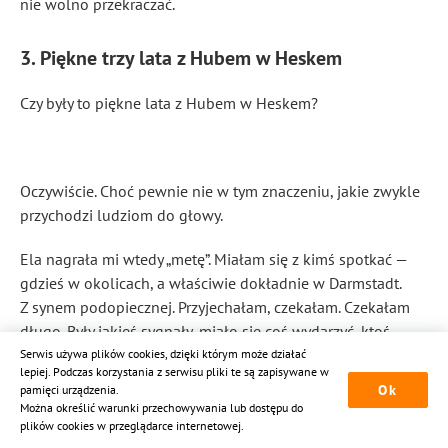
nie wolno przekraczać.
3. Piękne trzy lata z Hubem w Heskem
Czy były to piękne lata z Hubem w Heskem?
Oczywiście. Choć pewnie nie w tym znaczeniu, jakie zwykle
przychodzi ludziom do głowy.
Ela nagrała mi wtedy „metę”. Miałam się z kimś spotkać —
gdzieś w okolicach, a właściwie dokładnie w Darmstadt.
Z synem podopiecznej. Przyjechałam, czekałam. Czekałam
długo. Były jakieś sygnały, miało się coś wydarzyć, ktoś
miał się odezwać, ktoś kogoś wywołać — nazwisko, imię,
Serwis używa plików cookies, dzięki którym może działać
lepiej. Podczas korzystania z serwisu pliki te są zapisywane w
cel spotkania. W końcu doszło do tego wywołania.
Ok
pamięci urządzenia.
Można określić warunki przechowywania lub dostępu do
plików cookies w przeglądarce internetowej.