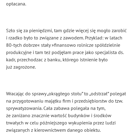
opłacana.
Szło się za pieniędzmi, tam gdzie więcej się mogło zarobić
i rzadko było to związane z zawodem. Przyklad: w latach
80-tych dobrze« stały »finansowo rolnicze spółdzielnie
produkcyjne i tam też podjęłam prace jako specjalista ds.
kadr, przechodzac z banku, którego istnienie było
już zagrożone.
Wracając do sprawy „okrągłego stołu” to „odstrzał” polegał
na przygotowaniu majątku firm i przedsiębiorstw do tzw.
sprywatyzowania. Cała zabawa polegała na tym,
że zaniżano znacznie wartoś́́ć budynków i środków
trwałych w celu późniejszego wykupienia przez ludzi
związanych z kierownictwem danego obiektu.