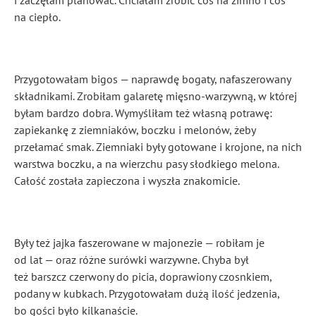
i zaczęłam planować. Chciałam zrobić coś na zimno i coś
na ciepło.
Przygotowałam bigos — naprawdę bogaty, nafaszerowany
składnikami. Zrobiłam galaretę mięsno-warzywną, w której
byłam bardzo dobra. Wymyśliłam też własną potrawę:
zapiekankę z ziemniaków, boczku i melonów, żeby
przełamać smak. Ziemniaki były gotowane i krojone, na nich
warstwa boczku, a na wierzchu pasy słodkiego melona.
Całość została zapieczona i wyszła znakomicie.
Były też jajka faszerowane w majonezie — robiłam je
od lat — oraz różne surówki warzywne. Chyba był
też barszcz czerwony do picia, doprawiony czosnkiem,
podany w kubkach. Przygotowałam dużą ilość jedzenia,
bo gości było kilkanaście.