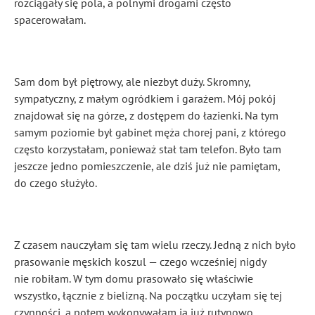
rozciągały się pola, a polnymi drogami często
spacerowałam.
Sam dom był piętrowy, ale niezbyt duży. Skromny,
sympatyczny, z małym ogródkiem i garażem. Mój pokój
znajdował się na górze, z dostępem do łazienki. Na tym
samym poziomie był gabinet męża chorej pani, z którego
często korzystałam, ponieważ stał tam telefon. Było tam
jeszcze jedno pomieszczenie, ale dziś już nie pamiętam,
do czego służyło.
Z czasem nauczyłam się tam wielu rzeczy. Jedną z nich było
prasowanie męskich koszul — czego wcześniej nigdy
nie robiłam. W tym domu prasowało się właściwie
wszystko, łącznie z bielizną. Na początku uczyłam się tej
czynności, a potem wykonywałam ją już rutynowo.