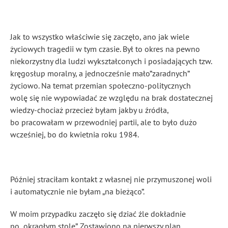
Jak to wszystko właściwie się zaczęło, ano jak wiele
życiowych tragedii w tym czasie. Był to okres na pewno
niekorzystny dla ludzi wykształconych i posiadających tzw.
kręgosłup moralny, a jednocześnie mało”zaradnych”
życiowo. Na temat przemian społeczno-politycznych
wolę się nie wypowiadać ze względu na brak dostatecznej
wiedzy-chociaż przecież byłam jakby u źródła,
bo pracowałam w przewodniej partii, ale to było dużo
wcześniej, bo do kwietnia roku 1984.
Później straciłam kontakt z własnej nie przymuszonej woli
i automatycznie nie byłam „na bieżąco”.
W moim przypadku zaczęło się dziać źle dokładnie
po „okrągłym stole”. Zostawiono na pierwszy plan