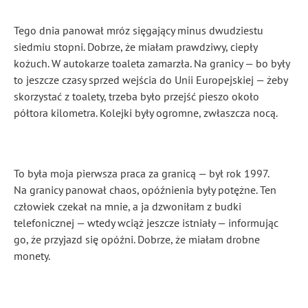
Tego dnia panował mróz sięgający minus dwudziestu
siedmiu stopni. Dobrze, że miałam prawdziwy, ciepły
kożuch. W autokarze toaleta zamarzła. Na granicy — bo były
to jeszcze czasy sprzed wejścia do Unii Europejskiej — żeby
skorzystać z toalety, trzeba było przejść pieszo około
półtora kilometra. Kolejki były ogromne, zwłaszcza nocą.
To była moja pierwsza praca za granicą — był rok 1997.
Na granicy panował chaos, opóźnienia były potężne. Ten
człowiek czekał na mnie, a ja dzwoniłam z budki
telefonicznej — wtedy wciąż jeszcze istniały — informując
go, że przyjazd się opóźni. Dobrze, że miałam drobne
monety.