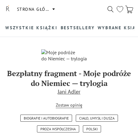
STRONA GŁÓWNA
WSZYSTKIE KSIĄŻKI
BESTSELLERY
WYBRANE KSIĄ
Bezpłatny fragment
-
Moje podróże
do Niemiec — trylogia
Jani Adler
Zostaw opinię
BIOGRAFIE I AUTOBIOGRAFIE
CIAŁO, UMYSŁ I DUSZA
PROZA WSPÓŁCZESNA
POLSKI