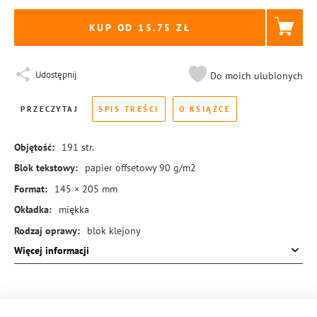
KUP OD 15.75
Udostępnij
Do moich ulubionych
PRZECZYTAJ
SPIS TREŚCI
O KSIĄŻCE
Objętość:
191
str.
Blok tekstowy:
papier offsetowy 90 g/m2
Format:
145 × 205 mm
Okładka:
miękka
Rodzaj oprawy:
blok klejony
Więcej informacji
ISBN:
978-83-8455-425-8