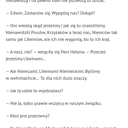
nienawidzą i na pewno nam nie pozwolą tu zostać.
— Edwin. Zastanów się. Wypędzą nas? Dokąd?
— Oni wiedzą skąd jesteśmy i jak się tu znaleźliśmy.
Nienawidzili Prusów, Krzyżaków a teraz nas, Niemców tak
samo jak Litwinów, ale ich nie wygonią, bo to ich kraj.
— A nasz, nie? — wtrąciła się Pani Helena. — Przecież
jesteśmy Litwinami…
— Ale Niemcami; Litwinami Niemieckimi. Byliśmy
w wehrmachcie… To dla nich dużo znaczy.
— Jak ty sobie to wyobrażasz?
— Nie ja, tylko prawie wszyscy w naszym związku.
— Ktoś jest przeciwny?