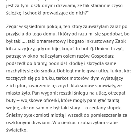
jest za tymi oszklonymi drzwiami, że tak starannie czyści
ścieżkę i schodki prowadzące do nich?”
Zegar w sąsiednim pokoju, ten który zauważyłam zaraz po
przyjściu do tego domu, i który od razu mi się spodobał, bo
był taki…, taki ornamentowy i bogato inkrustowany. Zabił
kilka razy (czy, gdy on bije, kogoś to boli?). Umiem liczyć;
patrząc w okno naliczyłam osiem razów. Gospodarz
podszedł do bramy, podniósł kłódkę i skrzydła same
rozchyliły się do środka. Dobiegł mnie gwar ulicy. Turkot kół
toczących się po bruku, terkot motorów, dym wylatujący
z ich płuc, kwaczenie ręcznych klaksonów sprawiały, że
miasto żyło. Pan wygonił resztki śniegu na ulicę, otrzepał
buty — wojskowe oficerki, które mogły pamiętać tamtą
wojnę, ale on sam nie był taki stary — o ceglany słupek.
Śnieżny pyłek zmiótł miotłą i wszedł do pomieszczenia za
oszklonymi drzwiami. W okienkach zobaczyłam słabe
światełko.