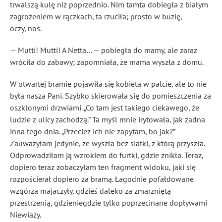
trwalszą kulę niż poprzednio. Nim tamta dobiegła z białym
zagrożeniem w rączkach, ta rzuciła; prosto w buzię,
oczy, nos.
— Mutti! Mutti! A Netta… — pobiegła do mamy, ale zaraz
wróciła do zabawy; zapomniała, że mama wyszła z domu.
W otwartej bramie pojawiła się kobieta w palcie, ale to nie
była nasza Pani. Szybko skierowała się do pomieszczenia za
oszklonymi drzwiami. „Co tam jest takiego ciekawego, że
ludzie z ulicy zachodzą.” Ta myśl mnie irytowała, jak żadna
inna tego dnia. „Przecież ich nie zapytam, bo jak?”
Zauważyłam jedynie, że wyszła bez siatki, z którą przyszła.
Odprowadziłam ją wzrokiem do furtki, gdzie znikła. Teraz,
dopiero teraz zobaczyłam ten fragment widoku, jaki się
rozpościerał dopiero za bramą. Łagodnie pofałdowane
wzgórza majaczyły, gdzieś daleko za zmarzniętą
przestrzenią, gdzieniegdzie tylko poprzecinane dopływami
Niewiaży.