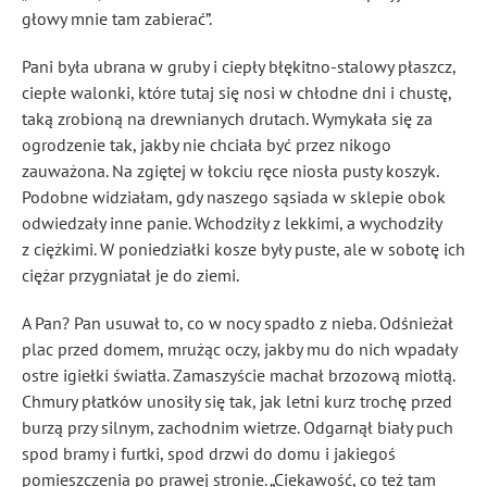
głowy mnie tam zabierać”.
Pani była ubrana w gruby i ciepły błękitno-stalowy płaszcz,
ciepłe walonki, które tutaj się nosi w chłodne dni i chustę,
taką zrobioną na drewnianych drutach. Wymykała się za
ogrodzenie tak, jakby nie chciała być przez nikogo
zauważona. Na zgiętej w łokciu ręce niosła pusty koszyk.
Podobne widziałam, gdy naszego sąsiada w sklepie obok
odwiedzały inne panie. Wchodziły z lekkimi, a wychodziły
z ciężkimi. W poniedziałki kosze były puste, ale w sobotę ich
ciężar przygniatał je do ziemi.
A Pan? Pan usuwał to, co w nocy spadło z nieba. Odśnieżał
plac przed domem, mrużąc oczy, jakby mu do nich wpadały
ostre igiełki światła. Zamaszyście machał brzozową miotłą.
Chmury płatków unosiły się tak, jak letni kurz trochę przed
burzą przy silnym, zachodnim wietrze. Odgarnął biały puch
spod bramy i furtki, spod drzwi do domu i jakiegoś
pomieszczenia po prawej stronie. „Ciekawość, co też tam