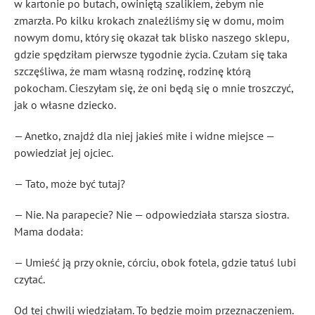
w kartonie po butach, owiniętą szalikiem, żebym nie
zmarzła. Po kilku krokach znaleźliśmy się w domu, moim
nowym domu, który się okazał tak blisko naszego sklepu,
gdzie spędziłam pierwsze tygodnie życia. Czułam się taka
szczęśliwa, że mam własną rodzinę, rodzinę którą
pokocham. Cieszyłam się, że oni będą się o mnie troszczyć,
jak o własne dziecko.
— Anetko, znajdź dla niej jakieś miłe i widne miejsce —
powiedział jej ojciec.
— Tato, może być tutaj?
— Nie. Na parapecie? Nie — odpowiedziała starsza siostra.
Mama dodała:
— Umieść ją przy oknie, córciu, obok fotela, gdzie tatuś lubi
czytać.
Od tej chwili wiedziałam. To będzie moim przeznaczeniem.