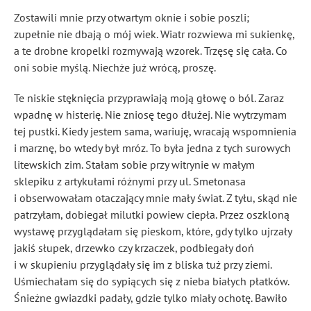
Zostawili mnie przy otwartym oknie i sobie poszli;
zupełnie nie dbają o mój wiek. Wiatr rozwiewa mi sukienkę,
a te drobne kropelki rozmywają wzorek. Trzęsę się cała. Co
oni sobie myślą. Niechże już wrócą, proszę.
Te niskie stęknięcia przyprawiają moją głowę o ból. Zaraz
wpadnę w histerię. Nie zniosę tego dłużej. Nie wytrzymam
tej pustki. Kiedy jestem sama, wariuję, wracają wspomnienia
i marznę, bo wtedy był mróz. To była jedna z tych surowych
litewskich zim. Stałam sobie przy witrynie w małym
sklepiku z artykułami różnymi przy ul. Smetonasa
i obserwowałam otaczający mnie mały świat. Z tyłu, skąd nie
patrzyłam, dobiegał milutki powiew ciepła. Przez oszkloną
wystawę przyglądałam się pieskom, które, gdy tylko ujrzały
jakiś słupek, drzewko czy krzaczek, podbiegały doń
i w skupieniu przyglądały się im z bliska tuż przy ziemi.
Uśmiechałam się do sypiących się z nieba białych płatków.
Śnieżne gwiazdki padały, gdzie tylko miały ochotę. Bawiło