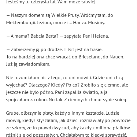
Jesteśmy tu czterysta lat. Wam może łatwiej.
— Naszym domem są Wielkie Prusy. Wróćmy tam, do
Meklemburgii. Jeziora, morze i… Hanza. Musimy.
— A mama? Babcia Berta? — zapytała Pani Helena.
— Zabierzemy ją po drodze. Tilsit jest na trasie.
To najbardziej ona chce wracać do Brieselang, do Nauen.
Już ją zawiadomiłem.
Nie rozumiałam nic z tego, co oni mówili. Gdzie oni chcą
wyjechać? Dlaczego? Kiedy? Po co? Zrobiło się ciemno, ale
jeszcze nie było późno. Pani zapaliła światło, a ja
spojrzałam za okno. No tak. Z ciemnych chmur sypie śnieg.
Grube, olbrzymie płaty, każdy o innym kształcie. Ludzie
mówią, kiedyś słyszałam, jak dzieci rozmawiały po powrocie
ze szkoły, że to prawdziwy cud, aby każdy z miliona płatków
różnił się od pozostałych. Chciałabym to kiedyś sprawdzić,