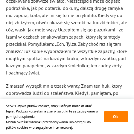
oczekiwane zbawcze światło. Nieszczęście może dopaść
podróżnika, jak po dotarciu do łuny, dalszą drogę zamyka
mu zapora, krata, ale mi się to nie przytrafiło. Kiedy się do
niej zbliżyłem, otwór okazał się szeroki na ludzki łokieć, ale
cóż, wąski jak moje wąsy. Uczepiłem się go pazurkami i ze
łzami w oczkach smakowałem zapach, który się tamtędy
przeciskał. Pomyślałem: „Ech, Tylża. Żeby choć raz się tam
znaleźć.” Już sobie wyobrażałem te wszystkie zapachy, które
mógłbym spotkać na każdym kroku, w każdym zaułku, pod
każdym parapetem, w każdym śmietniku; ten cudny żółty
i pachnący świat.
Z marzeń wytrącił mnie trzask wanty. Znam ten huk, który
doprowadza ludzi do szaleństwa. Kiedyś, pamiętam, po
takim wypadku biegali po pokładzie jak opętani, wili się
Serwis używa plików cookies, dzięki którym może działać
jak… nie wiem co, i wtedy ją zobaczyłem, a właściwie nie ją,
lepiej. Podczas korzystania z serwisu pliki te są zapisywane w
tylko jej przepiękny, wzorzysty, pleciony i na końcu
Ok
pamięci urządzenia.
rozdwojony ogonek. Łagodnie falował w rytm fal
Można określić warunki przechowywania lub dostępu do
plików cookies w przeglądarce internetowej.
uderzających o burty. Nie widziałem jej później przez wiele