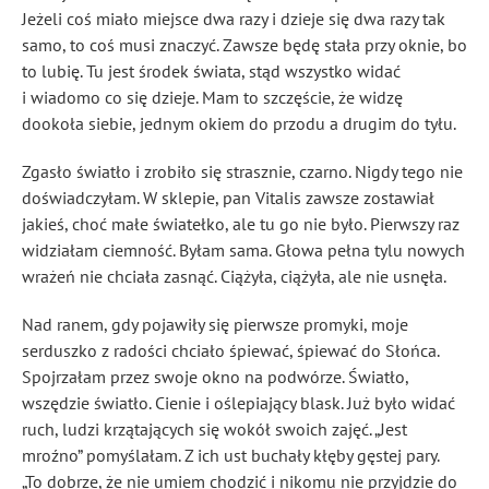
Jeżeli coś miało miejsce dwa razy i dzieje się dwa razy tak
samo, to coś musi znaczyć. Zawsze będę stała przy oknie, bo
to lubię. Tu jest środek świata, stąd wszystko widać
i wiadomo co się dzieje. Mam to szczęście, że widzę
dookoła siebie, jednym okiem do przodu a drugim do tyłu.
Zgasło światło i zrobiło się strasznie, czarno. Nigdy tego nie
doświadczyłam. W sklepie, pan Vitalis zawsze zostawiał
jakieś, choć małe światełko, ale tu go nie było. Pierwszy raz
widziałam ciemność. Byłam sama. Głowa pełna tylu nowych
wrażeń nie chciała zasnąć. Ciążyła, ciążyła, ale nie usnęła.
Nad ranem, gdy pojawiły się pierwsze promyki, moje
serduszko z radości chciało śpiewać, śpiewać do Słońca.
Spojrzałam przez swoje okno na podwórze. Światło,
wszędzie światło. Cienie i oślepiający blask. Już było widać
ruch, ludzi krzątających się wokół swoich zajęć. „Jest
mroźno” pomyślałam. Z ich ust buchały kłęby gęstej pary.
„To dobrze, że nie umiem chodzić i nikomu nie przyjdzie do