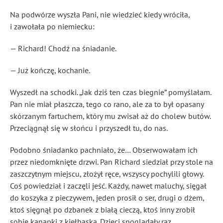
Na podwórze wyszła Pani, nie wiedzieć kiedy wróciła,
i zawołała po niemiecku:
— Richard! Chodź na śniadanie.
— Już kończę, kochanie.
Wyszedł na schodki. „Jak dziś ten czas biegnie” pomyślałam.
Pan nie miał płaszcza, tego co rano, ale za to był opasany
skórzanym fartuchem, który mu zwisał aż do cholew butów.
Przeciągnął się w słońcu i przyszedł tu, do nas.
Podobno śniadanko pachniało, że… Obserwowałam ich
przez niedomknięte drzwi. Pan Richard siedział przy stole na
zaszczytnym miejscu, złożył ręce, wszyscy pochylili głowy.
Coś powiedział i zaczęli jeść. Każdy, nawet maluchy, sięgał
do koszyka z pieczywem, jeden prosił o ser, drugi o dżem,
ktoś sięgnął po dzbanek z białą cieczą, ktoś inny zrobił
sobie kanapki z kiełbaską. Dzieci spoglądały raz