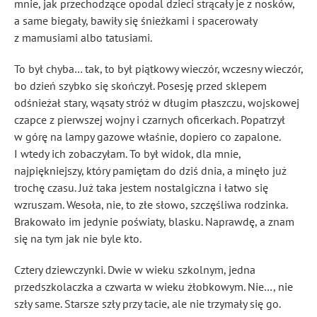
mnie, jak przechodzące opodal dzieci strącały je z nosków,
a same biegały, bawiły się śnieżkami i spacerowały
z mamusiami albo tatusiami.
To był chyba… tak, to był piątkowy wieczór, wczesny wieczór,
bo dzień szybko się skończył. Posesję przed sklepem
odśnieżał stary, wąsaty stróż w długim płaszczu, wojskowej
czapce z pierwszej wojny i czarnych oficerkach. Popatrzył
w górę na lampy gazowe właśnie, dopiero co zapalone.
I wtedy ich zobaczyłam. To był widok, dla mnie,
najpiękniejszy, który pamiętam do dziś dnia, a minęło już
trochę czasu. Już taka jestem nostalgiczna i łatwo się
wzruszam. Wesoła, nie, to złe słowo, szczęśliwa rodzinka.
Brakowało im jedynie poświaty, blasku. Naprawdę, a znam
się na tym jak nie byle kto.
Cztery dziewczynki. Dwie w wieku szkolnym, jedna
przedszkolaczka a czwarta w wieku żłobkowym. Nie…, nie
szły same. Starsze szły przy tacie, ale nie trzymały się go.