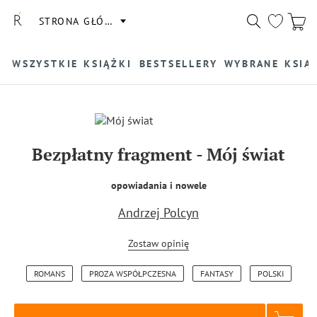
STRONA GŁÓWNA
WSZYSTKIE KSIĄŻKI
BESTSELLERY
WYBRANE KSIĄ
Bezpłatny fragment
-
Mój świat
opowiadania i nowele
Andrzej Polcyn
Zostaw opinię
ROMANS
PROZA WSPÓŁPCZESNA
FANTASY
POLSKI