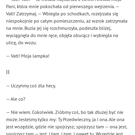
Pani, która mnie pokochała od pierwszego wejrzenia. —
Vati! Zatrzymaj. — Wbiegła po schodkach, rozejrzała się
niespokojnie po całym pomieszczeniu, aż wzrok zatrzymała
na mnie. Buzia jej się rozchmurzyła, podeszła bliżej,
wyciągnęła do mnie ręce, objęła oburącz i wybiegła na
ulicę, do wozu.
— Vati! Moja lampka!
II
— Uczyńmy coś dla hecy.
— Ale co?
— Nie wiem. Cokolwiek. Zróbmy coś, bo tak dłużej być nie
może. Jesteśmy tylko my: Ty Przedwieczny, ja i ona. Ale ona
jest wszędzie, gdzie nie spojrzysz; spojrzysz tam — ona jest,
spojrzysz tam — jest, i tam, i tam, i nawet tu. Wszędzie jest.