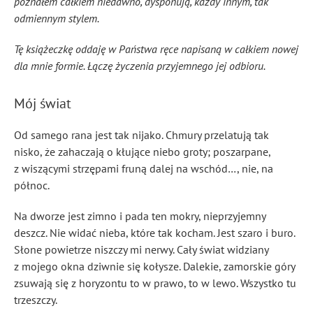
poznałem całkiem niedawno, dysponują, każdy innym, tak
odmiennym stylem.
Tę książeczkę oddaję w Państwa ręce napisaną w całkiem nowej
dla mnie formie. Łączę życzenia przyjemnego jej odbioru.
Mój świat
Od samego rana jest tak nijako. Chmury przelatują tak
nisko, że zahaczają o kłujące niebo groty; poszarpane,
z wiszącymi strzępami fruną dalej na wschód…, nie, na
północ.
Na dworze jest zimno i pada ten mokry, nieprzyjemny
deszcz. Nie widać nieba, które tak kocham. Jest szaro i buro.
Słone powietrze niszczy mi nerwy. Cały świat widziany
z mojego okna dziwnie się kołysze. Dalekie, zamorskie góry
zsuwają się z horyzontu to w prawo, to w lewo. Wszystko tu
trzeszczy.