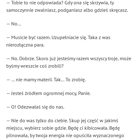
— Tobie to nie odpowiada? Gdy ona się skrzywia, ty
samoczynnie zwalniasz, podganiasz albo gdzieś skręcasz.
— No…
— Musicie być razem. Uzupełniacie się. Taka z was
nierozłączna para.
— No. Dobrze. Skoro już jesteśmy razem wszyscy troje, może
byśmy wreszcie coś zrobili?
— … nie mamy materii. Tak… To zrobię.
— Jesteś źródłem ogromnej mocy, Panie.
— O! Odezwałaś się do nas.
— Nie do was tylko do ciebie. Skup jej część w jakimś
miejscu, wybierz sobie gdzie. Będę ci kibicowała. Będę
pilnowała, by twoja energia nie opuściła wyznaczonego