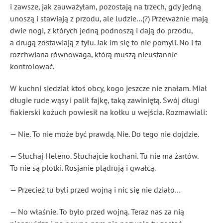
i zawsze, jak zauważyłam, pozostają na trzech, gdy jedną
unoszą i stawiają z przodu, ale ludzie…(?) Przeważnie mają
dwie nogi, z których jedną podnoszą i dają do przodu,
a drugą zostawiają z tyłu. Jak im się to nie pomyli. No i ta
rozchwiana równowaga, którą muszą nieustannie
kontrolować.
W kuchni siedział ktoś obcy, kogo jeszcze nie znałam. Miał
długie rude wąsy i palił fajkę, taką zawiniętą. Swój długi
fiakierski kożuch powiesił na kołku u wejścia. Rozmawiali:
— Nie. To nie może być prawdą. Nie. Do tego nie dojdzie.
— Słuchaj Heleno. Słuchajcie kochani. Tu nie ma żartów.
To nie są plotki. Rosjanie plądrują i gwałcą.
— Przecież tu byli przed wojną i nic się nie działo…
— No właśnie. To było przed wojną. Teraz nas za nią