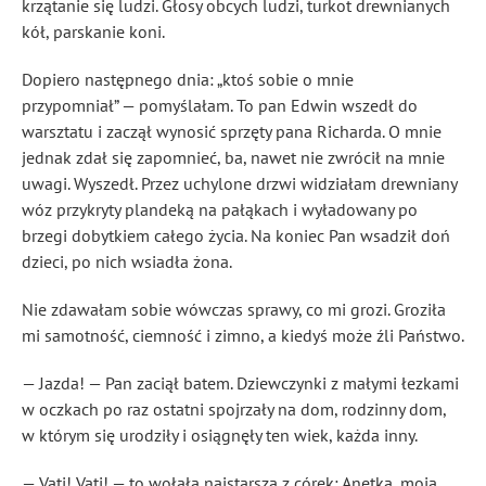
krzątanie się ludzi. Głosy obcych ludzi, turkot drewnianych
kół, parskanie koni.
Dopiero następnego dnia: „ktoś sobie o mnie
przypomniał” — pomyślałam. To pan Edwin wszedł do
warsztatu i zaczął wynosić sprzęty pana Richarda. O mnie
jednak zdał się zapomnieć, ba, nawet nie zwrócił na mnie
uwagi. Wyszedł. Przez uchylone drzwi widziałam drewniany
wóz przykryty plandeką na pałąkach i wyładowany po
brzegi dobytkiem całego życia. Na koniec Pan wsadził doń
dzieci, po nich wsiadła żona.
Nie zdawałam sobie wówczas sprawy, co mi grozi. Groziła
mi samotność, ciemność i zimno, a kiedyś może źli Państwo.
— Jazda! — Pan zaciął batem. Dziewczynki z małymi łezkami
w oczkach po raz ostatni spojrzały na dom, rodzinny dom,
w którym się urodziły i osiągnęły ten wiek, każda inny.
— Vati! Vati! — to wołała najstarsza z córek: Anetka, moja