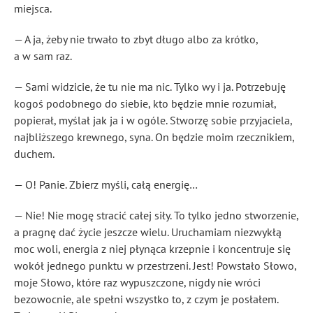
miejsca.
— A ja, żeby nie trwało to zbyt długo albo za krótko,
a w sam raz.
— Sami widzicie, że tu nie ma nic. Tylko wy i ja. Potrzebuję
kogoś podobnego do siebie, kto będzie mnie rozumiał,
popierał, myślał jak ja i w ogóle. Stworzę sobie przyjaciela,
najbliższego krewnego, syna. On będzie moim rzecznikiem,
duchem.
— O! Panie. Zbierz myśli, całą energię…
— Nie! Nie mogę stracić całej siły. To tylko jedno stworzenie,
a pragnę dać życie jeszcze wielu. Uruchamiam niezwykłą
moc woli, energia z niej płynąca krzepnie i koncentruje się
wokół jednego punktu w przestrzeni. Jest! Powstało Słowo,
moje Słowo, które raz wypuszczone, nigdy nie wróci
bezowocnie, ale spełni wszystko to, z czym je posłałem.