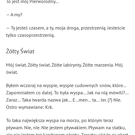
To jest mój Pierworodny…
— A my?
— Ty jesteś czasem, a ty, moja droga, przestrzenią. Jesteście
tylko czasoprzestrzenią.
Żółty Świat
Mój świat. Żółty świat. Żółte labirynty. Żółte marzenia. Mój
świat.
Byłem wczoraj na wyspie, wyspie cudownych snów, które…
Zapomniałem co dalej. To była wyspa… Jak na nią mówili?…
Zaraz… Taka twarda nazwa jak… E...men… ta… ler. (?) Nie.
Ostro wymawiane: Krk.
To taka największa wyspa na morzu, po którym teraz
pływam. Nie, nie. Nie jestem pływakiem. Pływam na statku,
ale nie jestem też kapitanem okrętu. Zresztą; cóż to za okręt.