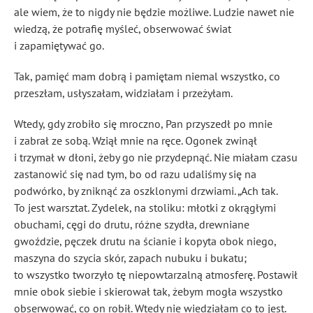
ale wiem, że to nigdy nie będzie możliwe. Ludzie nawet nie
wiedzą, że potrafię myśleć, obserwować świat
i zapamiętywać go.
Tak, pamięć mam dobrą i pamiętam niemal wszystko, co
przeszłam, usłyszałam, widziałam i przeżyłam.
Wtedy, gdy zrobiło się mroczno, Pan przyszedł po mnie
i zabrał ze sobą. Wziął mnie na ręce. Ogonek zwinął
i trzymał w dłoni, żeby go nie przydepnąć. Nie miałam czasu
zastanowić się nad tym, bo od razu udaliśmy się na
podwórko, by zniknąć za oszklonymi drzwiami. „Ach tak.
To jest warsztat. Zydelek, na stoliku: młotki z okrągłymi
obuchami, cęgi do drutu, różne szydła, drewniane
gwoździe, pęczek drutu na ścianie i kopyta obok niego,
maszyna do szycia skór, zapach nubuku i bukatu;
to wszystko tworzyło tę niepowtarzalną atmosferę. Postawił
mnie obok siebie i skierował tak, żebym mogła wszystko
obserwować, co on robił. Wtedy nie wiedziałam co to jest.