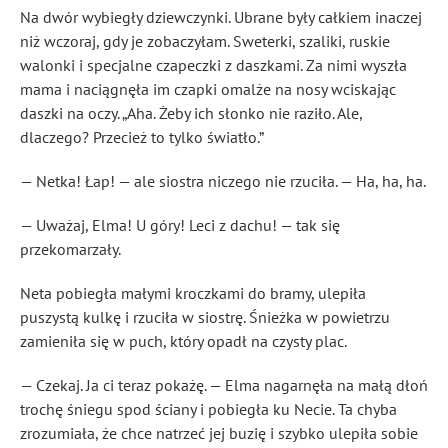
Na dwór wybiegły dziewczynki. Ubrane były całkiem inaczej
niż wczoraj, gdy je zobaczyłam. Sweterki, szaliki, ruskie
walonki i specjalne czapeczki z daszkami. Za nimi wyszła
mama i naciągnęła im czapki omalże na nosy wciskając
daszki na oczy. „Aha. Żeby ich słonko nie raziło. Ale,
dlaczego? Przecież to tylko światło.”
— Netka! Łap! — ale siostra niczego nie rzuciła. — Ha, ha, ha.
— Uważaj, Elma! U góry! Leci z dachu! — tak się
przekomarzały.
Neta pobiegła małymi kroczkami do bramy, ulepiła
puszystą kulkę i rzuciła w siostrę. Śnieżka w powietrzu
zamieniła się w puch, który opadł na czysty plac.
— Czekaj. Ja ci teraz pokażę. — Elma nagarnęła na małą dłoń
trochę śniegu spod ściany i pobiegła ku Necie. Ta chyba
zrozumiała, że chce natrzeć jej buzię i szybko ulepiła sobie