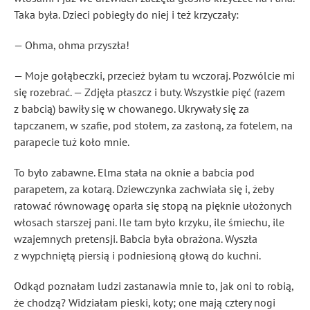
Taka była. Dzieci pobiegły do niej i też krzyczały:
— Ohma, ohma przyszła!
— Moje gołąbeczki, przecież byłam tu wczoraj. Pozwólcie mi
się rozebrać. — Zdjęła płaszcz i buty. Wszystkie pięć (razem
z babcią) bawiły się w chowanego. Ukrywały się za
tapczanem, w szafie, pod stołem, za zasłoną, za fotelem, na
parapecie tuż koło mnie.
To było zabawne. Elma stała na oknie a babcia pod
parapetem, za kotarą. Dziewczynka zachwiała się i, żeby
ratować równowagę oparła się stopą na pięknie ułożonych
włosach starszej pani. Ile tam było krzyku, ile śmiechu, ile
wzajemnych pretensji. Babcia była obrażona. Wyszła
z wypchniętą piersią i podniesioną głową do kuchni.
Odkąd poznałam ludzi zastanawia mnie to, jak oni to robią,
że chodzą? Widziałam pieski, koty; one mają cztery nogi