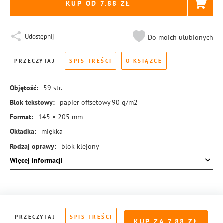
KUP OD 7.88
Udostępnij
Do moich ulubionych
PRZECZYTAJ
SPIS TREŚCI
O KSIĄŻCE
Objętość:
59
str.
Blok tekstowy:
papier offsetowy 90 g/m2
Format:
145 × 205 mm
Okładka:
miękka
Rodzaj oprawy:
blok klejony
Więcej informacji
ISBN:
978-83-8104-188-1
PRZECZYTAJ
SPIS TREŚCI
KUP ZA
7.88