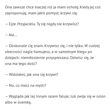
Ona zawsze chce inaczej niż ja mam ochotę. Kiedy jej coś
zaproponuję, mam jakiś pomysł; krzywi się.
— Ejże. Przyjacielu. Ty się nigdy nie krzywisz?
— Ale…
— Doskonale cię znam. Krzywisz się, i nie tylko. W cudzej
obecności nagle hamujesz, a w samotnym biegu po
dziejach: niemiłosiernie przyspieszasz. Dziwisz się, że
ona ma tego dość?
— Widziałeś, jak ona się krzywi?
— No, co masz na myśli?
— Wygląda jak lej. Innym razem faluje, lub zwija się w rulon
albo w ósemkę.