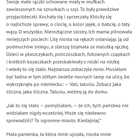
Swoje małe rączki schowane miały w mufkach
zawieszonych na sznurkach u szyi. To były prawdziwe
przyjaciółeczki. Kochały się i sprzeczały. Kłóciły się
o najlichsze sprawy; o ciocię, o kolor jajek, o babcię, o taty
wąsy. O wszystko. Nierozłączne siostry. Ich mama pilnowała
mniejszych pociech: Lilę niosła na rękach osłaniając ją od
podmuchów śniegu, a starszą trzymała za malutką rączkę.
Dzieci w płaszczykach, pończoszkach, futrzanych czapkach
i krótkich kozaczkach przeskakiwały z nóżki na nóżkę
i wtedy to się stało. Najstarsza zobaczyła mnie. Musiałam
być ładna w tym żółtym świetle nocnych lamp na ulicy, bo
wykrzyknęła po niemiecku: — Vati, tatusiu. Zobacz jaka
śliczna, jaka śliczna. Tatusiu, weźmy ją do domu.
„Jak to się stało — pomyślałam, — że ich, tych państwa nie
widziałam nigdy wcześniej. Może się niedawno
sprowadzili? To ogromne miasto. Kiedajniaj.”
Mała panienka, ta która mnie ujrzała, niosła mnie