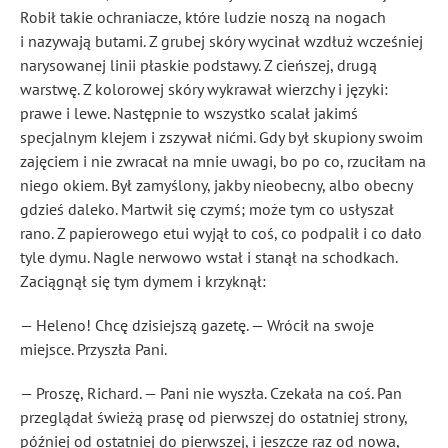
Robił takie ochraniacze, które ludzie noszą na nogach
i nazywają butami. Z grubej skóry wycinał wzdłuż wcześniej
narysowanej linii płaskie podstawy. Z cieńszej, drugą
warstwę. Z kolorowej skóry wykrawał wierzchy i języki:
prawe i lewe. Następnie to wszystko scalał jakimś
specjalnym klejem i zszywał nićmi. Gdy był skupiony swoim
zajęciem i nie zwracał na mnie uwagi, bo po co, rzuciłam na
niego okiem. Był zamyślony, jakby nieobecny, albo obecny
gdzieś daleko. Martwił się czymś; może tym co usłyszał
rano. Z papierowego etui wyjął to coś, co podpalił i co dało
tyle dymu. Nagle nerwowo wstał i stanął na schodkach.
Zaciągnął się tym dymem i krzyknął:
— Heleno! Chcę dzisiejszą gazetę. — Wrócił na swoje
miejsce. Przyszła Pani.
— Proszę, Richard. — Pani nie wyszła. Czekała na coś. Pan
przeglądał świeżą prasę od pierwszej do ostatniej strony,
później od ostatniej do pierwszej, i jeszcze raz od nowa,