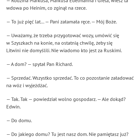
— Rodzina Markusa, Markusa Edelmanna i Greta, wiesz ta
wdowa po Heinim, co zginął na rzece.
— To już pięć lat… — Pani załamała ręce. — Mój Boże.
— Uważamy, że trzeba przygotować wozy, umówić się
w Szyszkach na konie, na ostatnią chwilę, żeby się
Litwini nie domyślili. Nie wiadomo kto jest za Ruskimi.
— A dom? — spytał Pan Richard.
— Sprzedać. Wszystko sprzedać. To co pozostanie załadować
na wóz i wyjeżdżać.
— Tak. Tak — powiedział wolno gospodarz. — Ale dokąd?
Edwin.
— Do domu.
— Do jakiego domu? Tu jest nasz dom. Nie pamiętasz już?