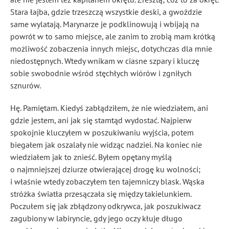
Stara łajba, gdzie trzeszczą wszystkie deski, a gwoździe
same wylatają. Marynarze je podklinowują i wbijają na
powrót w to samo miejsce, ale zanim to zrobią mam krótką
możliwość zobaczenia innych miejsc, dotychczas dla mnie
niedostępnych. Wtedy wnikam w ciasne szpary i kluczę
sobie swobodnie wśród stęchłych wiórów i zgniłych
sznurów.
Hę. Pamiętam. Kiedyś zabłądziłem, że nie wiedziałem, ani
gdzie jestem, ani jak się stamtąd wydostać. Najpierw
spokojnie kluczyłem w poszukiwaniu wyjścia, potem
biegałem jak oszalały nie widząc nadziei. Na koniec nie
wiedziałem jak to znieść. Byłem opętany myślą
o najmniejszej dziurze otwierającej drogę ku wolności;
i właśnie wtedy zobaczyłem ten tajemniczy blask. Wąska
stróżka światła przesączała się między takielunkiem.
Poczułem się jak zbłądzony odkrywca, jak poszukiwacz
zagubiony w labiryncie, gdy jego oczy kłuje długo