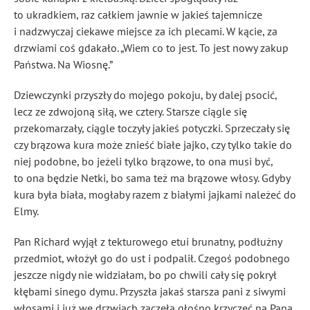
to ukradkiem, raz całkiem jawnie w jakieś tajemnicze
i nadzwyczaj ciekawe miejsce za ich plecami. W kącie, za
drzwiami coś gdakało. „Wiem co to jest. To jest nowy zakup
Państwa. Na Wiosnę.”
Dziewczynki przyszły do mojego pokoju, by dalej psocić,
lecz ze zdwojoną siłą, we cztery. Starsze ciągle się
przekomarzały, ciągle toczyły jakieś potyczki. Sprzeczały się
czy brązowa kura może znieść białe jajko, czy tylko takie do
niej podobne, bo jeżeli tylko brązowe, to ona musi być,
to ona będzie Netki, bo sama też ma brązowe włosy. Gdyby
kura była biała, mogłaby razem z białymi jajkami należeć do
Elmy.
Pan Richard wyjął z tekturowego etui brunatny, podłużny
przedmiot, włożył go do ust i podpalił. Czegoś podobnego
jeszcze nigdy nie widziałam, bo po chwili cały się pokrył
kłębami sinego dymu. Przyszła jakaś starsza pani z siwymi
włosami i już we drzwiach zaczęła głośno krzyczeć na Pana.