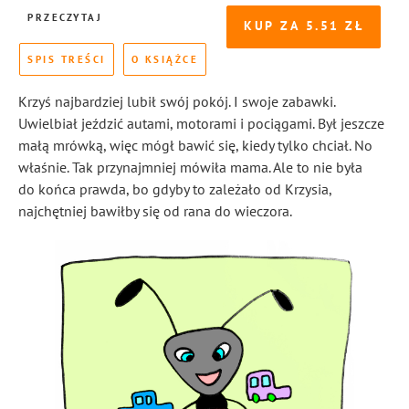
PRZECZYTAJ
KUP ZA
5.51
SPIS TREŚCI
O KSIĄŻCE
Krzyś najbardziej lubił swój pokój. I swoje zabawki.
Uwielbiał jeździć autami, motorami i pociągami. Był jeszcze
małą mrówką, więc mógł bawić się, kiedy tylko chciał. No
właśnie. Tak przynajmniej mówiła mama. Ale to nie była
do końca prawda, bo gdyby to zależało od Krzysia,
najchętniej bawiłby się od rana do wieczora.