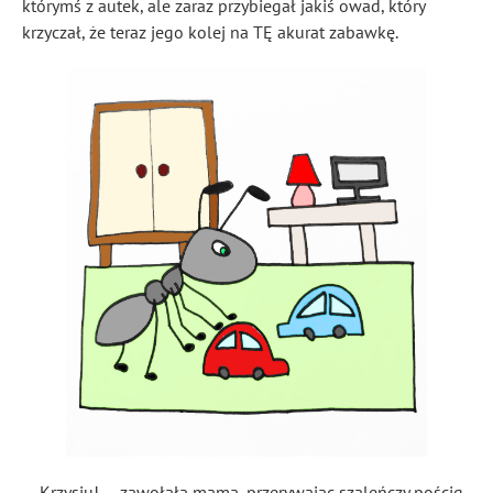
którymś z autek, ale zaraz przybiegał jakiś owad, który
krzyczał, że teraz jego kolej na TĘ akurat zabawkę.
— Krzysiu! — zawołała mama, przerywając szaleńczy pościg