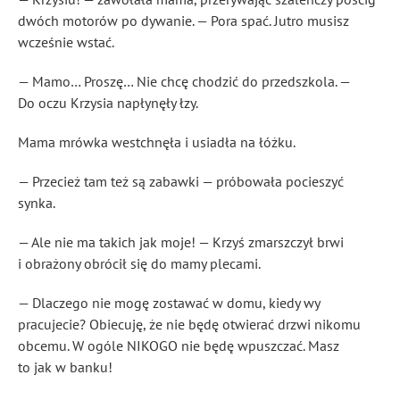
dwóch motorów po dywanie. — Pora spać. Jutro musisz
wcześnie wstać.
— Mamo… Proszę… Nie chcę chodzić do przedszkola. —
Do oczu Krzysia napłynęły łzy.
Mama mrówka westchnęła i usiadła na łóżku.
— Przecież tam też są zabawki — próbowała pocieszyć
synka.
— Ale nie ma takich jak moje! — Krzyś zmarszczył brwi
i obrażony obrócił się do mamy plecami.
— Dlaczego nie mogę zostawać w domu, kiedy wy
pracujecie? Obiecuję, że nie będę otwierać drzwi nikomu
obcemu. W ogóle NIKOGO nie będę wpuszczać. Masz
to jak w banku!