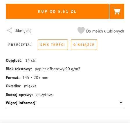
KUP OD 5.51
Udostępnij
Do moich ulubionych
PRZECZYTAJ
SPIS TREŚCI
O KSIĄŻCE
Objętość:
14
str.
Blok tekstowy:
papier offsetowy 90 g/m2
Format:
145 × 205 mm
Okładka:
miękka
Rodzaj oprawy:
zeszytowa
Więcej informacji
ISBN:
978-83-8221-304-1