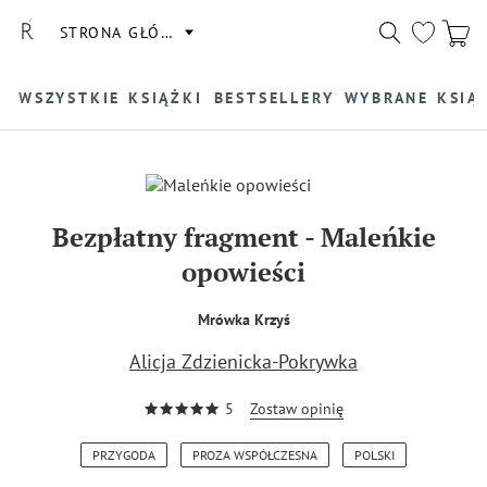
STRONA GŁÓWNA
WSZYSTKIE KSIĄŻKI
BESTSELLERY
WYBRANE KSIĄ
Bezpłatny fragment
-
Maleńkie
opowieści
Mrówka Krzyś
Alicja Zdzienicka-Pokrywka
5
Zostaw opinię
PRZYGODA
PROZA WSPÓŁCZESNA
POLSKI