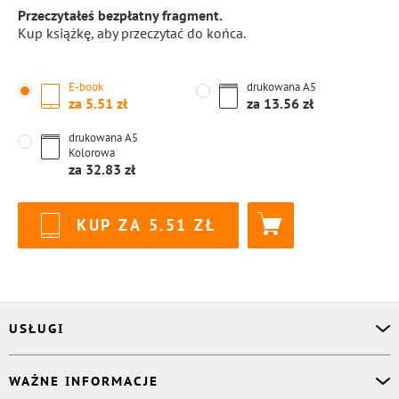
Przeczytałeś bezpłatny fragment.
Kup książkę, aby przeczytać do końca.
E-book
drukowana
A5
za
5.51
za
13.56
drukowana
A5
Kolorowa
za
32.83
KUP ZA
5.51
USŁUGI
Asystent osobisty
WAŻNE INFORMACJE
Korektor