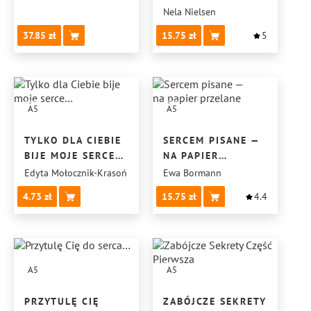
Nela Nielsen
37.85
15.75
5
A5
A5
TYLKO DLA CIEBIE
SERCEM PISANE —
BIJE MOJE SERCE…
NA PAPIER
PRZELANE
Edyta Mołocznik-Krasoń
Ewa Bormann
4.73
15.75
4.4
A5
A5
PRZYTULĘ CIĘ
ZABÓJCZE SEKRETY