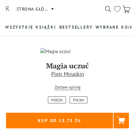
STRONA GŁÓWNA
WSZYSTKIE KSIĄŻKI
BESTSELLERY
WYBRANE KSIĄ
Magia uczuć
Piotr Minajkin
Zostaw opinię
POEZJA
POLSKI
KUP OD 15.75