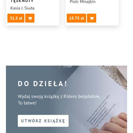
TĘSKNOTY
Piotr Minajkin
Kasia J. Siuda
31.5
15.75
DO DZIEŁA!
Wydaj swoją książkę z Ridero bezpłatnie.
To łatwe!
UTWÓRZ KSIĄŻKĘ