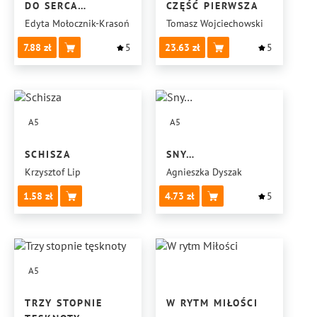
DO SERCA…
CZĘŚĆ PIERWSZA
Edyta Mołocznik-Krasoń
Tomasz Wojciechowski
7.88
5
23.63
5
A5
A5
SCHISZA
SNY…
Krzysztof Lip
Agnieszka Dyszak
1.58
4.73
5
A5
TRZY STOPNIE
W RYTM MIŁOŚCI