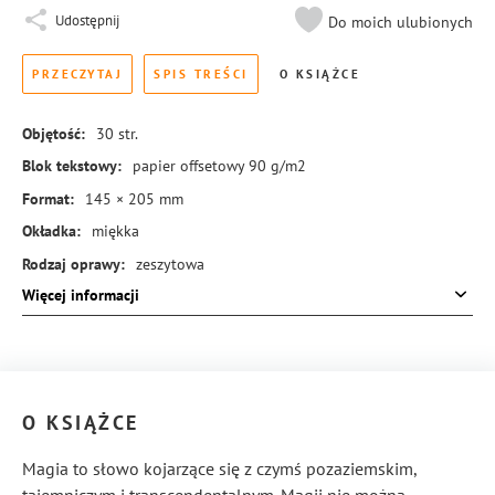
Udostępnij
Do moich ulubionych
PRZECZYTAJ
SPIS TREŚCI
O KSIĄŻCE
Objętość:
30
str.
Blok tekstowy:
papier offsetowy 90 g/m2
Format:
145 × 205 mm
Okładka:
miękka
Rodzaj oprawy:
zeszytowa
Więcej informacji
ISBN:
978-83-8126-350-4
O KSIĄŻCE
Magia to słowo kojarzące się z czymś pozaziemskim,