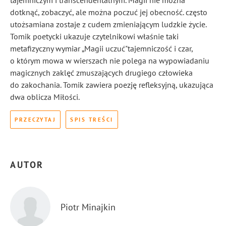
tajemniczym i transcendentalnym. Magii nie można
dotknąć, zobaczyć, ale można poczuć jej obecność. często
utożsamiana zostaje z cudem zmieniającym ludzkie życie.
Tomik poetycki ukazuje czytelnikowi właśnie taki
metafizyczny wymiar „Magii uczuć"tajemniczość i czar,
o którym mowa w wierszach nie polega na wypowiadaniu
magicznych zaklęć zmuszających drugiego człowieka
do zakochania. Tomik zawiera poezję refleksyjną, ukazująca
dwa oblicza Miłości.
PRZECZYTAJ
SPIS TREŚCI
AUTOR
Piotr Minajkin