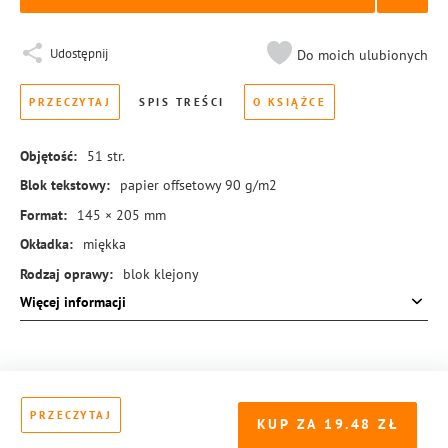
Udostępnij
Do moich ulubionych
PRZECZYTAJ
SPIS TREŚCI
O KSIĄŻCE
Objętość:
51
str.
Blok tekstowy:
papier offsetowy 90 g/m2
Format:
145 × 205 mm
Okładka:
miękka
Rodzaj oprawy:
blok klejony
Więcej informacji
ISBN:
978-83-8431-008-3
PRZECZYTAJ
KUP ZA
19.48