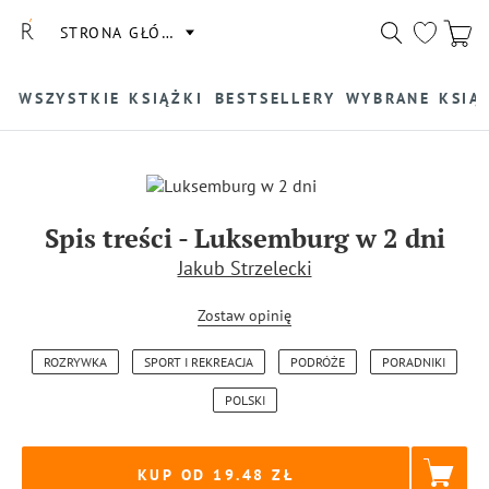
STRONA GŁÓWNA
WSZYSTKIE KSIĄŻKI
BESTSELLERY
WYBRANE KSIĄ
Spis treści
-
Luksemburg w 2 dni
Jakub Strzelecki
Zostaw opinię
ROZRYWKA
SPORT I REKREACJA
PODRÓŻE
PORADNIKI
POLSKI
KUP OD 19.48