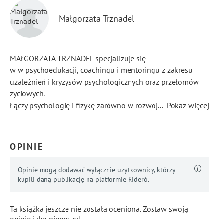
Małgorzata Trznadel
MAŁGORZATA TRZNADEL specjalizuje się
w w psychoedukacji, coachingu i mentoringu z zakresu
uzależnień i kryzysów psychologicznych oraz przełomów
życiowych.
Łączy psychologię i fizykę zarówno w rozwoju osobistym
...
Pokaż więcej
jak i w sytuacjach rodzinnych i zawodowych.
Prowadzi Rozmowy Zaufania, zaprasza do bloga
Przełomowe Rozmowy oraz pisze Listy terapeutyczne
OPINIE
pozwalające poczuć swoje uczucia i refleksje.
Opinie mogą dodawać wyłącznie użytkownicy, którzy
kupili daną publikację na platformie Riderò.
Ta książka jeszcze nie została oceniona. Zostaw swoją
opinię jako pierwszy!