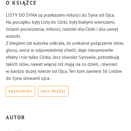
O KSIĄŻCE
LISTY DO SYNA są przekazem miłości do Syna od Ojca.
Na początku były Listy do Córki, były białymi wierszami,
listami pocieszenia, miłości, nadziei dla Córki i dla samej
autorki.
Z biegiem lat autorka odkryła, że unikalne połączenie słów,
głosu, serca w odpowiedniej chwili, daje niesamowite
efekty i nie tylko Córka, lecz również Synowie, potrzebują
takich słów, nawet więcej niż mają na co dzień., również
w bardzo dużej mierze od Ojca. Ten tom zawiera 36 Listów
do Syna słowami ojca.
PRZECZYTAJ
SPIS TREŚCI
AUTOR