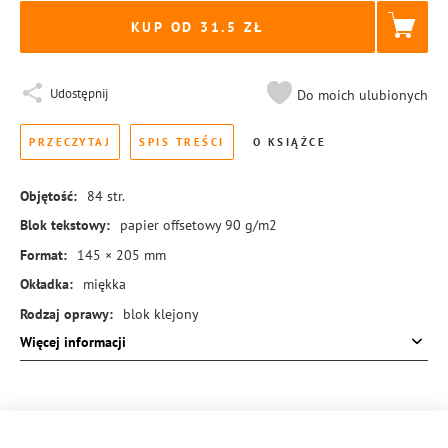
KUP OD 31.5
Udostępnij
Do moich ulubionych
PRZECZYTAJ
SPIS TREŚCI
O KSIĄŻCE
Objętość:
84
str.
Blok tekstowy:
papier offsetowy 90 g/m2
Format:
145 × 205 mm
Okładka:
miękka
Rodzaj oprawy:
blok klejony
Więcej informacji
ISBN:
978-83-8351-392-8