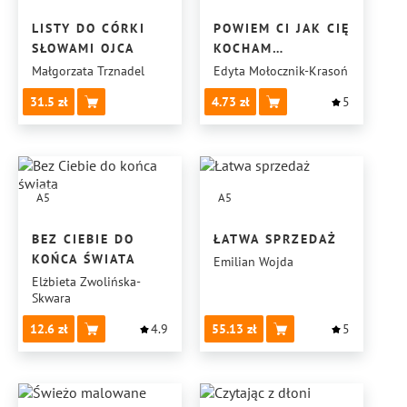
LISTY DO CÓRKI
POWIEM CI JAK CIĘ
SŁOWAMI OJCA
KOCHAM…
Małgorzata Trznadel
Edyta Mołocznik-Krasoń
31.5
4.73
5
A5
A5
BEZ CIEBIE DO
ŁATWA SPRZEDAŻ
KOŃCA ŚWIATA
Emilian Wojda
Elżbieta Zwolińska-
Skwara
12.6
4.9
55.13
5