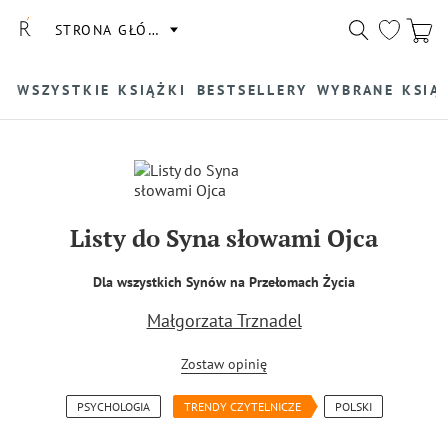
STRONA GŁÓWNA
WSZYSTKIE KSIĄŻKI
BESTSELLERY
WYBRANE KSIĄ
Listy do Syna słowami Ojca
Dla wszystkich Synów na Przełomach Życia
Małgorzata Trznadel
Zostaw opinię
PSYCHOLOGIA
TRENDY CZYTELNICZE
POLSKI