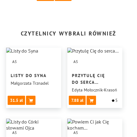
CZYTELNICY WYBRALI RÓWNIEŻ
A5
A5
LISTY DO SYNA
PRZYTULĘ CIĘ
DO SERCA…
Małgorzata Trznadel
Edyta Mołocznik-Krasoń
31.5
7.88
5
A5
A5