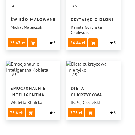
A5
A5
ŚWIEŻO MALOWANE
CZYTAJĄC Z DŁONI
Michał Matejczuk
Kamila Goryńska-
Chukwuezi
23.63
5
24.84
5
A5
A5
EMOCJONALNIE
DIETA
INTELIGENTNA
CUKRZYCOWA
KOBIETA
I NIE TYLKO
Wioletta Klinicka
Błażej Ciesielski
75.6
5
7.78
5