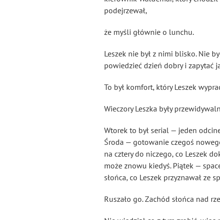
podejrzewał,
że myśli głównie o lunchu.
Leszek nie był z nimi blisko. Nie b
powiedzieć dzień dobry i zapytać j
To był komfort, który Leszek wypra
Wieczory Leszka były przewidywal
Wtorek to był serial — jeden odcin
Środa — gotowanie czegoś nowego z 
na cztery do niczego, co Leszek do
może znowu kiedyś. Piątek — spacer
słońca, co Leszek przyznawał ze sp
Ruszało go. Zachód słońca nad rze