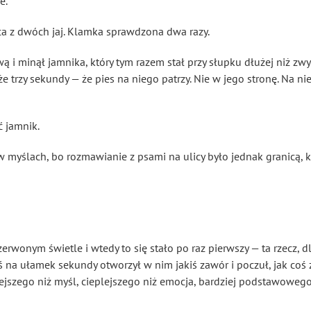
e.
ica z dwóch jaj. Klamka sprawdzona dwa razy.
ą i minął jamnika, który tym razem stał przy słupku dłużej niż zwyk
e trzy sekundy — że pies na niego patrzy. Nie w jego stronę. Na n
ć jamnik.
 myślach, bo rozmawianie z psami na ulicy było jednak granicą, kt
zerwonym świetle i wtedy to się stało po raz pierwszy — ta rzecz, d
ś na ułamek sekundy otworzył w nim jakiś zawór i poczuł, jak coś 
iejszego niż myśl, cieplejszego niż emocja, bardziej podstawoweg