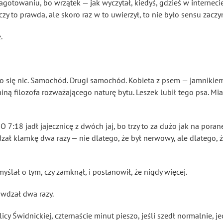
 zagotowaniu, bo wrzątek — jak wyczytał, kiedyś, gdzieś w internec
czy to prawda, ale skoro raz w to uwierzył, to nie było sensu zaczy
.
ło się nic. Samochód. Drugi samochód. Kobieta z psem — jamniki
ną filozofa rozważającego naturę bytu. Leszek lubił tego psa. Mia
 7:18 jadł jajecznicę z dwóch jaj, bo trzy to za dużo jak na poranek
ał klamkę dwa razy — nie dlatego, że był nerwowy, ale dlatego, że 
yślał o tym, czy zamknął, i postanowił, że nigdy więcej.
awdzał dwa razy.
icy Świdnickiej, czternaście minut pieszo, jeśli szedł normalnie, je