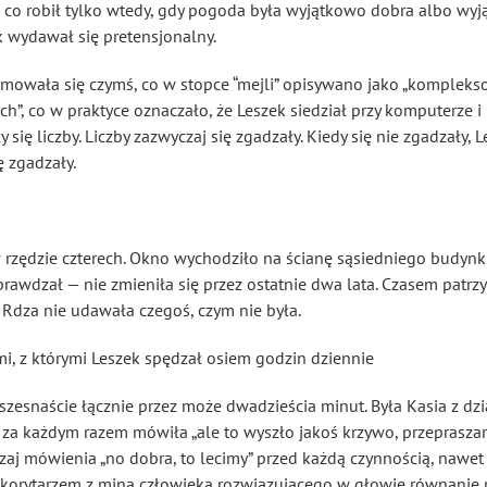
rk, co robił tylko wtedy, gdy pogoda była wyjątkowo dobra albo wy
k wydawał się pretensjonalny.
ajmowała się czymś, co w stopce “mejli” opisywano jako „kompleks
h”, co w praktyce oznaczało, że Leszek siedział przy komputerze i
y się liczby. Liczby zazwyczaj się zgadzały. Kiedy się nie zgadzały
ę zgadzały.
w rzędzie czterech. Okno wychodziło na ścianę sąsiedniego budynk
rawdzał — nie zmieniła się przez ostatnie dwa lata. Czasem patrzy
 Rdza nie udawała czegoś, czym nie była.
i, z którymi Leszek spędzał osiem godzin dziennie
 szesnaście łącznie przez może dwadzieścia minut. Była Kasia z dzi
za każdym razem mówiła „ale to wyszło jakoś krzywo, przepraszam”
czaj mówienia „no dobra, to lecimy” przed każdą czynnością, nawet 
ł korytarzem z miną człowieka rozwiązującego w głowie równanie 