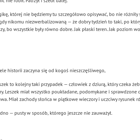
c nie robił. Patrzył i szedł dalej.
gikę, której nie będziemy tu szczegółowo opisywać, bo nie różniły s
nigdy nikomu niezwerbalizowaną — że dobry tydzień to taki, po kt
szy, bo wszystkie były równo dobre. Jak płaski teren. Jak poziom w
ele historii zaczyna się od kogoś nieszczęśliwego,
szek to kolejny taki przypadek — człowiek z dziurą, który czeka że
ry. Leszek miał wszystko poukładane, podomykane i sprawdzone dwa
a. Miał zachody słońca w piątkowe wieczory i uczciwy rysunek rdz
sedno — pusty w sposób, którego jeszcze nie zauważył.