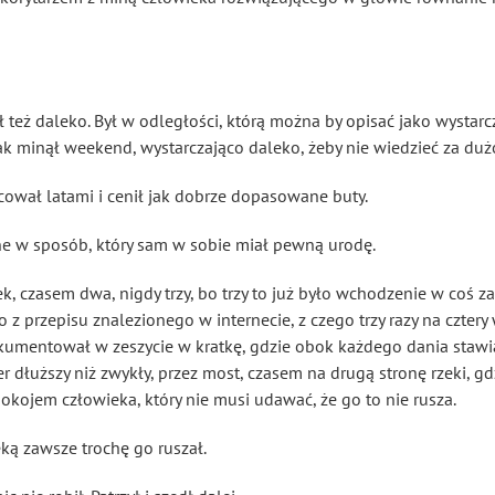
ył też daleko. Był w odległości, którą można by opisać jako wystar
ak minął weekend, wystarczająco daleko, żeby nie wiedzieć za duż
cował latami i cenił jak dobrze dopasowane buty.
ne w sposób, który sam w sobie miał pewną urodę.
ek, czasem dwa, nigdy trzy, bo trzy to już było wchodzenie w coś z
przepisu znalezionego w internecie, z czego trzy razy na cztery 
kumentował w zeszycie w kratkę, gdzie obok każdego dania stawiał 
 dłuższy niż zwykły, przez most, czasem na drugą stronę rzeki, gd
okojem człowieka, który nie musi udawać, że go to nie rusza.
ką zawsze trochę go ruszał.