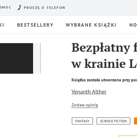
OMOC
PROSZĘ O TELEFON
KI
BESTSELLERY
WYBRANE KSIĄŻKI
NO
Bezpłatny 
w krainie 
Książka została utworzona przy po
Venanth Alther
Zostaw opinię
FANTASY
SCIENCE FICTION