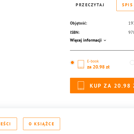
PRZECZYTAJ
SPIS
Objętość:
19
ISBN:
97
Więcej informacji
E-book
za
20.98
KUP ZA
20.98
REŚCI
O KSIĄŻCE