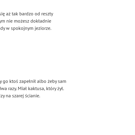
ię aż tak bardzo od reszty
órym nie możesz dokładnie
ody w spokojnym jeziorze.
by go ktoś zapełnił albo żeby sam
 razy. Miał kaktusa, który żył.
y na szarej ścianie.