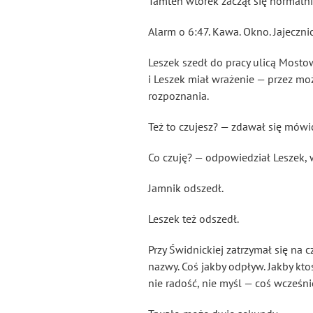
Tamten wtorek zaczął się normalni
Alarm o 6:47. Kawa. Okno. Jajeczn
Leszek szedł do pracy ulicą Mostow
i Leszek miał wrażenie — przez moż
rozpoznania.
Też to czujesz? — zdawał się mówi
Co czuję? — odpowiedział Leszek, w
Jamnik odszedł.
Leszek też odszedł.
Przy Świdnickiej zatrzymał się na c
nazwy. Coś jakby odpływ. Jakby kto
nie radość, nie myśl — coś wcześn