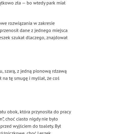
jątkowo zła — bo wtedy park miał
owe rozwiązania w zakresie
 przenosił dane z jednego miejsca
, Leszek szukał dlaczego, znajdował
u, szarą, z jedną pionową rdzawą
ł na tę smugę i myślał, że coś
ału obok, która przynosiła do pracy
, choć ciasto nigdy nie było
przed wyjściem do toalety. Był
różniczkowe, choć Leszek