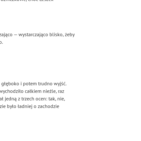
czająco — wystarczająco blisko, żeby
o.
a głęboko i potem trudno wyjść.
wychodziło całkiem nieźle, raz
jedną z trzech ocen: tak, nie,
zie było ładniej o zachodzie