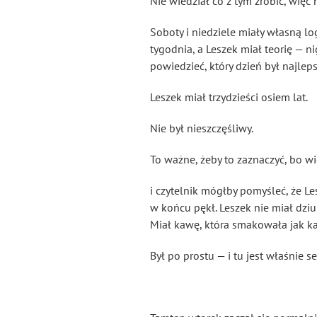
Nie wiedział co z tym zrobić, więc ni
Soboty i niedziele miały własną lo
tygodnia, a Leszek miał teorię — 
powiedzieć, który dzień był najlep
Leszek miał trzydzieści osiem lat.
Nie był nieszczęśliwy.
To ważne, żeby to zaznaczyć, bo wi
i czytelnik mógłby pomyśleć, że Le
w końcu pękł. Leszek nie miał dziu
Miał kawę, która smakowała jak kaw
Był po prostu — i tu jest właśnie 