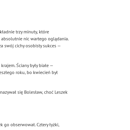
kładnie trzy minuty, które
ę absolutnie nic wartego oglądania.
 za swój cichy osobisty sukces —
 krajem. Ściany były białe —
zeszłego roku, bo kwiecień był
y nazywał się Bolesław, choć Leszek
 go obserwował. Cztery łyżki,