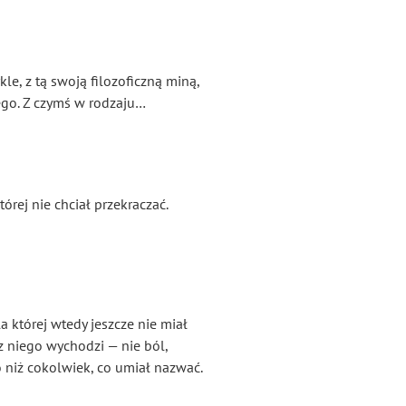
le, z tą swoją filozoficzną miną,
iego. Z czymś w rodzaju…
órej nie chciał przekraczać.
la której wtedy jeszcze nie miał
z niego wychodzi — nie ból,
o niż cokolwiek, co umiał nazwać.