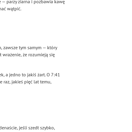
ie — parzy ziarna i pozbawia kawę
nać wątpić.
em, zawsze tym samym — który
ł wrażenie, że rozumieją się
, a jedno to jakiś żart. O 7:41
raz, jakieś pięć lat temu,
denaście, jeśli szedł szybko,