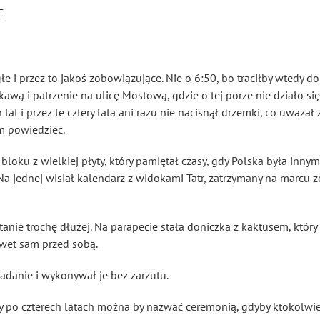
E
łe i przez to jakoś zobowiązujące. Nie o 6:50, bo traciłby wtedy do
 kawą i patrzenie na ulicę Mostową, gdzie o tej porze nie działo si
lat i przez te cztery lata ani razu nie nacisnął drzemki, co uważał
im powiedzieć.
bloku z wielkiej płyty, który pamiętał czasy, gdy Polska była innym
. Na jednej wisiał kalendarz z widokami Tatr, zatrzymany na marcu 
tanie trochę dłużej. Na parapecie stała doniczka z kaktusem, któr
awet sam przed sobą.
zadanie i wykonywał je bez zarzutu.
y po czterech latach można by nazwać ceremonią, gdyby ktokolwiek