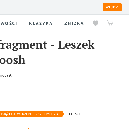
WEJDŹ
WOŚCI
KLASYKA
ZNIŻKA
fragment
-
Leszek
Loosh
mocy AI
KSIĄŻKI UTWORZONE PRZY POMOCY AI
POLSKI