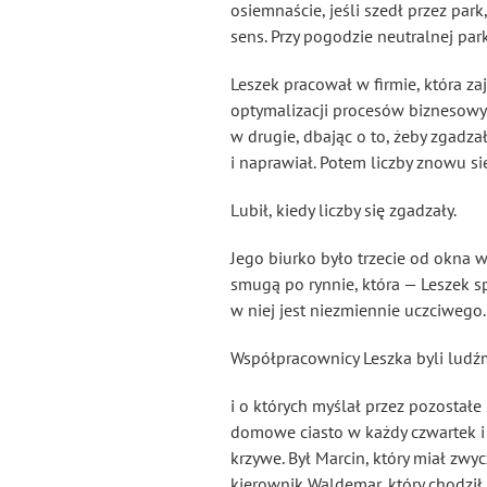
osiemnaście, jeśli szedł przez pa
sens. Przy pogodzie neutralnej par
Leszek pracował w firmie, która z
optymalizacji procesów biznesowyc
w drugie, dbając o to, żeby zgadzał
i naprawiał. Potem liczby znowu si
Lubił, kiedy liczby się zgadzały.
Jego biurko było trzecie od okna 
smugą po rynnie, która — Leszek sp
w niej jest niezmiennie uczciwego.
Współpracownicy Leszka byli ludźm
i o których myślał przez pozostałe
domowe ciasto w każdy czwartek i 
krzywe. Był Marcin, który miał zwy
kierownik Waldemar, który chodzi